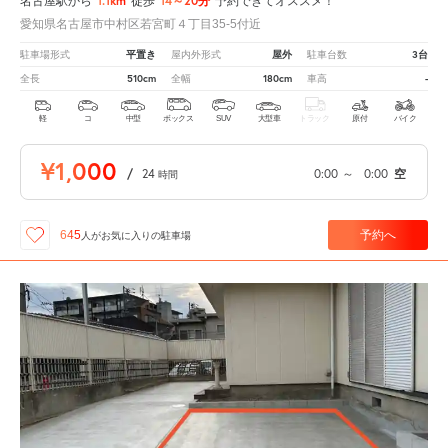
1.1km
14～20分
名古屋駅から
徒歩
予約できてオススメ！
愛知県名古屋市中村区若宮町４丁目35-5付近
平置き
屋外
3台
駐車場形式
屋内外形式
駐車台数
510cm
180cm
-
全長
全幅
車高
軽
コ
中型
ボックス
SUV
大型車
トラック
原付
バイク
¥1,000
/
24
0:00
～
0:00
空
時間
予約へ
645
人が
お気に入りの駐車場