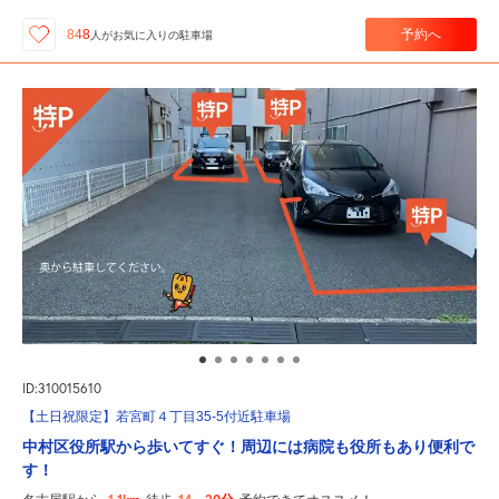
予約へ
848
人が
お気に入りの駐車場
ID:310015610
【土日祝限定】若宮町４丁目35-5付近駐車場
中村区役所駅から歩いてすぐ！周辺には病院も役所もあり便利で
す！