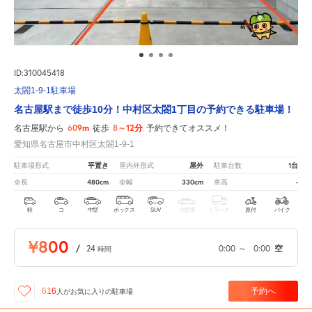
ID:310045418
太閤1-9-1駐車場
名古屋駅まで徒歩10分！中村区太閤1丁目の予約できる駐車場！
609m
8～12分
名古屋駅から
徒歩
予約できてオススメ！
愛知県名古屋市中村区太閤1-9-1
平置き
屋外
1台
駐車場形式
屋内外形式
駐車台数
480cm
330cm
-
全長
全幅
車高
軽
コ
中型
ボックス
SUV
大型車
トラック
原付
バイク
¥800
/
24
0:00
～
0:00
空
時間
予約へ
616
人が
お気に入りの駐車場