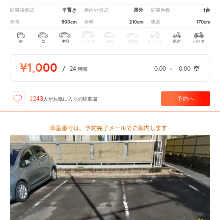
平置き
屋外
1台
駐車場形式
屋内外形式
駐車台数
500cm
210cm
170cm
全長
全幅
車高
軽
コ
中型
ボックス
SUV
大型車
トラック
原付
バイク
¥1,000
/
24
0:00
～
0:00
空
時間
予約へ
1243
人が
お気に入りの駐車場