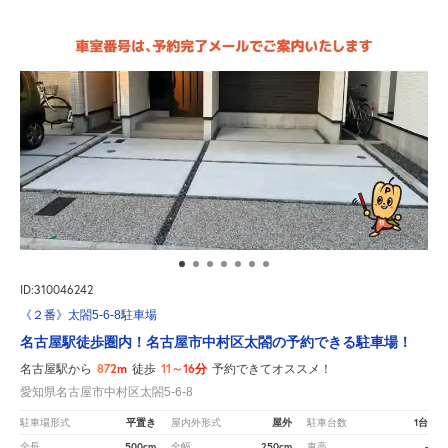
ID:310046242
《２番》太閤5-6-8駐車場
名古屋駅徒歩圏内！名古屋市中村区太閤の予約できる駐車場！
872m
11～16分
名古屋駅から
徒歩
予約できてオススメ！
愛知県名古屋市中村区太閤5-6-8
平置き
屋外
1台
駐車場形式
屋内外形式
駐車台数
500cm
250cm
-
全長
全幅
車高