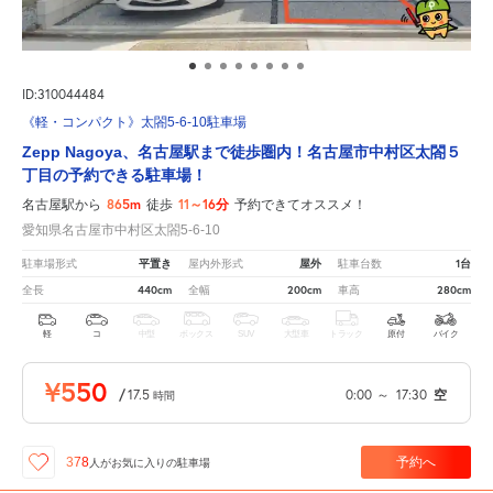
ID:310044484
《軽・コンパクト》太閤5-6-10駐車場
Zepp Nagoya、名古屋駅まで徒歩圏内！名古屋市中村区太閤５
丁目の予約できる駐車場！
865m
11～16分
名古屋駅から
徒歩
予約できてオススメ！
愛知県名古屋市中村区太閤5-6-10
平置き
屋外
1台
駐車場形式
屋内外形式
駐車台数
440cm
200cm
280cm
全長
全幅
車高
軽
コ
中型
ボックス
SUV
大型車
トラック
原付
バイク
¥550
/
17.5
0:00
～
17:30
空
時間
予約へ
378
人が
お気に入りの駐車場