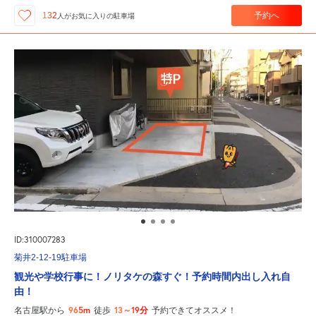
予約へ
132
人が
お気に入りの駐車場
ID:310007283
菊井2-12-19駐車場
観光や学校行事に！ノリタケの森すぐ！予約時間内出し入れ自
由！
965m
13～19分
名古屋駅から
徒歩
予約できてオススメ！