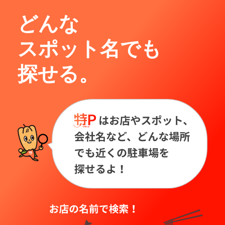
どんな
スポット名でも
探せる。