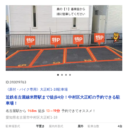
ID:310019763
《原付・バイク専用》大正町1-18駐車場
近鉄名古屋線米野駅まで徒歩4分！中村区大正町の予約できる駐
車場！
968m
13～19分
名古屋駅から
徒歩
予約できてオススメ！
愛知県名古屋市中村区大正町1-18
平置き
屋外
4台
駐車場形式
屋内外形式
駐車台数