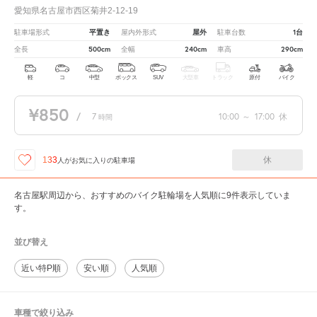
愛知県名古屋市西区菊井2-12-19
平置き
屋外
1台
駐車場形式
屋内外形式
駐車台数
500cm
240cm
290cm
全長
全幅
車高
軽
コ
中型
ボックス
SUV
大型車
トラック
原付
バイク
¥850
/
7
10:00
～
17:00
休
時間
休
133
人が
お気に入りの駐車場
名古屋駅周辺から、おすすめのバイク駐輪場を人気順に9件表示していま
す。
並び替え
近い特P順
安い順
人気順
車種で絞り込み