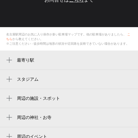
名古屋駅
周辺のお気に入り保存が多い
駐車場
マップです。他の駐車場がありましたら、
こ
ちら
から教えてください。
※ご注意ください - 徒歩時間は地形の状況や迂回路を反映できていない場合があります。
最寄り駅
名古屋駅
近鉄名古屋駅
スタジアム
nagoya baseball stadium
名鉄名古屋駅
バンテリンドーム
周辺の施設・スポット
国際センター駅
JR関西本線
中村区役所駅
twg tea ジェイアール名古屋タカシマヤ
周辺の神社・お寺
亀島駅
周辺に神社・お寺が見つかりませんでした。
ザ・ノース・フェイス 名古屋ファッショ
ささしまライブ駅
ン・ワン店
周辺のイベント