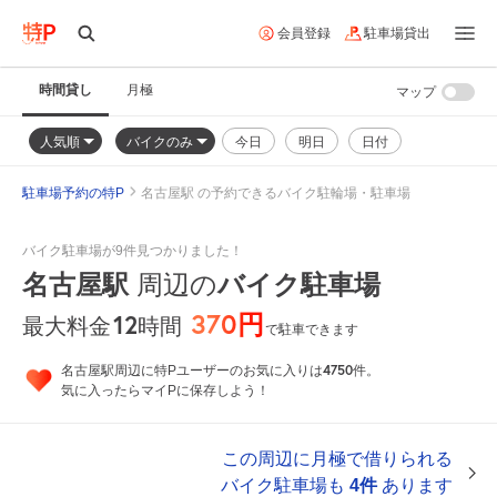
会員登録
駐車場貸出
時間貸し
月極
マップ
人気順
バイクのみ
今日
明日
日付
駐車場予約の特P
名古屋駅 の予約できるバイク駐輪場・駐車場
バイク駐車場が9件見つかりました！
名古屋駅
バイク駐車場
周辺の
370円
12
時間
最大料金
で駐車できます
4750
名古屋駅周辺に特Pユーザーのお気に入りは
件。
気に入ったらマイPに保存しよう！
この周辺に月極で借りられる
バイク駐車場も
4件
あります