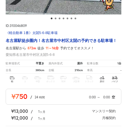
ID:310046809
《軽自動車 1番》太閤5-6-8駐車場
名古屋駅徒歩圏内！名古屋市中村区太閤の予約できる駐車場！
872m
11～16分
名古屋駅から
徒歩
予約できてオススメ！
愛知県名古屋市中村区太閤5-6-8
平置き
屋外
1台
駐車場形式
屋内外形式
駐車台数
380cm
210cm
-
全長
全幅
車高
軽
コ
中型
ボックス
SUV
大型車
トラック
原付
バイク
¥750
/
24
0:00
～
0:00
空
時間
¥13,000
マンスリー契約
/
1
ヶ月
¥12,000
月極契約
/
1
ヶ月