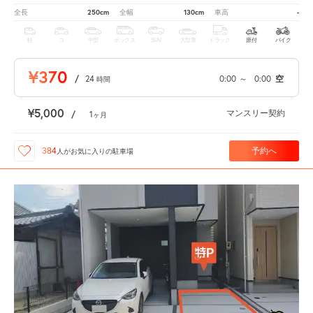
250cm
130cm
-
全長
全幅
車高
軽
コ
中型
ボックス
SUV
大型車
トラック
原付
バイク
¥370
/
24
0:00
～
0:00
空
時間
¥5,000
マンスリー契約
/
1
ヶ月
予約へ
384
人が
お気に入りの駐車場