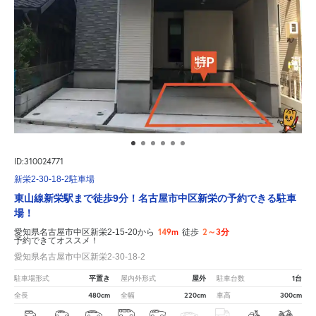
ID:310024771
新栄2-30-18-2駐車場
東山線新栄駅まで徒歩9分！名古屋市中区新栄の予約できる駐車
場！
149m
2～3分
愛知県名古屋市中区新栄2-15-20から
徒歩
予約できてオススメ！
愛知県名古屋市中区新栄2-30-18-2
平置き
屋外
1台
駐車場形式
屋内外形式
駐車台数
480cm
220cm
300cm
全長
全幅
車高