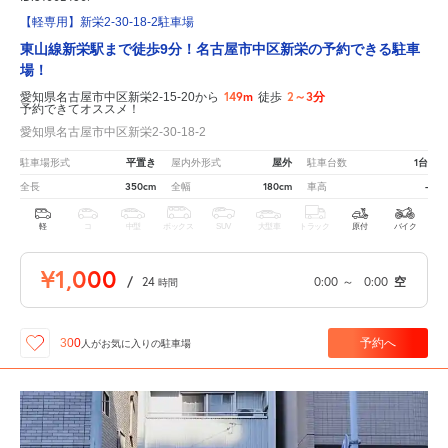
【軽専用】新栄2-30-18-2駐車場
東山線新栄駅まで徒歩9分！名古屋市中区新栄の予約できる駐車
場！
149m
2～3分
愛知県名古屋市中区新栄2-15-20から
徒歩
予約できてオススメ！
愛知県名古屋市中区新栄2-30-18-2
平置き
屋外
1台
駐車場形式
屋内外形式
駐車台数
350cm
180cm
-
全長
全幅
車高
軽
コ
中型
ボックス
SUV
大型車
トラック
原付
バイク
¥1,000
/
24
0:00
～
0:00
空
時間
予約へ
300
人が
お気に入りの駐車場