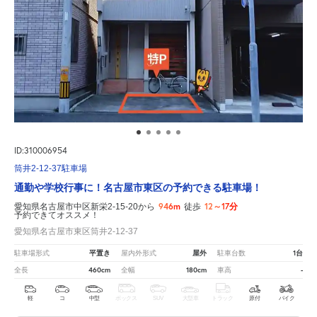
ID:310006954
筒井2-12-37駐車場
通勤や学校行事に！名古屋市東区の予約できる駐車場！
946m
12～17分
愛知県名古屋市中区新栄2-15-20から
徒歩
予約できてオススメ！
愛知県名古屋市東区筒井2-12-37
平置き
屋外
1台
駐車場形式
屋内外形式
駐車台数
460cm
180cm
-
全長
全幅
車高
軽
コ
中型
ボックス
SUV
大型車
トラック
原付
バイク