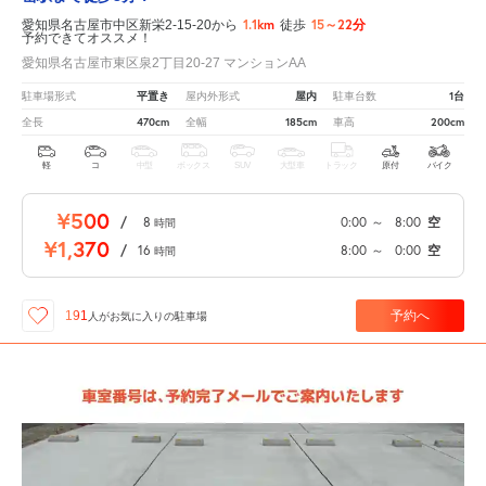
1.1km
15～22分
愛知県名古屋市中区新栄2-15-20から
徒歩
予約できてオススメ！
愛知県名古屋市東区泉2丁目20-27 マンションAA
平置き
屋内
1台
駐車場形式
屋内外形式
駐車台数
470cm
185cm
200cm
全長
全幅
車高
軽
コ
中型
ボックス
SUV
大型車
トラック
原付
バイク
¥500
/
8
0:00
～
8:00
空
時間
¥1,370
/
16
8:00
～
0:00
空
時間
予約へ
191
人が
お気に入りの駐車場