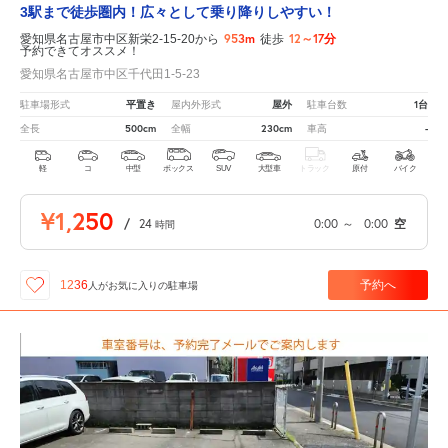
3駅まで徒歩圏内！広々として乗り降りしやすい！
953m
12～17分
愛知県名古屋市中区新栄2-15-20から
徒歩
予約できてオススメ！
愛知県名古屋市中区千代田1-5-23
平置き
屋外
1台
駐車場形式
屋内外形式
駐車台数
500cm
230cm
-
全長
全幅
車高
軽
コ
中型
ボックス
SUV
大型車
トラック
原付
バイク
¥1,250
/
24
0:00
～
0:00
空
時間
予約へ
1236
人が
お気に入りの駐車場