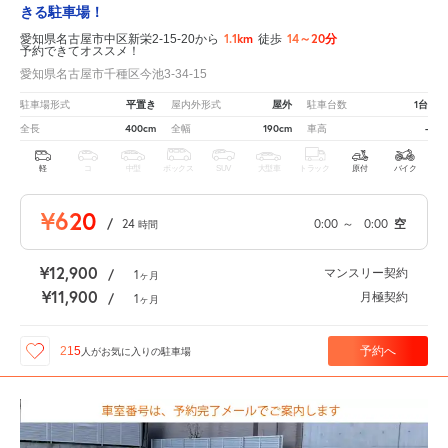
きる駐車場！
1.1km
14～20分
愛知県名古屋市中区新栄2-15-20から
徒歩
予約できてオススメ！
愛知県名古屋市千種区今池3-34-15
平置き
屋外
1台
駐車場形式
屋内外形式
駐車台数
400cm
190cm
-
全長
全幅
車高
軽
コ
中型
ボックス
SUV
大型車
トラック
原付
バイク
¥620
/
24
0:00
～
0:00
空
時間
¥12,900
マンスリー契約
/
1
ヶ月
¥11,900
月極契約
/
1
ヶ月
予約へ
215
人が
お気に入りの駐車場