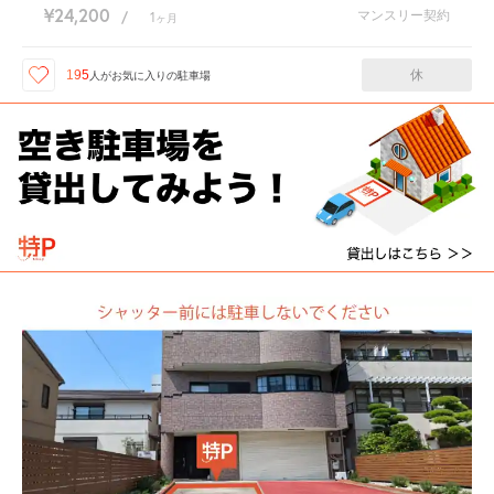
¥24,200
マンスリー契約
/
1
ヶ月
休
195
人が
お気に入りの駐車場