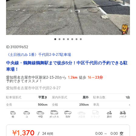
ID:310019652
《土日祝のみ 1番》千代田2-9-27駐車場
中央線・鶴舞線鶴舞駅まで徒歩5分！中区千代田の予約できる駐
車場！
1.2km
16～23分
愛知県名古屋市中区新栄2-15-20から
徒歩
予約できてオススメ！
愛知県名古屋市中区千代田2-9-27
平置き
屋外
1台
駐車場形式
屋内外形式
駐車台数
500cm
250cm
-
全長
全幅
車高
軽
コ
中型
ボックス
SUV
大型車
トラック
原付
バイク
¥1,370
/
24
0:00
～
0:00
空
時間