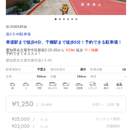
ID:310014926
葵2-5-40駐車場
車道駅まで徒歩4分、千種駅まで徒歩5分！予約できる駐車場！
821m
11～16分
愛知県名古屋市中区新栄2-15-20から
徒歩
予約できてオススメ！
愛知県名古屋市東区葵2-5-40
平置き
屋外
1台
駐車場形式
屋内外形式
駐車台数
500cm
250cm
-
全長
全幅
車高
軽
コ
中型
ボックス
SUV
大型車
トラック
原付
バイク
¥1,250
/
24
0:00
～
0:00
契
時間
¥25,000
マンスリー契約
/
1
ヶ月
¥23,000
月極契約
/
1
ヶ月