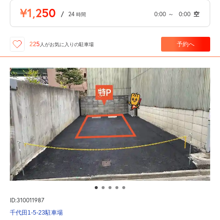
¥1,250
/
24
0:00
～
0:00
空
時間
予約へ
225
人が
お気に入りの駐車場
ID:310011987
千代田1-5-23駐車場