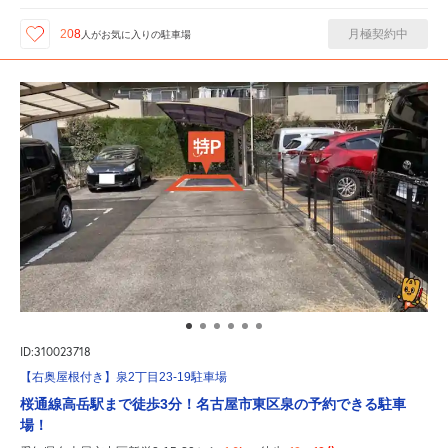
月極契約中
208
人が
お気に入りの駐車場
ID:310023718
【右奥屋根付き】泉2丁目23-19駐車場
桜通線高岳駅まで徒歩3分！名古屋市東区泉の予約できる駐車
場！