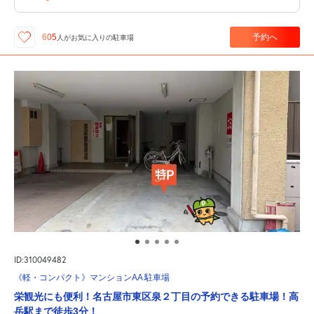
予約へ
605
人が
お気に入りの駐車場
ID:310049482
《軽・コンパクト》マンションAA 駐車場
栄観光にも便利！名古屋市東区泉２丁目の予約できる駐車場！高
岳駅まで徒歩3分！