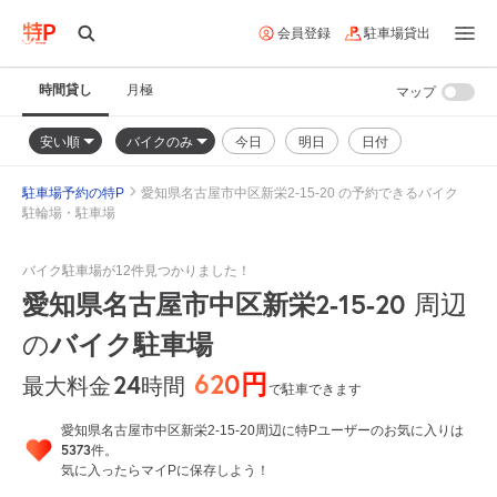
会員登録
駐車場貸出
時間貸し
月極
マップ
安い順
バイクのみ
今日
明日
日付
駐車場予約の特P
愛知県名古屋市中区新栄2-15-20 の予約できるバイク
駐輪場・駐車場
バイク駐車場が12件見つかりました！
愛知県名古屋市中区新栄2-15-20
周辺
バイク駐車場
の
620円
24
時間
最大料金
で駐車できます
愛知県名古屋市中区新栄2-15-20周辺に特Pユーザーのお気に入りは
5373
件。
気に入ったらマイPに保存しよう！