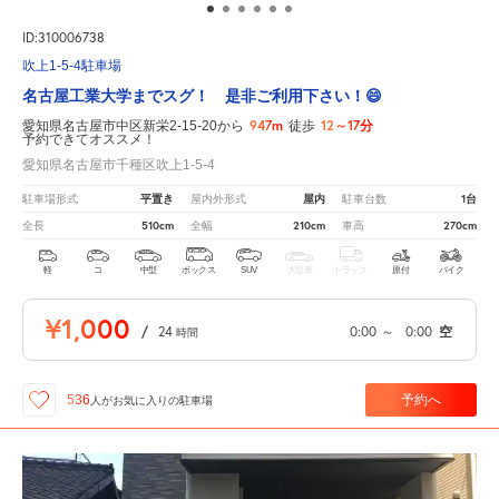
ID:310006738
吹上1-5-4駐車場
名古屋工業大学までスグ！ 是非ご利用下さい！😄
947m
12～17分
愛知県名古屋市中区新栄2-15-20から
徒歩
予約できてオススメ！
愛知県名古屋市千種区吹上1-5-4
平置き
屋内
1台
駐車場形式
屋内外形式
駐車台数
510cm
210cm
270cm
全長
全幅
車高
軽
コ
中型
ボックス
SUV
大型車
トラック
原付
バイク
¥1,000
/
24
0:00
～
0:00
空
時間
予約へ
536
人が
お気に入りの駐車場