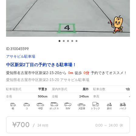
ID:310045599
アサキビル駐車場
中区新栄2丁目の予約できる駐車場！
0m
0分
愛知県名古屋市中区新栄2-15-20から
徒歩
予約できてオススメ！
愛知県名古屋市中区新栄2-15-20 アサキビル駐車場
平置き
屋外
1台
駐車場形式
屋内外形式
駐車台数
500cm
245cm
-
全長
全幅
車高
軽
コ
中型
ボックス
SUV
大型車
トラック
原付
バイク
¥700
/
24
0:00
～
24:00
休
時間