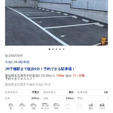
ID:310017619
今池2-26-6駐車場
JR千種駅まで徒歩9分！予約できる駐車場！
909m
12～17分
愛知県名古屋市中区新栄2-15-20から
徒歩
予約できてオススメ！
愛知県名古屋市千種区今池2-26-6
平置き
屋外
4台
駐車場形式
屋内外形式
駐車台数
550cm
245cm
-
全長
全幅
車高
軽
コ
中型
ボックス
SUV
大型車
トラック
原付
バイク