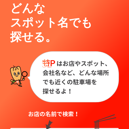
どんな
スポット名でも
探せる。