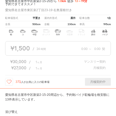
1.0km
13～19分
愛知県名古屋市中区新栄2-15-20から
徒歩
予約できてオススメ！
愛知県名古屋市東区泉2丁目23-19 右奥屋根付き
平置き
屋外
1台
駐車場形式
屋内外形式
駐車台数
500cm
230cm
195cm
全長
全幅
車高
軽
コ
中型
ボックス
SUV
大型車
トラック
原付
バイク
¥1,500
/
24
0:00
～
0:00
契
時間
¥30,000
マンスリー契約
/
1
ヶ月
¥27,000
月極契約
/
1
ヶ月
月極契約中
371
人が
お気に入りの駐車場
愛知県名古屋市中区新栄2-15-20周辺から、予約制バイク駐輪場を格安順に
13件表示しています。
並び替え