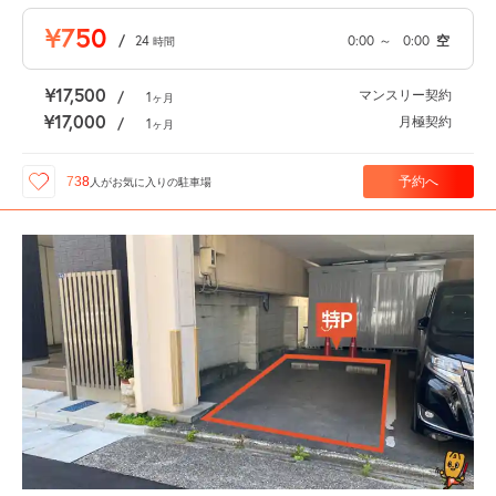
¥750
/
24
0:00
～
0:00
空
時間
¥17,500
マンスリー契約
/
1
ヶ月
¥17,000
月極契約
/
1
ヶ月
予約へ
738
人が
お気に入りの駐車場