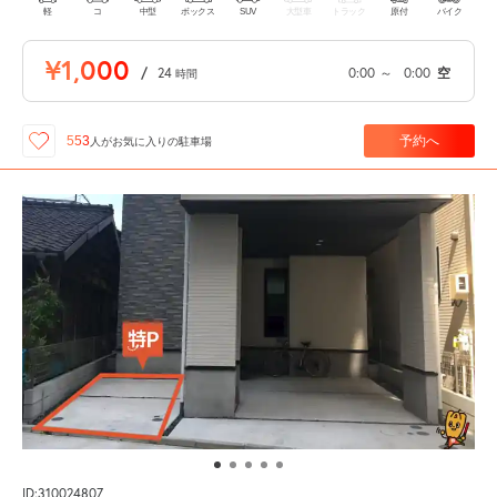
軽
コ
中型
ボックス
SUV
大型車
トラック
原付
バイク
¥1,000
/
24
0:00
～
0:00
空
時間
予約へ
553
人が
お気に入りの駐車場
ID:310024807