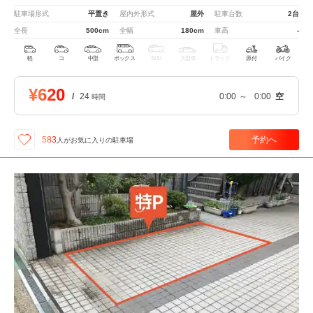
駐車場形式
平置き
屋内外形式
屋外
駐車台数
2台
全長
500cm
全幅
180cm
車高
-
軽
コ
中型
ボックス
SUV
大型車
トラック
原付
バイク
¥620
/
24
0:00
～
0:00
空
時間
予約へ
583
人が
お気に入りの駐車場