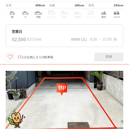
全長
499cm
全幅
185cm
車高
193cm
軽
コ
中型
ボックス
SUV
大型車
トラック
原付
バイク
営業日
¥2,500
/
13.5
08/08
(土)
8:30
～
22:00
満
時間
満車
17
人が
お気に入りの駐車場