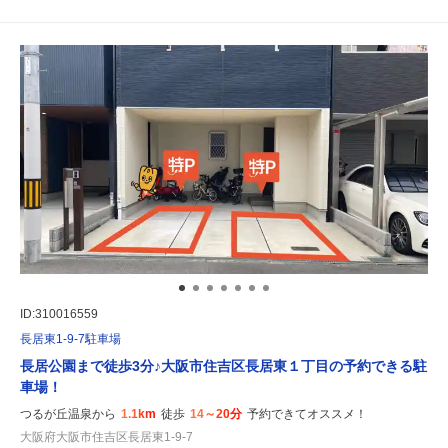
ID:310016559
長居東1-9-7駐車場
長居公園まで徒歩3分♪大阪市住吉区長居東１丁目の予約できる駐
車場！
つるが丘温泉から
1.1km
徒歩
14～20分
予約できてオススメ！
大阪府大阪市住吉区長居東1-9-7