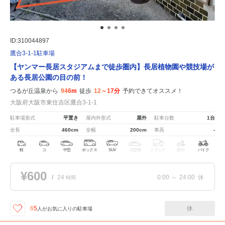
ID:310044897
鷹合3-1-1駐車場
【ヤンマー長居スタジアムまで徒歩圏内】長居植物園や競技場が
ある長居公園の目の前！
つるが丘温泉から
946m
徒歩
12～17分
予約できてオススメ！
大阪府大阪市東住吉区鷹合3-1-1
駐車場形式
平置き
屋内外形式
屋外
駐車台数
1台
全長
460cm
全幅
200cm
車高
-
軽
コ
中型
ボックス
SUV
大型車
トラック
原付
バイク
¥600
/
24
0:00
～
24:00
休
時間
休
65
人が
お気に入りの駐車場