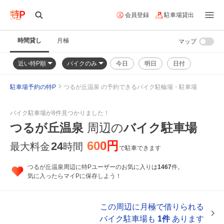
会員登録
駐車場貸出
時間貸し
月極
マップ
近い特P順
バイクのみ
今日
明日
日付
駐車場予約の特P
つるが丘温泉 の予約できるバイク駐輪場・駐車場
バイク駐車場が8件見つかりました！
つるが丘温泉
周辺の
バイク駐車場
600円
24
最大料金
時間
で駐車できます
つるが丘温泉周辺に特Pユーザーのお気に入りは
1467
件。
気に入ったらマイPに保存しよう！
この周辺に月極で借りられる
バイク駐車場も
1件
あります