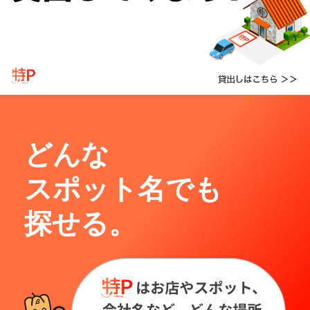
どんな
スポット名でも
探せる。