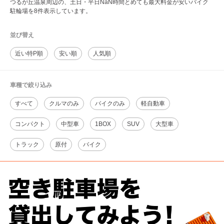
つるが丘温泉周辺の、土日・平日NaN時間とめても最大料金が安いバイク
駐輪場を8件表示しています。
並び替え
近い特P順
安い順
人気順
車種で絞り込み
すべて
クルマのみ
バイクのみ
軽自動車
コンパクト
中型車
1BOX
SUV
大型車
トラック
原付
バイク