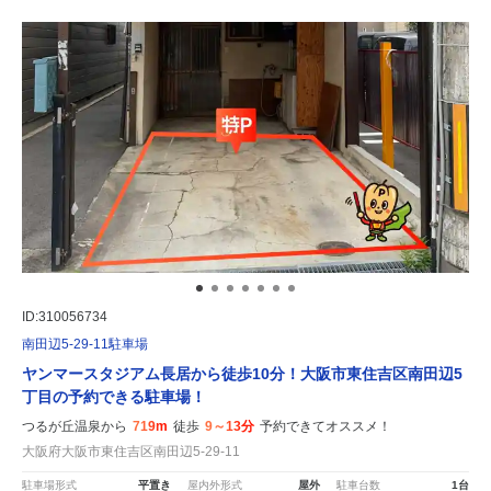
ID:310056734
南田辺5-29-11駐車場
ヤンマースタジアム長居から徒歩10分！大阪市東住吉区南田辺5
丁目の予約できる駐車場！
つるが丘温泉から
719m
徒歩
9～13分
予約できてオススメ！
大阪府大阪市東住吉区南田辺5-29-11
駐車場形式
平置き
屋内外形式
屋外
駐車台数
1台