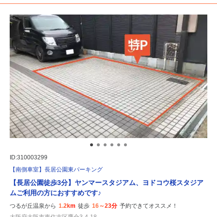
ID:310003299
【南側車室】長居公園東パーキング
【長居公園徒歩3分】ヤンマースタジアム、ヨドコウ桜スタジア
ムご利用の方におすすめです♪
つるが丘温泉から
1.2km
徒歩
16～23分
予約できてオススメ！
大阪府大阪市東住吉区鷹合3-4-18