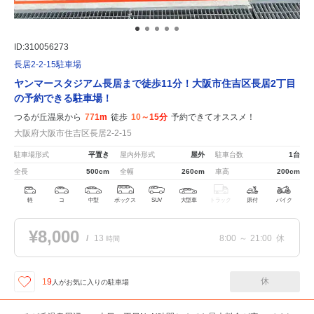
ID:310056273
長居2-2-15駐車場
ヤンマースタジアム長居まで徒歩11分！大阪市住吉区長居2丁目
の予約できる駐車場！
つるが丘温泉から
771m
徒歩
10～15分
予約できてオススメ！
大阪府大阪市住吉区長居2-2-15
駐車場形式
平置き
屋内外形式
屋外
駐車台数
1台
全長
500cm
全幅
260cm
車高
200cm
軽
コ
中型
ボックス
SUV
大型車
トラック
原付
バイク
¥8,000
/
13
8:00
～
21:00
休
時間
休
19
人が
お気に入りの駐車場