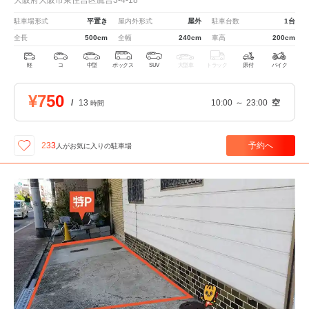
駐車場形式
平置き
屋内外形式
屋外
駐車台数
1台
全長
500cm
全幅
240cm
車高
200cm
軽
コ
中型
ボックス
SUV
大型車
トラック
原付
バイク
¥750
/
13
10:00
～
23:00
空
時間
予約へ
233
人が
お気に入りの駐車場