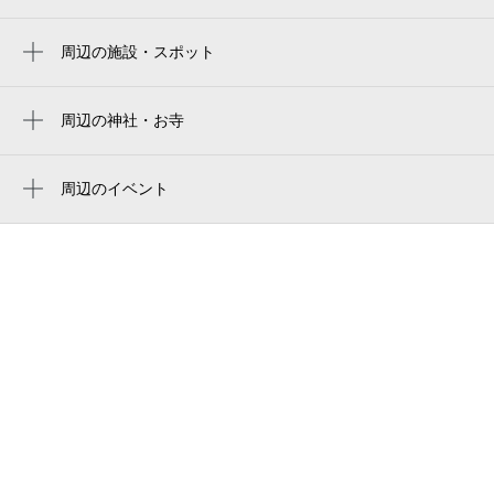
yanmar hanasaka stadium
長居駅
yodoko sakura stadium
周辺の施設・スポット
南田辺駅
東住吉鶴ヶ丘郵便局
ヨドコウ桜スタジアム
針中野駅
西田辺派出所
周辺の神社・お寺
yanmar stadium nagai
田辺駅
出雲大社 大阪分院
南大阪小児リハビリテーション病院
駒川中野駅
周辺のイベント
鶴ヶ丘駅前ビル
アニメラン2026 vol.1
今川駅
大阪発達総合療育センター
姫松駅
愛徳福祉会南大阪療育園
北畠駅
百済大橋通
矢田駅
南大阪療育園
鶴ケ丘本通商店街
大阪市立 長居相撲場
大阪重症症状専門整体院ミツ阿倍野