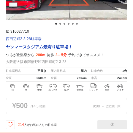
ID:310027710
西田辺町2-3-28駐車場
ヤンマースタジアム最寄り駐車場！
つるが丘温泉から
200m
徒歩
3～5分
予約できてオススメ！
大阪府大阪市阿倍野区西田辺町2-3-28
駐車場形式
平置き
屋内外形式
屋内
駐車台数
1台
全長
650cm
全幅
250cm
車高
240cm
軽
コ
中型
ボックス
SUV
大型車
トラック
原付
バイク
¥500
/
14.5
9:00
～
23:30
休
時間
休
214
人が
お気に入りの駐車場