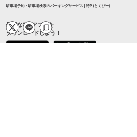
駐車場予約・駐車場検索のパーキングサービス | 特P (とくぴー)
便利な特Pアプリを
ダウンロードしよう！
ここから「インストール」して、便利な特Pアプリを
公式 X
GETしよう
公式 Facebook
特P