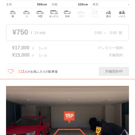
全長
500cm
全幅
220cm
車高
-
軽
コ
中型
ボックス
SUV
大型車
トラック
原付
バイク
¥750
/
24
0:00
～
0:00
契
時間
¥17,000
マンスリー契約
/
1
ヶ月
¥15,000
月極契約
/
1
ヶ月
月極契約中
112
人が
お気に入りの駐車場