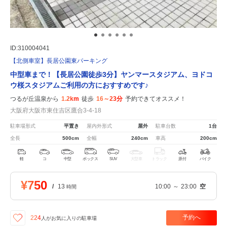
ID:310004041
【北側車室】長居公園東パーキング
中型車まで！【長居公園徒歩3分】ヤンマースタジアム、ヨドコ
ウ桜スタジアムご利用の方におすすめです♪
つるが丘温泉から
1.2km
徒歩
16～23分
予約できてオススメ！
大阪府大阪市東住吉区鷹合3-4-18
駐車場形式
平置き
屋内外形式
屋外
駐車台数
1台
全長
500cm
全幅
240cm
車高
200cm
軽
コ
中型
ボックス
SUV
大型車
トラック
原付
バイク
¥750
/
13
10:00
～
23:00
空
時間
予約へ
224
人が
お気に入りの駐車場