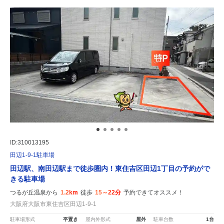
ID:310013195
田辺1-9-1駐車場
田辺駅、南田辺駅まで徒歩圏内！東住吉区田辺1丁目の予約がで
きる駐車場
つるが丘温泉から
1.2km
徒歩
15～22分
予約できてオススメ！
大阪府大阪市東住吉区田辺1-9-1
駐車場形式
平置き
屋内外形式
屋外
駐車台数
1台