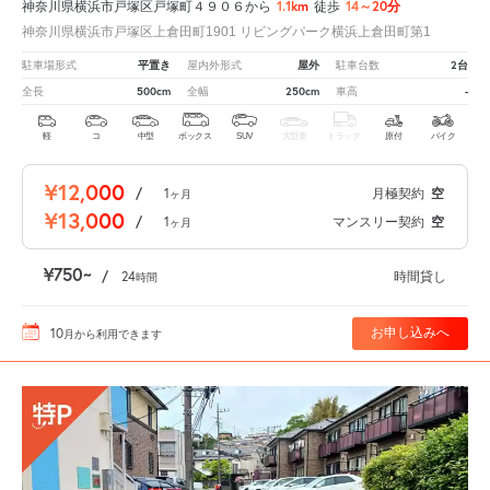
1.1km
14～20分
神奈川県横浜市戸塚区戸塚町４９０６から
徒歩
神奈川県横浜市戸塚区上倉田町1901 リビングパーク横浜上倉田町第1
平置き
屋外
2台
駐車場形式
屋内外形式
駐車台数
500cm
250cm
-
全長
全幅
車高
軽
コ
中型
ボックス
SUV
大型車
トラック
原付
バイク
¥12,000
/
1
月極契約
空
ヶ月
¥13,000
/
1
マンスリー契約
空
ヶ月
¥750
/
24
時間貸し
時間
10
お申し込みへ
月
から利用できます