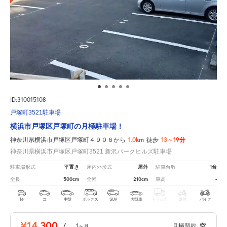
ID:310015108
戸塚町3521駐車場
横浜市戸塚区戸塚町の月極駐車場！
1.0km
13～19分
神奈川県横浜市戸塚区戸塚町４９０６から
徒歩
神奈川県横浜市戸塚区戸塚町3521 新沢パークヒルズ駐車場
平置き
屋外
1台
駐車場形式
屋内外形式
駐車台数
500cm
210cm
-
全長
全幅
車高
軽
コ
中型
ボックス
SUV
大型車
トラック
原付
バイク
¥14,300
/
1
月極契約
空
ヶ月