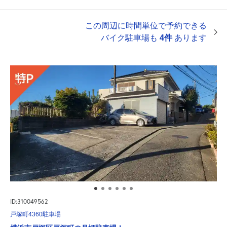
この周辺に時間単位で予約できる
バイク駐車場も
4件
あります
ID:310049562
戸塚町4360駐車場