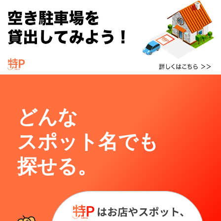
どんな
スポット名でも
探せる。