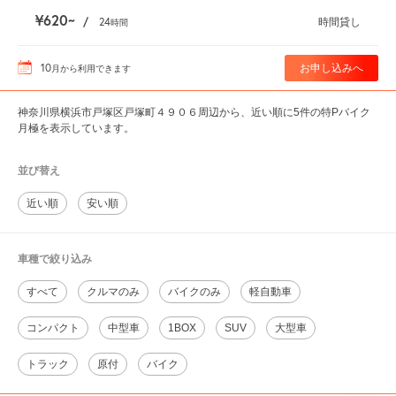
¥620
/
24
時間貸し
時間
10
お申し込みへ
月
から利用できます
神奈川県横浜市戸塚区戸塚町４９０６周辺から、近い順に5件の特Pバイク
月極を表示しています。
並び替え
近い順
安い順
車種で絞り込み
すべて
クルマのみ
バイクのみ
軽自動車
コンパクト
中型車
1BOX
SUV
大型車
トラック
原付
バイク