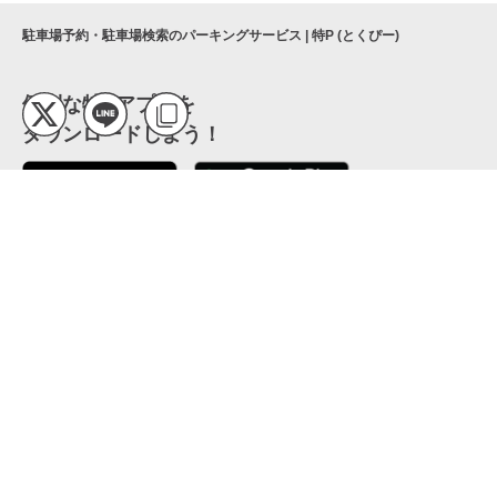
駐車場予約・駐車場検索のパーキングサービス | 特P (とくぴー)
便利な特Pアプリを
ダウンロードしよう！
ここから「インストール」して、便利な特Pアプリを
公式 X
GETしよう
公式 Facebook
特P