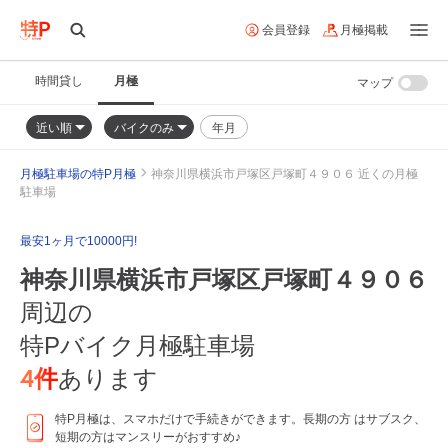
会員登録
月極掲載
時間貸し
月極
マップ
近い順
バイクのみ
年月
月極駐車場の特P月極
神奈川県横浜市戸塚区戸塚町４９０６ 近くの月極
駐車場
最安1ヶ月で10000円!
神奈川県横浜市戸塚区戸塚町４９０６
周辺の
特Pバイク月極駐車場
4
件
あります
特P月極は、スマホだけで手続きができます。長期の方 はサブスク、
短期の方はマンスリーがおすすめ♪