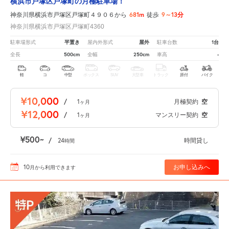
横浜市戸塚区戸塚町の月極駐車場！
681m
9～13分
神奈川県横浜市戸塚区戸塚町４９０６から
徒歩
神奈川県横浜市戸塚区戸塚町4360
平置き
屋外
1台
駐車場形式
屋内外形式
駐車台数
500cm
250cm
-
全長
全幅
車高
軽
コ
中型
ボックス
SUV
大型車
トラック
原付
バイク
¥10,000
/
1
月極契約
空
ヶ月
¥12,000
/
1
マンスリー契約
空
ヶ月
¥500
/
24
時間貸し
時間
10
お申し込みへ
月
から利用できます