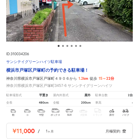
ID:310034206
サンシテイグリーンハイツ駐車場
横浜市戸塚区戸塚町の予約できる駐車場！
1.2km
15～22分
神奈川県横浜市戸塚区戸塚町４９０６から
徒歩
神奈川県横浜市戸塚区戸塚町3457-6 サンシテイグリーンハイツ
平置き
屋外
2台
駐車場形式
屋内外形式
駐車台数
480cm
200cm
-
全長
全幅
車高
軽
コ
中型
ボックス
SUV
大型車
トラック
原付
バイク
¥11,000
/
1
月極契約
空
ヶ月