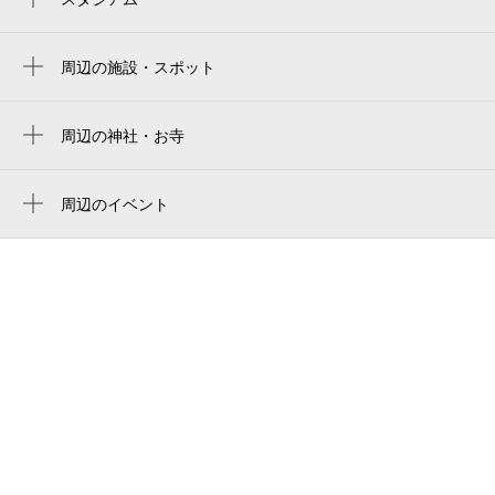
周辺にスタジアムが見つかりませんでした。
周辺の施設・スポット
支那そばや 戸塚本店
ニトリ 戸塚駅前店
周辺の神社・お寺
清源院
セリア サクラス戸塚店
旭弁財天
周辺のイベント
サクラス戸塚
天野ピアノ教室主催、河邉ピアノ教室協
母と子の休憩室 はあとハウス
賛、夏のピアノ発表会
東急スポーツオアシス戸塚
第99回 マンデーマジック横浜
そばダイニング こしの
第100回 マンデーマジック横浜
神奈中 戸塚駅前サービスセンター
国道1号
きもの京彩 横浜 戸塚店
トツカーナモール