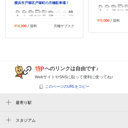
横浜市戸塚区戸塚町の月極駐車場！
軽
コ
中型
ボックス
SU
軽
コ
中型
ボックス
SUV
大型車
トラック
原付
バイク
¥15,000
/ 賃料
¥14,300
/ 賃料
月極サブスク
へのリンクは自由です♪
WebサイトやSNSに貼って便利に使ってね♪
このページのURLをコピー
最寄り駅
戸塚駅
踊場駅
スタジアム
周辺にスタジアムが見つかりませんでした。