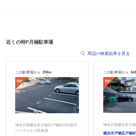
近くの特P月極駐車場
周辺の検索結果を見る
この駐車場から
358m
この駐車場から
36
神奈川県横浜市戸塚区
神奈川県横浜市戸塚区戸塚町3521新沢
パークヒルズ駐車場
横浜市戸塚区戸塚町