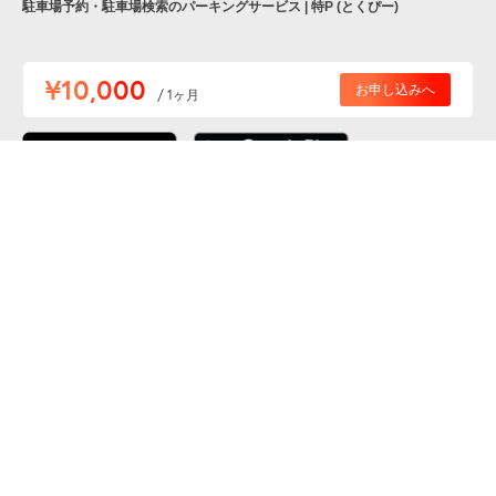
駐車場予約・駐車場検索のパーキングサービス | 特P (とくぴー)
便利な特Pアプリを
¥10,000
お申し込みへ
/ 1ヶ月
ダウンロードしよう！
ここから「インストール」して、便利な特Pアプリを
公式 X
GETしよう
公式 Facebook
特P