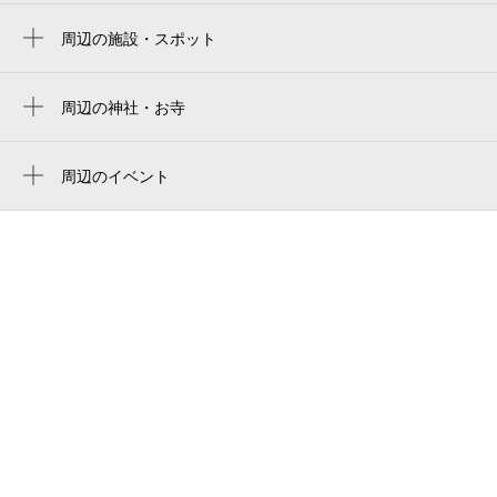
周辺の施設・スポット
放課後デイサービス toiro 戸塚
放課後デイサービス トイロ 戸塚
周辺の神社・お寺
周辺に神社・お寺が見つかりませんでした。
ののはな保育園
周辺のイベント
fitcaremart 戸塚町店
天野ピアノ教室主催、河邉ピアノ教室協
新沢池公園
賛、夏のピアノ発表会
新沢池公園
十九ノ区公園
ヴェレーナ戸塚グランシエル
十八ノ区第三公園
コートヒルズ
十八ノ区第二公園