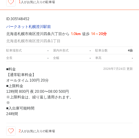
1
人が
お気に入りの駐車場
ID:305148452
パークネット札幌澄川駅前
1.0km
14～20分
北海道札幌市南区澄川四条六丁目から
徒歩
北海道札幌市南区澄川四条1丁目
-
-
4台
駐車場形式
屋内外形式
駐車台数
-
-
-
全長
全幅
車高
■料金
2026年7月24日
更新
【通常駐車料金】
オールタイム 100円 20分
■上限料金
12時間 800円 夜 20:00〜08:00 500円
※上限料金は、繰り返し適用されます。
※
■入出庫可能時間
24時間
2
人が
お気に入りの駐車場