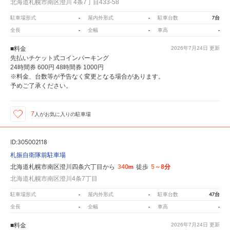
北海道札幌市南区澄川 4条7丁目433-58
-
-
7台
駐車場形式
屋内外形式
駐車台数
-
-
-
全長
全幅
車高
■料金
2026年7月24日
更新
先払いチケット式コインパーキング
24時間券 600円 48時間券 1000円
※料金、台数等が予告なく変更となる場合があります。
予めご了承ください。
7
人が
お気に入りの駐車場
ID:305002118
札振自衛隊前駐車場
340m
5～8分
北海道札幌市南区澄川四条六丁目から
徒歩
北海道札幌市南区澄川4条7丁目
-
-
47台
駐車場形式
屋内外形式
駐車台数
-
-
-
全長
全幅
車高
■料金
2026年7月24日
更新