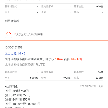
-
-
660台
駐車場形式
屋内外形式
駐車台数
-
-
-
全長
全幅
車高
利用者無料
3
人が
お気に入りの駐車場
ID:305151552
ユニカ澄川4・1
1.0km
13～19分
北海道札幌市南区澄川四条六丁目から
徒歩
北海道札幌市南区澄川4条1丁目
-
-
46台
駐車場形式
屋内外形式
駐車台数
500cm
190cm
220cm
全長
全幅
車高
■上限料金
2026年7月24日
更新
(全日)3時間 500円
(全日)12時間 750円
(全日)24時間 850円
(全日)18:00〜翌8:00 600円