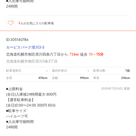
■入出庫可能時間
24時間
4
人が
お気に入りの駐車場
ID:305140786
カービスパーク澄川3-3
726m
10～15分
北海道札幌市南区澄川四条六丁目から
徒歩
北海道札幌市南区澄川3条3丁目
-
-
7台
駐車場形式
屋内外形式
駐車台数
470cm
190cm
210cm
全長
全幅
車高
■上限料金
2026年7月24日
更新
(全日)入庫後24時間最大 800円
【通常駐車料金】
(全日)0:00〜24:00 300円 60分
■駐車サイズ
ハイルーフ可
■入出庫可能時間
24時間