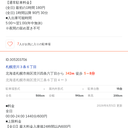
【通常駐車料金】
(全日) 最初の1時間 180円
(全日) 1時間以降 90円 30分
■入出庫可能時間
5:00〜翌1:00(年中無休)
※夜間の留め置き不可
7
人が
お気に入りの駐車場
ID:305203706
札幌澄川３条６丁目
342m
5～8分
北海道札幌市南区澄川四条六丁目から
徒歩
北海道札幌市南区澄川三条６丁目４ー３
-
-
15台
駐車場形式
屋内外形式
駐車台数
500cm
190cm
200cm
全長
全幅
車高
■料金
2026年8月5日
更新
全日
00:00-24:00 1440分/600円
■上限料金
【全日】最大料金入庫後24時間以内600円