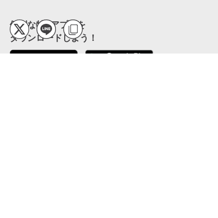
便利な特Pアプリを
ダウンロードしよう！
ここから「インストール」して、便利な特Pアプリを
公式 X
GETしよう
公式 Facebook
特P
会員・利用規約