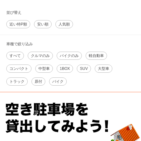
並び替え
近い特P順
安い順
人気順
車種で絞り込み
すべて
クルマのみ
バイクのみ
軽自動車
コンパクト
中型車
1BOX
SUV
大型車
トラック
原付
バイク