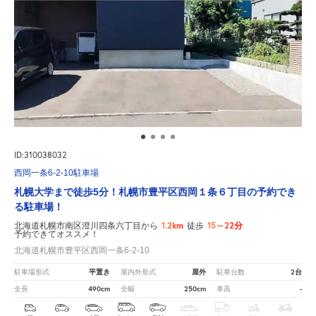
ID:310038032
西岡一条6-2-10駐車場
札幌大学まで徒歩5分！札幌市豊平区西岡１条６丁目の予約でき
る駐車場！
1.2km
15～22分
北海道札幌市南区澄川四条六丁目から
徒歩
予約できてオススメ！
北海道札幌市豊平区西岡一条6-2-10
平置き
屋外
2台
駐車場形式
屋内外形式
駐車台数
490cm
250cm
-
全長
全幅
車高