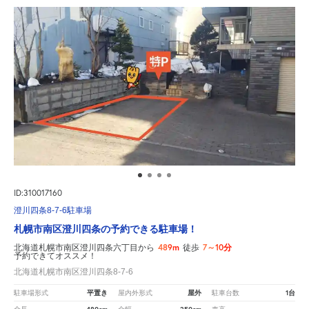
ID:310017160
澄川四条8-7-6駐車場
札幌市南区澄川四条の予約できる駐車場！
489m
7～10分
北海道札幌市南区澄川四条六丁目から
徒歩
予約できてオススメ！
北海道札幌市南区澄川四条8-7-6
平置き
屋外
1台
駐車場形式
屋内外形式
駐車台数