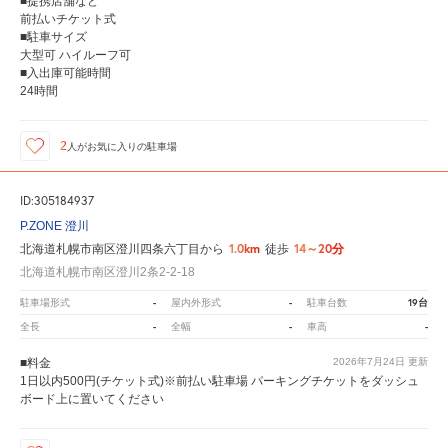
■提携店舗など
前払いチケット式
■駐車サイズ
大型可 ハイルーフ可
■入出庫可能時間
24時間
2
人が
お気に入りの駐車場
ID:305184937
P.ZONE 澄川
1.0km
14～20分
北海道札幌市南区澄川四条六丁目から
徒歩
北海道札幌市南区澄川2条2-2-18
-
-
19台
駐車場形式
屋内外形式
駐車台数
-
-
-
全長
全幅
車高
■料金
2026年7月24日
更新
1日以内500円(チケット式)※前払い駐車場 パーキングチケットをダッシュ
ボード上に置いてください