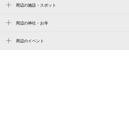
삿포로 돔
周辺の施設・スポット
札幌ヤクルト販売（株） 澄川センター
札幌巨蛋
東光ストア 自衛隊駅前店
周辺の神社・お寺
daiwa house premist dome
周辺に神社・お寺が見つかりませんでした。
セブン-イレブン 札幌自衛隊駅前店
大和ハウス プレミストドーム（札幌ドー
ム）
周辺のイベント
札幌市立澄川西小学校
周辺にイベントが見つかりませんでした。
Sapporo Dome
札幌市澄川図書館
札幌市立澄川中学校
札幌市交通資料館
理容プラーナ 澄川店
カーサルネス
高階
澄川北緑地
ケーキハウス ステラ・マリス