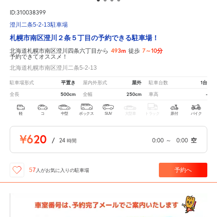
ID:310038399
澄川二条5-2-13駐車場
札幌市南区澄川２条５丁目の予約できる駐車場！
493m
7～10分
北海道札幌市南区澄川四条六丁目から
徒歩
予約できてオススメ！
北海道札幌市南区澄川二条5-2-13
平置き
屋外
1台
駐車場形式
屋内外形式
駐車台数
500cm
250cm
-
全長
全幅
車高
軽
コ
中型
ボックス
SUV
大型車
トラック
原付
バイク
¥620
/
24
0:00
～
0:00
空
時間
予約へ
57
人が
お気に入りの駐車場