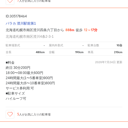
7
人が
お気に入りの駐車場
ID:305178464
パラカ 澄川駅前第1
888m
12～17分
北海道札幌市南区澄川四条六丁目から
徒歩
北海道札幌市南区澄川4条2-3-1
-
-
10台
駐車場形式
屋内外形式
駐車台数
480cm
190cm
210cm
全長
全幅
車高
■料金
2026年7月24日
更新
終日 30分200円
18:00〜08:00最大600円
24時間最大(1〜5番車室)900円
24時間最大(6〜10番車室)800円
サービス券利用:可
■駐車サイズ
ハイルーフ可
5
人が
お気に入りの駐車場