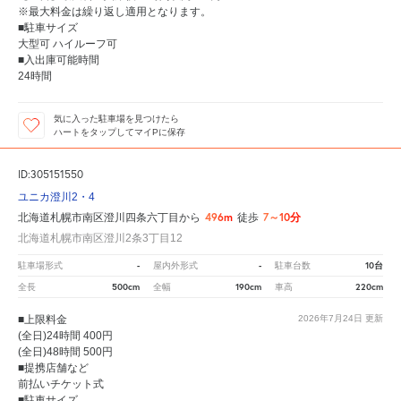
※最大料金は繰り返し適用となります。
■駐車サイズ
大型可 ハイルーフ可
■入出庫可能時間
24時間
気に入った駐車場を見つけたら
ハートをタップしてマイPに保存
ID:305151550
ユニカ澄川2・4
496m
7～10分
北海道札幌市南区澄川四条六丁目から
徒歩
北海道札幌市南区澄川2条3丁目12
-
-
10台
駐車場形式
屋内外形式
駐車台数
500cm
190cm
220cm
全長
全幅
車高
■上限料金
2026年7月24日
更新
(全日)24時間 400円
(全日)48時間 500円
■提携店舗など
前払いチケット式
■駐車サイズ