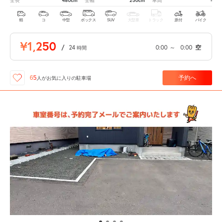
480cm
250cm
-
全長
全幅
車高
軽
コ
中型
ボックス
SUV
大型車
トラック
原付
バイク
¥1,250
/
24
0:00
～
0:00
空
時間
予約へ
65
人が
お気に入りの駐車場