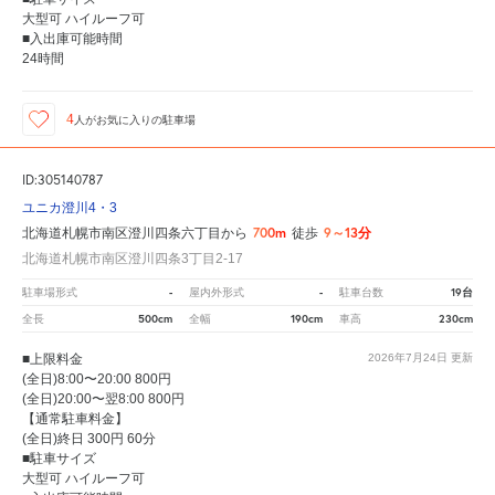
大型可 ハイルーフ可
■入出庫可能時間
24時間
4
人が
お気に入りの駐車場
ID:305140787
ユニカ澄川4・3
700m
9～13分
北海道札幌市南区澄川四条六丁目から
徒歩
北海道札幌市南区澄川四条3丁目2-17
-
-
19台
駐車場形式
屋内外形式
駐車台数
500cm
190cm
230cm
全長
全幅
車高
■上限料金
2026年7月24日
更新
(全日)8:00〜20:00 800円
(全日)20:00〜翌8:00 800円
【通常駐車料金】
(全日)終日 300円 60分
■駐車サイズ
大型可 ハイルーフ可