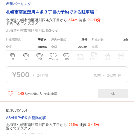
希望パーキング
札幌市南区澄川４条３丁目の予約できる駐車場！
674m
9～13分
北海道札幌市南区澄川四条六丁目から
徒歩
予約できてオススメ！
北海道札幌市南区澄川四条3-6-3
平置き
屋外
3台
駐車場形式
屋内外形式
駐車台数
480cm
200cm
-
全長
全幅
車高
軽
コ
中型
ボックス
SUV
大型車
トラック
原付
バイク
¥500
/
24
0:00
～
24:00
休
時間
休
148
人が
お気に入りの駐車場
ID:305151551
ASAHI PARK 自衛隊前駅
235m
3～5分
北海道札幌市南区澄川四条六丁目から
徒歩
近くてオススメ！