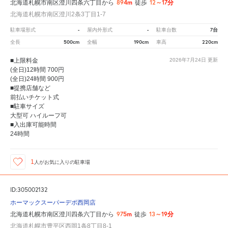
894m
12～17分
北海道札幌市南区澄川四条六丁目から
徒歩
北海道札幌市南区澄川2条3丁目1-7
-
-
7台
駐車場形式
屋内外形式
駐車台数
500cm
190cm
220cm
全長
全幅
車高
■上限料金
2026年7月24日
更新
(全日)12時間 700円
(全日)24時間 900円
■提携店舗など
前払いチケット式
■駐車サイズ
大型可 ハイルーフ可
■入出庫可能時間
24時間
1
人が
お気に入りの駐車場
ID:305002132
ホーマックスーパーデポ西岡店
975m
13～19分
北海道札幌市南区澄川四条六丁目から
徒歩
北海道札幌市豊平区西岡1条8丁目8-1