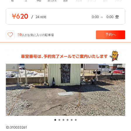
軽
コ
中型
ボックス
SUV
大型車
トラック
原付
バイク
¥620
/
24
0:00
～
0:00
空
時間
予約へ
59
人が
お気に入りの駐車場
ID:310033261