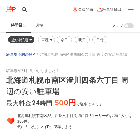
会員登録
駐車場貸出
時間貸し
月極
マップ
近い特P順
車種
今日
明日
日付
駐車場予約の特P
北海道札幌市南区澄川四条六丁目 近くの安い駐車場
駐車場が21件見つかりました！
北海道札幌市南区澄川四条六丁目
周
辺の安い
駐車場
500円
24
時間
最大料金
で駐車できます
北海道札幌市南区澄川四条六丁目周辺に特Pユーザーのお気に入りは
385
件。
気に入ったらマイPに保存しよう！