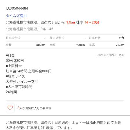
ID:305044484
タイムズ澄川
1.1km
14～20分
北海道札幌市南区澄川四条六丁目から
徒歩
北海道札幌市南区澄川3条1-46
-
-
11台
駐車場形式
屋内外形式
駐車台数
500cm
190cm
210cm
全長
全幅
車高
■料金
2026年7月24日
更新
60分 220円
■上限料金
駐車後24時間 上限料金800円
■駐車サイズ
大型可 ハイルーフ可
■入出庫可能時間
24時間
3
人が
お気に入りの駐車場
北海道札幌市南区澄川四条六丁目周辺の、土日・平日NaN時間とめても最
大料金が安い駐車場を5件表示しています。