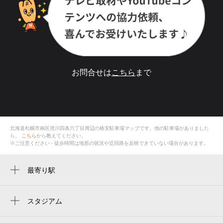
お問合せは
こちら
まで
北海道札幌市南区澄川四条六丁目
周辺の格安
駐車場
マップです。他の駐車場がありました
ら、
こちら
から教えてください。
※ご注意ください - 徒歩時間は地形の状況や迂回路を反映できていない場合があります。
最寄り駅
自衛隊前駅
澄川駅
スタジアム
札幌穹顶体育场