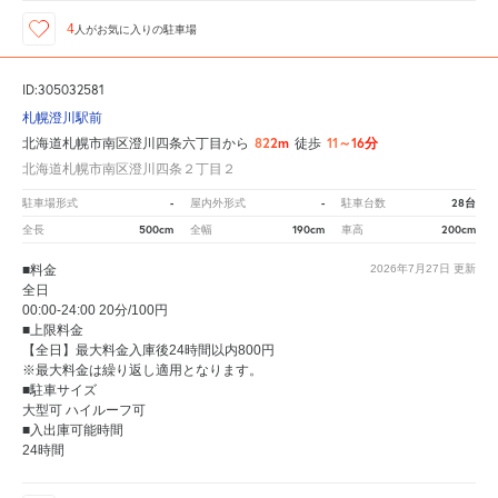
4
人が
お気に入りの駐車場
ID:305032581
札幌澄川駅前
822m
11～16分
北海道札幌市南区澄川四条六丁目から
徒歩
北海道札幌市南区澄川四条２丁目２
-
-
28台
駐車場形式
屋内外形式
駐車台数
500cm
190cm
200cm
全長
全幅
車高
■料金
2026年7月27日
更新
全日
00:00-24:00 20分/100円
■上限料金
【全日】最大料金入庫後24時間以内800円
※最大料金は繰り返し適用となります。
■駐車サイズ
大型可 ハイルーフ可
■入出庫可能時間
24時間