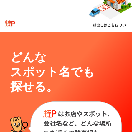
どんな
スポット名でも
探せる。