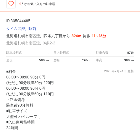
4
人が
お気に入りの駐車場
ID:305044485
タイムズ澄川駅前
826m
11～16分
北海道札幌市南区澄川四条六丁目から
徒歩
北海道札幌市南区澄川4条2-2
-
-
87台
駐車場形式
屋内外形式
駐車台数
500cm
190cm
380cm
全長
全幅
車高
■料金
2026年7月24日
更新
08:00〜00:00 90分 0円
(ただし90分以降30分 220円
00:00〜08:00 90分 0円
(ただし90分以降60分 110円
・料金備考
駐車後90分無料
■駐車サイズ
大型可 ハイルーフ可
■入出庫可能時間
24時間