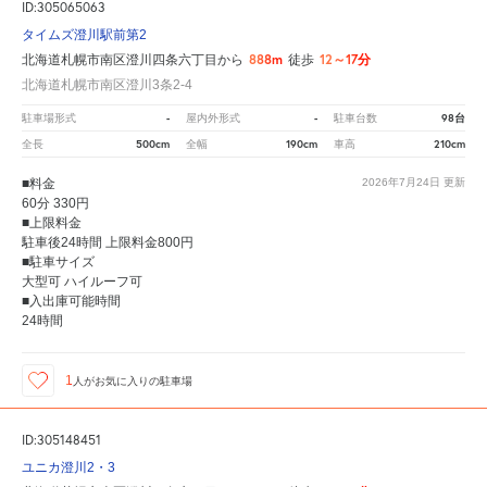
ID:305065063
タイムズ澄川駅前第2
888m
12～17分
北海道札幌市南区澄川四条六丁目から
徒歩
北海道札幌市南区澄川3条2-4
-
-
98台
駐車場形式
屋内外形式
駐車台数
500cm
190cm
210cm
全長
全幅
車高
■料金
2026年7月24日
更新
60分 330円
■上限料金
駐車後24時間 上限料金800円
■駐車サイズ
大型可 ハイルーフ可
■入出庫可能時間
24時間
1
人が
お気に入りの駐車場
ID:305148451
ユニカ澄川2・3