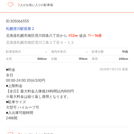
1
人が
お気に入りの駐車場
ID:305066555
札幌澄川駅前第２
852m
11～16分
北海道札幌市南区澄川四条六丁目から
徒歩
北海道札幌市南区澄川三条２丁目４－１２
-
-
19台
駐車場形式
屋内外形式
駐車台数
500cm
190cm
200cm
全長
全幅
車高
■料金
2026年7月27日
更新
全日
00:00-24:00 20分/100円
■上限料金
【全日】最大料金入庫後24時間以内800円
※最大料金は繰り返し適用となります。
■駐車サイズ
大型可 ハイルーフ可
■入出庫可能時間
24時間