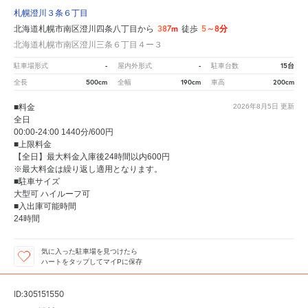
札幌澄川３条６丁目
387m
5～8分
北海道札幌市南区澄川四条八丁目から
徒歩
北海道札幌市南区澄川三条６丁目４ー３
-
-
15台
駐車場形式
屋内外形式
駐車台数
500cm
190cm
200cm
全長
全幅
車高
■料金
2026年8月5日
更新
全日
00:00-24:00 1440分/600円
■上限料金
【全日】最大料金入庫後24時間以内600円
※最大料金は繰り返し適用となります。
■駐車サイズ
大型可 ハイルーフ可
■入出庫可能時間
24時間
気に入った駐車場を見つけたら
ハートをタップしてマイPに保存
ID:305151550