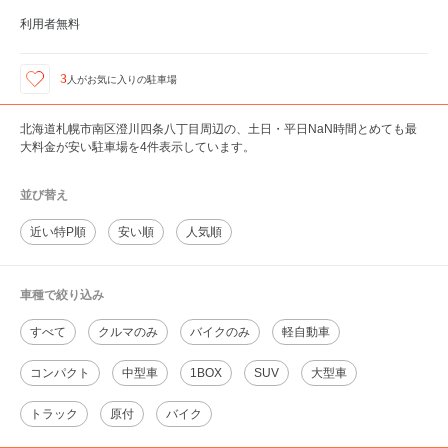
利用者無料
3
人が
お気に入りの駐車場
北海道札幌市南区澄川四条八丁目周辺の、土日・平日NaN時間とめても最
大料金が安い駐車場を4件表示しています。
並び替え
近い特P順
安い順
人気順
車種で絞り込み
すべて
クルマのみ
バイクのみ
軽自動車
コンパクト
中型車
1BOX
SUV
大型車
トラック
原付
バイク