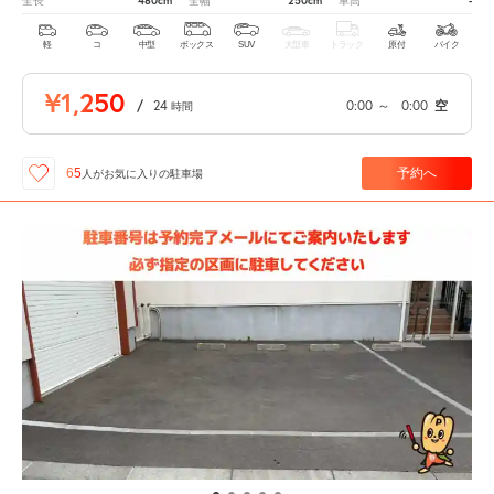
480cm
250cm
-
全長
全幅
車高
軽
コ
中型
ボックス
SUV
大型車
トラック
原付
バイク
¥1,250
/
24
0:00
～
0:00
空
時間
予約へ
65
人が
お気に入りの駐車場