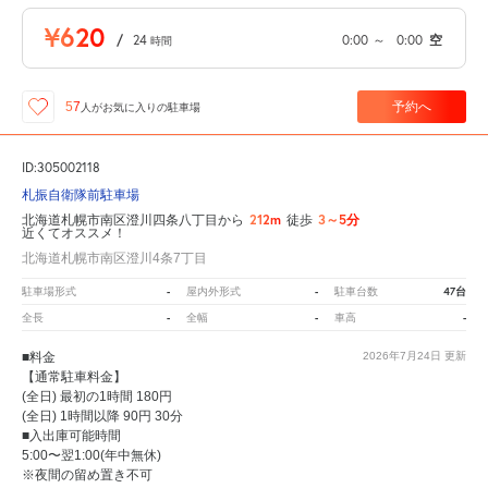
¥620
/
24
0:00
～
0:00
空
時間
予約へ
57
人が
お気に入りの駐車場
ID:305002118
札振自衛隊前駐車場
212m
3～5分
北海道札幌市南区澄川四条八丁目から
徒歩
近くてオススメ！
北海道札幌市南区澄川4条7丁目
-
-
47台
駐車場形式
屋内外形式
駐車台数
-
-
-
全長
全幅
車高
■料金
2026年7月24日
更新
【通常駐車料金】
(全日) 最初の1時間 180円
(全日) 1時間以降 90円 30分
■入出庫可能時間
5:00〜翌1:00(年中無休)
※夜間の留め置き不可