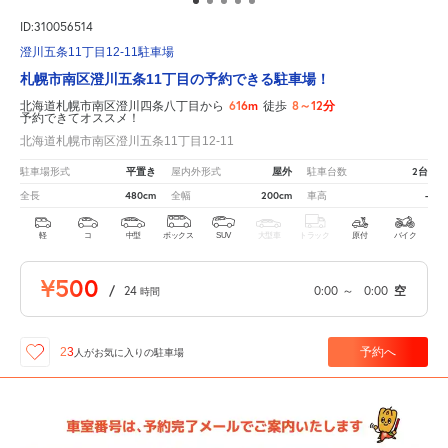
ID:310056514
澄川五条11丁目12-11駐車場
札幌市南区澄川五条11丁目の予約できる駐車場！
616m
8～12分
北海道札幌市南区澄川四条八丁目から
徒歩
予約できてオススメ！
北海道札幌市南区澄川五条11丁目12-11
平置き
屋外
2台
駐車場形式
屋内外形式
駐車台数
480cm
200cm
-
全長
全幅
車高
軽
コ
中型
ボックス
SUV
大型車
トラック
原付
バイク
¥500
/
24
0:00
～
0:00
空
時間
予約へ
23
人が
お気に入りの駐車場