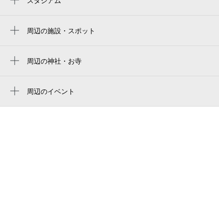
スタジアム
札幌穹顶体育场
삿포로 돔
周辺の施設・スポット
札幌市交通資料館
札幌巨蛋
セブン-イレブン 札幌自衛隊駅前店
周辺の神社・お寺
daiwa house premist dome
周辺に神社・お寺が見つかりませんでした。
結婚相談室じゅんブライダル
大和ハウス プレミストドーム（札幌ドー
ム）
周辺のイベント
澄川南福祉会館
周辺にイベントが見つかりませんでした。
Sapporo Dome
北海道真駒内養護学校
東光ストア 自衛隊駅前店
中の島葬祭
札幌市立澄川中学校
札幌ヤクルト販売（株） 澄川センター
澄川通
札幌市立澄川西小学校