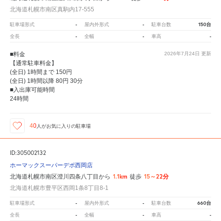
北海道札幌市南区真駒内17-555
-
-
150台
駐車場形式
屋内外形式
駐車台数
-
-
-
全長
全幅
車高
■料金
2026年7月24日
更新
【通常駐車料金】
(全日) 1時間まで 150円
(全日) 1時間以降 80円 30分
■入出庫可能時間
24時間
40
人が
お気に入りの駐車場
ID:305002132
ホーマックスーパーデポ西岡店
1.1km
15～22分
北海道札幌市南区澄川四条八丁目から
徒歩
北海道札幌市豊平区西岡1条8丁目8-1
-
-
660台
駐車場形式
屋内外形式
駐車台数
-
-
-
全長
全幅
車高