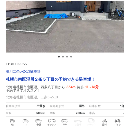
ID:310038399
澄川二条5-2-13駐車場
札幌市南区澄川２条５丁目の予約できる駐車場！
854m
11～16分
北海道札幌市南区澄川四条八丁目から
徒歩
予約できてオススメ！
北海道札幌市南区澄川二条5-2-13
平置き
屋外
1台
駐車場形式
屋内外形式
駐車台数
500cm
250cm
-
全長
全幅
車高
軽
コ
中型
ボックス
SUV
大型車
トラック
原付
バイク