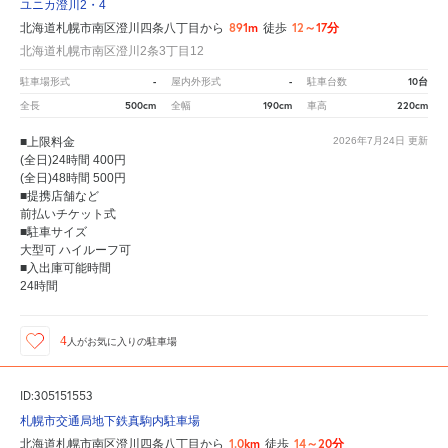
ユニカ澄川2・4
891m
12～17分
北海道札幌市南区澄川四条八丁目から
徒歩
北海道札幌市南区澄川2条3丁目12
-
-
10台
駐車場形式
屋内外形式
駐車台数
500cm
190cm
220cm
全長
全幅
車高
■上限料金
2026年7月24日
更新
(全日)24時間 400円
(全日)48時間 500円
■提携店舗など
前払いチケット式
■駐車サイズ
大型可 ハイルーフ可
■入出庫可能時間
24時間
4
人が
お気に入りの駐車場
ID:305151553
札幌市交通局地下鉄真駒内駐車場
1.0km
14～20分
北海道札幌市南区澄川四条八丁目から
徒歩