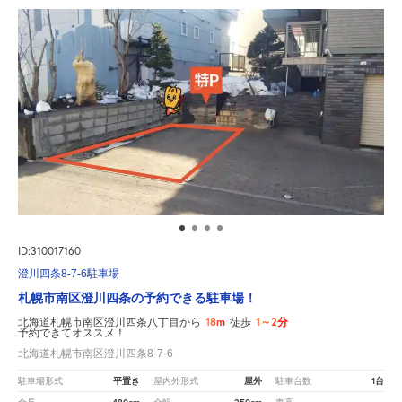
ID:310017160
澄川四条8-7-6駐車場
札幌市南区澄川四条の予約できる駐車場！
18m
1～2分
北海道札幌市南区澄川四条八丁目から
徒歩
予約できてオススメ！
北海道札幌市南区澄川四条8-7-6
平置き
屋外
1台
駐車場形式
屋内外形式
駐車台数