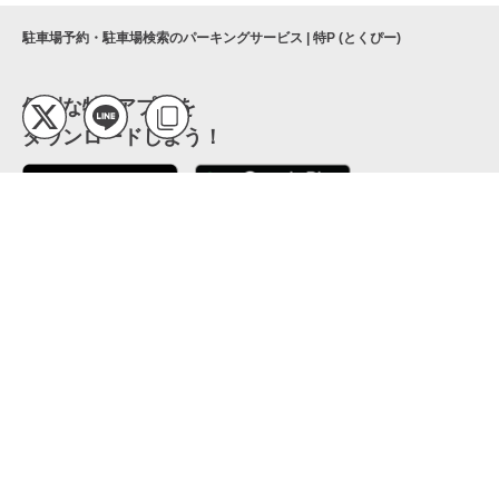
駐車場予約・駐車場検索のパーキングサービス | 特P (とくぴー)
便利な特Pアプリを
ダウンロードしよう！
ここから「インストール」して、便利な特Pアプリを
公式 X
GETしよう
公式 Facebook
特P