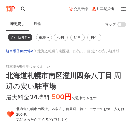
会員登録
駐車場貸出
時間貸し
月極
マップ
近い特P順
車種
今日
明日
日付
駐車場予約の特P
北海道札幌市南区澄川四条八丁目 近くの安い駐車場
駐車場が9件見つかりました！
北海道札幌市南区澄川四条八丁目
周
辺の安い
駐車場
500円
24
時間
最大料金
で駐車できます
北海道札幌市南区澄川四条八丁目周辺に特Pユーザーのお気に入りは
206
件。
気に入ったらマイPに保存しよう！