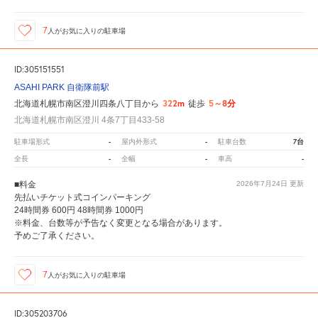
7
人が
お気に入りの駐車場
ID:305151551
ASAHI PARK 自衛隊前駅
322m
5～8分
北海道札幌市南区澄川四条八丁目から
徒歩
北海道札幌市南区澄川 4条7丁目433-58
-
-
7台
駐車場形式
屋内外形式
駐車台数
-
-
-
全長
全幅
車高
■料金
2026年7月24日
更新
先払いチケット式コインパーキング
24時間券 600円 48時間券 1000円
※料金、台数等が予告なく変更となる場合があります。
予めご了承ください。
7
人が
お気に入りの駐車場
ID:305203706