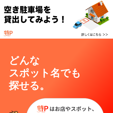
どんな
スポット名でも
探せる。