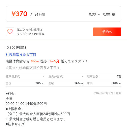
¥370
/
24
0:00
～
0:00
空
時間
気に入った駐車場は
予約へ
タップでマイPに保存
ID:305198018
札幌川沿４条３丁目
186m
3～5分
南区体育館から
徒歩
近くてオススメ！
北海道札幌市南区川沿四条３丁目１
-
-
7台
駐車場形式
屋内外形式
駐車台数
500cm
190cm
200cm
全長
全幅
車高
■料金
2026年7月27日
更新
全日
00:00-24:00 1440分/500円
■上限料金
【全日】最大料金入庫後24時間以内500円
※最大料金は繰り返し適用となります。
■駐車サイズ