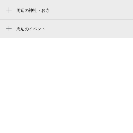
札幌市南区体育館
周辺の神社・お寺
周辺に神社・お寺が見つかりませんでした。
札幌市南区体育館
周辺のイベント
ヤマダデンキ テックランド札幌南川沿店
周辺にイベントが見つかりませんでした。
札幌市立藻岩高等学校
市立札幌藻岩高等学校
Kakitsubata Bakery（カキツバタベーカリ
ー）
社会医療法人医仁会 中村記念南病院
中村記念南病院
写真のあづま
藻岩北会館
パレットプラザイオン藻岩店