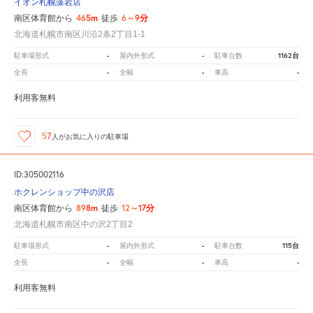
イオン札幌藻岩店
465m
6～9分
南区体育館から
徒歩
北海道札幌市南区川沿2条2丁目1-1
-
-
1162台
駐車場形式
屋内外形式
駐車台数
-
-
-
全長
全幅
車高
利用客無料
57
人が
お気に入りの駐車場
ID:305002116
ホクレンショップ中の沢店
898m
12～17分
南区体育館から
徒歩
北海道札幌市南区中の沢2丁目2
-
-
115台
駐車場形式
屋内外形式
駐車台数
-
-
-
全長
全幅
車高
利用客無料