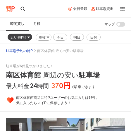
会員登録
駐車場貸出
時間貸し
月極
マップ
近い特P順
車種
今日
明日
日付
駐車場予約の特P
南区体育館 近くの安い駐車場
駐車場が6件見つかりました！
南区体育館
周辺の安い
駐車場
370円
24
時間
最大料金
で駐車できます
97
南区体育館周辺に特Pユーザーのお気に入りは
件。
気に入ったらマイPに保存しよう！