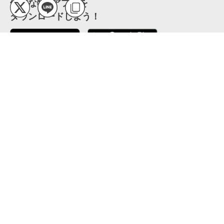
便利な特Pアプリを
ダウンロードしよう！
ここから「インストール」して、便利な特Pアプリを
公式 X
GETしよう
公式 Facebook
特P
会員・利用規約
特定商取引法について
プライバシーポリシー