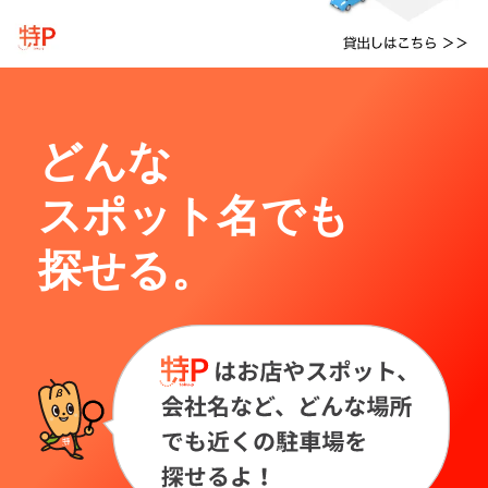
どんな
スポット名でも
探せる。