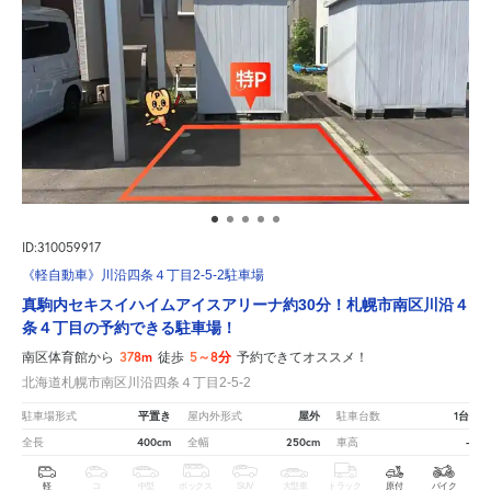
ID:310059917
《軽自動車》川沿四条４丁目2-5-2駐車場
真駒内セキスイハイムアイスアリーナ約30分！札幌市南区川沿４
条４丁目の予約できる駐車場！
378m
5～8分
南区体育館から
徒歩
予約できてオススメ！
北海道札幌市南区川沿四条４丁目2-5-2
平置き
屋外
1台
駐車場形式
屋内外形式
駐車台数
400cm
250cm
-
全長
全幅
車高
軽
コ
中型
ボックス
SUV
大型車
トラック
原付
バイク