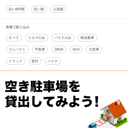
近い特P順
安い順
人気順
車種で絞り込み
すべて
クルマのみ
バイクのみ
軽自動車
コンパクト
中型車
1BOX
SUV
大型車
トラック
原付
バイク