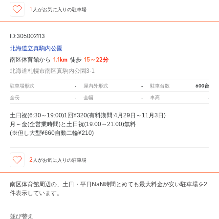
1
人が
お気に入りの駐車場
ID:305002113
北海道立真駒内公園
1.1km
15～22分
南区体育館から
徒歩
北海道札幌市南区真駒内公園3-1
-
-
600台
駐車場形式
屋内外形式
駐車台数
-
-
-
全長
全幅
車高
土日祝(6:30～19:00)1回¥320(有料期間:4月29日～11月3日)
月～金(全営業時間)と土日祝(19:00～21:00)無料
(※但し大型¥660自動二輪¥210)
2
人が
お気に入りの駐車場
南区体育館周辺の、土日・平日NaN時間とめても最大料金が安い駐車場を2
件表示しています。
並び替え