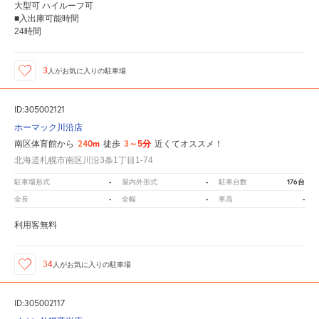
大型可 ハイルーフ可
■入出庫可能時間
24時間
3
人が
お気に入りの駐車場
ID:305002121
ホーマック川沿店
240m
3～5分
南区体育館から
徒歩
近くてオススメ！
北海道札幌市南区川沿3条1丁目1-74
-
-
176台
駐車場形式
屋内外形式
駐車台数
-
-
-
全長
全幅
車高
利用客無料
34
人が
お気に入りの駐車場
ID:305002117