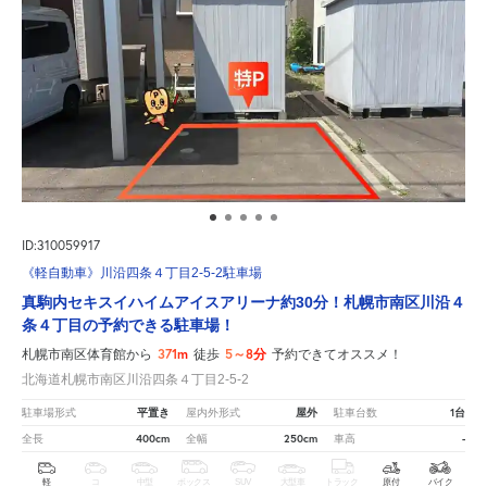
ID:310059917
《軽自動車》川沿四条４丁目2-5-2駐車場
真駒内セキスイハイムアイスアリーナ約30分！札幌市南区川沿４
条４丁目の予約できる駐車場！
371m
5～8分
札幌市南区体育館から
徒歩
予約できてオススメ！
北海道札幌市南区川沿四条４丁目2-5-2
平置き
屋外
1台
駐車場形式
屋内外形式
駐車台数
400cm
250cm
-
全長
全幅
車高
軽
コ
中型
ボックス
SUV
大型車
トラック
原付
バイク