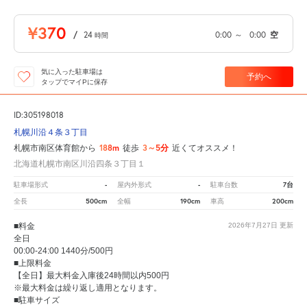
¥370
/
24
0:00
～
0:00
空
時間
気に入った駐車場は
予約へ
タップでマイPに保存
ID:305198018
札幌川沿４条３丁目
188m
3～5分
札幌市南区体育館から
徒歩
近くてオススメ！
北海道札幌市南区川沿四条３丁目１
-
-
7台
駐車場形式
屋内外形式
駐車台数
500cm
190cm
200cm
全長
全幅
車高
■料金
2026年7月27日
更新
全日
00:00-24:00 1440分/500円
■上限料金
【全日】最大料金入庫後24時間以内500円
※最大料金は繰り返し適用となります。
■駐車サイズ