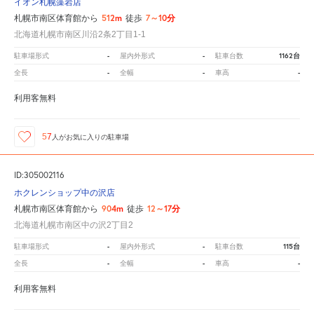
イオン札幌藻岩店
512m
7～10分
札幌市南区体育館から
徒歩
北海道札幌市南区川沿2条2丁目1-1
-
-
1162台
駐車場形式
屋内外形式
駐車台数
-
-
-
全長
全幅
車高
利用客無料
57
人が
お気に入りの駐車場
ID:305002116
ホクレンショップ中の沢店
904m
12～17分
札幌市南区体育館から
徒歩
北海道札幌市南区中の沢2丁目2
-
-
115台
駐車場形式
屋内外形式
駐車台数
-
-
-
全長
全幅
車高
利用客無料