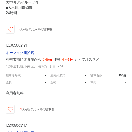
大型可 ハイルーフ可
■入出庫可能時間
24時間
3
人が
お気に入りの駐車場
ID:305002121
ホーマック川沿店
246m
4～6分
札幌市南区体育館から
徒歩
近くてオススメ！
北海道札幌市南区川沿3条1丁目1-74
-
-
176台
駐車場形式
屋内外形式
駐車台数
-
-
-
全長
全幅
車高
利用客無料
34
人が
お気に入りの駐車場
ID:305002117