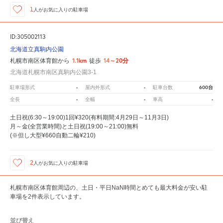
1
人が
お気に入りの駐車場
ID:305002113
北海道立真駒内公園
1.1km
14～20分
札幌市南区体育館から
徒歩
北海道札幌市南区真駒内公園3-1
-
-
600台
駐車場形式
屋内外形式
駐車台数
-
-
-
全長
全幅
車高
土日祝(6:30～19:00)1回¥320(有料期間:4月29日～11月3日)
月～金(全営業時間)と土日祝(19:00～21:00)無料
(※但し大型¥660自動二輪¥210)
2
人が
お気に入りの駐車場
札幌市南区体育館周辺の、土日・平日NaN時間とめても最大料金が安い駐
車場を2件表示しています。
並び替え