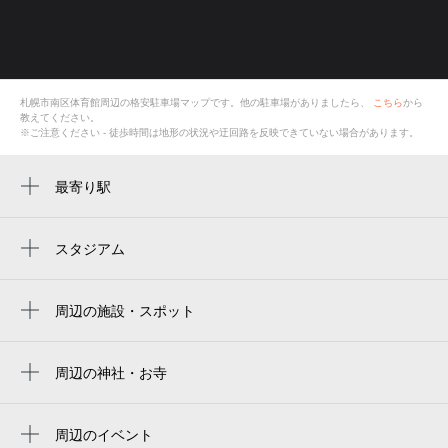
札幌市南区体育館
周辺の格安
駐車場
マップです。他の駐車場がありましたら、
こちら
から
教えてください。
※ご注意ください - 徒歩時間は地形の状況や迂回路を反映できていない場合があります。
最寄り駅
周辺に最寄り駅が見つかりませんでした。
スタジアム
周辺にスタジアムが見つかりませんでした。
周辺の施設・スポット
札幌市南区体育館
札幌市南区体育館
周辺の神社・お寺
周辺に神社・お寺が見つかりませんでした。
南区体育館
周辺のイベント
ヤマダデンキ テックランド札幌南川沿店