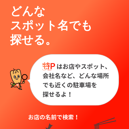
どんな
スポット名でも
探せる。