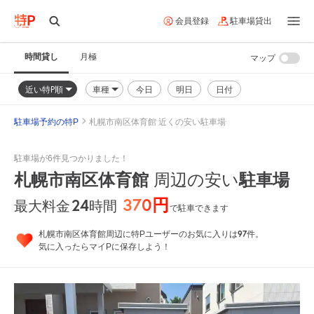
会員登録
駐車場貸出
時間貸し
月極
マップ
近い特P順
車種
今日
明日
日付
駐車場予約の特P
札幌市南区体育館 近くの安い駐車場
駐車場が6件見つかりました！
札幌市南区体育館
周辺の安い
駐車場
370円
24
時間
最大料金
で駐車できます
97
札幌市南区体育館周辺に特Pユーザーのお気に入りは
件。
気に入ったらマイPに保存しよう！