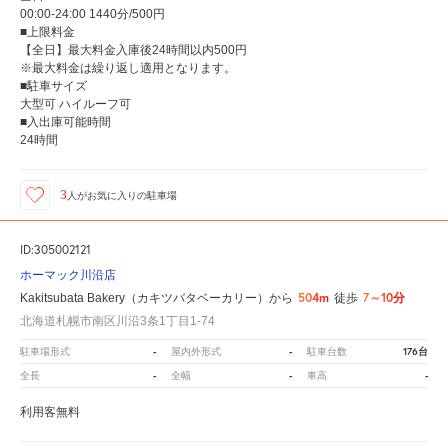
00:00-24:00 1440分/500円
■上限料金
【全日】最大料金入庫後24時間以内500円
※最大料金は繰り返し適用となります。
■駐車サイズ
大型可 ハイルーフ可
■入出庫可能時間
24時間
3
人が
お気に入りの駐車場
ID:305002121
ホーマック川沿店
504m
7～10分
Kakitsubata Bakery（カキツバタベーカリー）から
徒歩
北海道札幌市南区川沿3条1丁目1-74
-
-
176台
駐車場形式
屋内外形式
駐車台数
-
-
-
全長
全幅
車高
利用客無料