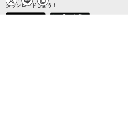
ダウンロードしよう！
ここから「インストール」して、便利な特Pアプリを
公式 X
GETしよう
公式 Facebook
特P
会員・利用規約
特定商取引法について
プライバシーポリシー