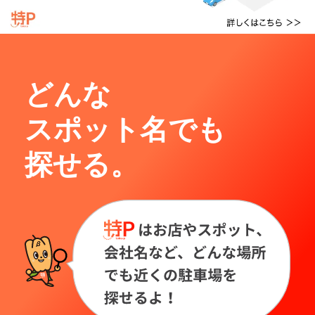
どんな
スポット名でも
探せる。