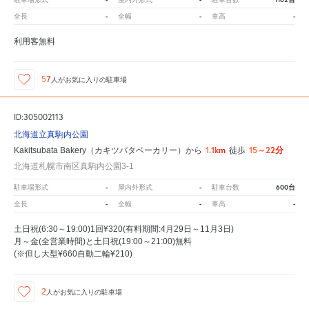
-
-
-
全長
全幅
車高
利用客無料
57
人が
お気に入りの駐車場
ID:305002113
北海道立真駒内公園
1.1km
15～22分
Kakitsubata Bakery（カキツバタベーカリー）から
徒歩
北海道札幌市南区真駒内公園3-1
-
-
600台
駐車場形式
屋内外形式
駐車台数
-
-
-
全長
全幅
車高
土日祝(6:30～19:00)1回¥320(有料期間:4月29日～11月3日)
月～金(全営業時間)と土日祝(19:00～21:00)無料
(※但し大型¥660自動二輪¥210)
2
人が
お気に入りの駐車場