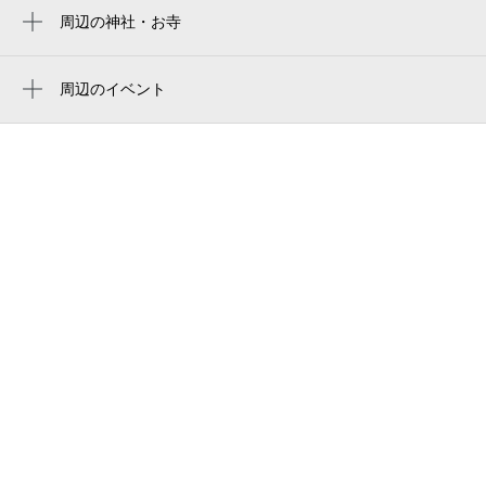
周辺の神社・お寺
札幌市南区体育館
周辺に神社・お寺が見つかりませんでした。
札幌市南区体育館
周辺のイベント
周辺にイベントが見つかりませんでした。
南区体育館
ヤマダデンキ テックランド札幌南川沿店
タフトマンション
川沿会館
札幌市立藻岩高等学校
市立札幌藻岩高等学校
社会医療法人医仁会 中村記念南病院
中村記念南病院
東海大学第四高等学校跡地