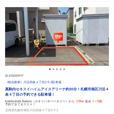
ID:310059917
《軽自動車》川沿四条４丁目2-5-2駐車場
真駒内セキスイハイムアイスアリーナ約30分！札幌市南区川沿４
条４丁目の予約できる駐車場！
209m
3～5分
Kakitsubata Bakery（カキツバタベーカリー）から
徒歩
予約できてオススメ！
北海道札幌市南区川沿四条４丁目2-5-2