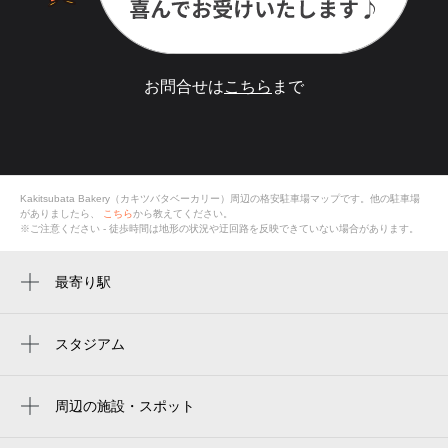
お問合せは
こちら
まで
Kakitsubata Bakery（カキツバタベーカリー）
周辺の格安
駐車場
マップです。他の駐車場
がありましたら、
こちら
から教えてください。
※ご注意ください - 徒歩時間は地形の状況や迂回路を反映できていない場合があります。
最寄り駅
周辺に最寄り駅が見つかりませんでした。
スタジアム
周辺にスタジアムが見つかりませんでした。
周辺の施設・スポット
Kakitsubata Bakery（カキツバタベーカリ
ー）