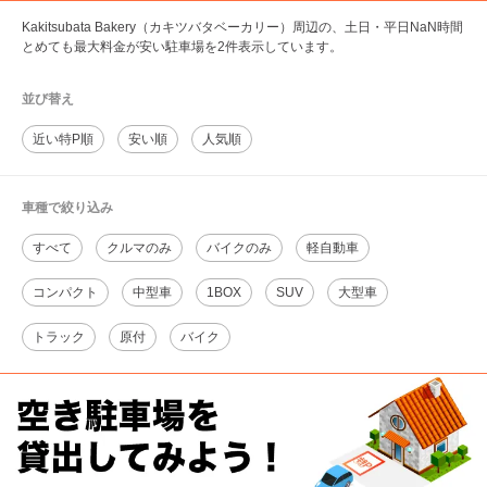
Kakitsubata Bakery（カキツバタベーカリー）周辺の、土日・平日NaN時間
とめても最大料金が安い駐車場を2件表示しています。
並び替え
近い特P順
安い順
人気順
車種で絞り込み
すべて
クルマのみ
バイクのみ
軽自動車
コンパクト
中型車
1BOX
SUV
大型車
トラック
原付
バイク