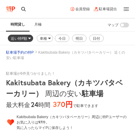
会員登録
駐車場貸出
時間貸し
月極
マップ
近い特P順
車種
今日
明日
日付
駐車場予約の特P
Kakitsubata Bakery（カキツバタベーカリー） 近くの
安い駐車場
駐車場が6件見つかりました！
Kakitsubata Bakery（カキツバタベ
ーカリー）
駐車場
周辺の安い
370円
24
時間
最大料金
で駐車できます
Kakitsubata Bakery（カキツバタベーカリー）周辺に特Pユーザーの
97
お気に入りは
件。
気に入ったらマイPに保存しよう！