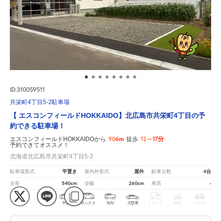
ID:310059511
共栄町4丁目5-2駐車場
【 エスコンフィールドHOKKAIDO】北広島市共栄町4丁目の予
約できる駐車場！
906m
12～17分
エスコンフィールドHOKKAIDOから
徒歩
予約できてオススメ！
北海道北広島市共栄町4丁目5-2
平置き
屋外
4台
駐車場形式
屋内外形式
駐車台数
540cm
260cm
-
全長
全幅
車高
軽
コ
中型
ボックス
SUV
大型車
トラック
原付
バイク