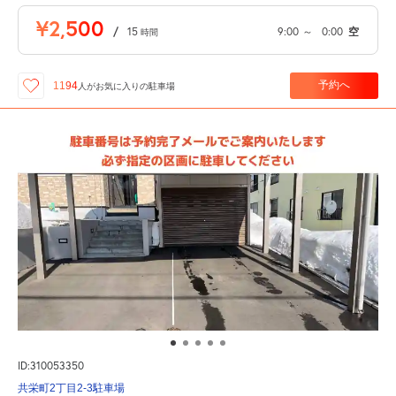
¥2,500
/
15
9:00
～
0:00
空
時間
予約へ
1194
人が
お気に入りの駐車場
ID:310053350
共栄町2丁目2-3駐車場