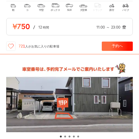
軽
コ
中型
ボックス
SUV
大型車
トラック
原付
バイク
¥750
/
12
11:00
～
23:00
空
時間
予約へ
721
人が
お気に入りの駐車場