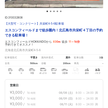
ID:310032808
【大型可・コンクリート】共栄町4-5-6駐車場
エスコンフィールドまで徒歩圏内！北広島市共栄町４丁目の予約
できる駐車場！
830m
11～16分
エスコンフィールドHOKKAIDOから
徒歩
予約できてオススメ！
北海道北広島市共栄町4-5-6
平置き
屋外
2台
駐車場形式
屋内外形式
駐車台数
500cm
200cm
-
全長
全幅
車高
軽
コ
中型
ボックス
SUV
大型車
トラック
原付
バイク
営業日
¥3,000
/
16
08/08
(土)
8:00
～
24:00
満
時間
¥3,000
/
16
08/09
(日)
8:00
～
24:00
満
時間
¥3,000
/
16
08/11
(火)
8:00
～
24:00
満
時間