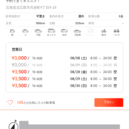
予約できてオススメ！
北海道北広島市共栄町4丁目4-18
平置き
屋外
3台
駐車場形式
屋内外形式
駐車台数
500cm
220cm
-
全長
全幅
車高
軽
コ
中型
ボックス
SUV
大型車
トラック
原付
バイク
営業日
¥3,000
/
16
08/08
(土)
8:00
～
24:00
空
時間
¥3,000
/
16
08/09
(日)
8:00
～
24:00
満
時間
¥3,500
/
16
08/28
(金)
8:00
～
24:00
空
時間
¥3,500
/
16
08/29
(土)
8:00
～
24:00
空
時間
¥3,500
/
16
08/30
(日)
8:00
～
24:00
空
時間
予約へ
665
人が
お気に入りの駐車場