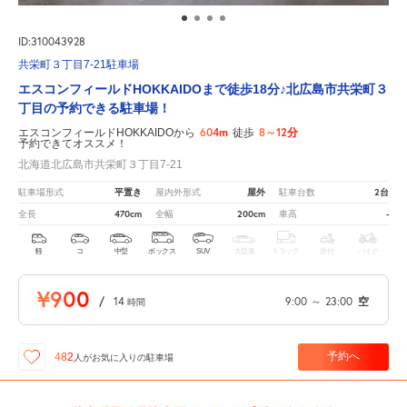
ID:310043928
共栄町３丁目7-21駐車場
エスコンフィールドHOKKAIDOまで徒歩18分♪北広島市共栄町３
丁目の予約できる駐車場！
604m
8～12分
エスコンフィールドHOKKAIDOから
徒歩
予約できてオススメ！
北海道北広島市共栄町３丁目7-21
平置き
屋外
2台
駐車場形式
屋内外形式
駐車台数
470cm
200cm
-
全長
全幅
車高
軽
コ
中型
ボックス
SUV
大型車
トラック
原付
バイク
¥900
/
14
9:00
～
23:00
空
時間
予約へ
482
人が
お気に入りの駐車場