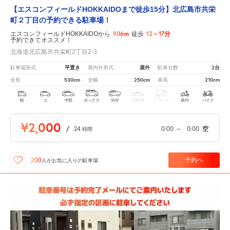
【エスコンフィールドHOKKAIDOまで徒歩15分】北広島市共栄
町２丁目の予約できる駐車場！
906m
12～17分
エスコンフィールドHOKKAIDOから
徒歩
予約できてオススメ！
北海道北広島市共栄町2丁目2-3
平置き
屋外
2台
駐車場形式
屋内外形式
駐車台数
530cm
250cm
210cm
全長
全幅
車高
軽
コ
中型
ボックス
SUV
大型車
トラック
原付
バイク
¥2,000
/
24
0:00
～
0:00
空
時間
予約へ
200
人が
お気に入りの駐車場