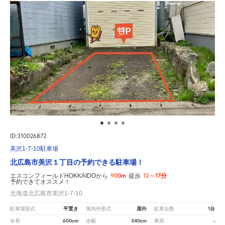
ID:310026872
美沢1-7-10駐車場
北広島市美沢１丁目の予約できる駐車場！
900m
12～17分
エスコンフィールドHOKKAIDOから
徒歩
予約できてオススメ！
北海道北広島市美沢1-7-10
平置き
屋外
1台
駐車場形式
屋内外形式
駐車台数
600cm
340cm
-
全長
全幅
車高