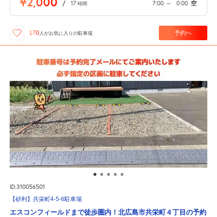
¥2,000
/
17
7:00
～
0:00
空
時間
予約へ
170
人が
お気に入りの駐車場
ID:310056501
【砂利】共栄町4-5-6駐車場
エスコンフィールドまで徒歩圏内！北広島市共栄町４丁目の予約