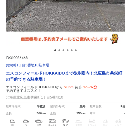
ID:310036468
共栄町1丁目5番地10駐車場
エスコンフィールドHOKKAIDOまで徒歩圏内！北広島市共栄町
の予約できる駐車場！
905m
12～17分
エスコンフィールドHOKKAIDOから
徒歩
予約できてオススメ！
北海道北広島市共栄町1丁目5番地10
平置き
屋外
9台
駐車場形式
屋内外形式
駐車台数
500cm
250cm
-
全長
全幅
車高
軽
コ
中型
ボックス
SUV
大型車
トラック
原付
バイク