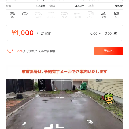
430cm
300cm
205cm
全長
全幅
車高
軽
コ
中型
ボックス
SUV
大型車
トラック
原付
バイク
¥1,000
/
24
0:00
～
0:00
空
時間
予約へ
830
人が
お気に入りの駐車場