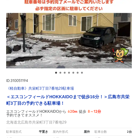
ID:310051194
《軽自動車》共栄町3丁目7番地29駐車場
＜エスコンフィールドHOKKAIDOまで徒歩16分！＞広島市共栄
町3丁目の予約できる駐車場！
620m
8～12分
エスコンフィールドHOKKAIDOから
徒歩
予約できてオススメ！
北海道北広島市共栄町3丁目7番地29
平置き
屋外
2台
駐車場形式
屋内外形式
駐車台数