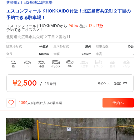
共栄町2丁目2番地11駐車場
エスコンフィールドHOKKAIDO付近！北広島市共栄町２丁目の
予約できる駐車場！
901m
12～17分
エスコンフィールドHOKKAIDOから
徒歩
予約できてオススメ！
北海道北広島市共栄町２丁目２番地11
平置き
屋外
10台
駐車場形式
屋内外形式
駐車台数
500cm
250cm
-
全長
全幅
車高
軽
コ
中型
ボックス
SUV
大型車
トラック
原付
バイク
¥2,500
/
15
9:00
～
0:00
空
時間
予約へ
1399
人が
お気に入りの駐車場