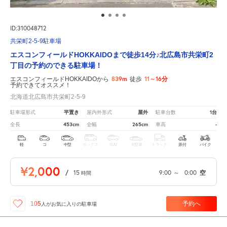
ID:310048712
共栄町2-5-9駐車場
エスコンフィールドHOKKAIDOまで徒歩14分♪北広島市共栄町2
丁目の予約のできる駐車場！
839m
11～16分
エスコンフィールドHOKKAIDOから
徒歩
予約できてオススメ！
北海道北広島市共栄町2-5-9
平置き
屋外
1台
駐車場形式
屋内外形式
駐車台数
453cm
265cm
-
全長
全幅
車高
軽
コ
中型
ボックス
SUV
大型車
トラック
原付
バイク
¥2,000
/
15
9:00
～
0:00
空
時間
予約へ
105
人が
お気に入りの駐車場