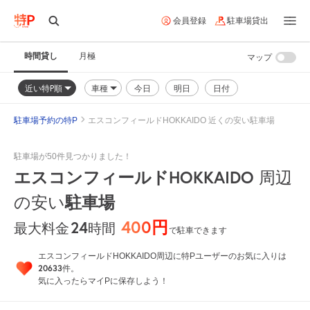
会員登録
駐車場貸出
時間貸し
月極
マップ
近い特P順
車種
今日
明日
日付
駐車場予約の特P
エスコンフィールドHOKKAIDO 近くの安い駐車場
駐車場が50件見つかりました！
エスコンフィールドHOKKAIDO
周辺
の安い
駐車場
400円
24
時間
最大料金
で駐車できます
エスコンフィールドHOKKAIDO周辺に特Pユーザーのお気に入りは
20633
件。
気に入ったらマイPに保存しよう！