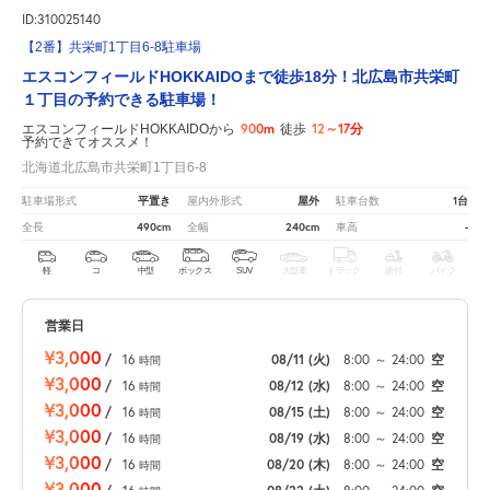
ID:310025140
【2番】共栄町1丁目6-8駐車場
エスコンフィールドHOKKAIDOまで徒歩18分！北広島市共栄町
１丁目の予約できる駐車場！
900m
12～17分
エスコンフィールドHOKKAIDOから
徒歩
予約できてオススメ！
北海道北広島市共栄町1丁目6-8
平置き
屋外
1台
駐車場形式
屋内外形式
駐車台数
490cm
240cm
-
全長
全幅
車高
軽
コ
中型
ボックス
SUV
大型車
トラック
原付
バイク
営業日
¥3,000
/
16
08/11
(火)
8:00
～
24:00
空
時間
¥3,000
/
16
08/12
(水)
8:00
～
24:00
空
時間
¥3,000
/
16
08/15
(土)
8:00
～
24:00
空
時間
¥3,000
/
16
08/19
(水)
8:00
～
24:00
空
時間
¥3,000
/
16
08/20
(木)
8:00
～
24:00
空
時間
¥3,000