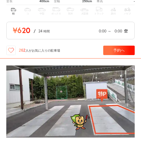
400cm
250cm
-
全長
全幅
車高
軽
コ
中型
ボックス
SUV
大型車
トラック
原付
バイク
¥620
/
24
0:00
～
0:00
空
時間
予約へ
262
人が
お気に入りの駐車場