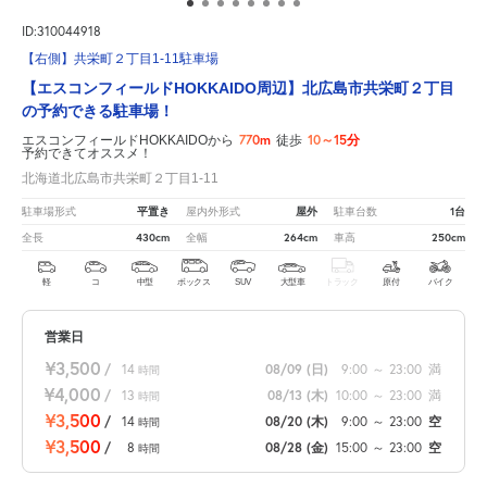
ID:310044918
【右側】共栄町２丁目1-11駐車場
【エスコンフィールドHOKKAIDO周辺】北広島市共栄町２丁目
の予約できる駐車場！
770m
10～15分
エスコンフィールドHOKKAIDOから
徒歩
予約できてオススメ！
北海道北広島市共栄町２丁目1-11
平置き
屋外
1台
駐車場形式
屋内外形式
駐車台数
430cm
264cm
250cm
全長
全幅
車高
軽
コ
中型
ボックス
SUV
大型車
トラック
原付
バイク
営業日
¥3,500
/
14
08/09
(日)
9:00
～
23:00
満
時間
¥4,000
/
13
08/13
(木)
10:00
～
23:00
満
時間
¥3,500
/
14
08/20
(木)
9:00
～
23:00
空
時間
¥3,500
/
8
08/28
(金)
15:00
～
23:00
空
時間