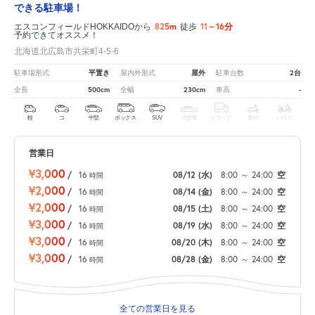
できる駐車場！
825m
11～16分
エスコンフィールドHOKKAIDOから
徒歩
予約できてオススメ！
北海道北広島市共栄町4-5-6
平置き
屋外
2台
駐車場形式
屋内外形式
駐車台数
500cm
230cm
-
全長
全幅
車高
軽
コ
中型
ボックス
SUV
大型車
トラック
原付
バイク
営業日
¥3,000
/
16
08/12
(水)
8:00
～
24:00
空
時間
¥2,000
/
16
08/14
(金)
8:00
～
24:00
空
時間
¥2,000
/
16
08/15
(土)
8:00
～
24:00
空
時間
¥3,000
/
16
08/19
(水)
8:00
～
24:00
空
時間
¥3,000
/
16
08/20
(木)
8:00
～
24:00
空
時間
¥3,000
/
16
08/28
(金)
8:00
～
24:00
空
時間
全ての営業日を見る