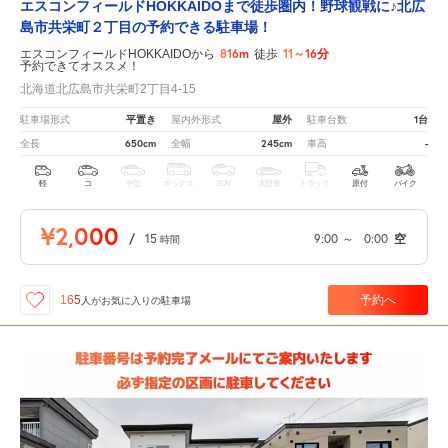
エスコンフィールドHOKKAIDOまで徒歩圏内！野球観戦に♪北広
島市共栄町２丁目の予約できる駐車場！
816m
11～16分
エスコンフィールドHOKKAIDOから
徒歩
予約できてオススメ！
北海道北広島市共栄町2丁目4-15
平置き
屋外
1台
駐車場形式
屋内外形式
駐車台数
650cm
245cm
-
全長
全幅
車高
軽
コ
中型
ボックス
SUV
大型車
トラック
原付
バイク
¥2,000
/
15
9:00
～
0:00
空
時間
予約へ
165
人が
お気に入りの駐車場