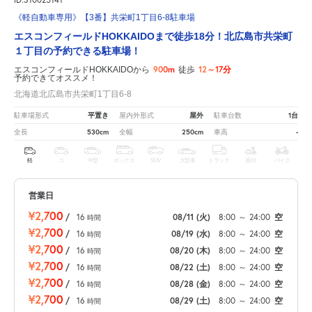
《軽自動車専用》【3番】共栄町1丁目6-8駐車場
エスコンフィールドHOKKAIDOまで徒歩18分！北広島市共栄町
１丁目の予約できる駐車場！
900m
12～17分
エスコンフィールドHOKKAIDOから
徒歩
予約できてオススメ！
北海道北広島市共栄町1丁目6-8
平置き
屋外
1台
駐車場形式
屋内外形式
駐車台数
530cm
250cm
-
全長
全幅
車高
軽
コ
中型
ボックス
SUV
大型車
トラック
原付
バイク
営業日
¥2,700
/
16
08/11
(火)
8:00
～
24:00
空
時間
¥2,700
/
16
08/19
(水)
8:00
～
24:00
空
時間
¥2,700
/
16
08/20
(木)
8:00
～
24:00
空
時間
¥2,700
/
16
08/22
(土)
8:00
～
24:00
空
時間
¥2,700
/
16
08/28
(金)
8:00
～
24:00
空
時間
¥2,700
/
16
08/29
(土)
8:00
～
24:00
空
時間