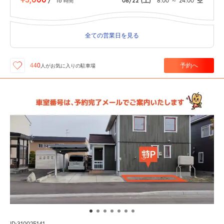
/
16
08/22
(土)
8:00
～
24:00
空
時間
全ての営業日を見る
予約へ
440
人が
お気に入りの駐車場
ID:310025141