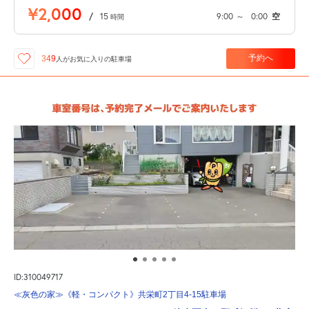
¥2,000
/
15
9:00
～
0:00
空
時間
予約へ
349
人が
お気に入りの駐車場
ID:310049717
≪灰色の家≫《軽・コンパクト》共栄町2丁目4-15駐車場