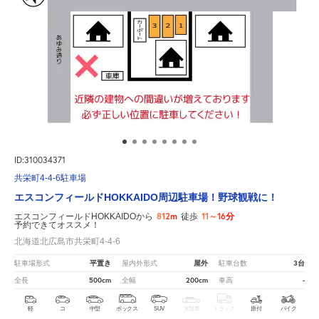
ID:310034371
共栄町4-4-6駐車場
エスコンフィールドHOKKAIDO周辺駐車場！野球観戦に！
812m
11～16分
エスコンフィールドHOKKAIDOから
徒歩
予約できてオススメ！
北海道北広島市共栄町4-4-6
平置き
屋外
3台
駐車場形式
屋内外形式
駐車台数
500cm
200cm
-
全長
全幅
車高
軽
コ
中型
ボックス
SUV
大型車
トラック
原付
バイク