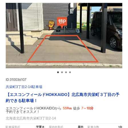
ID:310036107
共栄町3丁目2-14駐車場
【エスコンフィールドHOKKAIDO】北広島市共栄町３丁目の予
約できる駐車場！
559m
7～10分
エスコンフィールドHOKKAIDOから
徒歩
予約できてオススメ！
北海道北広島市共栄町3丁目2-14
平置き
屋外
1台
駐車場形式
屋内外形式
駐車台数