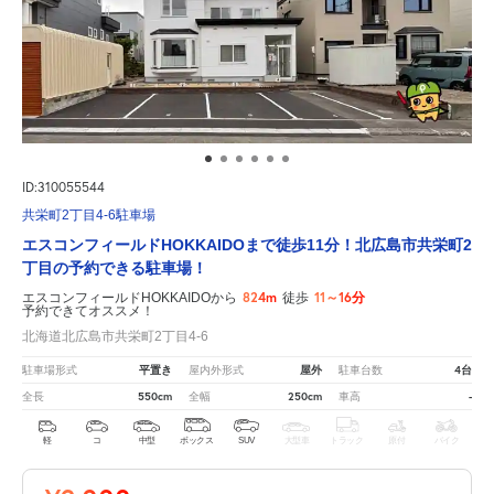
ID:310055544
共栄町2丁目4-6駐車場
エスコンフィールドHOKKAIDOまで徒歩11分！北広島市共栄町2
丁目の予約できる駐車場！
824m
11～16分
エスコンフィールドHOKKAIDOから
徒歩
予約できてオススメ！
北海道北広島市共栄町2丁目4-6
平置き
屋外
4台
駐車場形式
屋内外形式
駐車台数
550cm
250cm
-
全長
全幅
車高
軽
コ
中型
ボックス
SUV
大型車
トラック
原付
バイク