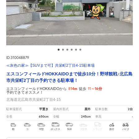
ID:310048879
≪灰色の家≫【SUVまで可】共栄町2丁目4-15駐車場
エスコンフィールドHOKKAIDOまで徒歩10分！野球観戦♪北広島
市共栄町2丁目の予約できる駐車場！
814m
11～16分
エスコンフィールドHOKKAIDOから
徒歩
予約できてオススメ！
北海道北広島市共栄町2丁目4-15
平置き
屋外
2台
駐車場形式
屋内外形式
駐車台数
650cm
245cm
-
全長
全幅
車高
軽
コ
中型
ボックス
SUV
大型車
トラック
原付
バイク