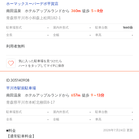
ホーマックスーパーデポ平賀店
360m
5～8分
南田温泉 ホテルアップルランドから
徒歩
青森県平川市小和森上松岡182-1
-
-
1660台
駐車場形式
屋内外形式
駐車台数
-
-
-
全長
全幅
車高
利用者無料
気に入った駐車場を見つけたら
ハートをタップしてマイPに保存
ID:305140908
平川市駅前駐車場
657m
9～13分
南田温泉 ホテルアップルランドから
徒歩
青森県平川市本町北柳田8-17
-
-
-
駐車場形式
屋内外形式
駐車台数
-
-
-
全長
全幅
車高
■料金
2026年7月24日
更新
【通常駐車料金】