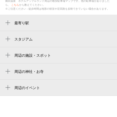
南田温泉 ホテルアップルランド
周辺の格安
駐車場
マップです。他の駐車場がありました
ら、
こちら
から教えてください。
※ご注意ください - 徒歩時間は地形の状況や迂回路を反映できていない場合があります。
最寄り駅
平賀駅
スタジアム
周辺にスタジアムが見つかりませんでした。
周辺の施設・スポット
志賀坊ふれあい館
竹村美容院（平川市）
周辺の神社・お寺
周辺に神社・お寺が見つかりませんでした。
平賀総合運動施設（屋内温水プール）
周辺のイベント
ねぷた展示館
ひらかわ音頭祭BOMB！BOMB！
平賀総合運動施設
平川ねぷたまつり2026
平賀図書館
平川あどの祭り