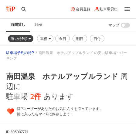
会員登録
駐車場貸出
時間貸し
月極
マップ
近い特P順
車種
今日
明日
日付
駐車場予約の特P
南田温泉 ホテルアップルランド の安い駐車場・パー
キング
南田温泉 ホテルアップルランド
周
辺に
2
件
駐車場
あります
特Pユーザーがあなたのお気に入りを待っています。
気に入ったらマイPに保存しよう！
ID:305007771