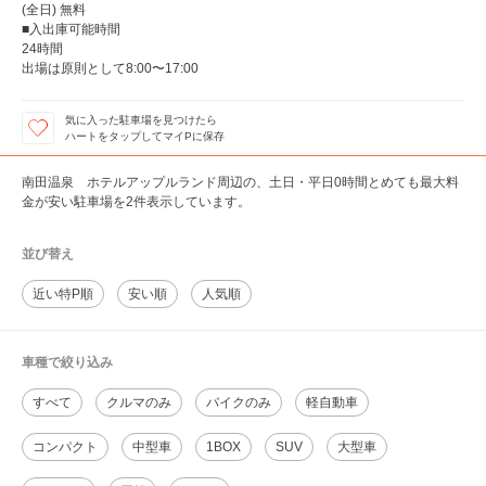
(全日) 無料
■入出庫可能時間
24時間
出場は原則として8:00〜17:00
気に入った駐車場を見つけたら
ハートをタップしてマイPに保存
南田温泉 ホテルアップルランド周辺の、土日・平日0時間とめても最大料
金が安い駐車場を2件表示しています。
並び替え
近い特P順
安い順
人気順
車種で絞り込み
すべて
クルマのみ
バイクのみ
軽自動車
コンパクト
中型車
1BOX
SUV
大型車