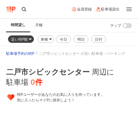
会員登録
駐車場貸出
時間貸し
月極
マップ
近い特P順
車種
今日
明日
日付
駐車場予約の特P
二戸市シビックセンター の安い駐車場・パーキング
二戸市シビックセンター
周辺に
0
件
駐車場
特Pユーザーがあなたのお気に入りを待っています。
気に入ったらマイPに保存しよう！