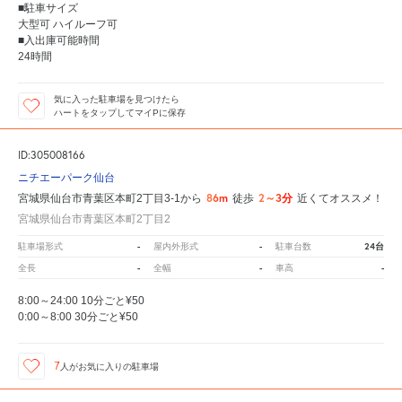
■駐車サイズ
大型可 ハイルーフ可
■入出庫可能時間
24時間
気に入った駐車場を見つけたら
ハートをタップしてマイPに保存
ID:305008166
ニチエーパーク仙台
86m
2～3分
宮城県仙台市青葉区本町2丁目3-1から
徒歩
近くてオススメ！
宮城県仙台市青葉区本町2丁目2
-
-
24台
駐車場形式
屋内外形式
駐車台数
-
-
-
全長
全幅
車高
8:00～24:00 10分ごと¥50
0:00～8:00 30分ごと¥50
7
人が
お気に入りの駐車場