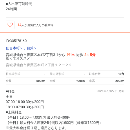
■入出庫可能時間
24時間
14
人が
お気に入りの駐車場
ID:305178160
仙台本町２丁目第２
191m
3～5分
宮城県仙台市青葉区本町2丁目3-1から
徒歩
近くてオススメ！
宮城県仙台市青葉区本町２丁目１２ー２２
-
-
13台
駐車場形式
屋内外形式
駐車台数
500cm
190cm
200cm
全長
全幅
車高
■料金
2026年7月27日
更新
全日
07:00-18:00 30分/200円
18:00-07:00 30分/200円
■上限料金
【全日】18:00～7:00以内 最大料金400円
【全日】最大料金入庫後24時間以内1600円（軽車室1300円）
※最大料金は繰り返し適用となります。