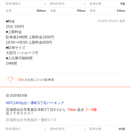
-
-
5台
駐車場形式
屋内外形式
駐車台数
500cm
190cm
210cm
全長
全幅
車高
■料金
2026年7月24日
更新
25分 200円
■上限料金
駐車後24時間 上限料金1600円
18:00〜09:00 上限料金600円
■駐車サイズ
大型可 ハイルーフ可
■入出庫可能時間
24時間
16
人が
お気に入りの駐車場
ID:305185108
NPC24H仙台一番町3丁目パーキング
156m
2～3分
宮城県仙台市青葉区本町2丁目3-1から
徒歩
近くてオススメ！
宮城県仙台市青葉区一番町3-7-9
-
-
60台
駐車場形式
屋内外形式
駐車台数