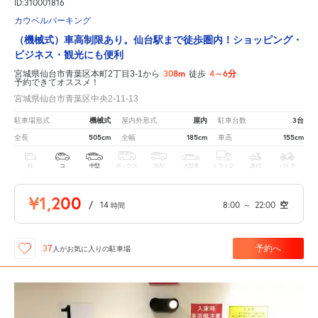
ID:310001816
カウベルパーキング
（機械式）車高制限あり。仙台駅まで徒歩圏内！ショッピング・
ビジネス・観光にも便利
308m
4～6分
宮城県仙台市青葉区本町2丁目3-1から
徒歩
予約できてオススメ！
宮城県仙台市青葉区中央2-11-13
機械式
屋内
3台
駐車場形式
屋内外形式
駐車台数
505cm
185cm
155cm
全長
全幅
車高
軽
コ
中型
ボックス
SUV
大型車
トラック
原付
バイク
¥1,200
/
14
8:00
～
22:00
空
時間
予約へ
37
人が
お気に入りの駐車場