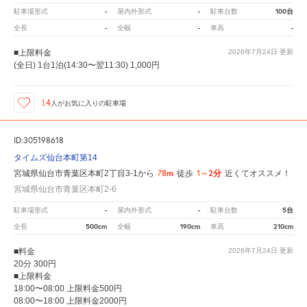
-
-
100台
駐車場形式
屋内外形式
駐車台数
-
-
-
全長
全幅
車高
■上限料金
2026年7月24日
更新
(全日) 1台1泊(14:30〜翌11:30) 1,000円
14
人が
お気に入りの駐車場
ID:305198618
タイムズ仙台本町第14
78m
1～2分
宮城県仙台市青葉区本町2丁目3-1から
徒歩
近くてオススメ！
宮城県仙台市青葉区本町2-6
-
-
5台
駐車場形式
屋内外形式
駐車台数
500cm
190cm
210cm
全長
全幅
車高
■料金
2026年7月24日
更新
20分 300円
■上限料金
18:00〜08:00 上限料金500円
08:00〜18:00 上限料金2000円