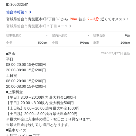
ID:305032681
仙台本町第１０
90m
2～3分
宮城県仙台市青葉区本町2丁目3-1から
徒歩
近くてオススメ！
宮城県仙台市青葉区本町２丁目４ー１３
-
-
9台
駐車場形式
屋内外形式
駐車台数
500cm
190cm
200cm
全長
全幅
車高
■料金
2026年7月27日
更新
平日
08:00-20:00 15分/200円
20:00-08:00 15分/200円
土日祝
08:00-20:00 15分/200円
20:00-08:00 15分/200円
■上限料金
【平日】8:00～20:00以内 最大料金1900円
【平日】20:00～8:00以内 最大料金500円
【土日祝】8:00～20:00以内 最大料金1600円
【土日祝】20:00～8:00以内 最大料金500円
※最大料金は入庫時の曜日・祝日により異なります。
※最大料金は繰り返し適用となります。
■駐車サイズ
大型可 ハイルーフ可