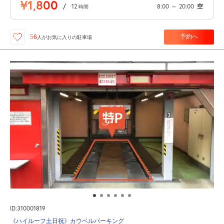
¥1,800
/
12
8:00
～
20:00
空
時間
予約へ
56
人が
お気に入りの駐車場
ID:310001819
《ハイルーフ土日祝》カウベルパーキング