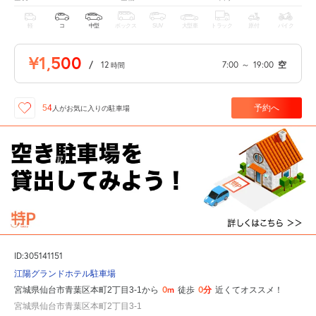
軽
コ
中型
ボックス
SUV
大型車
トラック
原付
バイク
¥1,500
/
12
7:00
～
19:00
空
時間
予約へ
54
人が
お気に入りの駐車場
ID:305141151
江陽グランドホテル駐車場
0m
0分
宮城県仙台市青葉区本町2丁目3-1から
徒歩
近くてオススメ！
宮城県仙台市青葉区本町2丁目3-1