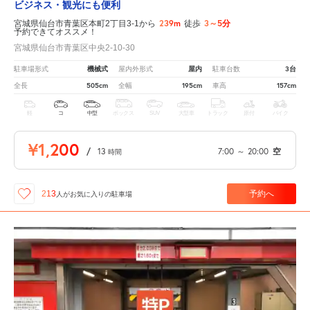
ビジネス・観光にも便利
239m
3～5分
宮城県仙台市青葉区本町2丁目3-1から
徒歩
予約できてオススメ！
宮城県仙台市青葉区中央2-10-30
機械式
屋内
3台
駐車場形式
屋内外形式
駐車台数
505cm
195cm
157cm
全長
全幅
車高
軽
コ
中型
ボックス
SUV
大型車
トラック
原付
バイク
¥1,200
/
13
7:00
～
20:00
空
時間
予約へ
213
人が
お気に入りの駐車場