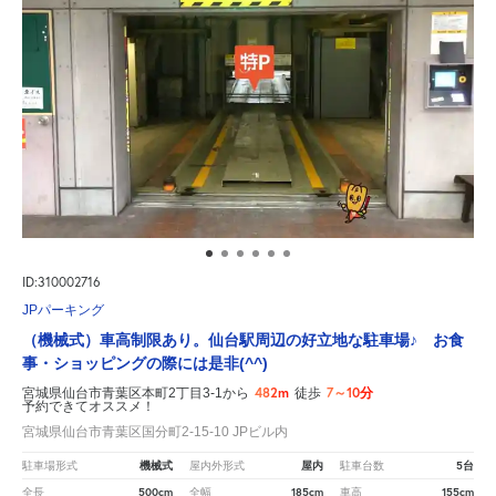
ID:310002716
JPパーキング
（機械式）車高制限あり。仙台駅周辺の好立地な駐車場♪ お食
事・ショッピングの際には是非(^^)
482m
7～10分
宮城県仙台市青葉区本町2丁目3-1から
徒歩
予約できてオススメ！
宮城県仙台市青葉区国分町2-15-10 JPビル内
機械式
屋内
5台
駐車場形式
屋内外形式
駐車台数
500cm
185cm
155cm
全長
全幅
車高