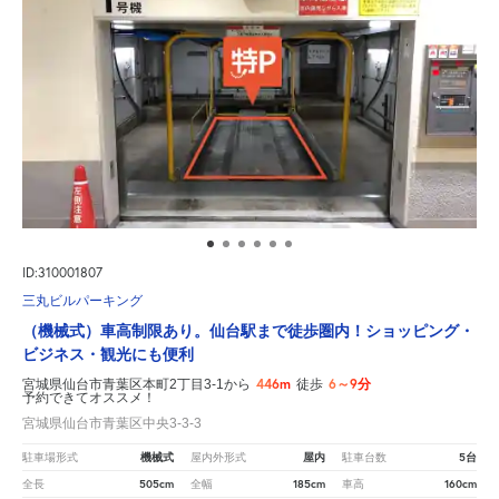
ID:310001807
三丸ビルパーキング
（機械式）車高制限あり。仙台駅まで徒歩圏内！ショッピング・
ビジネス・観光にも便利
446m
6～9分
宮城県仙台市青葉区本町2丁目3-1から
徒歩
予約できてオススメ！
宮城県仙台市青葉区中央3-3-3
機械式
屋内
5台
駐車場形式
屋内外形式
駐車台数
505cm
185cm
160cm
全長
全幅
車高