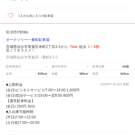
1
人が
お気に入りの駐車場
ID:305178586
オークツリー一番町駐車場
116m
2～3分
宮城県仙台市青葉区本町2丁目3-1から
徒歩
近くてオススメ！
宮城県仙台市青葉区一番町4-1-1
-
-
60台
駐車場形式
屋内外形式
駐車台数
505cm
185cm
160cm
全長
全幅
車高
■上限料金
2026年7月24日
更新
(全日)ビジネスサービス/7:00〜19:00 1,000円
(全日)宿泊サービス/19:00〜翌8:00 900円
【通常駐車料金】
(全日) 200円 30分
■入出庫可能時間
(平日)7:00〜22:00
(土日祝)7:00〜20:00