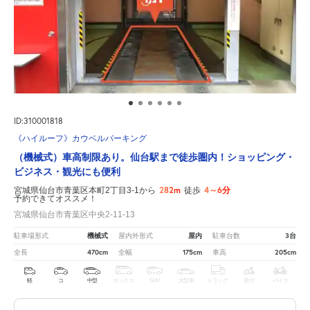
ID:310001818
《ハイルーフ》カウベルパーキング
（機械式）車高制限あり。仙台駅まで徒歩圏内！ショッピング・
ビジネス・観光にも便利
282m
4～6分
宮城県仙台市青葉区本町2丁目3-1から
徒歩
予約できてオススメ！
宮城県仙台市青葉区中央2-11-13
機械式
屋内
3台
駐車場形式
屋内外形式
駐車台数
470cm
175cm
205cm
全長
全幅
車高
軽
コ
中型
ボックス
SUV
大型車
トラック
原付
バイク