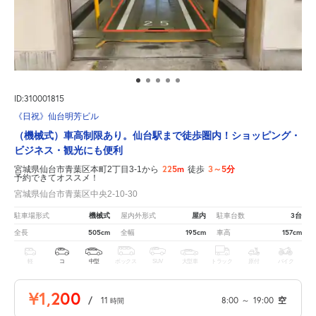
ID:310001815
《日祝》仙台明芳ビル
（機械式）車高制限あり。仙台駅まで徒歩圏内！ショッピング・
ビジネス・観光にも便利
225m
3～5分
宮城県仙台市青葉区本町2丁目3-1から
徒歩
予約できてオススメ！
宮城県仙台市青葉区中央2-10-30
機械式
屋内
3台
駐車場形式
屋内外形式
駐車台数
505cm
195cm
157cm
全長
全幅
車高
軽
コ
中型
ボックス
SUV
大型車
トラック
原付
バイク
¥1,200
/
11
8:00
～
19:00
空
時間