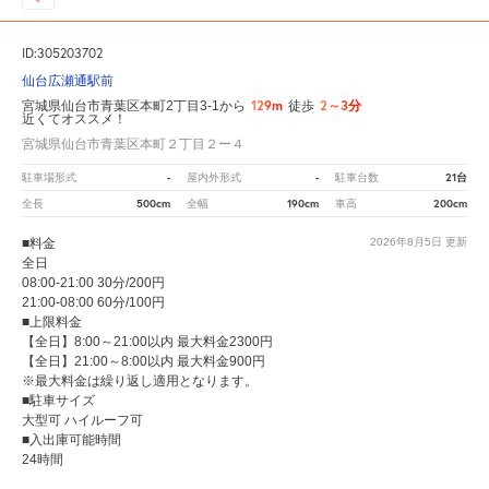
ID:305203702
仙台広瀬通駅前
129m
2～3分
宮城県仙台市青葉区本町2丁目3-1から
徒歩
近くてオススメ！
宮城県仙台市青葉区本町２丁目２ー４
-
-
21台
駐車場形式
屋内外形式
駐車台数
500cm
190cm
200cm
全長
全幅
車高
■料金
2026年8月5日
更新
全日
08:00-21:00 30分/200円
21:00-08:00 60分/100円
■上限料金
【全日】8:00～21:00以内 最大料金2300円
【全日】21:00～8:00以内 最大料金900円
※最大料金は繰り返し適用となります。
■駐車サイズ
大型可 ハイルーフ可
■入出庫可能時間
24時間