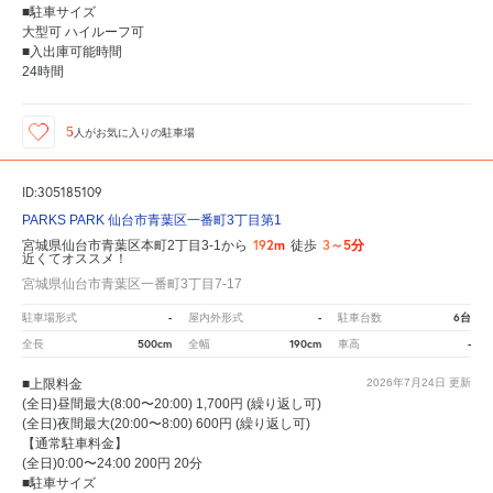
■駐車サイズ
大型可 ハイルーフ可
■入出庫可能時間
24時間
5
人が
お気に入りの駐車場
ID:305185109
PARKS PARK 仙台市青葉区一番町3丁目第1
192m
3～5分
宮城県仙台市青葉区本町2丁目3-1から
徒歩
近くてオススメ！
宮城県仙台市青葉区一番町3丁目7-17
-
-
6台
駐車場形式
屋内外形式
駐車台数
500cm
190cm
-
全長
全幅
車高
■上限料金
2026年7月24日
更新
(全日)昼間最大(8:00〜20:00) 1,700円 (繰り返し可)
(全日)夜間最大(20:00〜8:00) 600円 (繰り返し可)
【通常駐車料金】
(全日)0:00〜24:00 200円 20分
■駐車サイズ