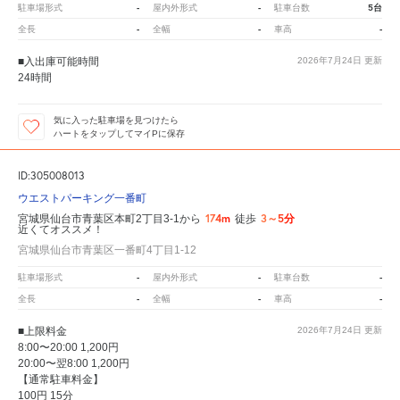
-
-
5台
駐車場形式
屋内外形式
駐車台数
-
-
-
全長
全幅
車高
■入出庫可能時間
2026年7月24日
更新
24時間
気に入った駐車場を見つけたら
ハートをタップしてマイPに保存
ID:305008013
ウエストパーキング一番町
174m
3～5分
宮城県仙台市青葉区本町2丁目3-1から
徒歩
近くてオススメ！
宮城県仙台市青葉区一番町4丁目1-12
-
-
-
駐車場形式
屋内外形式
駐車台数
-
-
-
全長
全幅
車高
■上限料金
2026年7月24日
更新
8:00〜20:00 1,200円
20:00〜翌8:00 1,200円
【通常駐車料金】
100円 15分