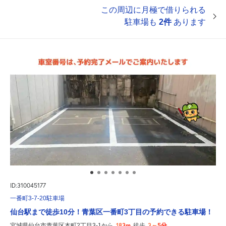
この周辺に月極で借りられる
駐車場も
2件
あります
ID:310045177
一番町3-7-20駐車場
仙台駅まで徒歩10分！青葉区一番町3丁目の予約できる駐車場！
183m
3～5分
宮城県仙台市青葉区本町2丁目3-1から
徒歩