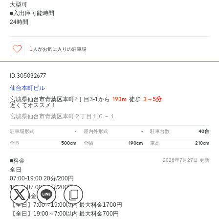
大型可
■入出庫可能時間
24時間
1
人が
お気に入りの駐車場
ID:305032677
仙台本町ビル
193m
3～5分
宮城県仙台市青葉区本町2丁目3-1から
徒歩
近くてオススメ！
宮城県仙台市青葉区本町２丁目１６－１
-
-
40台
駐車場形式
屋内外形式
駐車台数
500cm
190cm
210cm
全長
全幅
車高
■料金
2026年7月27日
更新
全日
07:00-19:00 20分/200円
19:00-07:00 20分/200円
■上限料金
【全日】7:00～19:00以内 最大料金1700円
【全日】19:00～7:00以内 最大料金700円