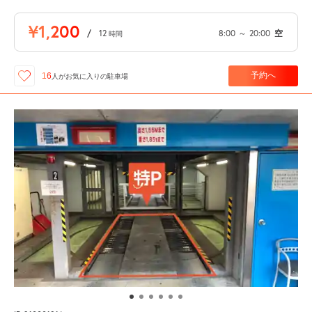
¥1,200
/
12
8:00
～
20:00
空
時間
予約へ
16
人が
お気に入りの駐車場