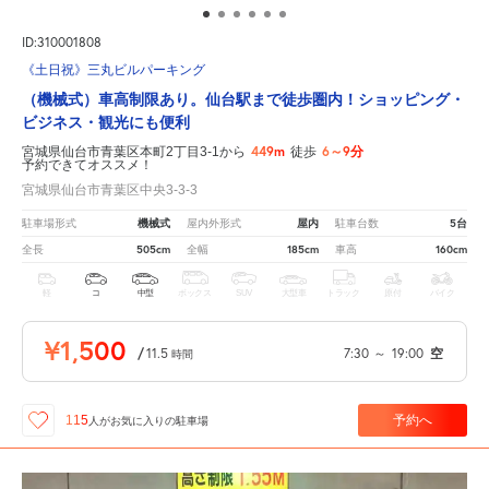
ID:310001808
《土日祝》三丸ビルパーキング
（機械式）車高制限あり。仙台駅まで徒歩圏内！ショッピング・
ビジネス・観光にも便利
449m
6～9分
宮城県仙台市青葉区本町2丁目3-1から
徒歩
予約できてオススメ！
宮城県仙台市青葉区中央3-3-3
機械式
屋内
5台
駐車場形式
屋内外形式
駐車台数
505cm
185cm
160cm
全長
全幅
車高
軽
コ
中型
ボックス
SUV
大型車
トラック
原付
バイク
¥1,500
/
11.5
7:30
～
19:00
空
時間
予約へ
115
人が
お気に入りの駐車場