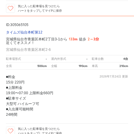
気に入った駐車場を見つけたら
ハートをタップしてマイPに保存
ID:305065105
タイムズ仙台本町第12
133m
2～3分
宮城県仙台市青葉区本町2丁目3-1から
徒歩
近くてオススメ！
宮城県仙台市青葉区本町2-6
-
-
4台
駐車場形式
屋内外形式
駐車台数
500cm
190cm
210cm
全長
全幅
車高
■料金
2026年7月24日
更新
15分 220円
■上限料金
19:00〜07:00 上限料金660円
■駐車サイズ
大型可 ハイルーフ可
■入出庫可能時間
24時間
気に入った駐車場を見つけたら
ハートをタップしてマイPに保存