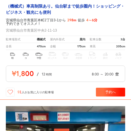
（機械式）車高制限あり。仙台駅まで徒歩圏内！ショッピング・
ビジネス・観光にも便利
298m
4～6分
宮城県仙台市青葉区本町2丁目3-1から
徒歩
予約できてオススメ！
宮城県仙台市青葉区中央2-11-13
機械式
屋内
3台
駐車場形式
屋内外形式
駐車台数
470cm
175cm
205cm
全長
全幅
車高
軽
コ
中型
ボックス
SUV
大型車
トラック
原付
バイク
¥1,800
/
12
8:00
～
20:00
空
時間
予約へ
91
人が
お気に入りの駐車場