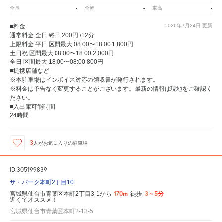
-
-
-
全長
全幅
車高
■料金
2026年7月24日
更新
通常料金:全日 終日 200円 /12分
上限料金:平日 区間最大 08:00〜18:00 1,800円
土日祝 区間最大 08:00〜18:00 2,000円
全日 区間最大 18:00〜08:00 800円
■提携店舗など
※本駐車場はインボイス対応の領収書が発行されます。
※料金は予告なく変更することがございます。最新の情報は現地をご確認く
ださい。
■入出庫可能時間
24時間
3
人が
お気に入りの駐車場
ID:305199839
ザ・パーク本町2丁目10
170m
3～5分
宮城県仙台市青葉区本町2丁目3-1から
徒歩
近くてオススメ！
宮城県仙台市青葉区本町2-13-5