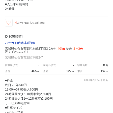
■入出庫可能時間
24時間
4
人が
お気に入りの駐車場
ID:305185171
パラカ 仙台市本町第8
101m
2～3分
宮城県仙台市青葉区本町2丁目3-1から
徒歩
近くてオススメ！
宮城県仙台市青葉区本町2-7
-
-
12台
駐車場形式
屋内外形式
駐車台数
480cm
190cm
210cm
全長
全幅
車高
■料金
2026年7月24日
更新
終日 20分330円
19:00〜07:00最大700円
24時間最大(1〜10番車室)2,500円
24時間最大(11〜12番車室)2,100円
サービス券利用:可
■駐車サイズ
ハイルーフ可