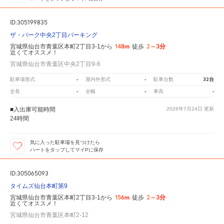
ID:305199835
ザ・パーク中央2丁目パーキング
148m
2～3分
宮城県仙台市青葉区本町2丁目3-1から
徒歩
近くてオススメ！
宮城県仙台市青葉区中央2丁目9-6
-
-
32台
駐車場形式
屋内外形式
駐車台数
-
-
-
全長
全幅
車高
■入出庫可能時間
2026年7月24日
更新
24時間
気に入った駐車場を見つけたら
ハートをタップしてマイPに保存
ID:305065093
タイムズ仙台本町第9
156m
2～3分
宮城県仙台市青葉区本町2丁目3-1から
徒歩
近くてオススメ！
宮城県仙台市青葉区本町2-12