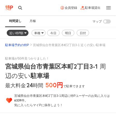
会員登録
駐車場貸出
時間貸し
月極
マップ
近い特P順
車種
今日
明日
日付
駐車場予約の特P
宮城県仙台市青葉区本町2丁目3-1 近くの安い駐車場
駐車場が50件見つかりました！
宮城県仙台市青葉区本町2丁目3-1
周
辺の安い
駐車場
500円
24
時間
最大料金
で駐車できます
宮城県仙台市青葉区本町2丁目3-1周辺に特Pユーザーのお気に入りは
6339
件。
気に入ったらマイPに保存しよう！