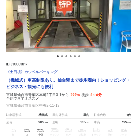
ID:310001817
《土日祝》カウベルパーキング
（機械式）車高制限あり。仙台駅まで徒歩圏内！ショッピング・
ビジネス・観光にも便利
299m
4～6分
宮城県仙台市青葉区本町2丁目3-1から
徒歩
予約できてオススメ！
宮城県仙台市青葉区中央2-11-13
機械式
屋内
1台
駐車場形式
屋内外形式
駐車台数
505cm
185cm
155cm
全長
全幅
車高
軽
コ
中型
ボックス
SUV
大型車
トラック
原付
バイク