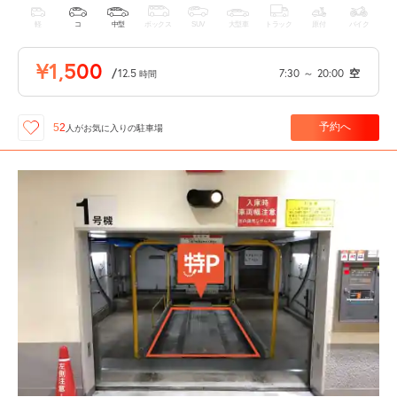
軽
コ
中型
ボックス
SUV
大型車
トラック
原付
バイク
¥1,500
/
12.5
7:30
～
20:00
空
時間
予約へ
52
人が
お気に入りの駐車場