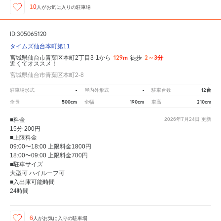
10
人が
お気に入りの駐車場
ID:305065120
タイムズ仙台本町第11
129m
2～3分
宮城県仙台市青葉区本町2丁目3-1から
徒歩
近くてオススメ！
宮城県仙台市青葉区本町2-8
-
-
12台
駐車場形式
屋内外形式
駐車台数
500cm
190cm
210cm
全長
全幅
車高
■料金
2026年7月24日
更新
15分 200円
■上限料金
09:00〜18:00 上限料金1800円
18:00〜09:00 上限料金700円
■駐車サイズ
大型可 ハイルーフ可
■入出庫可能時間
24時間
6
人が
お気に入りの駐車場