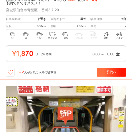
予約できてオススメ！
宮城県仙台市青葉区一番町3-7-20
平置き
屋外
2台
駐車場形式
屋内外形式
駐車台数
500cm
230cm
-
全長
全幅
車高
軽
コ
中型
ボックス
SUV
大型車
トラック
原付
バイク
¥1,870
/
24
0:00
～
0:00
空
時間
予約へ
572
人が
お気に入りの駐車場