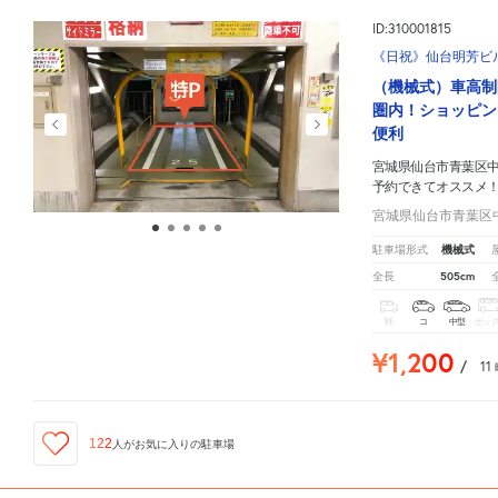
ID:310001815
《日祝》仙台明芳ビ
（機械式）車高制
圏内！ショッピン
便利
宮城県仙台市青葉区中
予約できてオススメ
宮城県仙台市青葉区中央
機械式
駐車場形式
505cm
全長
軽
コ
中型
ボッ
¥1,200
/
11
122
人が
お気に入りの駐車場