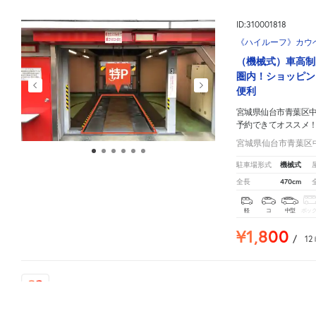
ID:310001818
《ハイルーフ》カウ
（機械式）車高制
圏内！ショッピン
便利
宮城県仙台市青葉区中
予約できてオススメ
宮城県仙台市青葉区中央
機械式
駐車場形式
470cm
全長
軽
コ
中型
ボッ
¥1,800
/
12
56
人が
お気に入りの駐車場
宮城県仙台市青葉区中央2-7
周辺の格安
駐車場
マップです。他の駐車場がありましたら、
こちら