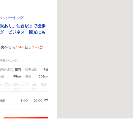
ベルパーキング
限あり。仙台駅まで徒歩
グ・ビジネス・観光にも
154m
2～3分
央2-7から
徒歩
！
2-11-13
屋内
3台
屋内外形式
駐車台数
175cm
205cm
全幅
車高
クス
SUV
大型車
トラック
原付
バイク
8:00
～
20:00
空
時間
予約へ
から教えてください。
※ご注意ください - 徒歩時間は地形の状況や迂回路を反映できていない場合