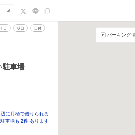
今日
明日
日付
パーキング
駐車場
い
。
周辺に月極で借りられる
駐車場も
2件
あります