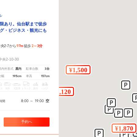
ル
限あり。仙台駅まで徒歩
グ・ビジネス・観光にも
97m
2～3分
央2-7から
徒歩
！
2-10-30
屋内
3台
屋内外形式
駐車台数
195cm
157cm
全幅
車高
クス
SUV
大型車
トラック
原付
バイク
8:00
～
19:00
空
時間
予約へ