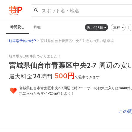
スポット名・地名
時間貸し
月極
近い特P順
車種
駐車場予約の特P
宮城県仙台市青葉区中央2-7 近くの安い駐車場
駐車場が100件見つかりました！
宮城県仙台市青葉区中央2-7
周辺の安
500円
24
時間
最大料金
で駐車できます
8440
宮城県仙台市青葉区中央2-7周辺に特Pユーザーのお気に入りは
件
気に入ったらマイPに保存しよう！
この