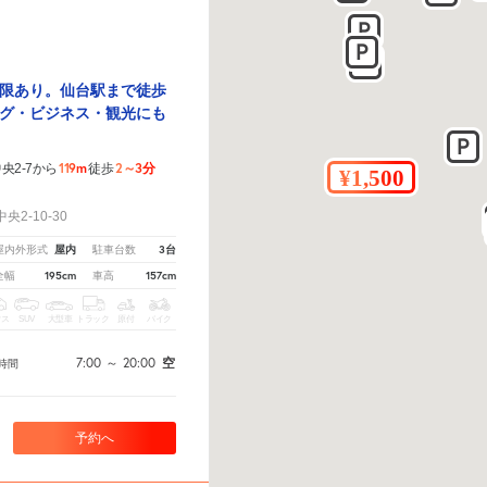
限あり。仙台駅まで徒歩
グ・ビジネス・観光にも
119m
2～3分
央2-7から
徒歩
！
2-10-30
屋内
3台
屋内外形式
駐車台数
195cm
157cm
全幅
車高
クス
SUV
大型車
トラック
原付
バイク
7:00
～
20:00
空
時間
予約へ