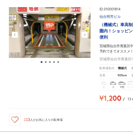
ID:310001814
仙台明芳ビル
（機械式）車高制
圏内！ショッピン
便利
宮城県仙台市青葉区中
予約できてオススメ
宮城県仙台市青葉区中央
機械式
駐車場形式
505cm
全長
軽
コ
中型
ボッ
¥1,200
/
13
213
人が
お気に入りの駐車場