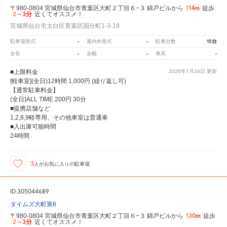
114m
〒980-0804 宮城県仙台市青葉区大町２丁目６−３ 錦戸ビルから
徒歩
2～3分
近くてオススメ！
宮城県仙台市太白区青葉区国分町1-3-18
-
-
15台
駐車場形式
屋内外形式
駐車台数
-
-
-
全長
全幅
車高
■上限料金
2026年7月24日
更新
[軽車室](全日)12時間 1,000円 (繰り返し可)
【通常駐車料金】
(全日)ALL TIME 200円 30分
■提携店舗など
1,2,8,9軽専用、その他車室は普通車
■入出庫可能時間
24時間
3
人が
お気に入りの駐車場
ID:305044689
タイムズ大町第6
130m
〒980-0804 宮城県仙台市青葉区大町２丁目６−３ 錦戸ビルから
徒歩
2～3分
近くてオススメ！