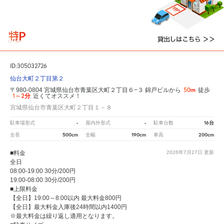
ID:305032726
仙台大町２丁目第２
50m
〒980-0804 宮城県仙台市青葉区大町２丁目６−３ 錦戸ビルから
徒歩
1～2分
近くてオススメ！
宮城県仙台市青葉区大町２丁目１－８
-
-
16台
駐車場形式
屋内外形式
駐車台数
500cm
190cm
200cm
全長
全幅
車高
■料金
2026年7月27日
更新
全日
08:00-19:00 30分/200円
19:00-08:00 30分/200円
■上限料金
【全日】19:00～8:00以内 最大料金800円
【全日】最大料金入庫後24時間以内1400円
※最大料金は繰り返し適用となります。