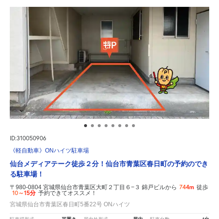
ID:310050906
《軽自動車》ONハイツ駐車場
仙台メディアテーク徒歩２分！仙台市青葉区春日町の予約のでき
る駐車場！
744m
〒980-0804 宮城県仙台市青葉区大町２丁目６−３ 錦戸ビルから
徒歩
10～15分
予約できてオススメ！
宮城県仙台市青葉区春日町5番22号 ONハイツ