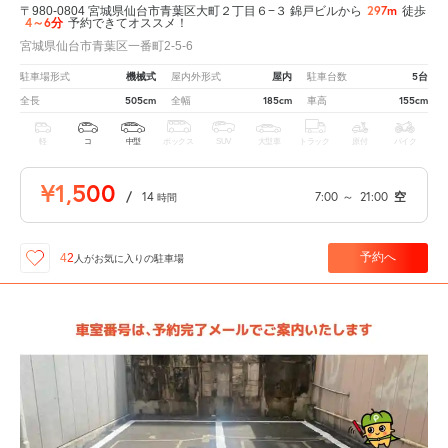
297m
〒980-0804 宮城県仙台市青葉区大町２丁目６−３ 錦戸ビルから
徒歩
4～6分
予約できてオススメ！
宮城県仙台市青葉区一番町2-5-6
機械式
屋内
5台
駐車場形式
屋内外形式
駐車台数
505cm
185cm
155cm
全長
全幅
車高
軽
コ
中型
ボックス
SUV
大型車
トラック
原付
バイク
¥1,500
/
14
7:00
～
21:00
空
時間
予約へ
42
人が
お気に入りの駐車場