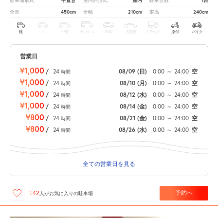
平置き
屋内
1台
駐車場形式
屋内外形式
駐車台数
450cm
210cm
240cm
全長
全幅
車高
軽
コ
中型
ボックス
SUV
大型車
トラック
原付
バイク
営業日
¥1,000
/
24
08/09
(日)
0:00
～
24:00
空
時間
¥1,000
/
24
08/10
(月)
0:00
～
24:00
空
時間
¥1,000
/
24
08/12
(水)
0:00
～
24:00
空
時間
¥1,000
/
24
08/14
(金)
0:00
～
24:00
空
時間
¥800
/
24
08/21
(金)
0:00
～
24:00
空
時間
¥800
/
24
08/26
(水)
0:00
～
24:00
空
時間
全ての営業日を見る
予約へ
142
人が
お気に入りの駐車場