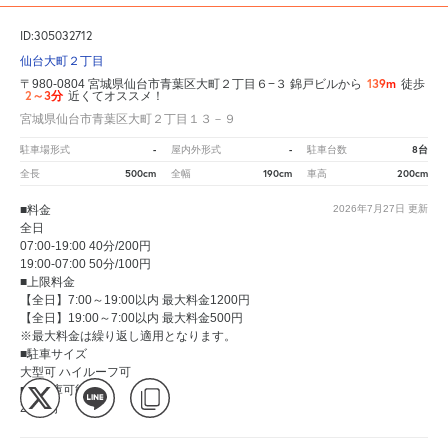
ID:305032712
仙台大町２丁目
139m
〒980-0804 宮城県仙台市青葉区大町２丁目６−３ 錦戸ビルから
徒歩
2～3分
近くてオススメ！
宮城県仙台市青葉区大町２丁目１３－９
-
-
8台
駐車場形式
屋内外形式
駐車台数
500cm
190cm
200cm
全長
全幅
車高
■料金
2026年7月27日
更新
全日
07:00-19:00 40分/200円
19:00-07:00 50分/100円
■上限料金
【全日】7:00～19:00以内 最大料金1200円
【全日】19:00～7:00以内 最大料金500円
※最大料金は繰り返し適用となります。
■駐車サイズ
大型可 ハイルーフ可
■入出庫可能時間
24時間