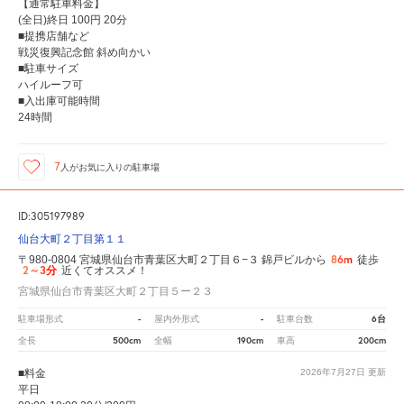
【通常駐車料金】
(全日)終日 100円 20分
■提携店舗など
戦災復興記念館 斜め向かい
■駐車サイズ
ハイルーフ可
■入出庫可能時間
24時間
7
人が
お気に入りの駐車場
ID:305197989
仙台大町２丁目第１１
86m
〒980-0804 宮城県仙台市青葉区大町２丁目６−３ 錦戸ビルから
徒歩
2～3分
近くてオススメ！
宮城県仙台市青葉区大町２丁目５ー２３
-
-
6台
駐車場形式
屋内外形式
駐車台数
500cm
190cm
200cm
全長
全幅
車高
■料金
2026年7月27日
更新
平日