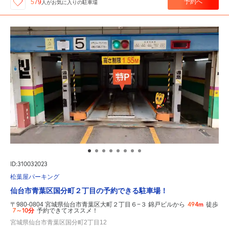
予約へ
579
人が
お気に入りの駐車場
ID:310032023
松葉屋パーキング
仙台市青葉区国分町２丁目の予約できる駐車場！
494m
〒980-0804 宮城県仙台市青葉区大町２丁目６−３ 錦戸ビルから
徒歩
7～10分
予約できてオススメ！
宮城県仙台市青葉区国分町2丁目12