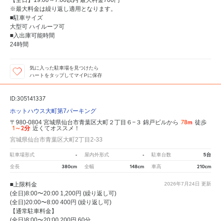
※最大料金は繰り返し適用となります。
■駐車サイズ
大型可 ハイルーフ可
■入出庫可能時間
24時間
気に入った駐車場を見つけたら
ハートをタップしてマイPに保存
ID:305141337
ホットハウス大町第7パーキング
78m
〒980-0804 宮城県仙台市青葉区大町２丁目６−３ 錦戸ビルから
徒歩
1～2分
近くてオススメ！
宮城県仙台市青葉区大町2丁目2-33
-
-
5台
駐車場形式
屋内外形式
駐車台数
380cm
148cm
210cm
全長
全幅
車高
■上限料金
2026年7月24日
更新
(全日)8:00〜20:00 1,200円 (繰り返し可)
(全日)20:00〜8:00 400円 (繰り返し可)
【通常駐車料金】
(全日)8:00〜20:00 200円 60分