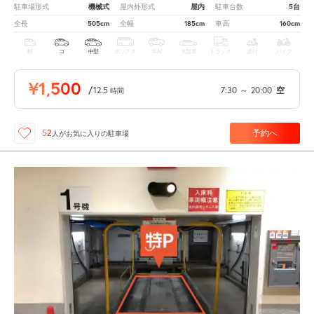
機械式
屋内
5台
駐車場形式
屋内外形式
駐車台数
505cm
185cm
160cm
全長
全幅
車高
軽
コ
中型
ボックス
SUV
大型車
トラック
原付
バイク
¥1,500
/
12.5
7:30
～
20:00
空
時間
予約へ
52
人が
お気に入りの駐車場