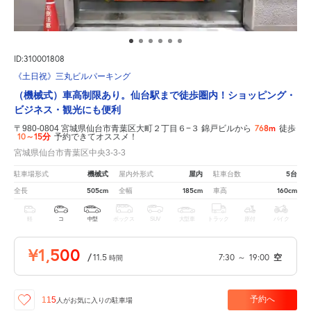
ID:310001808
《土日祝》三丸ビルパーキング
（機械式）車高制限あり。仙台駅まで徒歩圏内！ショッピング・
ビジネス・観光にも便利
768m
〒980-0804 宮城県仙台市青葉区大町２丁目６−３ 錦戸ビルから
徒歩
10～15分
予約できてオススメ！
宮城県仙台市青葉区中央3-3-3
機械式
屋内
5台
駐車場形式
屋内外形式
駐車台数
505cm
185cm
160cm
全長
全幅
車高
軽
コ
中型
ボックス
SUV
大型車
トラック
原付
バイク
¥1,500
/
11.5
7:30
～
19:00
空
時間
予約へ
115
人が
お気に入りの駐車場