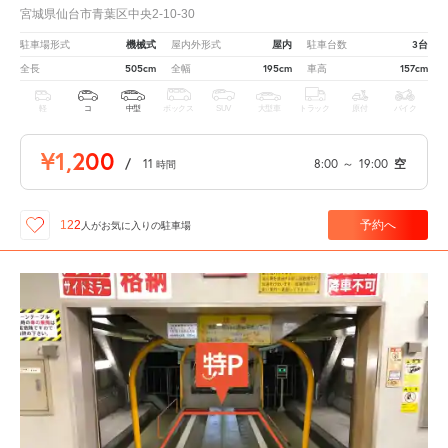
宮城県仙台市青葉区中央2-10-30
機械式
屋内
3台
駐車場形式
屋内外形式
駐車台数
505cm
195cm
157cm
全長
全幅
車高
軽
コ
中型
ボックス
SUV
大型車
トラック
原付
バイク
¥1,200
/
11
8:00
～
19:00
空
時間
予約へ
122
人が
お気に入りの駐車場