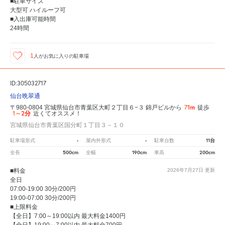
■駐車サイズ
大型可 ハイルーフ可
■入出庫可能時間
24時間
1
人が
お気に入りの駐車場
ID:305032717
仙台晩翠通
71m
〒980-0804 宮城県仙台市青葉区大町２丁目６−３ 錦戸ビルから
徒歩
1～2分
近くてオススメ！
宮城県仙台市青葉区国分町１丁目３－１０
-
-
11台
駐車場形式
屋内外形式
駐車台数
500cm
190cm
200cm
全長
全幅
車高
■料金
2026年7月27日
更新
全日
07:00-19:00 30分/200円
19:00-07:00 30分/200円
■上限料金
【全日】7:00～19:00以内 最大料金1400円
【全日】19:00～7:00以内 最大料金700円