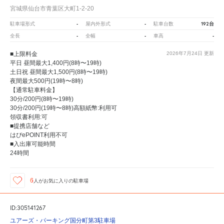
宮城県仙台市青葉区大町1-2-20
-
-
192台
駐車場形式
屋内外形式
駐車台数
-
-
-
全長
全幅
車高
■上限料金
2026年7月24日
更新
平日 昼間最大1,400円(8時〜19時)
土日祝 昼間最大1,500円(8時〜19時)
夜間最大500円(19時〜8時)
【通常駐車料金】
30分/200円(8時〜19時)
30分/200円(19時〜8時)高額紙幣:利用可
領収書利用:可
■提携店舗など
はぴePOINT利用不可
■入出庫可能時間
24時間
6
人が
お気に入りの駐車場
ID:305141267
ユアーズ・パーキング国分町第3駐車場