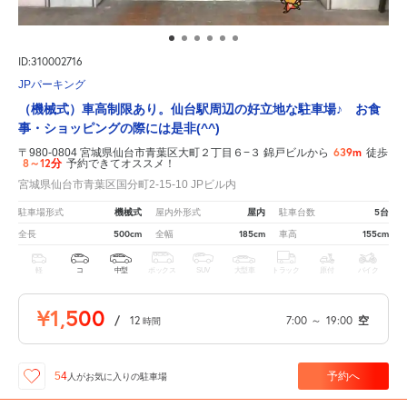
ID:310002716
JPパーキング
（機械式）車高制限あり。仙台駅周辺の好立地な駐車場♪ お食
事・ショッピングの際には是非(^^)
639m
〒980-0804 宮城県仙台市青葉区大町２丁目６−３ 錦戸ビルから
徒歩
8～12分
予約できてオススメ！
宮城県仙台市青葉区国分町2-15-10 JPビル内
機械式
屋内
5台
駐車場形式
屋内外形式
駐車台数
500cm
185cm
155cm
全長
全幅
車高
軽
コ
中型
ボックス
SUV
大型車
トラック
原付
バイク
¥1,500
/
12
7:00
～
19:00
空
時間
予約へ
54
人が
お気に入りの駐車場