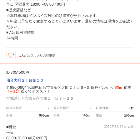
全日 区間最大 18:00〜08:00 400円
■提携店舗など
※本駐車場はインボイス対応の領収書が発行されます。
※料金は予告なく変更することがございます。最新の情報は現地をご確認く
ださい。
■入出庫可能時間
24時間
1
人が
お気に入りの駐車場
ID:305150079
仙台大町２丁目第１０
80m
〒980-0804 宮城県仙台市青葉区大町２丁目６−３ 錦戸ビルから
徒歩
1～2分
近くてオススメ！
宮城県仙台市青葉区大町２丁目７ー２６
-
-
8台
駐車場形式
屋内外形式
駐車台数
500cm
190cm
200cm
全長
全幅
車高
■料金
2026年7月27日
更新
平日
08:00-20:00 40分/200円