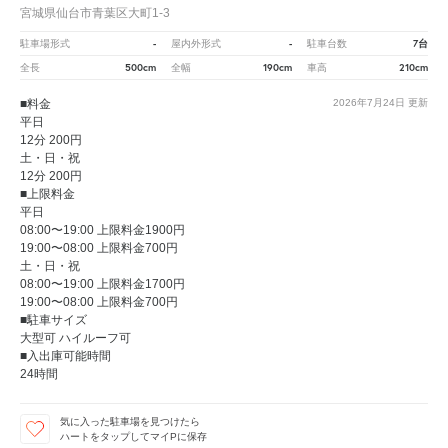
宮城県仙台市青葉区大町1-3
-
-
7台
駐車場形式
屋内外形式
駐車台数
500cm
190cm
210cm
全長
全幅
車高
■料金
2026年7月24日
更新
平日
12分 200円
土・日・祝
12分 200円
■上限料金
平日
08:00〜19:00 上限料金1900円
19:00〜08:00 上限料金700円
土・日・祝
08:00〜19:00 上限料金1700円
19:00〜08:00 上限料金700円
■駐車サイズ
大型可 ハイルーフ可
■入出庫可能時間
24時間
気に入った駐車場を見つけたら
ハートをタップしてマイPに保存