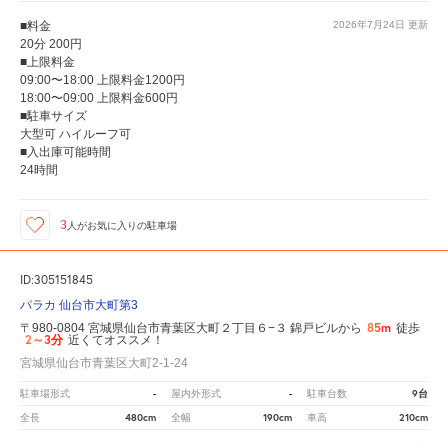
■料金
2026年7月24日
更新
20分 200円
■上限料金
09:00〜18:00 上限料金1200円
18:00〜09:00 上限料金600円
■駐車サイズ
大型可 ハイルーフ可
■入出庫可能時間
24時間
3
人が
お気に入りの駐車場
ID:305151845
パラカ 仙台市大町第3
85m
〒980-0804 宮城県仙台市青葉区大町２丁目６−３ 錦戸ビルから
徒歩
2～3分
近くてオススメ！
宮城県仙台市青葉区大町2-1-24
-
-
9台
駐車場形式
屋内外形式
駐車台数
480cm
190cm
210cm
全長
全幅
車高