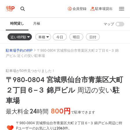
会員登録
駐車場貸出
時間貸し
月極
マップ
近い特P順
車種
今日
明日
日付
駐車場予約の特P
〒980-0804 宮城県仙台市青葉区大町２丁目６−３ 錦
戸ビル 近くの安い駐車場
駐車場が50件見つかりました！
〒980-0804 宮城県仙台市青葉区大町
２丁目６−３ 錦戸ビル
周辺の安い
駐
車場
800円
24
時間
最大料金
で駐車できます
〒980-0804 宮城県仙台市青葉区大町２丁目６−３ 錦戸ビル周辺に特
2063
Pユーザーのお気に入りは
件。