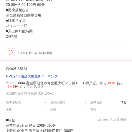
20:00〜8:00 100円 60分
■提携店舗など
※全区画軽自動車専用
■駐車サイズ
ハイルーフ可
■入出庫可能時間
24時間
4
人が
お気に入りの駐車場
ID:305185123
NPC24H仙台大町第9パーキング
80m
〒980-0804 宮城県仙台市青葉区大町２丁目６−３ 錦戸ビルから
徒歩
1～2分
近くてオススメ！
宮城県仙台市青葉区大町2-5-6
-
-
15台
駐車場形式
屋内外形式
駐車台数
-
-
-
全長
全幅
車高
■料金
2026年7月24日
更新
通常料金:全日 終日 200円 /30分
上限料金:全日 当日最大(24時切替) 1,300円