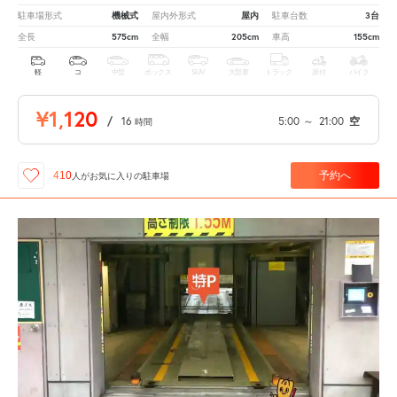
機械式
屋内
3台
駐車場形式
屋内外形式
駐車台数
575cm
205cm
155cm
全長
全幅
車高
軽
コ
中型
ボックス
SUV
大型車
トラック
原付
バイク
¥1,120
/
16
5:00
～
21:00
空
時間
予約へ
410
人が
お気に入りの駐車場