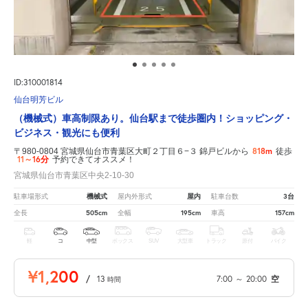
ID:310001814
仙台明芳ビル
（機械式）車高制限あり。仙台駅まで徒歩圏内！ショッピング・
ビジネス・観光にも便利
818m
〒980-0804 宮城県仙台市青葉区大町２丁目６−３ 錦戸ビルから
徒歩
11～16分
予約できてオススメ！
宮城県仙台市青葉区中央2-10-30
機械式
屋内
3台
駐車場形式
屋内外形式
駐車台数
505cm
195cm
157cm
全長
全幅
車高
軽
コ
中型
ボックス
SUV
大型車
トラック
原付
バイク
¥1,200
/
13
7:00
～
20:00
空
時間