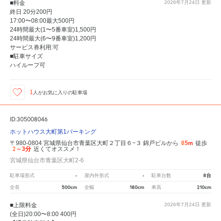
■料金
2026年7月24日
更新
終日 20分200円
17:00〜08:00最大500円
24時間最大(1〜5番車室)1,500円
24時間最大(6〜9番車室)1,200円
サービス券利用:可
■駐車サイズ
ハイルーフ可
1
人が
お気に入りの駐車場
ID:305008046
ホットハウス大町第1パーキング
85m
〒980-0804 宮城県仙台市青葉区大町２丁目６−３ 錦戸ビルから
徒歩
2～3分
近くてオススメ！
宮城県仙台市青葉区大町2-6
-
-
8台
駐車場形式
屋内外形式
駐車台数
500cm
180cm
210cm
全長
全幅
車高
■上限料金
2026年7月24日
更新
(全日)20:00〜8:00 400円