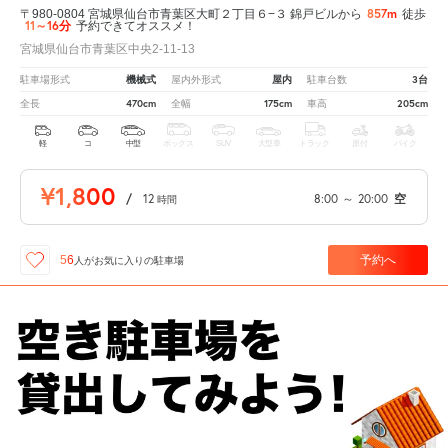
857m
〒980-0804 宮城県仙台市青葉区大町２丁目６−３ 錦戸ビルから
徒歩
11～16分
予約できてオススメ！
宮城県仙台市青葉区中央2-11-13
機械式
屋内
3台
駐車場形式
屋内外形式
駐車台数
470cm
175cm
205cm
全長
全幅
車高
軽
コ
中型
ボックス
SUV
大型車
トラック
原付
バイク
¥1,800
/
12
8:00
～
20:00
空
時間
予約へ
56
人が
お気に入りの駐車場