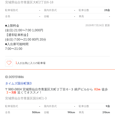
宮城県仙台市青葉区大町2丁目6-18
-
-
25台
駐車場形式
屋内外形式
駐車台数
-
-
-
全長
全幅
車高
■上限料金
2026年7月24日
更新
(全日) 21:00〜7:00 1,000円
【通常駐車料金】
(全日) 7:00〜21:00 80円 20分
■入出庫可能時間
7:00〜21:00
1
人が
お気に入りの駐車場
ID:305151886
タイムズ国分町第3
82m
〒980-0804 宮城県仙台市青葉区大町２丁目６−３ 錦戸ビルから
徒歩
2～3分
近くてオススメ！
宮城県仙台市青葉区国分町1-3
-
-
9台
駐車場形式
屋内外形式
駐車台数
500cm
190cm
210cm
全長
全幅
車高