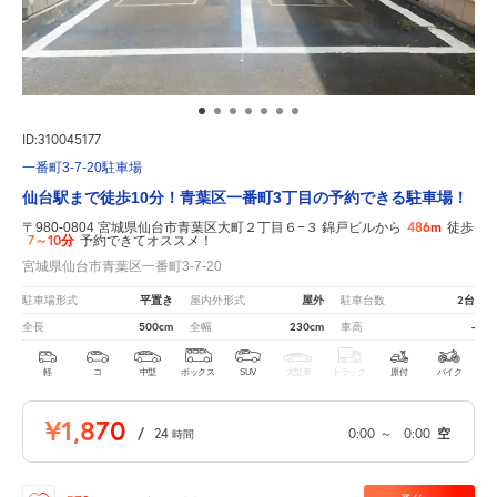
ID:310045177
一番町3-7-20駐車場
仙台駅まで徒歩10分！青葉区一番町3丁目の予約できる駐車場！
486m
〒980-0804 宮城県仙台市青葉区大町２丁目６−３ 錦戸ビルから
徒歩
7～10分
予約できてオススメ！
宮城県仙台市青葉区一番町3-7-20
平置き
屋外
2台
駐車場形式
屋内外形式
駐車台数
500cm
230cm
-
全長
全幅
車高
軽
コ
中型
ボックス
SUV
大型車
トラック
原付
バイク
¥1,870
/
24
0:00
～
0:00
空
時間