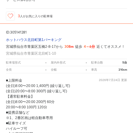
3
人が
お気に入りの駐車場
ID:305141281
ホットハウス北目町第1パーキング
308m
4～6分
宮城県仙台市青葉区五橋2-8-17から
徒歩
近くてオススメ！
宮城県仙台市青葉区北目町1-10
-
-
5台
駐車場形式
屋内外形式
駐車台数
-
-
210cm
全長
全幅
車高
■上限料金
2026年7月24日
更新
(全日)8:00〜20:00 1,400円 (繰り返し可)
(全日)20:00〜8:00 300円 (繰り返し可)
【通常駐車料金】
(全日)8:00〜20:00 200円 60分
20:00〜8:00 100円 120分
■提携店舗など
※1、2番区画は軽自動車専用
■駐車サイズ
ハイルーフ可