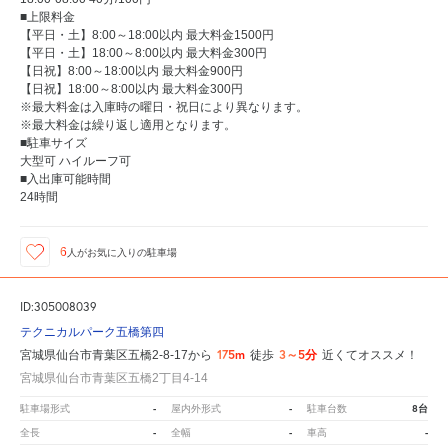
■上限料金
【平日・土】8:00～18:00以内 最大料金1500円
【平日・土】18:00～8:00以内 最大料金300円
【日祝】8:00～18:00以内 最大料金900円
【日祝】18:00～8:00以内 最大料金300円
※最大料金は入庫時の曜日・祝日により異なります。
※最大料金は繰り返し適用となります。
■駐車サイズ
大型可 ハイルーフ可
■入出庫可能時間
24時間
6
人が
お気に入りの駐車場
ID:305008039
テクニカルパーク五橋第四
175m
3～5分
宮城県仙台市青葉区五橋2-8-17から
徒歩
近くてオススメ！
宮城県仙台市青葉区五橋2丁目4-14
-
-
8台
駐車場形式
屋内外形式
駐車台数
-
-
-
全長
全幅
車高