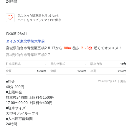
24時間
気に入った駐車場を見つけたら
ハートをタップしてマイPに保存
ID:305198611
タイムズ東北学院大学前
88m
2～3分
宮城県仙台市青葉区五橋2-8-17から
徒歩
近くてオススメ！
宮城県仙台市青葉区五橋2-7
-
-
15台
駐車場形式
屋内外形式
駐車台数
500cm
190cm
210cm
全長
全幅
車高
■料金
2026年7月24日
更新
40分 200円
■上限料金
駐車後24時間 上限料金1500円
17:00〜09:00 上限料金400円
■駐車サイズ
大型可 ハイルーフ可
■入出庫可能時間
24時間