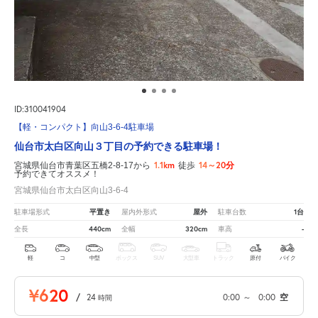
ID:310041904
【軽・コンパクト】向山3-6-4駐車場
仙台市太白区向山３丁目の予約できる駐車場！
1.1km
14～20分
宮城県仙台市青葉区五橋2-8-17から
徒歩
予約できてオススメ！
宮城県仙台市太白区向山3-6-4
平置き
屋外
1台
駐車場形式
屋内外形式
駐車台数
440cm
320cm
-
全長
全幅
車高
軽
コ
中型
ボックス
SUV
大型車
トラック
原付
バイク
¥620
/
24
0:00
～
0:00
空
時間