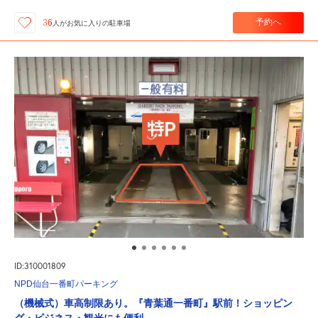
予約へ
36
人が
お気に入りの駐車場
ID:310001809
NPD仙台一番町パーキング
（機械式）車高制限あり。『青葉通一番町』駅前！ショッピン
グ・ビジネス・観光にも便利