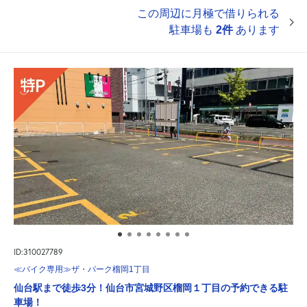
この周辺に月極で借りられる
駐車場も
2件
あります
ID:310027789
≪バイク専用≫ザ・パーク榴岡1丁目
仙台駅まで徒歩3分！仙台市宮城野区榴岡１丁目の予約できる駐
車場！