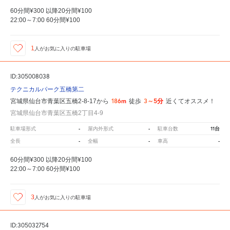
60分間¥300 以降20分間¥100
22:00～7:00 60分間¥100
1
人が
お気に入りの駐車場
ID:305008038
テクニカルパーク五橋第二
186m
3～5分
宮城県仙台市青葉区五橋2-8-17から
徒歩
近くてオススメ！
宮城県仙台市青葉区五橋2丁目4-9
-
-
11台
駐車場形式
屋内外形式
駐車台数
-
-
-
全長
全幅
車高
60分間¥300 以降20分間¥100
22:00～7:00 60分間¥100
3
人が
お気に入りの駐車場
ID:305032754