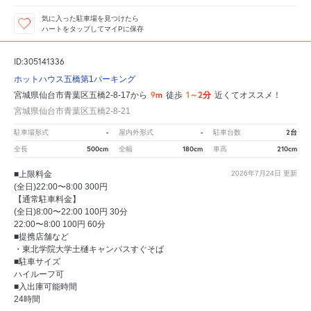
気に入った駐車場を見つけたら
ハートをタップしてマイPに保存
ID:305141336
ホットハウス五橋第1パーキング
9m
1～2分
宮城県仙台市青葉区五橋2-8-17から
徒歩
近くてオススメ！
宮城県仙台市青葉区五橋2-8-21
-
-
2台
駐車場形式
屋内外形式
駐車台数
500cm
180cm
210cm
全長
全幅
車高
■上限料金
2026年7月24日
更新
(全日)22:00〜8:00 300円
【通常駐車料金】
(全日)8:00〜22:00 100円 30分
22:00〜8:00 100円 60分
■提携店舗など
・東北学院大学土樋キャンパスすぐそば
■駐車サイズ
ハイルーフ可
■入出庫可能時間
24時間