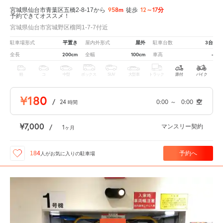
958m
12～17分
宮城県仙台市青葉区五橋2-8-17から
徒歩
予約できてオススメ！
宮城県仙台市宮城野区榴岡1-7-7付近
平置き
屋外
3台
駐車場形式
屋内外形式
駐車台数
200cm
100cm
-
全長
全幅
車高
軽
コ
中型
ボックス
SUV
大型車
トラック
原付
バイク
¥180
/
24
0:00
～
0:00
空
時間
¥7,000
マンスリー契約
/
1
ヶ月
予約へ
184
人が
お気に入りの駐車場