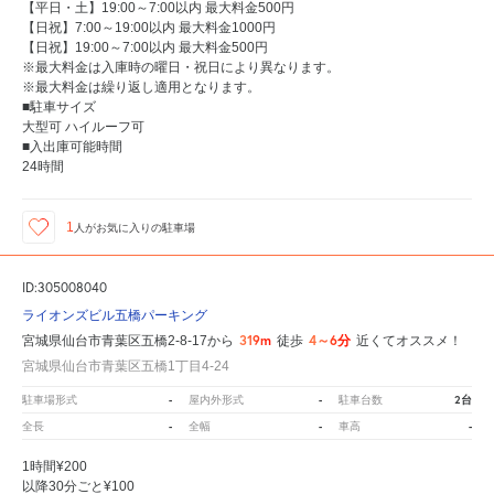
【平日・土】19:00～7:00以内 最大料金500円
【日祝】7:00～19:00以内 最大料金1000円
【日祝】19:00～7:00以内 最大料金500円
※最大料金は入庫時の曜日・祝日により異なります。
※最大料金は繰り返し適用となります。
■駐車サイズ
大型可 ハイルーフ可
■入出庫可能時間
24時間
1
人が
お気に入りの駐車場
ID:305008040
ライオンズビル五橋パーキング
319m
4～6分
宮城県仙台市青葉区五橋2-8-17から
徒歩
近くてオススメ！
宮城県仙台市青葉区五橋1丁目4-24
-
-
2台
駐車場形式
屋内外形式
駐車台数
-
-
-
全長
全幅
車高
1時間¥200
以降30分ごと¥100