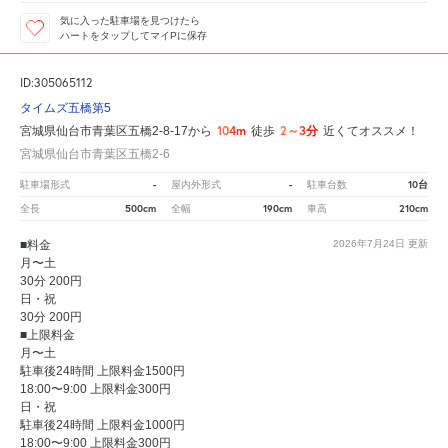
気に入った駐車場を見つけたら
ハートをタップしてマイPに保存
ID:305065112
タイムズ五橋第5
104m
2～3分
宮城県仙台市青葉区五橋2-8-17から
徒歩
近くてオススメ！
宮城県仙台市青葉区五橋2-6
-
-
10台
駐車場形式
屋内外形式
駐車台数
500cm
190cm
210cm
全長
全幅
車高
■料金
2026年7月24日
更新
月〜土
30分 200円
日・祝
30分 200円
■上限料金
月〜土
駐車後24時間 上限料金1500円
18:00〜9:00 上限料金300円
日・祝
駐車後24時間 上限料金1000円
18:00〜9:00 上限料金300円