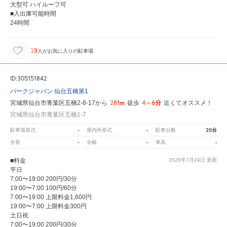
大型可 ハイルーフ可
■入出庫可能時間
24時間
19
人が
お気に入りの駐車場
ID:305151842
パークジャパン 仙台五橋第1
281m
4～6分
宮城県仙台市青葉区五橋2-8-17から
徒歩
近くてオススメ！
宮城県仙台市青葉区五橋1-7
-
-
20台
駐車場形式
屋内外形式
駐車台数
-
-
-
全長
全幅
車高
■料金
2026年7月24日
更新
平日
7:00〜19:00 200円/30分
19:00〜7:00 100円/60分
7:00〜19:00 上限料金1,600円
19:00〜7:00 上限料金300円
土日祝
7:00〜19:00 200円/30分