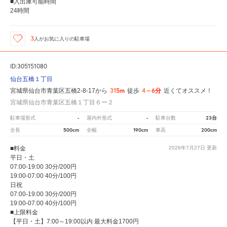
■入出庫可能時間
24時間
3
人が
お気に入りの駐車場
ID:305151080
仙台五橋１丁目
315m
4～6分
宮城県仙台市青葉区五橋2-8-17から
徒歩
近くてオススメ！
宮城県仙台市青葉区五橋１丁目６ー２
-
-
23台
駐車場形式
屋内外形式
駐車台数
500cm
190cm
200cm
全長
全幅
車高
■料金
2026年7月27日
更新
平日・土
07:00-19:00 30分/200円
19:00-07:00 40分/100円
日祝
07:00-19:00 30分/200円
19:00-07:00 40分/100円
■上限料金
【平日・土】7:00～19:00以内 最大料金1700円