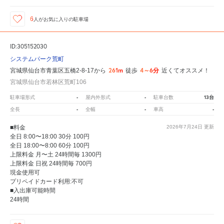
6
人が
お気に入りの駐車場
ID:305152030
システムパーク荒町
261m
4～6分
宮城県仙台市青葉区五橋2-8-17から
徒歩
近くてオススメ！
宮城県仙台市若林区荒町106
-
-
13台
駐車場形式
屋内外形式
駐車台数
-
-
-
全長
全幅
車高
■料金
2026年7月24日
更新
全日 8:00〜18:00 30分 100円
全日 18:00〜8:00 60分 100円
上限料金 月〜土 24時間毎 1300円
上限料金 日祝 24時間毎 700円
現金使用可
プリペイドカード利用:不可
■入出庫可能時間
24時間