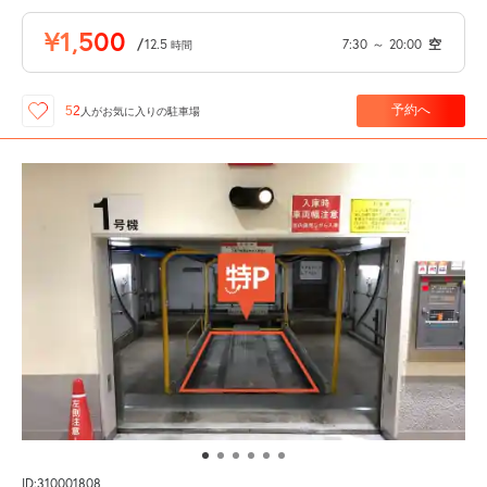
¥1,500
/
12.5
7:30
～
20:00
空
時間
予約へ
52
人が
お気に入りの駐車場
ID:310001808