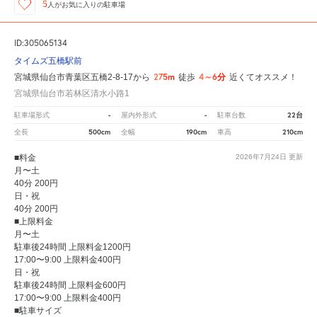
5
人が
お気に入りの駐車場
ID:305065134
タイムズ五橋駅前
275m
4～6分
宮城県仙台市青葉区五橋2-8-17から
徒歩
近くてオススメ！
宮城県仙台市若林区清水小路1
-
-
22台
駐車場形式
屋内外形式
駐車台数
500cm
190cm
210cm
全長
全幅
車高
■料金
2026年7月24日
更新
月〜土
40分 200円
日・祝
40分 200円
■上限料金
月〜土
駐車後24時間 上限料金1200円
17:00〜9:00 上限料金400円
日・祝
駐車後24時間 上限料金600円
17:00〜9:00 上限料金400円
■駐車サイズ