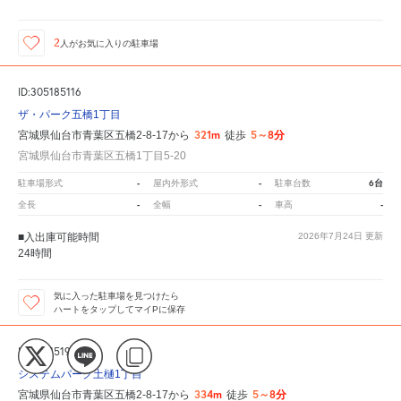
2
人が
お気に入りの駐車場
ID:305185116
ザ・パーク五橋1丁目
321m
5～8分
宮城県仙台市青葉区五橋2-8-17から
徒歩
宮城県仙台市青葉区五橋1丁目5-20
-
-
6台
駐車場形式
屋内外形式
駐車台数
-
-
-
全長
全幅
車高
■入出庫可能時間
2026年7月24日
更新
24時間
気に入った駐車場を見つけたら
ハートをタップしてマイPに保存
ID:305151932
システムパーク土樋1丁目
334m
5～8分
宮城県仙台市青葉区五橋2-8-17から
徒歩