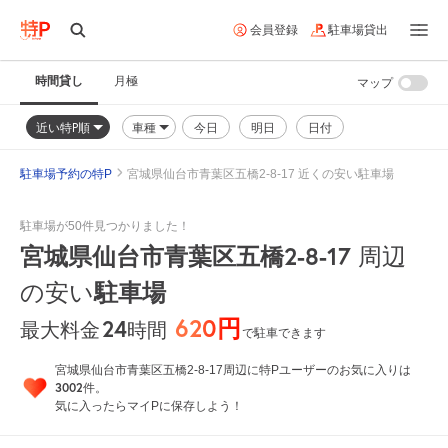
会員登録
駐車場貸出
時間貸し
月極
マップ
近い特P順
車種
今日
明日
日付
駐車場予約の特P
宮城県仙台市青葉区五橋2-8-17 近くの安い駐車場
駐車場が50件見つかりました！
宮城県仙台市青葉区五橋2-8-17
周辺
の安い
駐車場
620円
24
時間
最大料金
で駐車できます
宮城県仙台市青葉区五橋2-8-17周辺に特Pユーザーのお気に入りは
3002
件。
気に入ったらマイPに保存しよう！