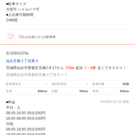
■駐車サイズ
大型可 ハイルーフ可
■入出庫可能時間
24時間
10
人が
お気に入りの駐車場
ID:305032756
仙台五橋２丁目第４
125m
2～3分
宮城県仙台市青葉区五橋2-8-17から
徒歩
近くてオススメ！
宮城県仙台市青葉区五橋２丁目６ー７
-
-
35台
駐車場形式
屋内外形式
駐車台数
500cm
190cm
200cm
全長
全幅
車高
■料金
2026年7月27日
更新
平日・土
08:00-18:00 30分/200円
18:00-08:00 40分/100円
日祝
08:00-18:00 30分/200円
18:00-08:00 40分/100円