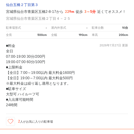
仙台五橋２丁目第３
229m
3～5分
宮城県仙台市青葉区五橋2-8-17から
徒歩
近くてオススメ！
宮城県仙台市青葉区五橋２丁目４－２５
-
-
10台
駐車場形式
屋内外形式
駐車台数
500cm
190cm
200cm
全長
全幅
車高
■料金
2026年7月27日
更新
全日
07:00-19:00 30分/200円
19:00-07:00 60分/100円
■上限料金
【全日】7:00～19:00以内 最大料金1600円
【全日】19:00～7:00以内 最大料金500円
※最大料金は繰り返し適用となります。
■駐車サイズ
大型可 ハイルーフ可
■入出庫可能時間
24時間
2
人が
お気に入りの駐車場