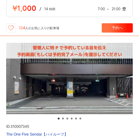
¥1,000
/
14
7:00
～
21:00
空
時間
予約へ
314
人が
お気に入りの駐車場
ID:310007345
The One Five Sendai【ハイルーフ】