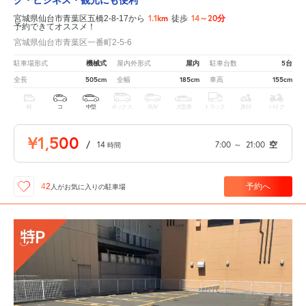
1.1km
14～20分
宮城県仙台市青葉区五橋2-8-17から
徒歩
予約できてオススメ！
宮城県仙台市青葉区一番町2-5-6
機械式
屋内
5台
駐車場形式
屋内外形式
駐車台数
505cm
185cm
155cm
全長
全幅
車高
軽
コ
中型
ボックス
SUV
大型車
トラック
原付
バイク
¥1,500
/
14
7:00
～
21:00
空
時間
予約へ
42
人が
お気に入りの駐車場