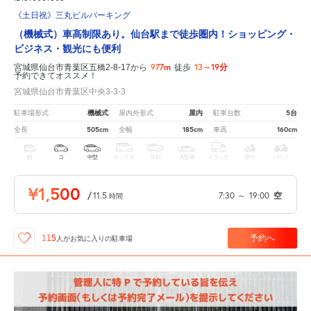
《土日祝》三丸ビルパーキング
（機械式）車高制限あり。仙台駅まで徒歩圏内！ショッピング・
ビジネス・観光にも便利
977m
13～19分
宮城県仙台市青葉区五橋2-8-17から
徒歩
予約できてオススメ！
宮城県仙台市青葉区中央3-3-3
機械式
屋内
5台
駐車場形式
屋内外形式
駐車台数
505cm
185cm
160cm
全長
全幅
車高
軽
コ
中型
ボックス
SUV
大型車
トラック
原付
バイク
¥1,500
/
11.5
7:30
～
19:00
空
時間
予約へ
115
人が
お気に入りの駐車場