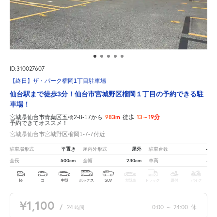
ID:310027607
【終日】ザ・パーク榴岡1丁目駐車場
仙台駅まで徒歩3分！仙台市宮城野区榴岡１丁目の予約できる駐
車場！
983m
13～19分
宮城県仙台市青葉区五橋2-8-17から
徒歩
予約できてオススメ！
宮城県仙台市宮城野区榴岡1-7-7付近
平置き
屋外
-
駐車場形式
屋内外形式
駐車台数
500cm
240cm
-
全長
全幅
車高
軽
コ
中型
ボックス
SUV
大型車
トラック
原付
バイク
¥1,100
/
24
0:00
～
24:00
休
時間