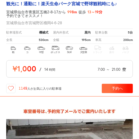
観光に！通勤に！楽天生命パーク宮城で野球観戦時にも♪
998m
13～19分
宮城県仙台市青葉区五橋2-8-17から
徒歩
予約できてオススメ！
宮城県仙台市宮城野区榴岡4-6-28
機械式
屋内
5台
駐車場形式
屋内外形式
駐車台数
530cm
195cm
200cm
全長
全幅
車高
軽
コ
中型
ボックス
SUV
大型車
トラック
原付
バイク
¥1,000
/
14
7:00
～
21:00
空
時間
予約へ
1149
人が
お気に入りの駐車場