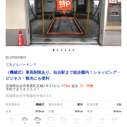
ID:310001807
三丸ビルパーキング
（機械式）車高制限あり。仙台駅まで徒歩圏内！ショッピング・
ビジネス・観光にも便利
973m
13～19分
宮城県仙台市青葉区五橋2-8-17から
徒歩
予約できてオススメ！
宮城県仙台市青葉区中央3-3-3
機械式
屋内
5台
駐車場形式
屋内外形式
駐車台数
505cm
185cm
160cm
全長
全幅
車高
軽
コ
中型
ボックス
SUV
大型車
トラック
原付
バイク