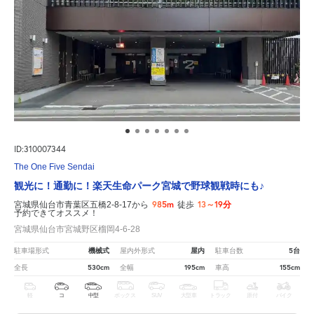
ID:310007344
The One Five Sendai
観光に！通勤に！楽天生命パーク宮城で野球観戦時にも♪
985m
13～19分
宮城県仙台市青葉区五橋2-8-17から
徒歩
予約できてオススメ！
宮城県仙台市宮城野区榴岡4-6-28
機械式
屋内
5台
駐車場形式
屋内外形式
駐車台数
530cm
195cm
155cm
全長
全幅
車高
軽
コ
中型
ボックス
SUV
大型車
トラック
原付
バイク