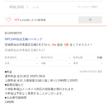
¥36,000
マンスリー契約
/
1
ヶ月
休
967
人が
お気に入りの駐車場
ID:305185115
NPC24H仙台五橋パーキング
0m
0分
宮城県仙台市青葉区五橋2-8-17から
徒歩
近くてオススメ！
宮城県仙台市青葉区五橋2-8-17
-
-
22台
駐車場形式
屋内外形式
駐車台数
-
-
-
全長
全幅
車高
■料金
2026年7月24日
更新
通常料金:全日 終日 200円 /30分
上限料金:全日 入庫後最大(繰り返し有り) 24時間 1,300円
■提携店舗など
※本駐車場はインボイス対応の領収書が発行されます。
※料金は予告なく変更することがございます。
■入出庫可能時間
24時間