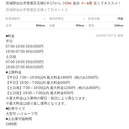
243m
4～6分
宮城県仙台市青葉区五橋2-8-17から
徒歩
近くてオススメ！
宮城県仙台市青葉区五橋１丁目６ー１３
-
-
15台
駐車場形式
屋内外形式
駐車台数
500cm
190cm
200cm
全長
全幅
車高
■料金
2026年7月27日
更新
平日
07:00-19:00 20分/200円
19:00-07:00 40分/100円
土日祝
07:00-19:00 20分/200円
19:00-07:00 40分/100円
■上限料金
【平日】7:00～19:00以内 最大料金1900円（軽のみ1500円）
【平日】19:00～7:00以内 最大料金600円
【土日祝】7:00～19:00以内 最大料金1200円（軽のみ900円）
【土日祝】19:00～7:00以内 最大料金600円
※最大料金は入庫時の曜日・祝日により異なります。
※最大料金は繰り返し適用となります。
■駐車サイズ
大型可 ハイルーフ可
■入出庫可能時間
24時間