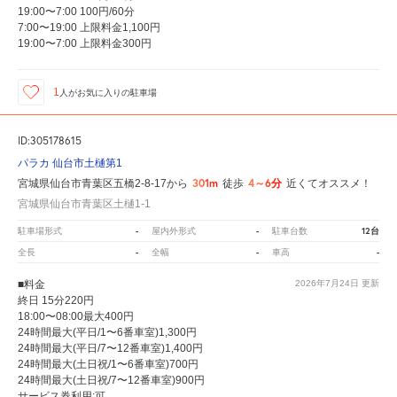
19:00〜7:00 100円/60分
7:00〜19:00 上限料金1,100円
19:00〜7:00 上限料金300円
1
人が
お気に入りの駐車場
ID:305178615
パラカ 仙台市土樋第1
301m
4～6分
宮城県仙台市青葉区五橋2-8-17から
徒歩
近くてオススメ！
宮城県仙台市青葉区土樋1-1
-
-
12台
駐車場形式
屋内外形式
駐車台数
-
-
-
全長
全幅
車高
■料金
2026年7月24日
更新
終日 15分220円
18:00〜08:00最大400円
24時間最大(平日/1〜6番車室)1,300円
24時間最大(平日/7〜12番車室)1,400円
24時間最大(土日祝/1〜6番車室)700円
24時間最大(土日祝/7〜12番車室)900円
サービス券利用:可