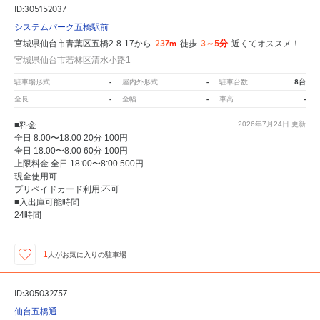
ID:305152037
システムパーク五橋駅前
237m
3～5分
宮城県仙台市青葉区五橋2-8-17から
徒歩
近くてオススメ！
宮城県仙台市若林区清水小路1
-
-
8台
駐車場形式
屋内外形式
駐車台数
-
-
-
全長
全幅
車高
■料金
2026年7月24日
更新
全日 8:00〜18:00 20分 100円
全日 18:00〜8:00 60分 100円
上限料金 全日 18:00〜8:00 500円
現金使用可
プリペイドカード利用:不可
■入出庫可能時間
24時間
1
人が
お気に入りの駐車場
ID:305032757
仙台五橋通