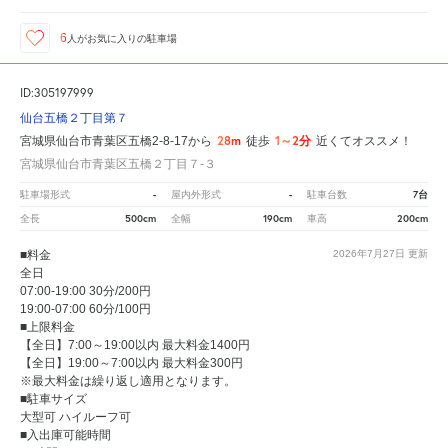
6
人が
お気に入りの駐車場
ID:305197999
仙台五橋２丁目第７
28m
1～2分
宮城県仙台市青葉区五橋2-8-17から
徒歩
近くてオススメ！
宮城県仙台市青葉区五橋２丁目７‐３
-
-
7台
駐車場形式
屋内外形式
駐車台数
500cm
190cm
200cm
全長
全幅
車高
■料金
2026年7月27日
更新
全日
07:00-19:00 30分/200円
19:00-07:00 60分/100円
■上限料金
【全日】7:00～19:00以内 最大料金1400円
【全日】19:00～7:00以内 最大料金300円
※最大料金は繰り返し適用となります。
■駐車サイズ
大型可 ハイルーフ可
■入出庫可能時間