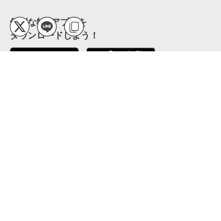
便利な特Pアプリを
ダウンロードしよう！
ここから「インストール」して、便利な特Pアプリを
公式 X
GETしよう
公式 Facebook
特P
会員・利用規約