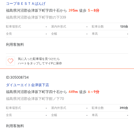
コープＢＥＳＴＡばんげ
395m
5～8分
福島県河沼郡会津坂下町字四十石から
徒歩
福島県河沼郡会津坂下町字館の下339
-
-
120台
駐車場形式
屋内外形式
駐車台数
-
-
-
全長
全幅
車高
利用客無料
気に入った駐車場を見つけたら
ハートをタップしてマイPに保存
ID:305008734
ダイユーエイト会津坂下店
449m
6～9分
福島県河沼郡会津坂下町字四十石から
徒歩
福島県河沼郡会津坂下町字館ノ下70
-
-
390台
駐車場形式
屋内外形式
駐車台数
-
-
-
全長
全幅
車高
利用客無料