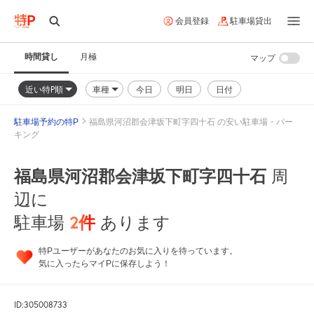
会員登録
駐車場貸出
時間貸し
月極
マップ
近い特P順
車種
今日
明日
日付
駐車場予約の特P
福島県河沼郡会津坂下町字四十石 の安い駐車場・パー
キング
福島県河沼郡会津坂下町字四十石
周
辺に
2
件
駐車場
あります
特Pユーザーがあなたのお気に入りを待っています。
気に入ったらマイPに保存しよう！
ID:305008733