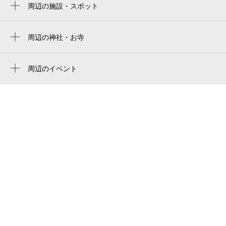
周辺の施設・スポット
大黒堂紫雲閣坂下ホール
ダイユーエイト 会津坂下店
周辺の神社・お寺
周辺に神社・お寺が見つかりませんでした。
さがみ典礼坂下斎場
周辺のイベント
堀商店（坂下ドライブイン）
周辺にイベントが見つかりませんでした。
aizubange town hall
会津坂下町役場
ハッピータイム会津
イソメ写真館
フォトスタジオ原