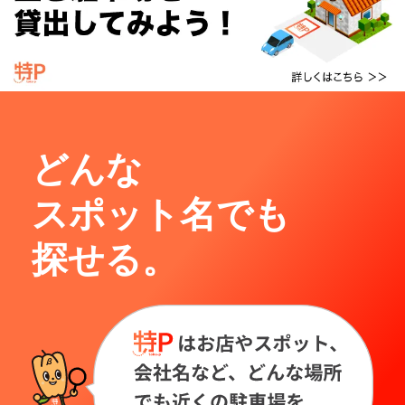
どんな
スポット名でも
探せる。