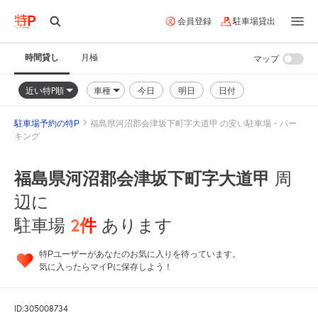
会員登録
駐車場貸出
時間貸し
月極
マップ
近い特P順
車種
今日
明日
日付
駐車場予約の特P
福島県河沼郡会津坂下町字大道甲 の安い駐車場・パー
キング
福島県河沼郡会津坂下町字大道甲
周
辺に
2
件
駐車場
あります
特Pユーザーがあなたのお気に入りを待っています。
気に入ったらマイPに保存しよう！
ID:305008734