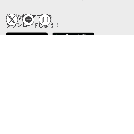
便利な特Pアプリを
ダウンロードしよう！
ここから「インストール」して、便利な特Pアプリを
公式 X
GETしよう
公式 Facebook
特P
会員・利用規約