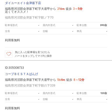
ダイユーエイト会津坂下店
216m
3～5分
福島県河沼郡会津坂下町字大道甲から
徒歩
近くてオススメ！
福島県河沼郡会津坂下町字館ノ下70
-
-
390台
駐車場形式
屋内外形式
駐車台数
-
-
-
全長
全幅
車高
利用客無料
気に入った駐車場を見つけたら
ハートをタップしてマイPに保存
ID:305008733
コープＢＥＳＴＡばんげ
564m
8～12分
福島県河沼郡会津坂下町字大道甲から
徒歩
福島県河沼郡会津坂下町字館の下339
-
-
120台
駐車場形式
屋内外形式
駐車台数
-
-
-
全長
全幅
車高
利用客無料