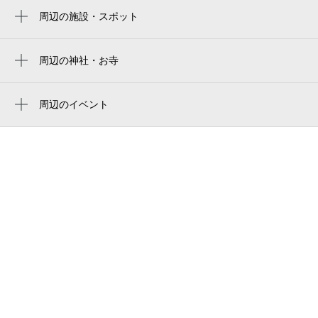
周辺の施設・スポット
さがみ典礼坂下斎場
ダイユーエイト 会津坂下店
周辺の神社・お寺
杵森稲荷神社
大黒堂紫雲閣坂下ホール
周辺のイベント
フォトスタジオ原
周辺にイベントが見つかりませんでした。
イソメ写真館
会津坂下教会
aizubange town hall
会津坂下町役場
ハッピータイム会津
梅田写真館（河沼郡）