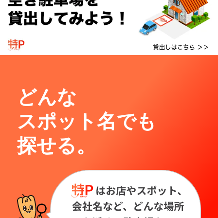
どんな
スポット名でも
探せる。