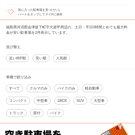
気に入った駐車場を見つけたら
ハートをタップしてマイPに保存
福島県河沼郡会津坂下町字大道甲周辺の、土日・平日0時間とめても最大料
金が安い駐車場を2件表示しています。
並び替え
近い特P順
安い順
人気順
車種で絞り込み
すべて
クルマのみ
バイクのみ
軽自動車
コンパクト
中型車
1BOX
SUV
大型車
トラック
原付
バイク