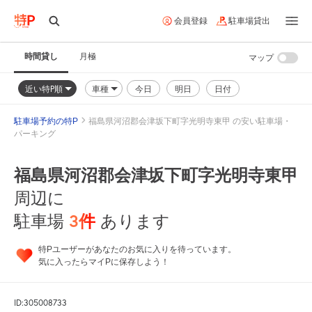
会員登録
駐車場貸出
時間貸し
月極
マップ
近い特P順
車種
今日
明日
日付
駐車場予約の特P
福島県河沼郡会津坂下町字光明寺東甲 の安い駐車場・
パーキング
福島県河沼郡会津坂下町字光明寺東甲
周辺に
3
件
駐車場
あります
特Pユーザーがあなたのお気に入りを待っています。
気に入ったらマイPに保存しよう！
ID:305008733