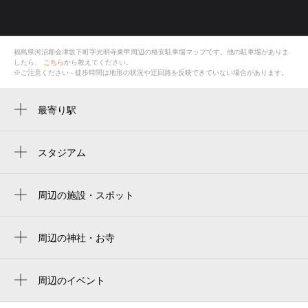
福島県河沼郡会津坂下町字光明寺東甲
周辺の格安
駐車場
マップです。他の駐車場がありま
したら、
こちら
から教えてください。
※ご注意ください - 徒歩時間は地形の状況や迂回路を反映できていない場合があります。
最寄り駅
会津坂下駅
スタジアム
周辺にスタジアムが見つかりませんでした。
周辺の施設・スポット
堀商店（坂下ドライブイン）
ハッピータイム会津
周辺の神社・お寺
法界寺
梅田写真館（河沼郡）
周辺のイベント
会津坂下町役場
周辺にイベントが見つかりませんでした。