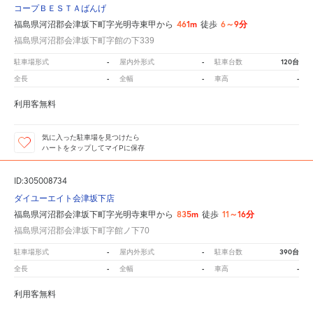
コープＢＥＳＴＡばんげ
461m
6～9分
福島県河沼郡会津坂下町字光明寺東甲から
徒歩
福島県河沼郡会津坂下町字館の下339
-
-
120台
駐車場形式
屋内外形式
駐車台数
-
-
-
全長
全幅
車高
利用客無料
気に入った駐車場を見つけたら
ハートをタップしてマイPに保存
ID:305008734
ダイユーエイト会津坂下店
835m
11～16分
福島県河沼郡会津坂下町字光明寺東甲から
徒歩
福島県河沼郡会津坂下町字館ノ下70
-
-
390台
駐車場形式
屋内外形式
駐車台数
-
-
-
全長
全幅
車高
利用客無料