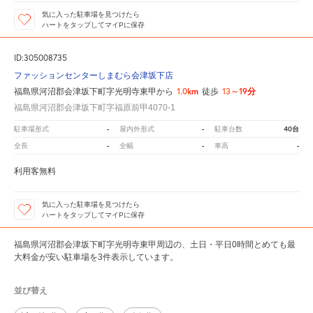
気に入った駐車場を見つけたら
ハートをタップしてマイPに保存
ID:305008735
ファッションセンターしまむら会津坂下店
1.0km
13～19分
福島県河沼郡会津坂下町字光明寺東甲から
徒歩
福島県河沼郡会津坂下町字福原前甲4070-1
-
-
40台
駐車場形式
屋内外形式
駐車台数
-
-
-
全長
全幅
車高
利用客無料
気に入った駐車場を見つけたら
ハートをタップしてマイPに保存
福島県河沼郡会津坂下町字光明寺東甲周辺の、土日・平日0時間とめても最
大料金が安い駐車場を3件表示しています。
並び替え