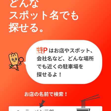
どんな
スポット名でも
探せる。