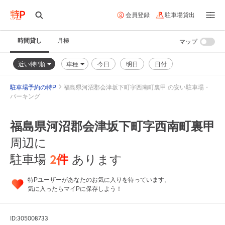
会員登録
駐車場貸出
時間貸し
月極
マップ
近い特P順
車種
今日
明日
日付
駐車場予約の特P
福島県河沼郡会津坂下町字西南町裏甲 の安い駐車場・
パーキング
福島県河沼郡会津坂下町字西南町裏甲
周辺に
2
件
駐車場
あります
特Pユーザーがあなたのお気に入りを待っています。
気に入ったらマイPに保存しよう！
ID:305008733