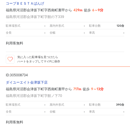
コープＢＥＳＴＡばんげ
429m
6～9分
福島県河沼郡会津坂下町字西南町裏甲から
徒歩
福島県河沼郡会津坂下町字館の下339
-
-
120台
駐車場形式
屋内外形式
駐車台数
-
-
-
全長
全幅
車高
利用客無料
気に入った駐車場を見つけたら
ハートをタップしてマイPに保存
ID:305008734
ダイユーエイト会津坂下店
717m
9～13分
福島県河沼郡会津坂下町字西南町裏甲から
徒歩
福島県河沼郡会津坂下町字館ノ下70
-
-
390台
駐車場形式
屋内外形式
駐車台数
-
-
-
全長
全幅
車高
利用客無料