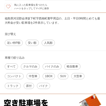
気に入った駐車場を見つけたら
ハートをタップしてマイPに保存
福島県河沼郡会津坂下町字西南町裏甲周辺の、土日・平日0時間とめても最
大料金が安い駐車場を2件表示しています。
並び替え
近い特P順
安い順
人気順
車種で絞り込み
すべて
クルマのみ
バイクのみ
軽自動車
コンパクト
中型車
1BOX
SUV
大型車
トラック
原付
バイク