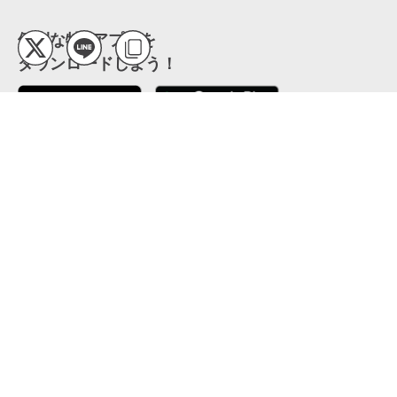
便利な特Pアプリを
ダウンロードしよう！
ここから「インストール」して、便利な特Pアプリを
公式 X
GETしよう
公式 Facebook
特P
会員・利用規約