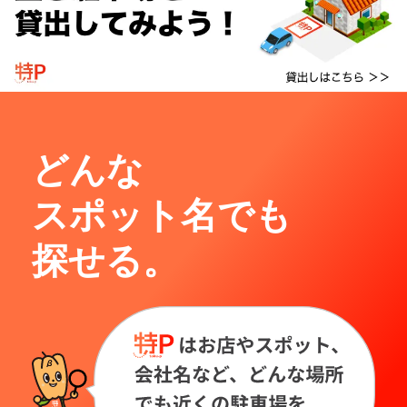
どんな
スポット名でも
探せる。