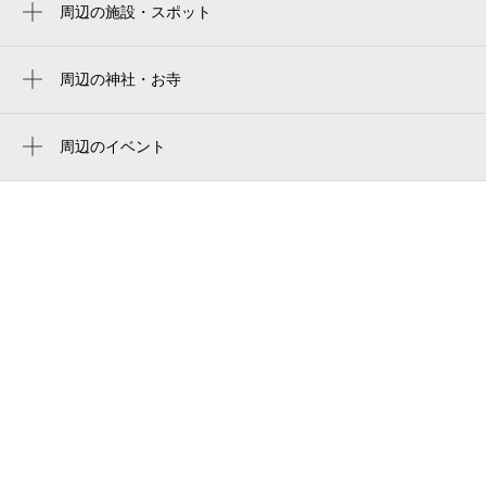
周辺の施設・スポット
梅田写真館（河沼郡）
坂下コミュニティセンター
周辺の神社・お寺
会津坂下教会
会津坂下町民体育館
周辺のイベント
会津坂下教会
周辺にイベントが見つかりませんでした。
会津坂下町役場
aizubange town hall
ハッピータイム会津
会津坂下町役場坂下コミュニティーセンタ
ー
イソメ写真館
会津坂下駅駐輪場
フォトスタジオ原