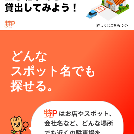
どんな
スポット名でも
探せる。