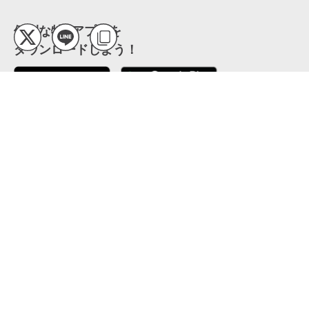
便利な特Pアプリを
ダウンロードしよう！
ここから「インストール」して、便利な特Pアプリを
公式 X
GETしよう
公式 Facebook
特P
会員・利用規約