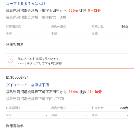
コープＢＥＳＴＡばんげ
625m
8～12分
福島県河沼郡会津坂下町字石田甲から
徒歩
福島県河沼郡会津坂下町字館の下339
-
-
120台
駐車場形式
屋内外形式
駐車台数
-
-
-
全長
全幅
車高
利用客無料
気に入った駐車場を見つけたら
ハートをタップしてマイPに保存
ID:305008734
ダイユーエイト会津坂下店
864m
11～16分
福島県河沼郡会津坂下町字石田甲から
徒歩
福島県河沼郡会津坂下町字館ノ下70
-
-
390台
駐車場形式
屋内外形式
駐車台数
-
-
-
全長
全幅
車高
利用客無料