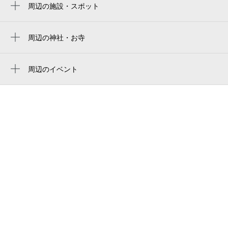
周辺の施設・スポット
会津坂下町役場坂下コミュニティーセンタ
ー
周辺の神社・お寺
会津坂下町民体育館
会津坂下教会
坂下コミュニティセンター
周辺のイベント
周辺にイベントが見つかりませんでした。
会津坂下教会
会津坂下駅駐輪場
梅田写真館（河沼郡）
会津坂下町役場
aizubange town hall
ハッピータイム会津
イソメ写真館
フォトスタジオ原