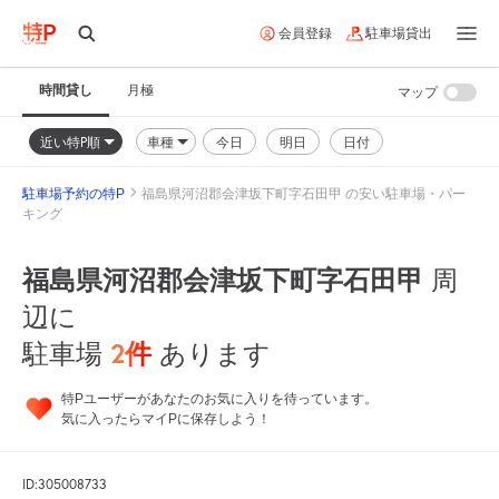
会員登録
駐車場貸出
時間貸し
月極
マップ
近い特P順
車種
今日
明日
日付
駐車場予約の特P
福島県河沼郡会津坂下町字石田甲 の安い駐車場・パー
キング
福島県河沼郡会津坂下町字石田甲
周
辺に
2
件
駐車場
あります
特Pユーザーがあなたのお気に入りを待っています。
気に入ったらマイPに保存しよう！
ID:305008733