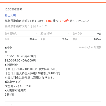
ID:305032891
郡山大町
86m
2～3分
福島県郡山市大町1丁目1-1から
徒歩
近くてオススメ！
福島県郡山市大町１丁目７－１２
-
-
11台
駐車場形式
屋内外形式
駐車台数
500cm
190cm
200cm
全長
全幅
車高
■料金
2026年7月27日
更新
全日
07:00-18:00 40分/200円
18:00-07:00 40分/200円
■上限料金
【全日】7:00～18:00以内 最大料金550円
【全日】最大料金入庫後24時間以内1000円
※最大料金は繰り返し適用となります。
■駐車サイズ
大型可 ハイルーフ可
■入出庫可能時間
24時間