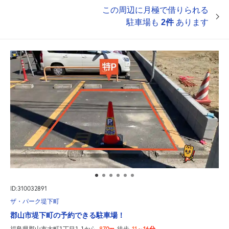
この周辺に月極で借りられる
駐車場も
2件
あります
ID:310032891
ザ・パーク堤下町
郡山市堤下町の予約できる駐車場！
870m
11～16分
福島県郡山市大町1丁目1-1から
徒歩