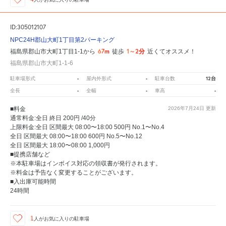
ID:305012107
NPC24H郡山大町1丁目第2パーキング
67m
1～2分
福島県郡山市大町1丁目1-1から
徒歩
近くてオススメ！
福島県郡山市大町1-1-6
-
-
12台
駐車場形式
屋内外形式
駐車台数
-
-
-
全長
全幅
車高
■料金
2026年7月24日
更新
通常料金:全日 終日 200円 /40分
上限料金:全日 区間最大 08:00〜18:00 500円 No.1〜No.4
全日 区間最大 08:00〜18:00 600円 No.5〜No.12
全日 区間最大 18:00〜08:00 1,000円
■提携店舗など
※本駐車場はインボイス対応の領収書が発行されます。
※料金は予告なく変更することがございます。
■入出庫可能時間
24時間
1
人が
お気に入りの駐車場