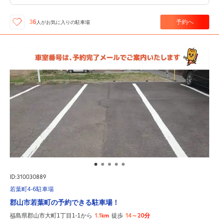
予約へ
36
人が
お気に入りの駐車場
ID:310030889
若葉町4-6駐車場
郡山市若葉町の予約できる駐車場！
1.1km
14～20分
福島県郡山市大町1丁目1-1から
徒歩