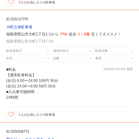
4
人が
お気に入りの駐車場
ID:305137719
大町立体駐車場
97m
2～3分
福島県郡山市大町1丁目1-1から
徒歩
近くてオススメ！
福島県郡山市大町1丁目7-14
-
-
-
駐車場形式
屋内外形式
駐車台数
-
-
-
全長
全幅
車高
■料金
2026年7月24日
更新
【通常駐車料金】
(全日) 6:00〜24:00 100円 30分
(全日) 24:00〜6:00 50円 30分
■入出庫可能時間
24時間
1
人が
お気に入りの駐車場
ID:305008713