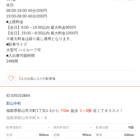
全日
08:00-19:00 40分/200円
19:00-08:00 40分/200円
■上限料金
【全日】8:00～19:00以内 最大料金900円
【全日】19:00～8:00以内 最大料金1000円
※最大料金は繰り返し適用となります。
■駐車サイズ
大型可 ハイルーフ可
■入出庫可能時間
24時間
5
人が
お気に入りの駐車場
ID:305032884
郡山中町
112m
2～3分
福島県郡山市大町1丁目1-1から
徒歩
近くてオススメ！
福島県郡山市中町８－８
-
-
11台
駐車場形式
屋内外形式
駐車台数
500cm
190cm
200cm
全長
全幅
車高