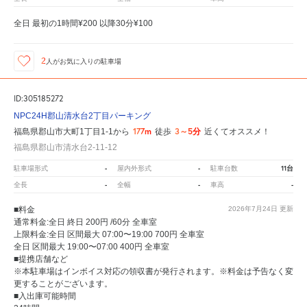
全日 最初の1時間¥200 以降30分¥100
2
人が
お気に入りの駐車場
ID:305185272
NPC24H郡山清水台2丁目パーキング
177m
3～5分
福島県郡山市大町1丁目1-1から
徒歩
近くてオススメ！
福島県郡山市清水台2-11-12
-
-
11台
駐車場形式
屋内外形式
駐車台数
-
-
-
全長
全幅
車高
■料金
2026年7月24日
更新
通常料金:全日 終日 200円 /60分 全車室
上限料金:全日 区間最大 07:00〜19:00 700円 全車室
全日 区間最大 19:00〜07:00 400円 全車室
■提携店舗など
※本駐車場はインボイス対応の領収書が発行されます。※料金は予告なく変
更することがございます。
■入出庫可能時間