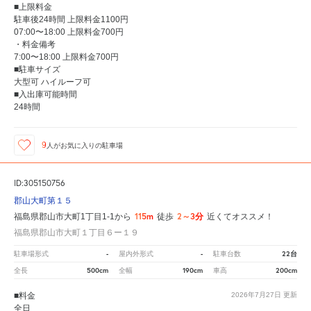
■上限料金
駐車後24時間 上限料金1100円
07:00〜18:00 上限料金700円
・料金備考
7:00〜18:00 上限料金700円
■駐車サイズ
大型可 ハイルーフ可
■入出庫可能時間
24時間
9
人が
お気に入りの駐車場
ID:305150756
郡山大町第１５
115m
2～3分
福島県郡山市大町1丁目1-1から
徒歩
近くてオススメ！
福島県郡山市大町１丁目６ー１９
-
-
22台
駐車場形式
屋内外形式
駐車台数
500cm
190cm
200cm
全長
全幅
車高
■料金
2026年7月27日
更新
全日