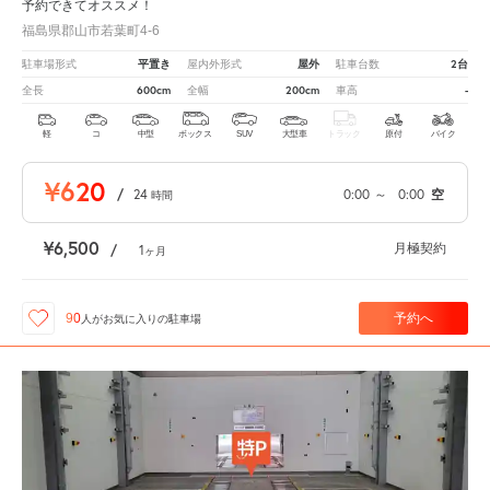
予約できてオススメ！
福島県郡山市若葉町4-6
平置き
屋外
2台
駐車場形式
屋内外形式
駐車台数
600cm
200cm
-
全長
全幅
車高
軽
コ
中型
ボックス
SUV
大型車
トラック
原付
バイク
¥620
/
24
0:00
～
0:00
空
時間
¥6,500
月極契約
/
1
ヶ月
予約へ
90
人が
お気に入りの駐車場