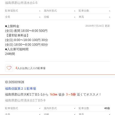
福島県郡山市清水台1-5
-
-
-
駐車場形式
屋内外形式
駐車台数
-
-
-
全長
全幅
車高
■上限料金
2026年7月24日
更新
(全日) 夜間 18:00〜8:00 500円
【通常駐車料金】
(全日) 8:00〜18:00 100円 30分
(全日) 18:00〜8:00 100円 60分
■入出庫可能時間
24時間
4
人が
お気に入りの駐車場
ID:305001828
福島信販第２１駐車場
163m
3～5分
福島県郡山市大町1丁目1-1から
徒歩
近くてオススメ！
福島県郡山市清水台1丁目5-9
-
-
40台
駐車場形式
屋内外形式
駐車台数
-
-
-
全長
全幅
車高