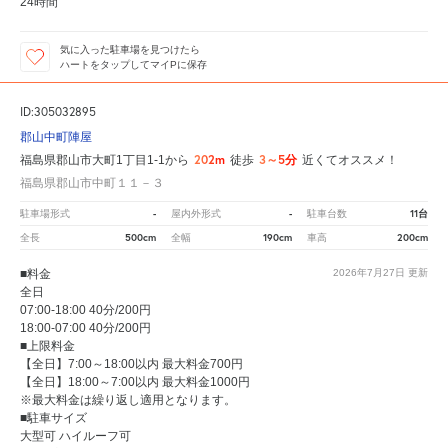
24時間
気に入った駐車場を見つけたら
ハートをタップしてマイPに保存
ID:305032895
郡山中町陣屋
202m
3～5分
福島県郡山市大町1丁目1-1から
徒歩
近くてオススメ！
福島県郡山市中町１１－３
-
-
11台
駐車場形式
屋内外形式
駐車台数
500cm
190cm
200cm
全長
全幅
車高
■料金
2026年7月27日
更新
全日
07:00-18:00 40分/200円
18:00-07:00 40分/200円
■上限料金
【全日】7:00～18:00以内 最大料金700円
【全日】18:00～7:00以内 最大料金1000円
※最大料金は繰り返し適用となります。
■駐車サイズ
大型可 ハイルーフ可