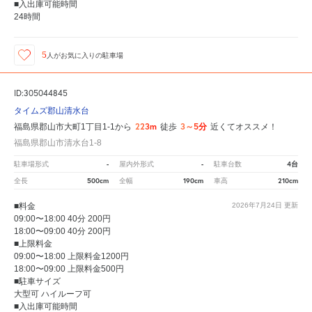
■入出庫可能時間
24時間
5
人が
お気に入りの駐車場
ID:305044845
タイムズ郡山清水台
223m
3～5分
福島県郡山市大町1丁目1-1から
徒歩
近くてオススメ！
福島県郡山市清水台1-8
-
-
4台
駐車場形式
屋内外形式
駐車台数
500cm
190cm
210cm
全長
全幅
車高
■料金
2026年7月24日
更新
09:00〜18:00 40分 200円
18:00〜09:00 40分 200円
■上限料金
09:00〜18:00 上限料金1200円
18:00〜09:00 上限料金500円
■駐車サイズ
大型可 ハイルーフ可
■入出庫可能時間