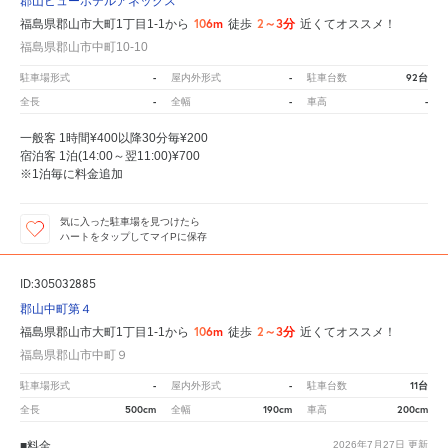
郡山ビューホテルアネックス
106m
2～3分
福島県郡山市大町1丁目1-1から
徒歩
近くてオススメ！
福島県郡山市中町10-10
-
-
92台
駐車場形式
屋内外形式
駐車台数
-
-
-
全長
全幅
車高
一般客 1時間¥400以降30分毎¥200
宿泊客 1泊(14:00～翌11:00)¥700
※1泊毎に料金追加
気に入った駐車場を見つけたら
ハートをタップしてマイPに保存
ID:305032885
郡山中町第４
106m
2～3分
福島県郡山市大町1丁目1-1から
徒歩
近くてオススメ！
福島県郡山市中町９
-
-
11台
駐車場形式
屋内外形式
駐車台数
500cm
190cm
200cm
全長
全幅
車高
■料金
2026年7月27日
更新