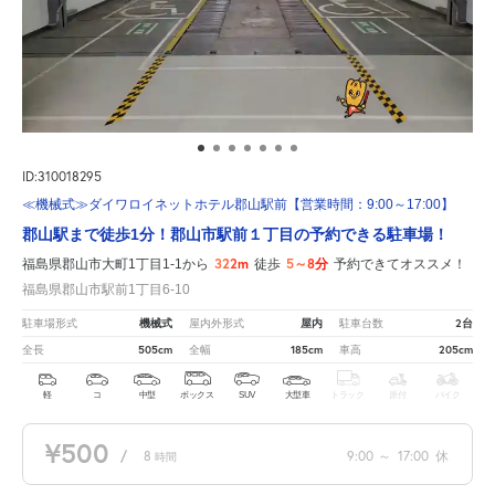
ID:310018295
≪機械式≫ダイワロイネットホテル郡山駅前【営業時間：9:00～17:00】
郡山駅まで徒歩1分！郡山市駅前１丁目の予約できる駐車場！
322m
5～8分
福島県郡山市大町1丁目1-1から
徒歩
予約できてオススメ！
福島県郡山市駅前1丁目6-10
機械式
屋内
2台
駐車場形式
屋内外形式
駐車台数
505cm
185cm
205cm
全長
全幅
車高
軽
コ
中型
ボックス
SUV
大型車
トラック
原付
バイク
¥500
/
8
9:00
～
17:00
休
時間