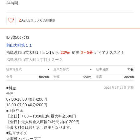
24時間
2
人が
お気に入りの駐車場
ID:305067612
郡山大町第１１
229m
3～5分
福島県郡山市大町1丁目1-1から
徒歩
近くてオススメ！
福島県郡山市大町１丁目１２ー２
-
-
15台
駐車場形式
屋内外形式
駐車台数
500cm
190cm
200cm
全長
全幅
車高
■料金
2026年7月27日
更新
全日
07:00-18:00 40分/200円
18:00-07:00 40分/200円
■上限料金
【全日】7:00～18:00以内 最大料金600円
【全日】最大料金入庫後24時間以内1200円
※最大料金は繰り返し適用となります。
■駐車サイズ
大型可 ハイルーフ可