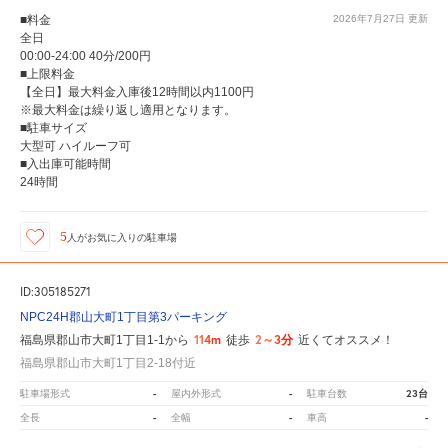
■料金
2026年7月27日
更新
全日
00:00-24:00 40分/200円
■上限料金
【全日】最大料金入庫後12時間以内1100円
※最大料金は繰り返し適用となります。
■駐車サイズ
大型可 ハイルーフ可
■入出庫可能時間
24時間
5
人が
お気に入りの駐車場
ID:305185271
NPC24H郡山大町1丁目第3パーキング
114m
2～3分
福島県郡山市大町1丁目1-1から
徒歩
近くてオススメ！
福島県郡山市大町1丁目2-18付近
-
-
23台
駐車場形式
屋内外形式
駐車台数
-
-
-
全長
全幅
車高