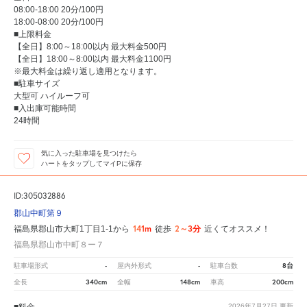
08:00-18:00 20分/100円
18:00-08:00 20分/100円
■上限料金
【全日】8:00～18:00以内 最大料金500円
【全日】18:00～8:00以内 最大料金1100円
※最大料金は繰り返し適用となります。
■駐車サイズ
大型可 ハイルーフ可
■入出庫可能時間
24時間
気に入った駐車場を見つけたら
ハートをタップしてマイPに保存
ID:305032886
郡山中町第９
141m
2～3分
福島県郡山市大町1丁目1-1から
徒歩
近くてオススメ！
福島県郡山市中町８ー７
-
-
8台
駐車場形式
屋内外形式
駐車台数
340cm
148cm
200cm
全長
全幅
車高
■料金
2026年7月27日
更新