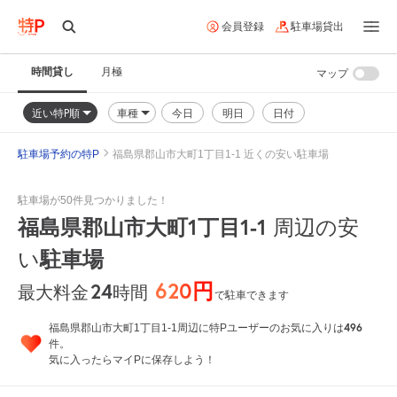
会員登録
駐車場貸出
時間貸し
月極
マップ
近い特P順
車種
今日
明日
日付
駐車場予約の特P
福島県郡山市大町1丁目1-1 近くの安い駐車場
駐車場が50件見つかりました！
福島県郡山市大町1丁目1-1
周辺の安
駐車場
い
620円
24
時間
最大料金
で駐車できます
496
福島県郡山市大町1丁目1-1周辺に特Pユーザーのお気に入りは
件。
気に入ったらマイPに保存しよう！