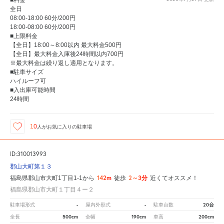
全日
08:00-18:00 60分/200円
18:00-08:00 60分/200円
■上限料金
【全日】18:00～8:00以内 最大料金500円
【全日】最大料金入庫後24時間以内700円
※最大料金は繰り返し適用となります。
■駐車サイズ
ハイルーフ可
■入出庫可能時間
24時間
10
人が
お気に入りの駐車場
ID:310013993
郡山大町第１３
142m
2～3分
福島県郡山市大町1丁目1-1から
徒歩
近くてオススメ！
福島県郡山市大町１丁目４ー２
-
-
20台
駐車場形式
屋内外形式
駐車台数
500cm
190cm
200cm
全長
全幅
車高