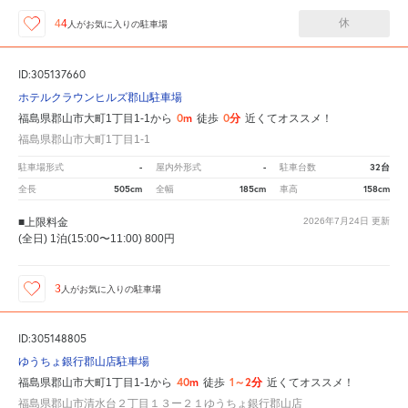
休
44
人が
お気に入りの駐車場
ID:305137660
ホテルクラウンヒルズ郡山駐車場
0m
0分
福島県郡山市大町1丁目1-1から
徒歩
近くてオススメ！
福島県郡山市大町1丁目1-1
-
-
32台
駐車場形式
屋内外形式
駐車台数
505cm
185cm
158cm
全長
全幅
車高
■上限料金
2026年7月24日
更新
(全日) 1泊(15:00〜11:00) 800円
3
人が
お気に入りの駐車場
ID:305148805
ゆうちょ銀行郡山店駐車場
40m
1～2分
福島県郡山市大町1丁目1-1から
徒歩
近くてオススメ！
福島県郡山市清水台２丁目１３ー２１ゆうちょ銀行郡山店