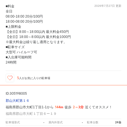
■料金
2026年7月27日
更新
全日
08:00-18:00 20分/100円
18:00-08:00 20分/100円
■上限料金
【全日】8:00～18:00以内 最大料金450円
【全日】18:00～8:00以内 最大料金1000円
※最大料金は繰り返し適用となります。
■駐車サイズ
大型可 ハイルーフ可
■入出庫可能時間
24時間
5
人が
お気に入りの駐車場
ID:305198005
郡山大町第１６
144m
2～3分
福島県郡山市大町1丁目1-1から
徒歩
近くてオススメ！
福島県郡山市大町１丁目６ー１９
-
-
29台
駐車場形式
屋内外形式
駐車台数