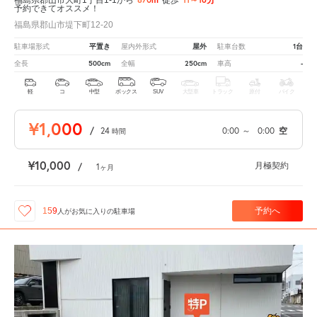
予約できてオススメ！
福島県郡山市堤下町12-20
平置き
屋外
1台
駐車場形式
屋内外形式
駐車台数
500cm
250cm
-
全長
全幅
車高
軽
コ
中型
ボックス
SUV
大型車
トラック
原付
バイク
¥1,000
/
24
0:00
～
0:00
空
時間
¥10,000
月極契約
/
1
ヶ月
予約へ
159
人が
お気に入りの駐車場