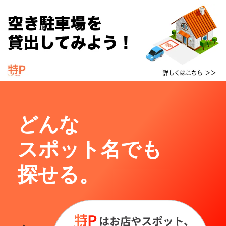
どんな
スポット名でも
探せる。