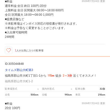
■料金
2026年7月24日
更新
通常料金:全日 終日 100円 /20分
上限料金:全日 区間最大 08:00〜18:00 600円
全日 区間最大 18:00〜08:00 1,000円
■提携店舗など
※本駐車場はインボイス対応の領収書が発行されます。
※料金は予告なく変更することがございます。
■入出庫可能時間
24時間
1
人が
お気に入りの駐車場
ID:305044848
タイムズ郡山大町第3
115m
2～3分
福島県郡山市大町1丁目1-1から
徒歩
近くてオススメ！
福島県郡山市大町1-2
-
-
32台
駐車場形式
屋内外形式
駐車台数
500cm
190cm
210cm
全長
全幅
車高
■料金
2026年7月24日
更新
20分 100円