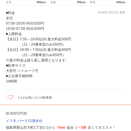
500cm
190cm
200cm
全長
全幅
車高
■料金
2026年7月27日
更新
全日
07:00-18:00 40分/200円
18:00-07:00 40分/200円
■上限料金
【全日】7:00～18:00以内 最大料金500円
（21～29番車室のみ450円）
【全日】18:00～7:00以内 最大料金900円
（21～29番車室のみ850円）
※最大料金は繰り返し適用となります。
■駐車サイズ
大型可 ハイルーフ可
■入出庫可能時間
24時間
1
人が
お気に入りの駐車場
ID:305137720
イツモ パーク21清水台
146m
2～3分
福島県郡山市大町1丁目1-1から
徒歩
近くてオススメ！