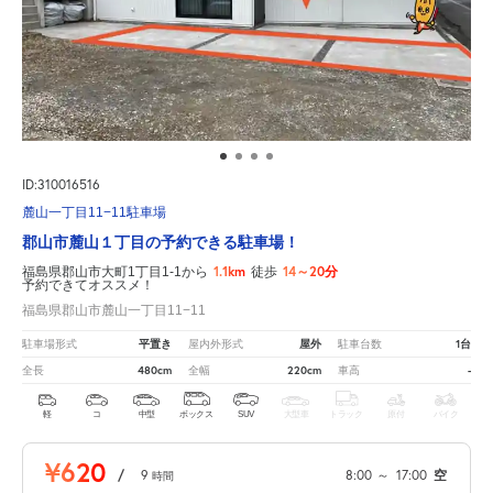
ID:310016516
麓山一丁目11−11駐車場
郡山市麓山１丁目の予約できる駐車場！
1.1km
14～20分
福島県郡山市大町1丁目1-1から
徒歩
予約できてオススメ！
福島県郡山市麓山一丁目11−11
平置き
屋外
1台
駐車場形式
屋内外形式
駐車台数
480cm
220cm
-
全長
全幅
車高
軽
コ
中型
ボックス
SUV
大型車
トラック
原付
バイク
¥620
/
9
8:00
～
17:00
空
時間