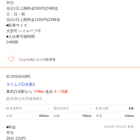
平日
当日1日上限料金500円(24時迄
土・日・祝
当日1日上限料金1000円(24時迄
■駐車サイズ
大型可 ハイルーフ可
■入出庫可能時間
24時間
2
人が
お気に入りの駐車場
ID:305063085
タイムズ日光第3
598m
8～12分
東武日光駅から
徒歩
栃木県日光市御幸町5
-
-
8台
駐車場形式
屋内外形式
駐車台数
500cm
190cm
210cm
全長
全幅
車高
■料金
2026年7月24日
更新
平日
30分 220円