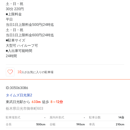
土・日・祝
30分 220円
■上限料金
平日
当日1日上限料金500円(24時迄
土・日・祝
当日1日上限料金600円(24時迄
■駐車サイズ
大型可 ハイルーフ可
■入出庫可能時間
24時間
10
人が
お気に入りの駐車場
ID:305063086
タイムズ日光第2
633m
8～12分
東武日光駅から
徒歩
栃木県日光市御幸町603
-
-
14台
駐車場形式
屋内外形式
駐車台数
500cm
190cm
210cm
全長
全幅
車高