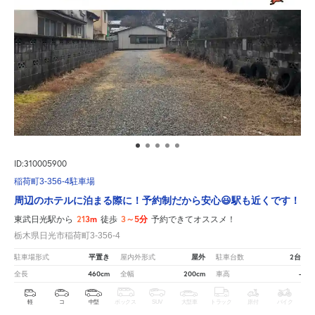
ID:310005900
稲荷町3-356-4駐車場
周辺のホテルに泊まる際に！予約制だから安心😃駅も近くです！
213m
3～5分
東武日光駅から
徒歩
予約できてオススメ！
栃木県日光市稲荷町3-356-4
平置き
屋外
2台
駐車場形式
屋内外形式
駐車台数
460cm
200cm
-
全長
全幅
車高
軽
コ
中型
ボックス
SUV
大型車
トラック
原付
バイク