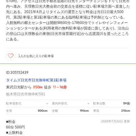
570m)。アクセスは日光宇都宮道路の日光インターチェンジを下りて日光市
内へ進み、天理教日光大教会前の交差点を道標に従い駐車場方面へ直進した
先にある。2021年4月よりタイムズの運営となり料金は当日1日最大500
円、第2駐車場と第1駐車場の奥にある臨時駐車場は予約制となっている。
入館無料の郷土センターは開館9時00分-17時00分でトイレやインフォメー
ションセンターがある(利用者用の無料駐車場が国道に面してあり)。泣虫山
の登山口は天理教会の東側(日光市保育園付近)から志渡淵川を渡ったところ
にある。
1
人が
お気に入りの駐車場
ID:305152439
タイムズ日光市日光御幸町第1駐車場
850m
11～16分
東武日光駅から
徒歩
栃木県日光市御幸町591
-
-
59台
駐車場形式
屋内外形式
駐車台数
500cm
190cm
210cm
全長
全幅
車高
■料金
2026年7月24日
更新
60分 500円
■上限料金