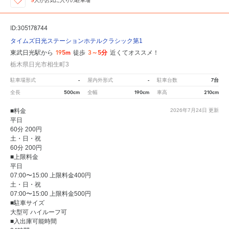
9
人が
お気に入りの駐車場
ID:305178744
タイムズ日光ステーションホテルクラシック第1
195m
3～5分
東武日光駅から
徒歩
近くてオススメ！
栃木県日光市相生町3
-
-
7台
駐車場形式
屋内外形式
駐車台数
500cm
190cm
210cm
全長
全幅
車高
■料金
2026年7月24日
更新
平日
60分 200円
土・日・祝
60分 200円
■上限料金
平日
07:00〜15:00 上限料金400円
土・日・祝
07:00〜15:00 上限料金500円
■駐車サイズ
大型可 ハイルーフ可
■入出庫可能時間