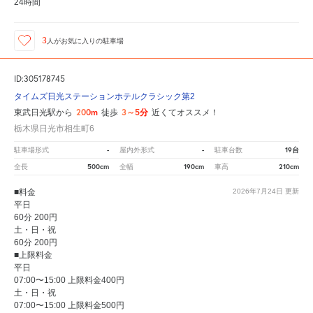
24時間
3
人が
お気に入りの駐車場
ID:305178745
タイムズ日光ステーションホテルクラシック第2
200m
3～5分
東武日光駅から
徒歩
近くてオススメ！
栃木県日光市相生町6
-
-
19台
駐車場形式
屋内外形式
駐車台数
500cm
190cm
210cm
全長
全幅
車高
■料金
2026年7月24日
更新
平日
60分 200円
土・日・祝
60分 200円
■上限料金
平日
07:00〜15:00 上限料金400円
土・日・祝
07:00〜15:00 上限料金500円