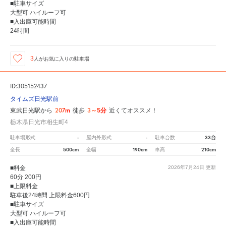
■駐車サイズ
大型可 ハイルーフ可
■入出庫可能時間
24時間
3
人が
お気に入りの駐車場
ID:305152437
タイムズ日光駅前
207m
3～5分
東武日光駅から
徒歩
近くてオススメ！
栃木県日光市相生町4
-
-
33台
駐車場形式
屋内外形式
駐車台数
500cm
190cm
210cm
全長
全幅
車高
■料金
2026年7月24日
更新
60分 200円
■上限料金
駐車後24時間 上限料金600円
■駐車サイズ
大型可 ハイルーフ可
■入出庫可能時間