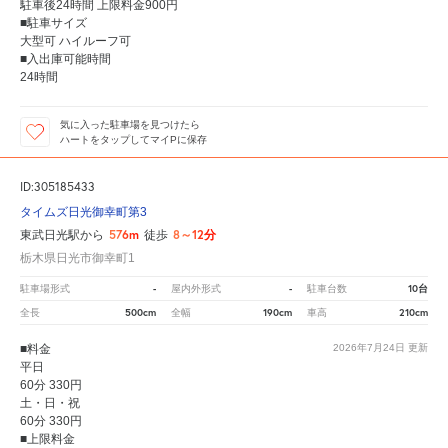
駐車後24時間 上限料金900円
■駐車サイズ
大型可 ハイルーフ可
■入出庫可能時間
24時間
気に入った駐車場を見つけたら
ハートをタップしてマイPに保存
ID:305185433
タイムズ日光御幸町第3
576m
8～12分
東武日光駅から
徒歩
栃木県日光市御幸町1
-
-
10台
駐車場形式
屋内外形式
駐車台数
500cm
190cm
210cm
全長
全幅
車高
■料金
2026年7月24日
更新
平日
60分 330円
土・日・祝
60分 330円
■上限料金