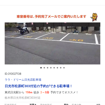
ID:310027138
ララ・ドリーム日光店駐車場
日光市松原町303付近の予約ができる駐車場！
158m
2～3分
東武日光駅から
徒歩
予約できてオススメ！
栃木県日光市松原町303付近
平置き
屋外
5台
駐車場形式
屋内外形式
駐車台数