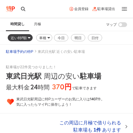
会員登録
駐車場貸出
時間貸し
月極
マップ
近い特P順
車種
今日
明日
日付
駐車場予約の特P
東武日光駅 近くの安い駐車場
駐車場が22件見つかりました！
東武日光駅
周辺の安い
駐車場
370円
24
時間
最大料金
で駐車できます
1407
東武日光駅周辺に特Pユーザーのお気に入りは
件。
気に入ったらマイPに保存しよう！
この周辺に月極で借りられる
駐車場も
1件
あります