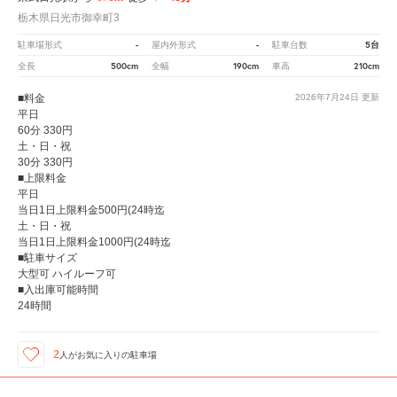
栃木県日光市御幸町3
-
-
5台
駐車場形式
屋内外形式
駐車台数
500cm
190cm
210cm
全長
全幅
車高
■料金
2026年7月24日
更新
平日
60分 330円
土・日・祝
30分 330円
■上限料金
平日
当日1日上限料金500円(24時迄
土・日・祝
当日1日上限料金1000円(24時迄
■駐車サイズ
大型可 ハイルーフ可
■入出庫可能時間
24時間
2
人が
お気に入りの駐車場