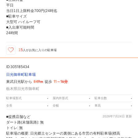
平日
当日1日上限料金700円(24時迄
■駐車サイズ
大型可 ハイルーフ可
■入出庫可能時間
24時間
15
人が
お気に入りの駐車場
ID:305185434
日光御幸町駐車場
849m
11～16分
東武日光駅から
徒歩
栃木県日光市御幸町
-
-
-
駐車場形式
屋内外形式
駐車台数
-
-
-
全長
全幅
車高
■提携店舗など
2026年7月24日
更新
ダート路(未舗装路): 無
トイレ: 無
駐車場の概要: 日光郷土センターの裏側にある市営の有料駐車場(標高