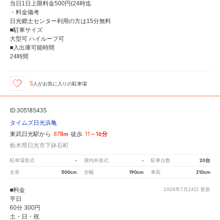
当日1日上限料金500円(24時迄
・料金備考
日光郷土センター利用の方は15分無料
■駐車サイズ
大型可 ハイルーフ可
■入出庫可能時間
24時間
5
人が
お気に入りの駐車場
ID:305185435
タイムズ日光浜亀
878m
11～16分
東武日光駅から
徒歩
栃木県日光市下鉢石町
-
-
20台
駐車場形式
屋内外形式
駐車台数
500cm
190cm
210cm
全長
全幅
車高
■料金
2026年7月24日
更新
平日
60分 300円
土・日・祝