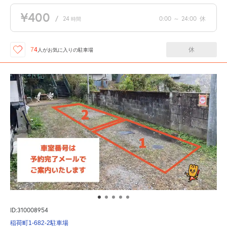
¥400
/
24
0:00
～
24:00
休
時間
休
74
人が
お気に入りの駐車場
ID:310008954
稲荷町1-682-2駐車場