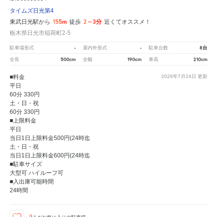
タイムズ日光第4
155m
2～3分
東武日光駅から
徒歩
近くてオススメ！
栃木県日光市稲荷町2-5
-
-
8台
駐車場形式
屋内外形式
駐車台数
500cm
190cm
210cm
全長
全幅
車高
■料金
2026年7月24日
更新
平日
60分 330円
土・日・祝
60分 330円
■上限料金
平日
当日1日上限料金500円(24時迄
土・日・祝
当日1日上限料金600円(24時迄
■駐車サイズ
大型可 ハイルーフ可
■入出庫可能時間
24時間