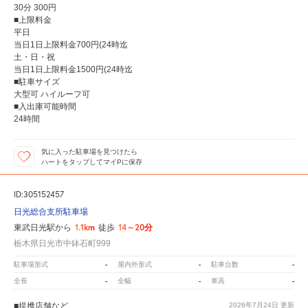
30分 300円
■上限料金
平日
当日1日上限料金700円(24時迄
土・日・祝
当日1日上限料金1500円(24時迄
■駐車サイズ
大型可 ハイルーフ可
■入出庫可能時間
24時間
気に入った駐車場を見つけたら
ハートをタップしてマイPに保存
ID:305152457
日光総合支所駐車場
1.1km
14～20分
東武日光駅から
徒歩
栃木県日光市中鉢石町999
-
-
-
駐車場形式
屋内外形式
駐車台数
-
-
-
全長
全幅
車高
■提携店舗など
2026年7月24日
更新