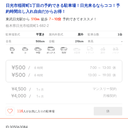
日光市稲荷町1丁目の予約できる駐車場！日光来るならココ！予
約時間出し入れ自由だからお得！
510m
7～10分
東武日光駅から
徒歩
予約できてオススメ！
栃木県日光市稲荷町1-682-2
平置き
屋外
2台
駐車場形式
屋内外形式
駐車台数
500cm
210cm
-
全長
全幅
車高
軽
コ
中型
ボックス
SUV
大型車
トラック
原付
バイク
¥500
/
6
7:00
～
13:00
休
時間
¥500
/
6
13:00
～
19:00
休
時間
¥4,500
マンスリー契約
/
1
ヶ月
¥4,000
月極契約
/
1
ヶ月
休
116
人が
お気に入りの駐車場
ID:305063084