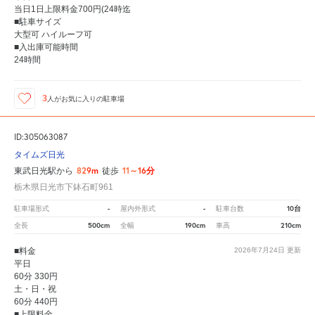
当日1日上限料金700円(24時迄
■駐車サイズ
大型可 ハイルーフ可
■入出庫可能時間
24時間
3
人が
お気に入りの駐車場
ID:305063087
タイムズ日光
829m
11～16分
東武日光駅から
徒歩
栃木県日光市下鉢石町961
-
-
10台
駐車場形式
屋内外形式
駐車台数
500cm
190cm
210cm
全長
全幅
車高
■料金
2026年7月24日
更新
平日
60分 330円
土・日・祝
60分 440円
■上限料金