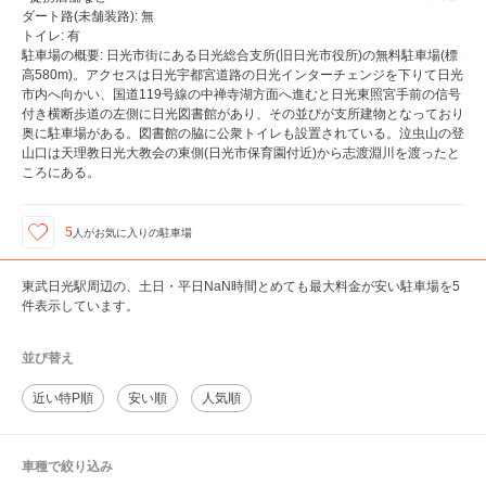
ダート路(未舗装路): 無
トイレ: 有
駐車場の概要: 日光市街にある日光総合支所(旧日光市役所)の無料駐車場(標
高580m)。アクセスは日光宇都宮道路の日光インターチェンジを下りて日光
市内へ向かい、国道119号線の中禅寺湖方面へ進むと日光東照宮手前の信号
付き横断歩道の左側に日光図書館があり、その並びが支所建物となっており
奥に駐車場がある。図書館の脇に公衆トイレも設置されている。泣虫山の登
山口は天理教日光大教会の東側(日光市保育園付近)から志渡淵川を渡ったと
ころにある。
5
人が
お気に入りの駐車場
東武日光駅周辺の、土日・平日NaN時間とめても最大料金が安い駐車場を5
件表示しています。
並び替え
近い特P順
安い順
人気順
車種で絞り込み