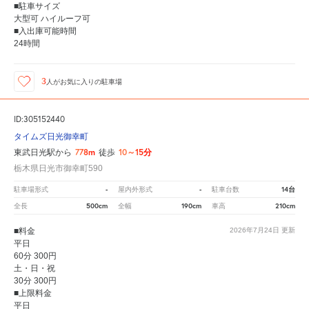
■駐車サイズ
大型可 ハイルーフ可
■入出庫可能時間
24時間
3
人が
お気に入りの駐車場
ID:305152440
タイムズ日光御幸町
778m
10～15分
東武日光駅から
徒歩
栃木県日光市御幸町590
-
-
14台
駐車場形式
屋内外形式
駐車台数
500cm
190cm
210cm
全長
全幅
車高
■料金
2026年7月24日
更新
平日
60分 300円
土・日・祝
30分 300円
■上限料金
平日