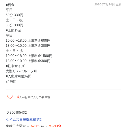
■料金
2026年7月24日
更新
平日
60分 330円
土・日・祝
30分 330円
■上限料金
平日
10:00〜18:00 上限料金600円
18:00〜10:00 上限料金300円
土・日・祝
10:00〜18:00 上限料金1500円
18:00〜10:00 上限料金300円
■駐車サイズ
大型可 ハイルーフ可
■入出庫可能時間
24時間
4
人が
お気に入りの駐車場
ID:305185432
タイムズ日光御幸町第2
670m
9～13分
東武日光駅から
徒歩