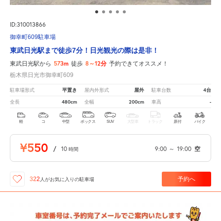
ID:310013866
御幸町609駐車場
東武日光駅まで徒歩7分！日光観光の際は是非！
573m
8～12分
東武日光駅から
徒歩
予約できてオススメ！
栃木県日光市御幸町609
平置き
屋外
4台
駐車場形式
屋内外形式
駐車台数
480cm
200cm
-
全長
全幅
車高
軽
コ
中型
ボックス
SUV
大型車
トラック
原付
バイク
¥550
/
10
9:00
～
19:00
空
時間
予約へ
322
人が
お気に入りの駐車場