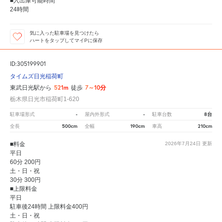
■入出庫可能時間
24時間
気に入った駐車場を見つけたら
ハートをタップしてマイPに保存
ID:305199901
タイムズ日光稲荷町
521m
7～10分
東武日光駅から
徒歩
栃木県日光市稲荷町1-620
-
-
8台
駐車場形式
屋内外形式
駐車台数
500cm
190cm
210cm
全長
全幅
車高
■料金
2026年7月24日
更新
平日
60分 200円
土・日・祝
30分 300円
■上限料金
平日
駐車後24時間 上限料金400円
土・日・祝