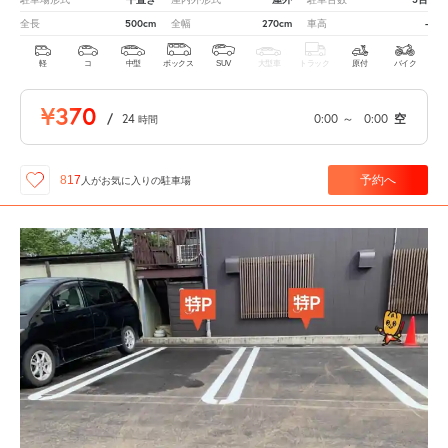
500cm
270cm
-
全長
全幅
車高
軽
コ
中型
ボックス
SUV
大型車
トラック
原付
バイク
¥370
/
24
0:00
～
0:00
空
時間
予約へ
817
人が
お気に入りの駐車場