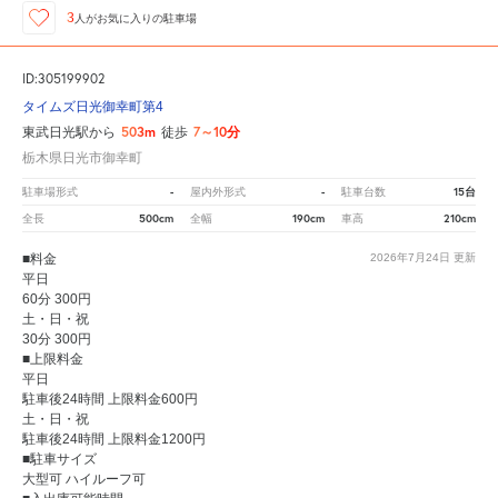
3
人が
お気に入りの駐車場
ID:305199902
タイムズ日光御幸町第4
503m
7～10分
東武日光駅から
徒歩
栃木県日光市御幸町
-
-
15台
駐車場形式
屋内外形式
駐車台数
500cm
190cm
210cm
全長
全幅
車高
■料金
2026年7月24日
更新
平日
60分 300円
土・日・祝
30分 300円
■上限料金
平日
駐車後24時間 上限料金600円
土・日・祝
駐車後24時間 上限料金1200円
■駐車サイズ
大型可 ハイルーフ可