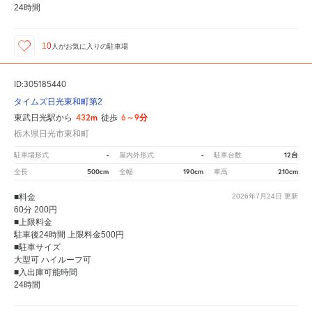
24時間
10
人が
お気に入りの駐車場
ID:305185440
タイムズ日光東和町第2
432m
6～9分
東武日光駅から
徒歩
栃木県日光市東和町
-
-
12台
駐車場形式
屋内外形式
駐車台数
500cm
190cm
210cm
全長
全幅
車高
■料金
2026年7月24日
更新
60分 200円
■上限料金
駐車後24時間 上限料金500円
■駐車サイズ
大型可 ハイルーフ可
■入出庫可能時間
24時間