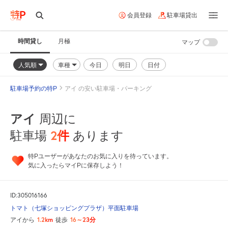
会員登録
駐車場貸出
時間貸し
月極
マップ
人気順
車種
今日
明日
日付
駐車場予約の特P
アイ の安い駐車場・パーキング
アイ
周辺に
2
件
駐車場
あります
特Pユーザーがあなたのお気に入りを待っています。
気に入ったらマイPに保存しよう！
ID:305016166
トマト（七塚ショッピングプラザ）平面駐車場
1.2km
16～23分
アイから
徒歩