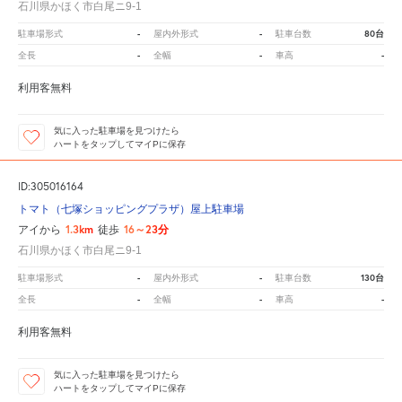
石川県かほく市白尾ニ9-1
-
-
80台
駐車場形式
屋内外形式
駐車台数
-
-
-
全長
全幅
車高
利用客無料
気に入った駐車場を見つけたら
ハートをタップしてマイPに保存
ID:305016164
トマト（七塚ショッピングプラザ）屋上駐車場
1.3km
16～23分
アイから
徒歩
石川県かほく市白尾ニ9-1
-
-
130台
駐車場形式
屋内外形式
駐車台数
-
-
-
全長
全幅
車高
利用客無料
気に入った駐車場を見つけたら
ハートをタップしてマイPに保存