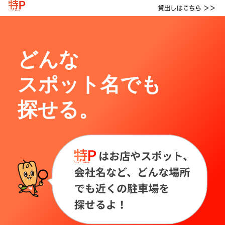
どんな
スポット名でも
探せる。