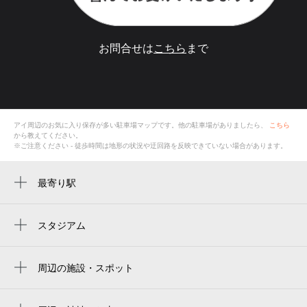
お問合せは
こちら
まで
アイ
周辺のお気に入り保存が多い
駐車場
マップです。他の駐車場がありましたら、
こちら
から教えてください。
※ご注意ください - 徒歩時間は地形の状況や迂回路を反映できていない場合があります。
最寄り駅
宇野気駅
スタジアム
周辺にスタジアムが見つかりませんでした。
周辺の施設・スポット
アイ
内日角公民館