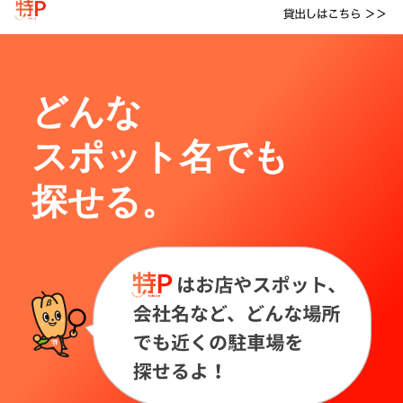
どんな
スポット名でも
探せる。