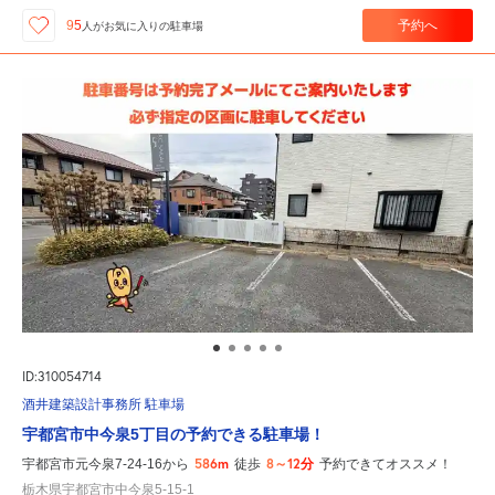
予約へ
95
人が
お気に入りの駐車場
ID:310054714
酒井建築設計事務所 駐車場
宇都宮市中今泉5丁目の予約できる駐車場！
586m
8～12分
宇都宮市元今泉7-24-16から
徒歩
予約できてオススメ！
栃木県宇都宮市中今泉5-15-1