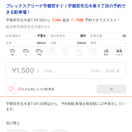
ブレックスアリーナ宇都宮すぐ！宇都宮市元今泉５丁目の予約で
きる駐車場！
524m
7～10分
宇都宮市元今泉7-24-16から
徒歩
予約できてオススメ！
栃木県宇都宮市元今泉5-5-2
平置き
屋外
1台
駐車場形式
屋内外形式
駐車台数
460cm
230cm
-
全長
全幅
車高
軽
コ
中型
ボックス
SUV
大型車
トラック
原付
バイク
¥1,500
/
7
13:00
～
20:00
休
時間
休
20
人が
お気に入りの駐車場
宇都宮市元今泉7-24-16周辺から、予約制駐車場を格安順に12件表示してい
ます。
並び替え