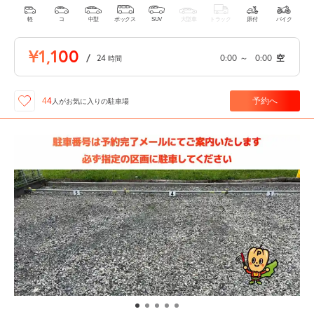
軽
コ
中型
ボックス
SUV
大型車
トラック
原付
バイク
¥1,100
/
24
0:00
～
0:00
空
時間
予約へ
44
人が
お気に入りの駐車場