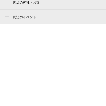
丸亀製麺宇都宮元今泉
周辺の神社・お寺
周辺に神社・お寺が見つかりませんでした。
アップルウエディングストーリー
周辺のイベント
ホテル北王
日光表裏街道ウォーキング
栃木県立宇都宮白楊高等学校
さがみ典礼・双樹苑
美紅
中今泉5丁目東公園
スタジオカワシマ（宇都宮市）
宇都宮市立泉が丘中学校
メゾンドエル
さがみ葬斎会館元今泉