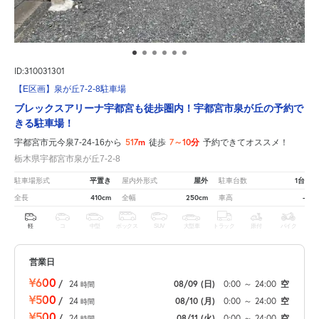
ID:310031301
【E区画】泉が丘7-2-8駐車場
ブレックスアリーナ宇都宮も徒歩圏内！宇都宮市泉が丘の予約で
きる駐車場！
517m
7～10分
宇都宮市元今泉7-24-16から
徒歩
予約できてオススメ！
栃木県宇都宮市泉が丘7-2-8
平置き
屋外
1台
駐車場形式
屋内外形式
駐車台数
410cm
250cm
-
全長
全幅
車高
軽
コ
中型
ボックス
SUV
大型車
トラック
原付
バイク
営業日
¥600
/
24
08/09
(日)
0:00
～
24:00
空
時間
¥500
/
24
08/10
(月)
0:00
～
24:00
空
時間
¥500
/
24
08/11
(火)
0:00
～
24:00
空
時間