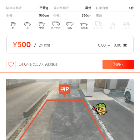
平置き
屋外
4台
駐車場形式
屋内外形式
駐車台数
500cm
250cm
-
全長
全幅
車高
軽
コ
中型
ボックス
SUV
大型車
トラック
原付
バイク
¥500
/
24
0:00
～
0:00
空
時間
予約へ
14
人が
お気に入りの駐車場