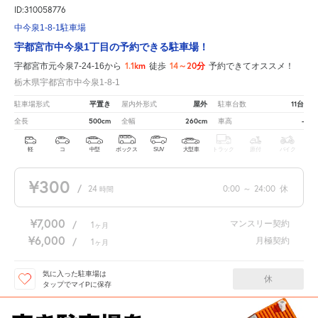
ID:310058776
中今泉1-8-1駐車場
宇都宮市中今泉1丁目の予約できる駐車場！
1.1km
14～20分
宇都宮市元今泉7-24-16から
徒歩
予約できてオススメ！
栃木県宇都宮市中今泉1-8-1
平置き
屋外
11台
駐車場形式
屋内外形式
駐車台数
500cm
260cm
-
全長
全幅
車高
軽
コ
中型
ボックス
SUV
大型車
トラック
原付
バイク
¥300
/
24
0:00
～
24:00
休
時間
¥7,000
マンスリー契約
/
1
ヶ月
¥6,000
月極契約
/
1
ヶ月
気に入った駐車場は
休
タップでマイPに保存