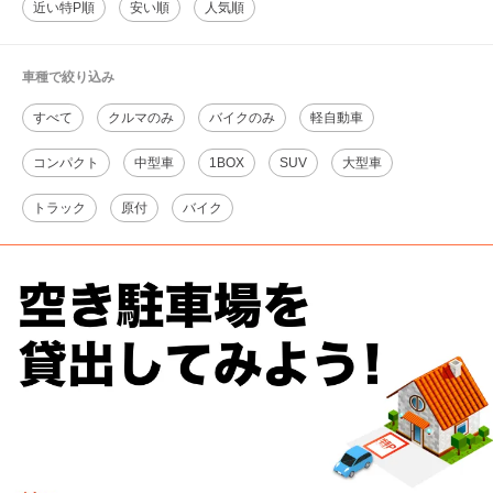
近い特P順
安い順
人気順
車種で絞り込み
すべて
クルマのみ
バイクのみ
軽自動車
コンパクト
中型車
1BOX
SUV
大型車
トラック
原付
バイク