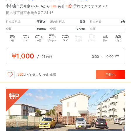
0m
0分
宇都宮市元今泉7-24-16から
徒歩
予約できてオススメ！
栃木県宇都宮市元今泉7-24-16
平置き
屋外
6台
駐車場形式
屋内外形式
駐車台数
500cm
270cm
-
全長
全幅
車高
軽
コ
中型
ボックス
SUV
大型車
トラック
原付
バイク
¥1,000
/
24
0:00
～
0:00
空
時間
予約へ
266
人が
お気に入りの駐車場