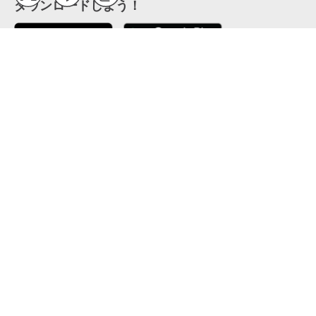
ダウンロードしよう！
ここから「インストール」して、便利な特Pアプリを
公式 X
GETしよう
公式 Facebook
特P
会員・利用規約
特定商取引法について
プライバシーポリシー
運営会社