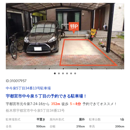
ID:310017957
中今泉5丁目34番13号駐車場
宇都宮市中今泉５丁目の予約できる駐車場！
352m
5～8分
宇都宮市元今泉7-24-16から
徒歩
予約できてオススメ！
栃木県宇都宮市中今泉5丁目34番13号
平置き
屋外
1台
駐車場形式
屋内外形式
駐車台数
500cm
210cm
200cm
全長
全幅
車高