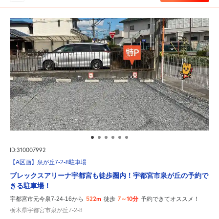
ID:310007992
【A区画】泉が丘7-2-8駐車場
ブレックスアリーナ宇都宮も徒歩圏内！宇都宮市泉が丘の予約で
きる駐車場！
522m
7～10分
宇都宮市元今泉7-24-16から
徒歩
予約できてオススメ！
栃木県宇都宮市泉が丘7-2-8