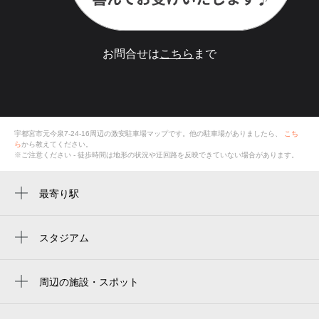
お問合せは
こちら
まで
宇都宮市元今泉7-24-16
周辺の激安
駐車場
マップです。他の駐車場がありましたら、
こち
ら
から教えてください。
※ご注意ください - 徒歩時間は地形の状況や迂回路を反映できていない場合があります。
最寄り駅
周辺に最寄り駅が見つかりませんでした。
スタジアム
ブレックスアリーナ宇都宮
周辺の施設・スポット
元今泉7丁目公園