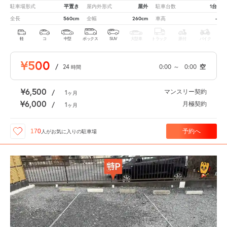
平置き
屋外
1台
駐車場形式
屋内外形式
駐車台数
560cm
260cm
-
全長
全幅
車高
軽
コ
中型
ボックス
SUV
大型車
トラック
原付
バイク
¥500
/
24
0:00
～
0:00
空
時間
¥6,500
マンスリー契約
/
1
ヶ月
¥6,000
月極契約
/
1
ヶ月
予約へ
170
人が
お気に入りの駐車場