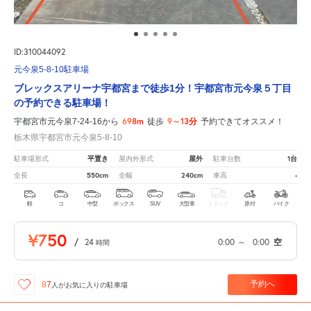
ID:310044092
元今泉5-8-10駐車場
ブレックスアリーナ宇都宮まで徒歩1分！宇都宮市元今泉５丁目
の予約できる駐車場！
698m
9～13分
宇都宮市元今泉7-24-16から
徒歩
予約できてオススメ！
栃木県宇都宮市元今泉5-8-10
平置き
屋外
1台
駐車場形式
屋内外形式
駐車台数
550cm
240cm
-
全長
全幅
車高
軽
コ
中型
ボックス
SUV
大型車
トラック
原付
バイク
¥750
/
24
0:00
～
0:00
空
時間
予約へ
87
人が
お気に入りの駐車場