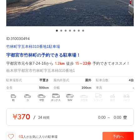
ID:310030494
竹林町字五本柿310番地1駐車場
宇都宮市竹林町の予約できる駐車場！
1.2km
15～22分
宇都宮市元今泉7-24-16から
徒歩
予約できてオススメ！
栃木県宇都宮市竹林町字五本柿310番地1
平置き
屋外
4台
駐車場形式
屋内外形式
駐車台数
500cm
200cm
-
全長
全幅
車高
軽
コ
中型
ボックス
SUV
大型車
トラック
原付
バイク
¥370
/
24
0:00
～
0:00
空
時間
予約へ
61
人が
お気に入りの駐車場