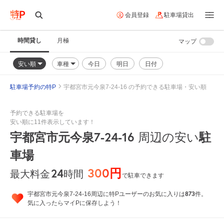
会員登録
駐車場貸出
時間貸し
月極
マップ
安い順
車種
今日
明日
日付
駐車場予約の特P
宇都宮市元今泉7-24-16 の予約できる駐車場・安い順
予約できる駐車場を
安い順に11件表示しています！
宇都宮市元今泉7-24-16
周辺の安い
駐
車場
300円
24
時間
最大料金
で駐車できます
873
宇都宮市元今泉7-24-16周辺に特Pユーザーのお気に入りは
件。
気に入ったらマイPに保存しよう！