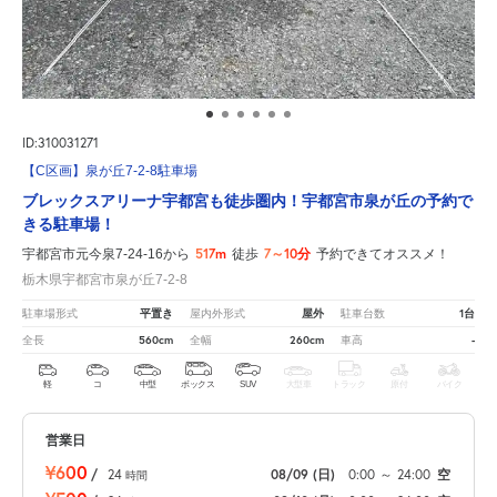
ID:310031271
【C区画】泉が丘7-2-8駐車場
ブレックスアリーナ宇都宮も徒歩圏内！宇都宮市泉が丘の予約で
きる駐車場！
517m
7～10分
宇都宮市元今泉7-24-16から
徒歩
予約できてオススメ！
栃木県宇都宮市泉が丘7-2-8
平置き
屋外
1台
駐車場形式
屋内外形式
駐車台数
560cm
260cm
-
全長
全幅
車高
軽
コ
中型
ボックス
SUV
大型車
トラック
原付
バイク
営業日
¥600
/
24
08/09
(日)
0:00
～
24:00
空
時間