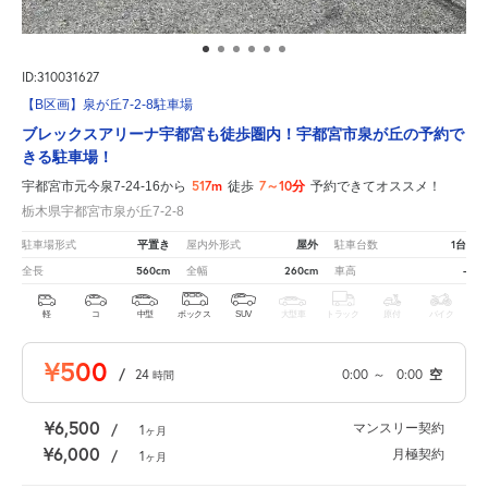
ID:310031627
【B区画】泉が丘7-2-8駐車場
ブレックスアリーナ宇都宮も徒歩圏内！宇都宮市泉が丘の予約で
きる駐車場！
517m
7～10分
宇都宮市元今泉7-24-16から
徒歩
予約できてオススメ！
栃木県宇都宮市泉が丘7-2-8
平置き
屋外
1台
駐車場形式
屋内外形式
駐車台数
560cm
260cm
-
全長
全幅
車高
軽
コ
中型
ボックス
SUV
大型車
トラック
原付
バイク
¥500
/
24
0:00
～
0:00
空
時間
¥6,500
マンスリー契約
/
1
ヶ月
¥6,000
月極契約
/
1
ヶ月