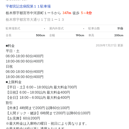
宇都宮記念病院第１１駐車場
347m
5～8分
栃木県宇都宮市中河原町１ー５から
徒歩
栃木県宇都宮市大通り１丁目１ー１３
-
-
51台
駐車場形式
屋内外形式
駐車台数
500cm
190cm
200cm
全長
全幅
車高
■料金
2026年7月27日
更新
平日・土
06:00-18:00 60分/400円
18:00-06:00 60分/400円
日祝
06:00-18:00 60分/400円
18:00-06:00 60分/400円
■上限料金
【平日・土】6:00～18:00以内 最大料金700円
【日祝】6:00～18:00以内 最大料金400円
【全日】18:00～6:00以内 最大料金400円
割引
【外来】4時間まで200円 以降60分100円
【人間ドック・健診】6時間まで200円 以降60分100円
【お見舞】60分200円
※最大料金は入庫時の曜日・祝日により異なります。
※最大料金は繰り返し適用となります。