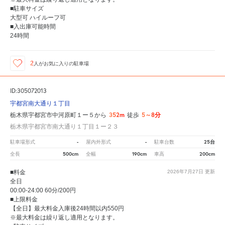
■駐車サイズ
大型可 ハイルーフ可
■入出庫可能時間
24時間
2
人が
お気に入りの駐車場
ID:305072013
宇都宮南大通り１丁目
352m
5～8分
栃木県宇都宮市中河原町１ー５から
徒歩
栃木県宇都宮市南大通り１丁目１ー２３
-
-
25台
駐車場形式
屋内外形式
駐車台数
500cm
190cm
200cm
全長
全幅
車高
■料金
2026年7月27日
更新
全日
00:00-24:00 60分/200円
■上限料金
【全日】最大料金入庫後24時間以内550円
※最大料金は繰り返し適用となります。