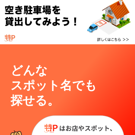
どんな
スポット名でも
探せる。