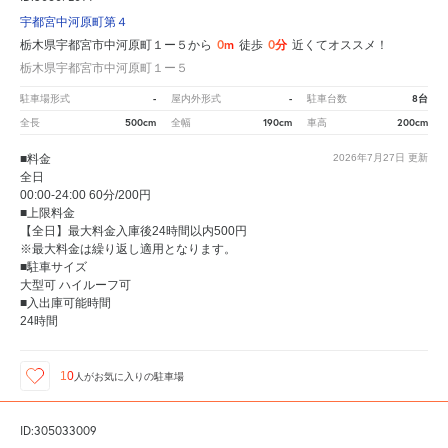
宇都宮中河原町第４
0m
0分
栃木県宇都宮市中河原町１ー５から
徒歩
近くてオススメ！
栃木県宇都宮市中河原町１ー５
-
-
8台
駐車場形式
屋内外形式
駐車台数
500cm
190cm
200cm
全長
全幅
車高
■料金
2026年7月27日
更新
全日
00:00-24:00 60分/200円
■上限料金
【全日】最大料金入庫後24時間以内500円
※最大料金は繰り返し適用となります。
■駐車サイズ
大型可 ハイルーフ可
■入出庫可能時間
24時間
10
人が
お気に入りの駐車場
ID:305033009