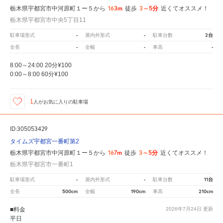
163m
3～5分
栃木県宇都宮市中河原町１ー５から
徒歩
近くてオススメ！
栃木県宇都宮市中央5丁目11
-
-
2台
駐車場形式
屋内外形式
駐車台数
-
-
-
全長
全幅
車高
8:00～24:00 20分¥100
0:00～8:00 60分¥100
1
人が
お気に入りの駐車場
ID:305053429
タイムズ宇都宮一番町第2
167m
3～5分
栃木県宇都宮市中河原町１ー５から
徒歩
近くてオススメ！
栃木県宇都宮市一番町1
-
-
11台
駐車場形式
屋内外形式
駐車台数
500cm
190cm
210cm
全長
全幅
車高
■料金
2026年7月24日
更新
平日