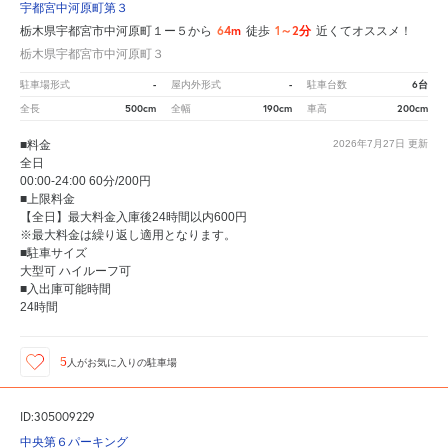
宇都宮中河原町第３
64m
1～2分
栃木県宇都宮市中河原町１ー５から
徒歩
近くてオススメ！
栃木県宇都宮市中河原町３
-
-
6台
駐車場形式
屋内外形式
駐車台数
500cm
190cm
200cm
全長
全幅
車高
■料金
2026年7月27日
更新
全日
00:00-24:00 60分/200円
■上限料金
【全日】最大料金入庫後24時間以内600円
※最大料金は繰り返し適用となります。
■駐車サイズ
大型可 ハイルーフ可
■入出庫可能時間
24時間
5
人が
お気に入りの駐車場
ID:305009229
中央第６パーキング