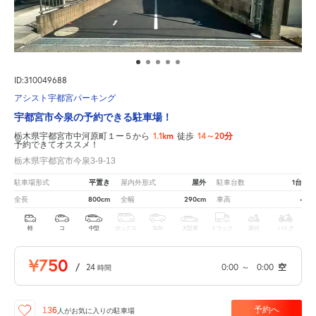
ID:310049688
アシスト宇都宮パーキング
宇都宮市今泉の予約できる駐車場！
1.1km
14～20分
栃木県宇都宮市中河原町１ー５から
徒歩
予約できてオススメ！
栃木県宇都宮市今泉3-9-13
平置き
屋外
1台
駐車場形式
屋内外形式
駐車台数
800cm
290cm
-
全長
全幅
車高
軽
コ
中型
ボックス
SUV
大型車
トラック
原付
バイク
¥750
/
24
0:00
～
0:00
空
時間
予約へ
136
人が
お気に入りの駐車場