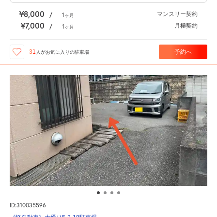
¥8,000
マンスリー契約
/
1
ヶ月
¥7,000
月極契約
/
1
ヶ月
予約へ
31
人が
お気に入りの駐車場
ID:310035596