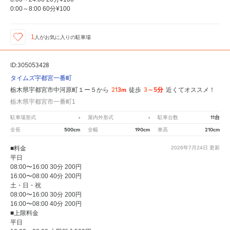
0:00～8:00 60分¥100
1
人が
お気に入りの駐車場
ID:305053428
タイムズ宇都宮一番町
213m
3～5分
栃木県宇都宮市中河原町１ー５から
徒歩
近くてオススメ！
栃木県宇都宮市一番町1
-
-
11台
駐車場形式
屋内外形式
駐車台数
500cm
190cm
210cm
全長
全幅
車高
■料金
2026年7月24日
更新
平日
08:00〜16:00 30分 200円
16:00〜08:00 40分 200円
土・日・祝
08:00〜16:00 30分 200円
16:00〜08:00 40分 200円
■上限料金
平日