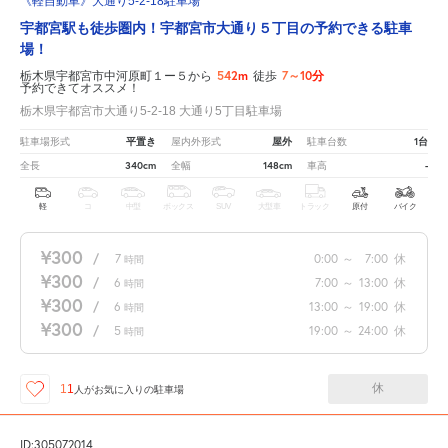
《軽自動車》大通り5-2-18駐車場
宇都宮駅も徒歩圏内！宇都宮市大通り５丁目の予約できる駐車
場！
542m
7～10分
栃木県宇都宮市中河原町１ー５から
徒歩
予約できてオススメ！
栃木県宇都宮市大通り5-2-18 大通り5丁目駐車場
平置き
屋外
1台
駐車場形式
屋内外形式
駐車台数
340cm
148cm
-
全長
全幅
車高
軽
コ
中型
ボックス
SUV
大型車
トラック
原付
バイク
¥300
/
7
0:00
～
7:00
休
時間
¥300
/
6
7:00
～
13:00
休
時間
¥300
/
6
13:00
～
19:00
休
時間
¥300
/
5
19:00
～
24:00
休
時間
休
11
人が
お気に入りの駐車場
ID:305072014