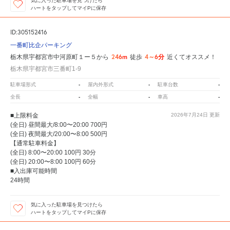
気に入った駐車場を見つけたら
ハートをタップしてマイPに保存
ID:305152416
一番町比企パーキング
246m
4～6分
栃木県宇都宮市中河原町１ー５から
徒歩
近くてオススメ！
栃木県宇都宮市三番町1-9
-
-
-
駐車場形式
屋内外形式
駐車台数
-
-
-
全長
全幅
車高
■上限料金
2026年7月24日
更新
(全日) 昼間最大/8:00〜20:00 700円
(全日) 夜間最大/20:00〜8:00 500円
【通常駐車料金】
(全日) 8:00〜20:00 100円 30分
(全日) 20:00〜8:00 100円 60分
■入出庫可能時間
24時間
気に入った駐車場を見つけたら
ハートをタップしてマイPに保存