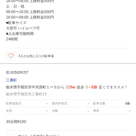
16:00〜08:00 上限料金500円
土・日・祝
08:00〜16:00 上限料金500円
16:00〜08:00 上限料金500円
■駐車サイズ
大型可 ハイルーフ可
■入出庫可能時間
24時間
4
人が
お気に入りの駐車場
ID:305009217
三番町
225m
3～5分
栃木県宇都宮市中河原町１ー５から
徒歩
近くてオススメ！
栃木県宇都宮市三番町15
-
-
3台
駐車場形式
屋内外形式
駐車台数
-
-
-
全長
全幅
車高
30分間¥100