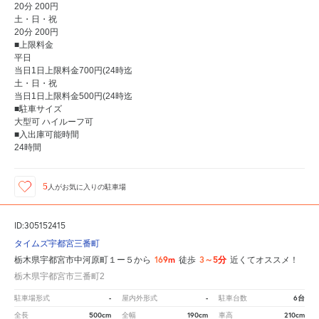
20分 200円
土・日・祝
20分 200円
■上限料金
平日
当日1日上限料金700円(24時迄
土・日・祝
当日1日上限料金500円(24時迄
■駐車サイズ
大型可 ハイルーフ可
■入出庫可能時間
24時間
5
人が
お気に入りの駐車場
ID:305152415
タイムズ宇都宮三番町
169m
3～5分
栃木県宇都宮市中河原町１ー５から
徒歩
近くてオススメ！
栃木県宇都宮市三番町2
-
-
6台
駐車場形式
屋内外形式
駐車台数
500cm
190cm
210cm
全長
全幅
車高