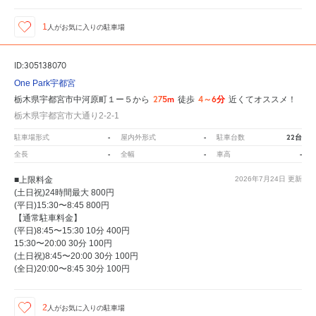
1
人が
お気に入りの駐車場
ID:305138070
One Park宇都宮
275m
4～6分
栃木県宇都宮市中河原町１ー５から
徒歩
近くてオススメ！
栃木県宇都宮市大通り2-2-1
-
-
22台
駐車場形式
屋内外形式
駐車台数
-
-
-
全長
全幅
車高
■上限料金
2026年7月24日
更新
(土日祝)24時間最大 800円
(平日)15:30〜8:45 800円
【通常駐車料金】
(平日)8:45〜15:30 10分 400円
15:30〜20:00 30分 100円
(土日祝)8:45〜20:00 30分 100円
(全日)20:00〜8:45 30分 100円
2
人が
お気に入りの駐車場