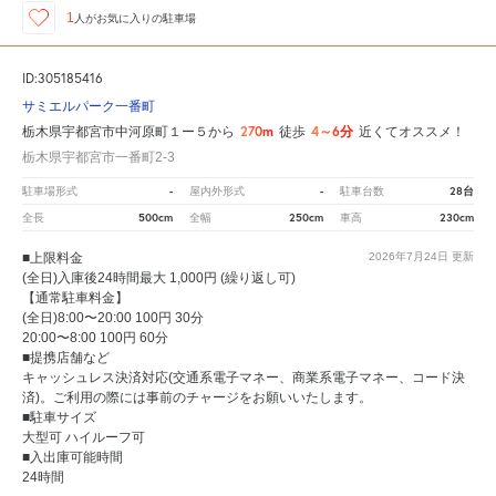
1
人が
お気に入りの駐車場
ID:305185416
サミエルパーク一番町
270m
4～6分
栃木県宇都宮市中河原町１ー５から
徒歩
近くてオススメ！
栃木県宇都宮市一番町2-3
-
-
28台
駐車場形式
屋内外形式
駐車台数
500cm
250cm
230cm
全長
全幅
車高
■上限料金
2026年7月24日
更新
(全日)入庫後24時間最大 1,000円 (繰り返し可)
【通常駐車料金】
(全日)8:00〜20:00 100円 30分
20:00〜8:00 100円 60分
■提携店舗など
キャッシュレス決済対応(交通系電子マネー、商業系電子マネー、コード決
済)。ご利用の際には事前のチャージをお願いいたします。
■駐車サイズ
大型可 ハイルーフ可
■入出庫可能時間
24時間