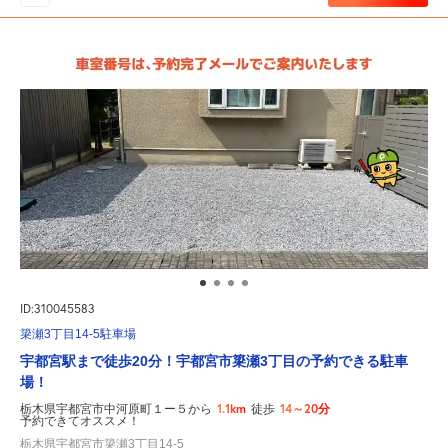
ID:310045583
簗瀬3丁目14-5駐車場
宇都宮駅まで徒歩20分！宇都宮市簗瀬3丁目の予約できる駐車
場！
1.1km
14～20分
栃木県宇都宮市中河原町１ー５から
徒歩
予約できてオススメ！
栃木県宇都宮市簗瀬3丁目14-5