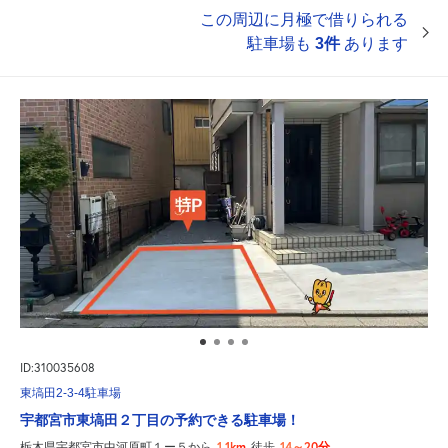
この周辺に月極で借りられる
駐車場も
3件
あります
ID:310035608
東塙田2-3-4駐車場
宇都宮市東塙田２丁目の予約できる駐車場！
1.1km
14～20分
栃木県宇都宮市中河原町１ー５から
徒歩