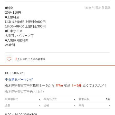
■料金
2026年7月24日
更新
20分 110円
■上限料金
駐車後24時間 上限料金600円
18:00〜09:00 上限料金300円
■駐車サイズ
大型可 ハイルーフ可
■入出庫可能時間
24時間
3
人が
お気に入りの駐車場
ID:305009225
中央第５パーキング
174m
3～5分
栃木県宇都宮市中河原町１ー５から
徒歩
近くてオススメ！
栃木県宇都宮市中央5丁目12
-
-
3台
駐車場形式
屋内外形式
駐車台数
-
-
-
全長
全幅
車高
8:00～24:00 20分¥100