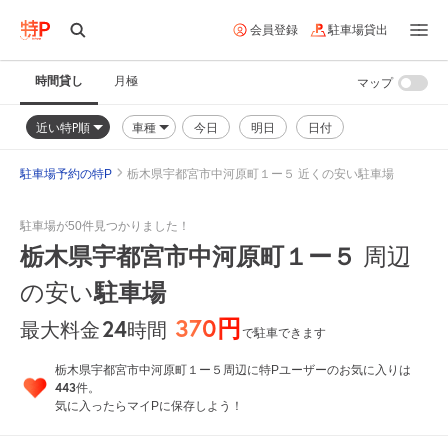
会員登録
駐車場貸出
時間貸し
月極
マップ
近い特P順
車種
今日
明日
日付
駐車場予約の特P
栃木県宇都宮市中河原町１ー５ 近くの安い駐車場
駐車場が50件見つかりました！
栃木県宇都宮市中河原町１ー５
周辺
駐車場
の安い
370円
24
時間
最大料金
で駐車できます
栃木県宇都宮市中河原町１ー５周辺に特Pユーザーのお気に入りは
443
件。
気に入ったらマイPに保存しよう！