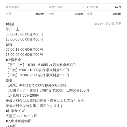
-
-
62台
駐車場形式
屋内外形式
駐車台数
500cm
190cm
200cm
全長
全幅
車高
■料金
2026年7月27日
更新
平日・土
06:00-18:00 60分/400円
18:00-06:00 60分/400円
日祝
06:00-18:00 60分/400円
18:00-06:00 60分/400円
■上限料金
【平日・土】18:00～6:00以内 最大料金500円
【日祝】6:00～18:00以内 最大料金500円
【日祝】18:00～6:00以内 最大料金500円
割引
【外来】4時間まで200円 以降60分100円
【人間ドック・健診】6時間まで200円 以降60分100円
【お見舞】60分200円
※最大料金は入庫時の曜日・祝日により異なります。
※最大料金は繰り返し適用となります。
■駐車サイズ
大型可 ハイルーフ可
■入出庫可能時間
24時間