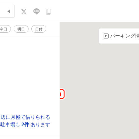
今日
明日
日付
パーキング
周辺に月極で借りられる
駐車場も
2件
あります