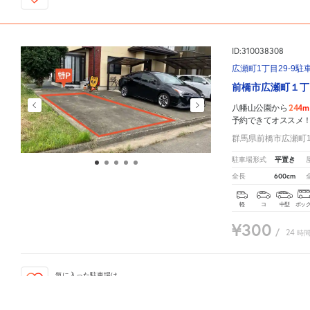
ID:310038308
広瀬町1丁目29-9駐
前橋市広瀬町１丁
244m
八幡山公園から
予約できてオススメ
群馬県前橋市広瀬町1丁
平置き
駐車場形式
600cm
全長
軽
コ
中型
ボッ
¥300
/
24
時
気に入った駐車場は
タップでマイPに保存
八幡山公園
周辺のお気に入り保存が多い
駐車場
マップです。他の駐車場がありましたら、
こち