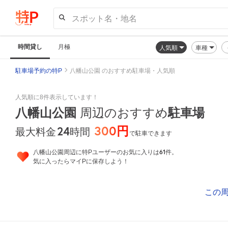
スポット名・地名
時間貸し
月極
人気順
車種
駐車場予約の特P
八幡山公園 のおすすめ駐車場・人気順
人気順に8件表示しています！
八幡山公園
周辺のおすすめ
駐車場
300円
24
時間
最大料金
で駐車できます
61
八幡山公園周辺に特Pユーザーのお気に入りは
件。
気に入ったらマイPに保存しよう！
この