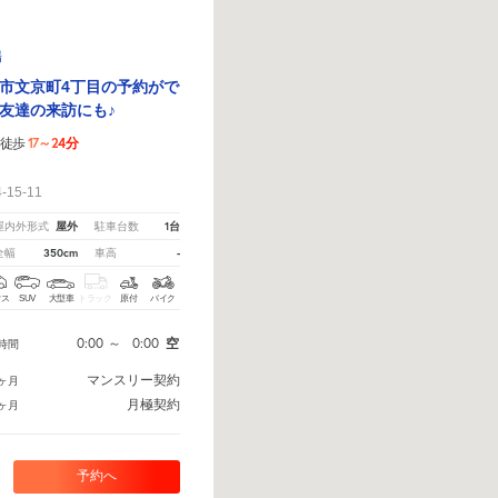
場
市文京町4丁目の予約がで
友達の来訪にも♪
17～24分
徒歩
！
15-11
屋外
1台
屋内外形式
駐車台数
350cm
-
全幅
車高
クス
SUV
大型車
トラック
原付
バイク
0:00
～
0:00
空
時間
マンスリー契約
ヶ月
月極契約
ヶ月
予約へ