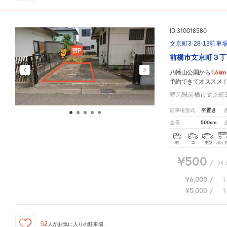
ID:310018580
文京町3-28-13駐車
前橋市文京町３丁
1.6km
八幡山公園から
予約できてオススメ
群馬県前橋市文京町3-
平置き
駐車場形式
500cm
全長
軽
コ
中型
ボッ
¥500
/
24
¥6,000
/
1
¥5,000
/
1
52
人が
お気に入りの駐車場