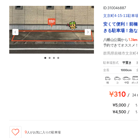
ID:310046887
文京町4-15-11駐車
安くて便利！前橋
きる駐車場！急な
1.3km
八幡山公園から
予約できてオススメ
群馬県前橋市文京町4-
平置き
駐車場形式
1000cm
全長
軽
コ
中型
ボッ
¥310
/
24
¥5,000
/
1
¥4,500
/
1
9
人が
お気に入りの駐車場