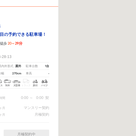
場
目の予約できる駐車場！
20～29分
徒歩
！
28-13
屋外
1台
屋内外形式
駐車台数
270cm
-
全幅
車高
クス
SUV
大型車
トラック
原付
バイク
0:00
～
0:00
契
時間
マンスリー契約
ヶ月
月極契約
ヶ月
月極契約中