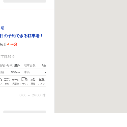
車場
目の予約できる駐車場！
4～6分
徒歩
！
目29-9
屋外
1台
屋内外形式
駐車台数
300cm
-
全幅
車高
クス
SUV
大型車
トラック
原付
バイク
0:00
～
24:00
休
間
休
ら
から教えてください。
※ご注意ください - 徒歩時間は地形の状況や迂回路を反映できていない場