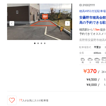
ID:310021111
穂高4951付近駐車場
安曇野市穂高会館
高の予約できる駐
1.1km
穂高駅から
徒歩
予約できてオススメ
長野県安曇野市穂高4
平置き
駐車場形式
600cm
全長
軽
コ
中型
ボッ
¥370
/
24
¥4,500
/
1
¥4,000
/
1
77
人が
お気に入りの駐車場