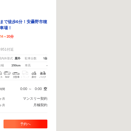
まで徒歩6分！安曇野市穂
車場！
14～20分
！
951付近
屋外
1台
屋内外形式
駐車台数
250cm
-
全幅
車高
クス
SUV
大型車
トラック
原付
バイク
0:00
～
0:00
空
時間
マンスリー契約
ヶ月
月極契約
ヶ月
予約へ