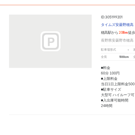
ID:305199201
タイムズ安曇野穂高
208m
穂高駅から
徒
長野県安曇野市穂高
-
駐車場形式
500cm
全長
■料金
60分 100円
■上限料金
当日1日上限料金500
■駐車サイズ
大型可 ハイルーフ可
■入出庫可能時間
24時間
6
人が
お気に入りの駐車場
穂高駅
周辺の格安
駐車場
マップです。他の駐車場がありましたら、
こちら
から教えてください