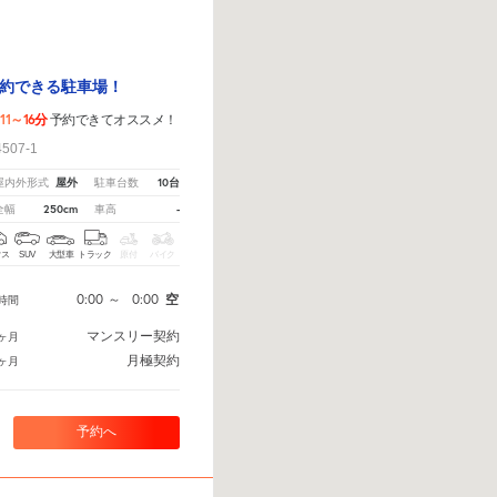
約できる駐車場！
11～16分
予約できてオススメ！
07-1
屋外
10台
屋内外形式
駐車台数
250cm
-
全幅
車高
クス
SUV
大型車
トラック
原付
バイク
0:00
～
0:00
空
時間
マンスリー契約
ヶ月
月極契約
ヶ月
予約へ