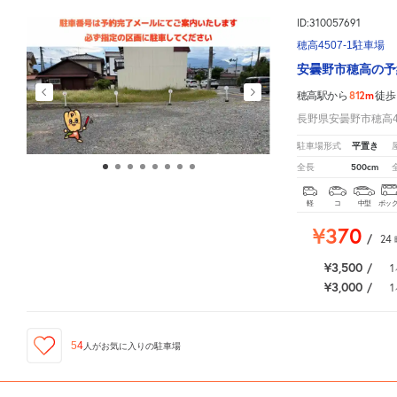
ID:310057691
穂高4507-1駐車場
安曇野市穂高の予
812m
穂高駅から
徒歩
長野県安曇野市穂高45
平置き
駐車場形式
500cm
全長
軽
コ
中型
ボッ
¥370
/
24
¥3,500
/
1
¥3,000
/
1
54
人が
お気に入りの駐車場