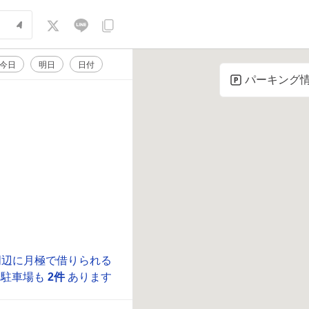
今日
明日
日付
パーキング
周辺に月極で借りられる
駐車場も
2件
あります