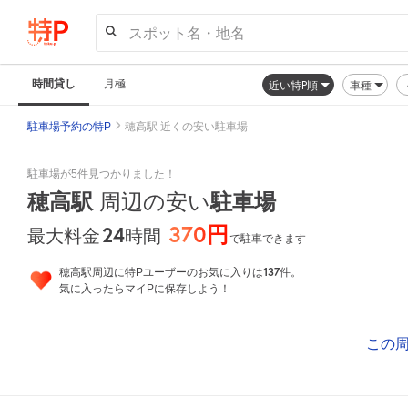
スポット名・地名
時間貸し
月極
近い特P順
車種
駐車場予約の特P
穂高駅 近くの安い駐車場
駐車場が5件見つかりました！
穂高駅
駐車場
周辺の安い
370円
24
時間
最大料金
で駐車できます
137
穂高駅周辺に特Pユーザーのお気に入りは
件。
気に入ったらマイPに保存しよう！
この