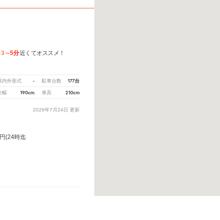
3～5分
歩
近くてオススメ！
-
177台
屋内外形式
駐車台数
190cm
210cm
全幅
車高
2026年7月24日
更新
円(24時迄
。
※ご注意ください - 徒歩時間は地形の状況や迂回路を反映できていない場合があります。