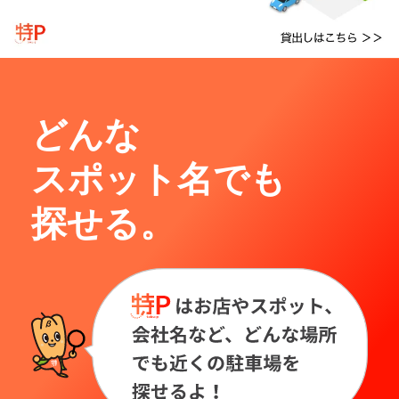
どんな
スポット名でも
探せる。