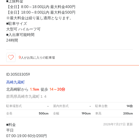
■上限料金
【全日】8:00～18:00以内 最大料金400円
【全日】18:00～8:00以内 最大料金500円
※最大料金は繰り返し適用となります。
■駐車サイズ
大型可 ハイルーフ可
■入出庫可能時間
24時間
9
人が
お気に入りの駐車場
ID:305033059
高崎九蔵町
1.1km
14～20分
北高崎駅から
徒歩
群馬県高崎市九蔵町１４
-
-
14台
駐車場形式
屋内外形式
駐車台数
500cm
190cm
200cm
全長
全幅
車高
■料金
2026年7月27日
更新
平日
07:00-19:00 60分/200円