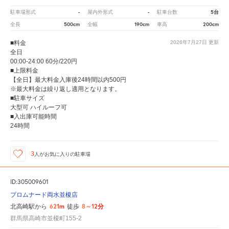
-
-
5台
駐車場形式
屋内外形式
駐車台数
500cm
190cm
200cm
全長
全幅
車高
■料金
2026年7月27日
更新
全日
00:00-24:00 60分/220円
■上限料金
【全日】最大料金入庫後24時間以内500円
※最大料金は繰り返し適用となります。
■駐車サイズ
大型可 ハイルーフ可
■入出庫可能時間
24時間
3
人が
お気に入りの駐車場
ID:305009601
プロムナード両水並榎店
621m
8～12分
北高崎駅から
徒歩
群馬県高崎市並榎町155-2