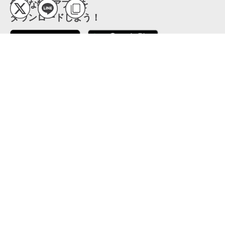
便利な特Pアプリを
ダウンロードしよう！
ここから「インストール」して、便利な特Pアプリを
公式 X
GETしよう
公式 Facebook
特P
会員・利用規約
特定商取引法について
プライバシーポリシー