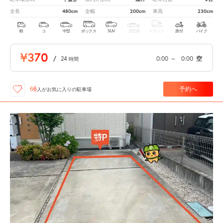
480cm
200cm
230cm
全長
全幅
車高
軽
コ
中型
ボックス
SUV
大型車
トラック
原付
バイク
¥370
/
24
0:00
～
0:00
空
時間
予約へ
66
人が
お気に入りの駐車場