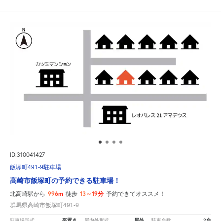
ID:310041427
飯塚町491-9駐車場
高崎市飯塚町の予約できる駐車場！
996m
13～19分
北高崎駅から
徒歩
予約できてオススメ！
群馬県高崎市飯塚町491-9
平置き
屋外
2台
駐車場形式
屋内外形式
駐車台数