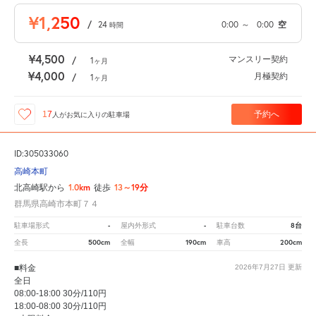
¥1,250
/
24
0:00
～
0:00
空
時間
¥4,500
マンスリー契約
/
1
ヶ月
¥4,000
月極契約
/
1
ヶ月
予約へ
17
人が
お気に入りの駐車場
ID:305033060
高崎本町
1.0km
13～19分
北高崎駅から
徒歩
群馬県高崎市本町７４
-
-
8台
駐車場形式
屋内外形式
駐車台数
500cm
190cm
200cm
全長
全幅
車高
■料金
2026年7月27日
更新
全日
08:00-18:00 30分/110円
18:00-08:00 30分/110円