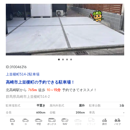
ID:310046216
上並榎町514-2駐車場
高崎市上並榎町の予約できる駐車場！
765m
10～15分
北高崎駅から
徒歩
予約できてオススメ！
群馬県高崎市上並榎町514-2
平置き
屋外
2台
駐車場形式
屋内外形式
駐車台数
600cm
200cm
-
全長
全幅
車高
軽
コ
中型
ボックス
SUV
大型車
トラック
原付
バイク