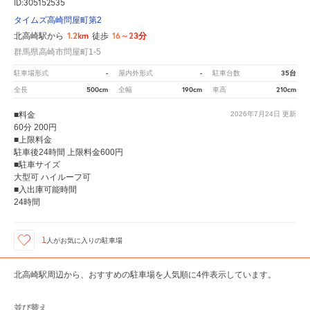
ID:305152535
タイムズ高崎問屋町第2
1.2km
16～23分
北高崎駅から
徒歩
群馬県高崎市問屋町1-5
-
-
35台
駐車場形式
屋内外形式
駐車台数
500cm
190cm
210cm
全長
全幅
車高
■料金
2026年7月24日
更新
60分 200円
■上限料金
駐車後24時間 上限料金600円
■駐車サイズ
大型可 ハイルーフ可
■入出庫可能時間
24時間
1
人が
お気に入りの駐車場
北高崎駅周辺から、おすすめの駐車場を人気順に4件表示しています。
並び替え