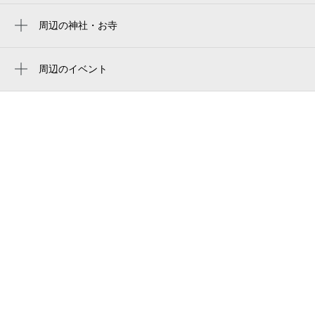
深沢接骨院
周辺の神社・お寺
周辺に神社・お寺が見つかりませんでした。
ギャラリーイシザワ
周辺のイベント
高崎歯科衛生専門学校
周辺にイベントが見つかりませんでした。
醤油豚骨 中一
新島学園短期大学附属図書館
新島学園短期大学研究棟（旧高崎市立女子
高等学校円形校舎）
高崎市勤労青少年ホーム
ヴィラ・デ・マリアージュ高崎
関工房
ドゥ・スポーツプラザ高崎
三山幼稚園