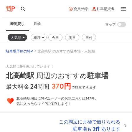
会員登録
駐車場貸出
時間貸し
月極
マップ
人気順
車種
今日
明日
日付
駐車場予約の特P
北高崎駅 のおすすめ駐車場・人気順
人気順に9件表示しています！
北高崎駅
駐車場
周辺のおすすめ
370円
24
時間
最大料金
で駐車できます
147
北高崎駅周辺に特Pユーザーのお気に入りは
件。
気に入ったらマイPに保存しよう！
この周辺に月極で借りられる
駐車場も
1件
あります