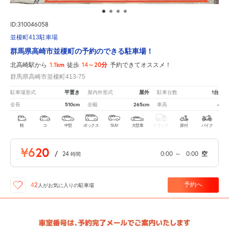
ID:310046058
並榎町413駐車場
群馬県高崎市並榎町の予約のできる駐車場！
1.1km
14～20分
北高崎駅から
徒歩
予約できてオススメ！
群馬県高崎市並榎町413-75
平置き
屋外
1台
駐車場形式
屋内外形式
駐車台数
510cm
265cm
-
全長
全幅
車高
軽
コ
中型
ボックス
SUV
大型車
トラック
原付
バイク
¥620
/
24
0:00
～
0:00
空
時間
予約へ
42
人が
お気に入りの駐車場