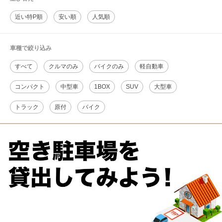
近い特P順
安い順
人気順
車種で絞り込み
すべて
クルマのみ
バイクのみ
軽自動車
コンパクト
中型車
1BOX
SUV
大型車
トラック
原付
バイク