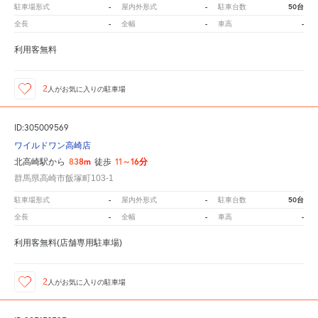
-
-
50台
駐車場形式
屋内外形式
駐車台数
-
-
-
全長
全幅
車高
利用客無料
2
人が
お気に入りの駐車場
ID:305009569
ワイルドワン高崎店
838m
11～16分
北高崎駅から
徒歩
群馬県高崎市飯塚町103-1
-
-
50台
駐車場形式
屋内外形式
駐車台数
-
-
-
全長
全幅
車高
利用客無料(店舗専用駐車場)
2
人が
お気に入りの駐車場