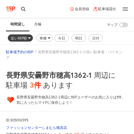
会員登録
駐車場貸出
時間貸し
月極
マップ
近い特P順
車種
今日
明日
日付
駐車場予約の特P
長野県安曇野市穂高1362-1 の安い駐車場・パーキン
グ
長野県安曇野市穂高1362-1
周辺に
3
件
駐車場
あります
1
長野県安曇野市穂高1362-1周辺に特Pユーザーのお気に入りは
件。
気に入ったらマイPに保存しよう！
ID:305016595
ファッションセンターしまむら穂高店