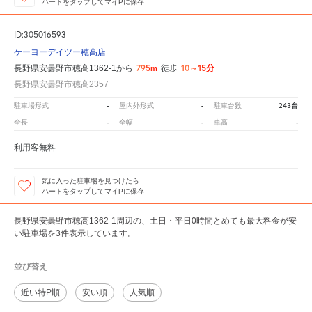
ハートをタップしてマイPに保存
ID:305016593
ケーヨーデイツー穂高店
795m
10～15分
長野県安曇野市穂高1362-1から
徒歩
長野県安曇野市穂高2357
-
-
243台
駐車場形式
屋内外形式
駐車台数
-
-
-
全長
全幅
車高
利用客無料
気に入った駐車場を見つけたら
ハートをタップしてマイPに保存
長野県安曇野市穂高1362-1周辺の、土日・平日0時間とめても最大料金が安
い駐車場を3件表示しています。
並び替え
近い特P順
安い順
人気順