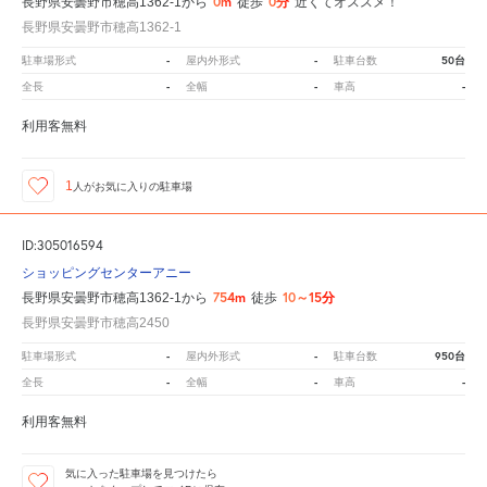
0m
0分
長野県安曇野市穂高1362-1から
徒歩
近くてオススメ！
長野県安曇野市穂高1362-1
-
-
50台
駐車場形式
屋内外形式
駐車台数
-
-
-
全長
全幅
車高
利用客無料
1
人が
お気に入りの駐車場
ID:305016594
ショッピングセンターアニー
754m
10～15分
長野県安曇野市穂高1362-1から
徒歩
長野県安曇野市穂高2450
-
-
950台
駐車場形式
屋内外形式
駐車台数
-
-
-
全長
全幅
車高
利用客無料
気に入った駐車場を見つけたら