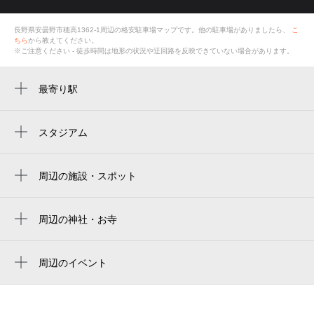
長野県安曇野市穂高1362-1
周辺の格安
駐車場
マップです。他の駐車場がありましたら、
こ
ちら
から教えてください。
※ご注意ください - 徒歩時間は地形の状況や迂回路を反映できていない場合があります。
最寄り駅
柏矢町駅
穂高駅
スタジアム
周辺にスタジアムが見つかりませんでした。
周辺の施設・スポット
柏矢町会館
菓子処おおほり
周辺の神社・お寺
周辺に神社・お寺が見つかりませんでした。
あづみ野法祥苑
周辺のイベント
スイート あずみ野店
周辺にイベントが見つかりませんでした。
安曇野市中央図書館