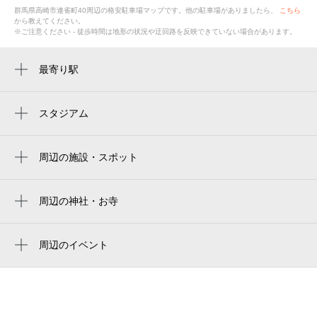
群馬県高崎市連雀町40
周辺の格安
駐車場
マップです。他の駐車場がありましたら、
こちら
から教えてください。
※ご注意ください - 徒歩時間は地形の状況や迂回路を反映できていない場合があります。
最寄り駅
高崎駅
スタジアム
周辺にスタジアムが見つかりませんでした。
周辺の施設・スポット
高崎キッズサポートかしの木
飛鳥未来きずな高等学校 高崎キャンパス
周辺の神社・お寺
大信寺
自習室 オールラウンド
善念寺
周辺のイベント
高崎白銀ビル 貸会議室｜レンタルルーム｜
高崎タカシマヤ 屋上ビアガーデン
レンタルスペース
善念寺
第52回高崎まつり
高崎白銀ビル 貸会議室
本元寺
サブリナビアガーデン高崎 星空と焼肉の
高崎白銀ビル 貸し会議室