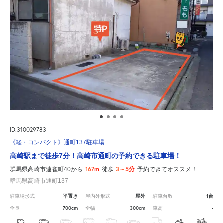
ID:310029783
《軽・コンパクト》通町137駐車場
高崎駅まで徒歩7分！高崎市通町の予約できる駐車場！
167m
3～5分
群馬県高崎市連雀町40から
徒歩
予約できてオススメ！
群馬県高崎市通町137
平置き
屋外
1台
駐車場形式
屋内外形式
駐車台数
700cm
300cm
-
全長
全幅
車高