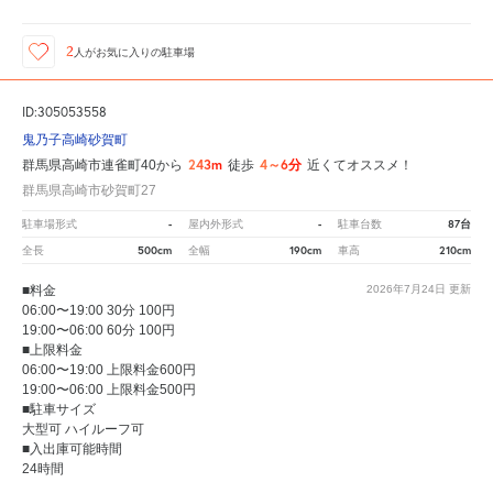
2
人が
お気に入りの駐車場
ID:305053558
鬼乃子高崎砂賀町
243m
4～6分
群馬県高崎市連雀町40から
徒歩
近くてオススメ！
群馬県高崎市砂賀町27
-
-
87台
駐車場形式
屋内外形式
駐車台数
500cm
190cm
210cm
全長
全幅
車高
■料金
2026年7月24日
更新
06:00〜19:00 30分 100円
19:00〜06:00 60分 100円
■上限料金
06:00〜19:00 上限料金600円
19:00〜06:00 上限料金500円
■駐車サイズ
大型可 ハイルーフ可
■入出庫可能時間
24時間