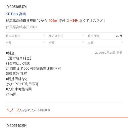
ID:305185474
KF-Park 高崎
104m
2～3分
群馬県高崎市連雀町40から
徒歩
近くてオススメ！
群馬県高崎市田町63
-
-
38台
駐車場形式
屋内外形式
駐車台数
-
-
-
全長
全幅
車高
■料金
2026年7月24日
更新
【通常駐車料金】
料金前払い方式
24時間まで500円高額紙幣:利用不可
領収書利用:可
■提携店舗など
はぴePOINT利用不可
■入出庫可能時間
24時間
2
人が
お気に入りの駐車場
ID:305140254