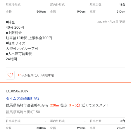
-
-
18台
駐車場形式
屋内外形式
駐車台数
500cm
190cm
210cm
全長
全幅
車高
■料金
2026年7月24日
更新
40分 200円
■上限料金
駐車後12時間 上限料金700円
■駐車サイズ
大型可 ハイルーフ可
■入出庫可能時間
24時間
16
人が
お気に入りの駐車場
ID:305063089
タイムズ高崎田町第2
228m
3～5分
群馬県高崎市連雀町40から
徒歩
近くてオススメ！
群馬県高崎市田町150
-
-
8台
駐車場形式
屋内外形式
駐車台数
500cm
190cm
210cm
全長
全幅
車高