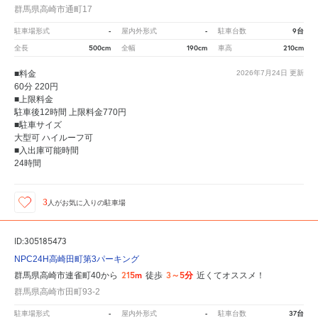
群馬県高崎市通町17
-
-
9台
駐車場形式
屋内外形式
駐車台数
500cm
190cm
210cm
全長
全幅
車高
■料金
2026年7月24日
更新
60分 220円
■上限料金
駐車後12時間 上限料金770円
■駐車サイズ
大型可 ハイルーフ可
■入出庫可能時間
24時間
3
人が
お気に入りの駐車場
ID:305185473
NPC24H高崎田町第3パーキング
215m
3～5分
群馬県高崎市連雀町40から
徒歩
近くてオススメ！
群馬県高崎市田町93-2
-
-
37台
駐車場形式
屋内外形式
駐車台数