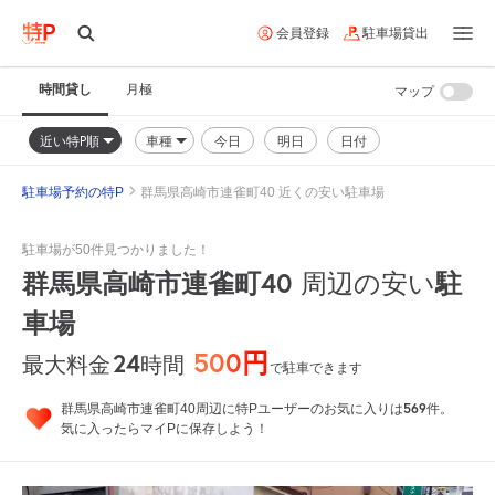
会員登録
駐車場貸出
時間貸し
月極
マップ
近い特P順
車種
今日
明日
日付
駐車場予約の特P
群馬県高崎市連雀町40 近くの安い駐車場
駐車場が50件見つかりました！
群馬県高崎市連雀町40
駐
周辺の安い
車場
500円
24
時間
最大料金
で駐車できます
569
群馬県高崎市連雀町40周辺に特Pユーザーのお気に入りは
件。
気に入ったらマイPに保存しよう！