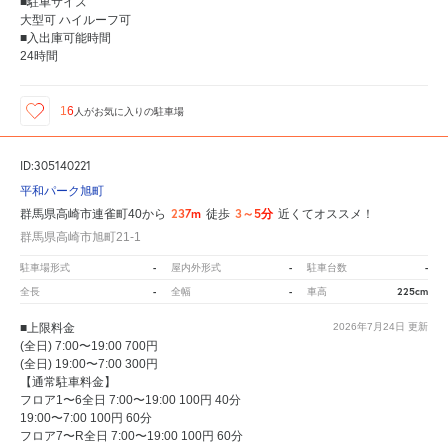
■駐車サイズ
大型可 ハイルーフ可
■入出庫可能時間
24時間
16
人が
お気に入りの駐車場
ID:305140221
平和パーク旭町
237m
3～5分
群馬県高崎市連雀町40から
徒歩
近くてオススメ！
群馬県高崎市旭町21-1
-
-
-
駐車場形式
屋内外形式
駐車台数
-
-
225cm
全長
全幅
車高
■上限料金
2026年7月24日
更新
(全日) 7:00〜19:00 700円
(全日) 19:00〜7:00 300円
【通常駐車料金】
フロア1〜6全日 7:00〜19:00 100円 40分
19:00〜7:00 100円 60分
フロア7〜R全日 7:00〜19:00 100円 60分