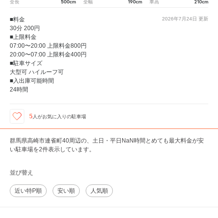
500cm
190cm
210cm
全長
全幅
車高
■料金
2026年7月24日
更新
30分 200円
■上限料金
07:00〜20:00 上限料金800円
20:00〜07:00 上限料金400円
■駐車サイズ
大型可 ハイルーフ可
■入出庫可能時間
24時間
5
人が
お気に入りの駐車場
群馬県高崎市連雀町40周辺の、土日・平日NaN時間とめても最大料金が安
い駐車場を2件表示しています。
並び替え
近い特P順
安い順
人気順