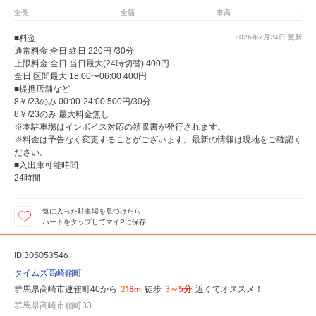
-
-
-
全長
全幅
車高
■料金
2026年7月24日
更新
通常料金:全日 終日 220円 /30分
上限料金:全日 当日最大(24時切替) 400円
全日 区間最大 18:00〜06:00 400円
■提携店舗など
8￥/23のみ 00:00-24:00 500円/30分
8￥/23のみ 最大料金無し
※本駐車場はインボイス対応の領収書が発行されます。
※料金は予告なく変更することがございます。最新の情報は現地をご確認く
ださい。
■入出庫可能時間
24時間
気に入った駐車場を見つけたら
ハートをタップしてマイPに保存
ID:305053546
タイムズ高崎鞘町
218m
3～5分
群馬県高崎市連雀町40から
徒歩
近くてオススメ！
群馬県高崎市鞘町33