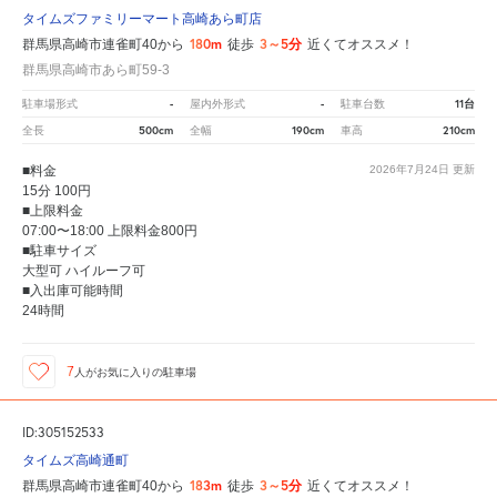
タイムズファミリーマート高崎あら町店
180m
3～5分
群馬県高崎市連雀町40から
徒歩
近くてオススメ！
群馬県高崎市あら町59-3
-
-
11台
駐車場形式
屋内外形式
駐車台数
500cm
190cm
210cm
全長
全幅
車高
■料金
2026年7月24日
更新
15分 100円
■上限料金
07:00〜18:00 上限料金800円
■駐車サイズ
大型可 ハイルーフ可
■入出庫可能時間
24時間
7
人が
お気に入りの駐車場
ID:305152533
タイムズ高崎通町
183m
3～5分
群馬県高崎市連雀町40から
徒歩
近くてオススメ！