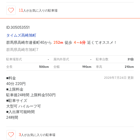
11
人が
お気に入りの駐車場
ID:305053551
タイムズ高崎旭町
252m
4～6分
群馬県高崎市連雀町40から
徒歩
近くてオススメ！
群馬県高崎市旭町7
-
-
31台
駐車場形式
屋内外形式
駐車台数
500cm
190cm
210cm
全長
全幅
車高
■料金
2026年7月24日
更新
40分 220円
■上限料金
駐車後24時間 上限料金550円
■駐車サイズ
大型可 ハイルーフ可
■入出庫可能時間
24時間
3
人が
お気に入りの駐車場