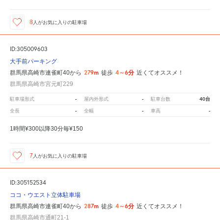
8
人が
お気に入りの駐車場
ID:305009603
大手前パーキング
279m
4～6分
群馬県高崎市連雀町40から
徒歩
近くてオススメ！
群馬県高崎市宮元町229
-
-
40台
駐車場形式
屋内外形式
駐車台数
-
-
-
全長
全幅
車高
1時間¥300以降30分毎¥150
7
人が
お気に入りの駐車場
ID:305152534
ココ・ウエスト立体駐車場
287m
4～6分
群馬県高崎市連雀町40から
徒歩
近くてオススメ！
群馬県高崎市通町21-1