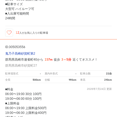
■駐車サイズ
大型可 ハイルーフ可
■入出庫可能時間
24時間
12
人が
お気に入りの駐車場
ID:305053556
鬼乃子高崎砂賀町第2
237m
3～5分
群馬県高崎市連雀町40から
徒歩
近くてオススメ！
群馬県高崎市砂賀町27
-
-
22台
駐車場形式
屋内外形式
駐車台数
500cm
190cm
210cm
全長
全幅
車高
■料金
2026年7月24日
更新
06:00〜19:00 30分 100円
19:00〜06:00 60分 100円
■上限料金
06:00〜19:00 上限料金500円
19:00〜06:00 上限料金400円