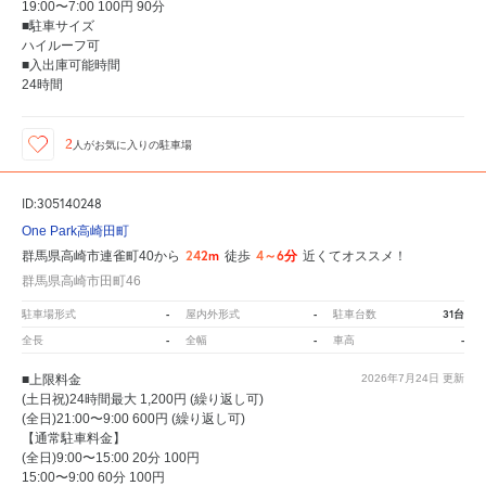
19:00〜7:00 100円 90分
■駐車サイズ
ハイルーフ可
■入出庫可能時間
24時間
2
人が
お気に入りの駐車場
ID:305140248
One Park高崎田町
242m
4～6分
群馬県高崎市連雀町40から
徒歩
近くてオススメ！
群馬県高崎市田町46
-
-
31台
駐車場形式
屋内外形式
駐車台数
-
-
-
全長
全幅
車高
■上限料金
2026年7月24日
更新
(土日祝)24時間最大 1,200円 (繰り返し可)
(全日)21:00〜9:00 600円 (繰り返し可)
【通常駐車料金】
(全日)9:00〜15:00 20分 100円
15:00〜9:00 60分 100円