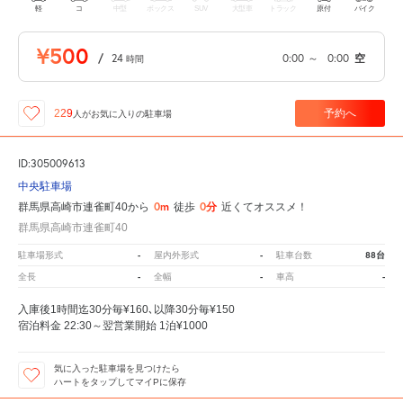
軽
コ
中型
ボックス
SUV
大型車
トラック
原付
バイク
¥500
/
24
0:00
～
0:00
空
時間
予約へ
229
人が
お気に入りの駐車場
ID:305009613
中央駐車場
0m
0分
群馬県高崎市連雀町40から
徒歩
近くてオススメ！
群馬県高崎市連雀町40
-
-
88台
駐車場形式
屋内外形式
駐車台数
-
-
-
全長
全幅
車高
入庫後1時間迄30分毎¥160､以降30分毎¥150
宿泊料金 22:30～翌営業開始 1泊¥1000
気に入った駐車場を見つけたら
ハートをタップしてマイPに保存