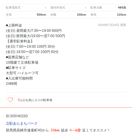
-
-
485台
駐車場形式
屋内外形式
駐車台数
500cm
200cm
220cm
全長
全幅
車高
■上限料金
2026年7月24日
更新
(全日) 昼間最大/7:00〜19:00 800円
(全日) 夜間最大/19:00〜翌7:00 500円
【通常駐車料金】
(全日) 7:00〜19:00 100円 30分
(全日) 19:00〜翌7:00 100円 60分
■提携店舗など
10階建て立体駐車場
■駐車サイズ
大型可 ハイルーフ可
■入出庫可能時間
24時間
6
人が
お気に入りの駐車場
ID:305140230
立駐あらまちパーク
306m
4～6分
群馬県高崎市連雀町40から
徒歩
近くてオススメ！