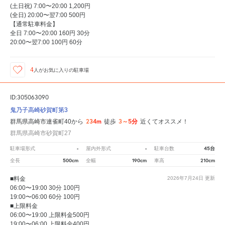
(土日祝) 7:00〜20:00 1,200円
(全日) 20:00〜翌7:00 500円
【通常駐車料金】
全日 7:00〜20:00 160円 30分
20:00〜翌7:00 100円 60分
4
人が
お気に入りの駐車場
ID:305063090
鬼乃子高崎砂賀町第3
234m
3～5分
群馬県高崎市連雀町40から
徒歩
近くてオススメ！
群馬県高崎市砂賀町27
-
-
45台
駐車場形式
屋内外形式
駐車台数
500cm
190cm
210cm
全長
全幅
車高
■料金
2026年7月24日
更新
06:00〜19:00 30分 100円
19:00〜06:00 60分 100円
■上限料金
06:00〜19:00 上限料金500円
19:00〜06:00 上限料金400円