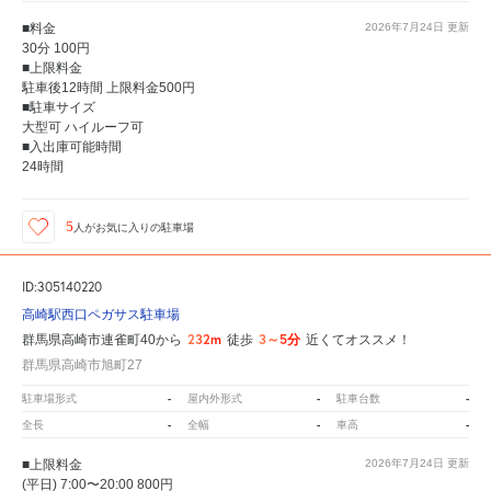
■料金
2026年7月24日
更新
30分 100円
■上限料金
駐車後12時間 上限料金500円
■駐車サイズ
大型可 ハイルーフ可
■入出庫可能時間
24時間
5
人が
お気に入りの駐車場
ID:305140220
高崎駅西口ペガサス駐車場
232m
3～5分
群馬県高崎市連雀町40から
徒歩
近くてオススメ！
群馬県高崎市旭町27
-
-
-
駐車場形式
屋内外形式
駐車台数
-
-
-
全長
全幅
車高
■上限料金
2026年7月24日
更新
(平日) 7:00〜20:00 800円