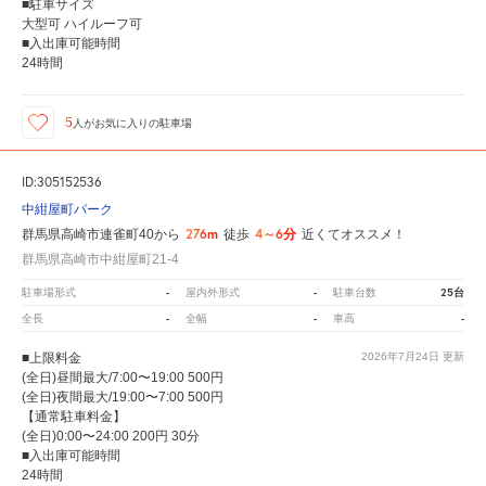
■駐車サイズ
大型可 ハイルーフ可
■入出庫可能時間
24時間
5
人が
お気に入りの駐車場
ID:305152536
中紺屋町パーク
276m
4～6分
群馬県高崎市連雀町40から
徒歩
近くてオススメ！
群馬県高崎市中紺屋町21-4
-
-
25台
駐車場形式
屋内外形式
駐車台数
-
-
-
全長
全幅
車高
■上限料金
2026年7月24日
更新
(全日)昼間最大/7:00〜19:00 500円
(全日)夜間最大/19:00〜7:00 500円
【通常駐車料金】
(全日)0:00〜24:00 200円 30分
■入出庫可能時間
24時間