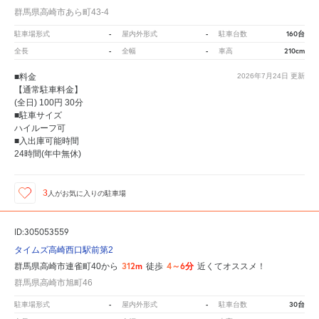
群馬県高崎市あら町43-4
-
-
160台
駐車場形式
屋内外形式
駐車台数
-
-
210cm
全長
全幅
車高
■料金
2026年7月24日
更新
【通常駐車料金】
(全日) 100円 30分
■駐車サイズ
ハイルーフ可
■入出庫可能時間
24時間(年中無休)
3
人が
お気に入りの駐車場
ID:305053559
タイムズ高崎西口駅前第2
312m
4～6分
群馬県高崎市連雀町40から
徒歩
近くてオススメ！
群馬県高崎市旭町46
-
-
30台
駐車場形式
屋内外形式
駐車台数