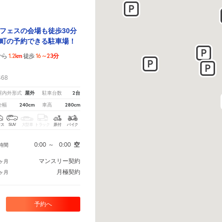
フェスの会場も徒歩30分
町の予約できる駐車場！
1.2km
16～23分
から
徒歩
！
68
屋外
2台
屋内外形式
駐車台数
240cm
280cm
全幅
車高
クス
SUV
大型車
トラック
原付
バイク
0:00
～
0:00
空
時間
マンスリー契約
ヶ月
月極契約
ヶ月
予約へ