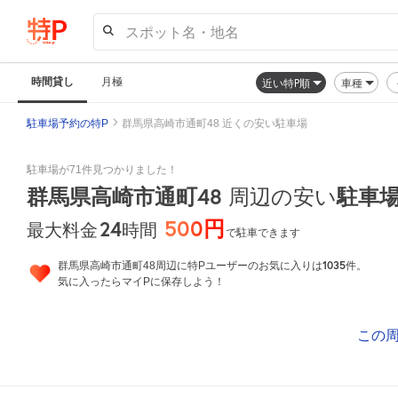
スポット名・地名
時間貸し
月極
近い特P順
車種
駐車場予約の特P
群馬県高崎市通町48 近くの安い駐車場
駐車場が71件見つかりました！
群馬県高崎市通町48
周辺の安い
駐車
500円
24
時間
最大料金
で駐車できます
1035
群馬県高崎市通町48周辺に特Pユーザーのお気に入りは
件。
気に入ったらマイPに保存しよう！
この