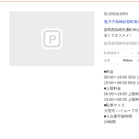
ID:305063090
鬼乃子高崎砂賀町第
群馬県高崎市通町48
近くてオススメ！
群馬県高崎市砂賀町2
-
駐車場形式
500cm
全長
■料金
06:00〜19:00 30分 
19:00〜06:00 60分 
■上限料金
06:00〜19:00 上限
19:00〜06:00 上限
■駐車サイズ
大型可 ハイルーフ可
■入出庫可能時間
24時間
群馬県高崎市通町48
周辺の格安
駐車場
マップです。他の駐車場がありましたら、
こちら
から教