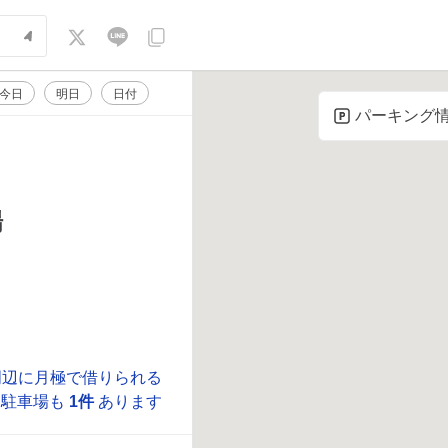
今日
明日
日付
パーキング
場
周辺に月極で借りられる
駐車場も
1件
あります