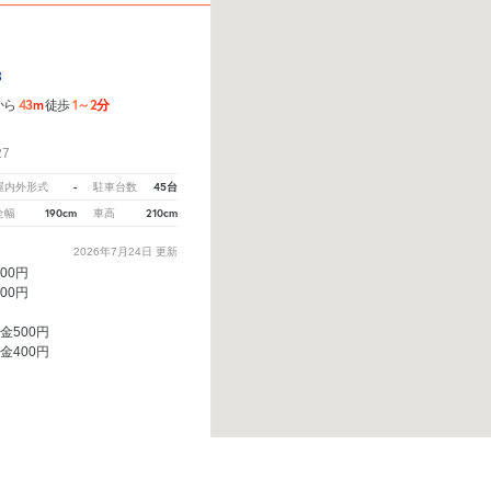
3
43m
1～2分
から
徒歩
7
-
45台
屋内外形式
駐車台数
190cm
210cm
全幅
車高
2026年7月24日
更新
100円
100円
料金500円
料金400円
えてください。
※ご注意ください - 徒歩時間は地形の状況や迂回路を反映できていない場合があり