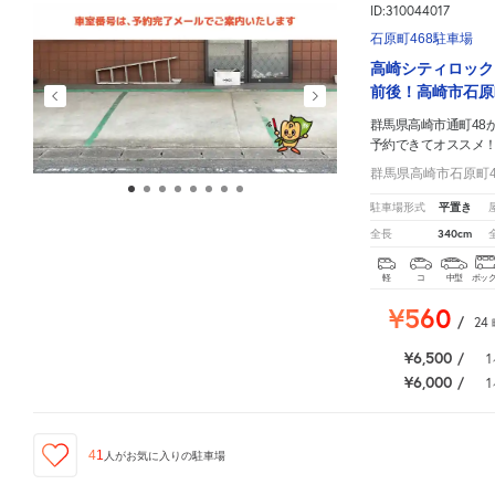
ID:310044017
石原町468駐車場
高崎シティロック
前後！高崎市石原
群馬県高崎市通町48
予約できてオススメ
群馬県高崎市石原町4
平置き
駐車場形式
340cm
全長
軽
コ
中型
ボッ
¥560
/
24
¥6,500
/
1
¥6,000
/
1
41
人が
お気に入りの駐車場