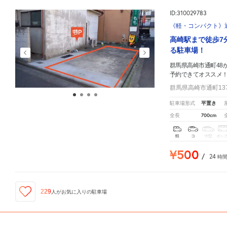
ID:310029783
《軽・コンパクト》通
高崎駅まで徒歩7
る駐車場！
群馬県高崎市通町48
予約できてオススメ
群馬県高崎市通町13
平置き
駐車場形式
700cm
全長
軽
コ
中型
ボッ
¥500
/
24
時
229
人が
お気に入りの駐車場