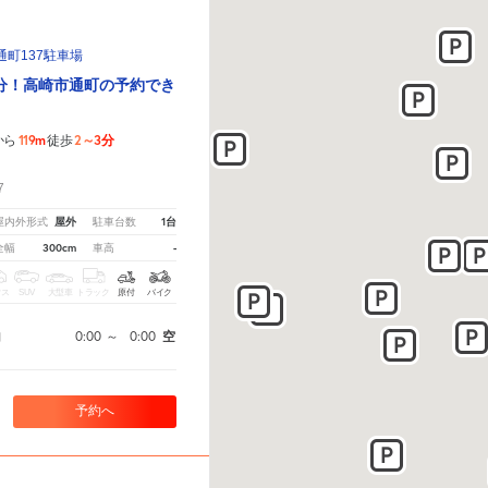
町137駐車場
分！高崎市通町の予約でき
119m
2～3分
から
徒歩
！
7
屋外
1台
屋内外形式
駐車台数
300cm
-
全幅
車高
クス
SUV
大型車
トラック
原付
バイク
0:00
～
0:00
空
間
予約へ