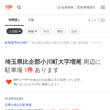
会員登録
駐車場貸出
時間貸し
月極
マップ
人気順
車種
今日
明日
日付
駐車場予約の特P
埼玉県比企郡小川町大字増尾 の安い駐車場・パーキン
グ
埼玉県比企郡小川町大字増尾
周辺に
1
件
駐車場
あります
特Pユーザーがあなたのお気に入りを待っています。
気に入ったらマイPに保存しよう！
ID:305154302
石尊山登山口駐車場