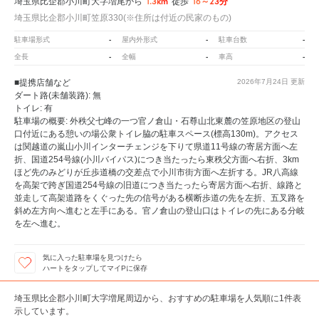
1.3km
16～23分
埼玉県比企郡小川町大字増尾から
徒歩
埼玉県比企郡小川町笠原330(※住所は付近の民家のもの)
-
-
-
駐車場形式
屋内外形式
駐車台数
-
-
-
全長
全幅
車高
■提携店舗など
2026年7月24日
更新
ダート路(未舗装路): 無
トイレ: 有
駐車場の概要: 外秩父七峰の一つ官ノ倉山・石尊山北東麓の笠原地区の登山
口付近にある憩いの場公衆トイレ脇の駐車スペース(標高130m)。アクセス
は関越道の嵐山小川インターチェンジを下りて県道11号線の寄居方面へ左
折、国道254号線(小川バイパス)につき当たったら東秩父方面へ右折、3km
ほど先のみどりが丘歩道橋の交差点で小川市街方面へ左折する。JR八高線
を高架で跨ぎ国道254号線の旧道につき当たったら寄居方面へ右折、線路と
並走して高架道路をくぐった先の信号がある横断歩道の先を左折、五叉路を
斜め左方向へ進むと左手にある。官ノ倉山の登山口はトイレの先にある分岐
を左へ進む。
気に入った駐車場を見つけたら
ハートをタップしてマイPに保存
埼玉県比企郡小川町大字増尾周辺から、おすすめの駐車場を人気順に1件表
示しています。