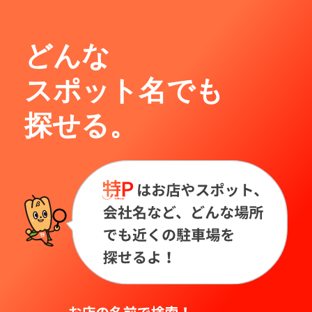
どんな
スポット名でも
探せる。