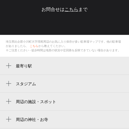
お問合せは
こちら
まで
埼玉県比企郡小川町大字増尾
周辺のお気に入り保存が多い
駐車場
マップです。他の駐車場
がありましたら、
こちら
から教えてください。
※ご注意ください - 徒歩時間は地形の状況や迂回路を反映できていない場合があります。
最寄り駅
小川町駅
スタジアム
周辺にスタジアムが見つかりませんでした。
周辺の施設・スポット
町営八幡台グラウンド
小川町 大河公民館
周辺の神社・お寺
周辺に神社・お寺が見つかりませんでした。
町立大河公民館