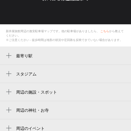
新井屋旅館
周辺の激安
駐車場
マップです。他の駐車場がありましたら、
こちら
から教えて
ください。
※ご注意ください - 徒歩時間は地形の状況や迂回路を反映できていない場合があります。
最寄り駅
小川町駅
スタジアム
周辺にスタジアムが見つかりませんでした。
周辺の施設・スポット
カインズ小川店
松本写真館（比企郡）
周辺の神社・お寺
上小川神社
ryugu diner（リュウグウダイナー）
周辺のイベント
ogawa town hall