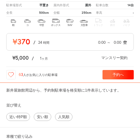
平置き
屋外
14台
駐車場形式
屋内外形式
駐車台数
500cm
250cm
-
全長
全幅
車高
軽
コ
中型
ボックス
SUV
大型車
トラック
原付
バイク
¥370
/
24
0:00
～
0:00
空
時間
¥5,000
マンスリー契約
/
1
ヶ月
予約へ
63
人が
お気に入りの駐車場
新井屋旅館周辺から、予約制駐車場を格安順に1件表示しています。
並び替え
近い特P順
安い順
人気順
車種で絞り込み