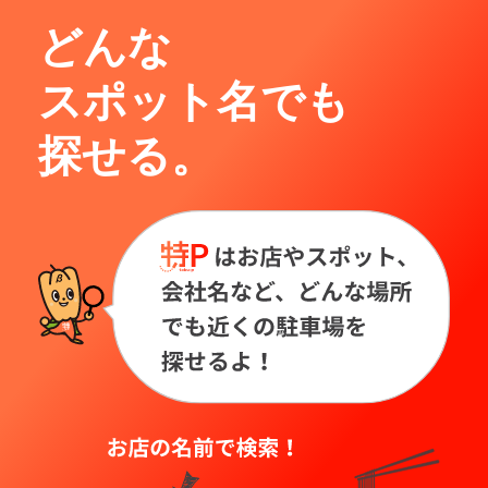
どんな
スポット名でも
探せる。