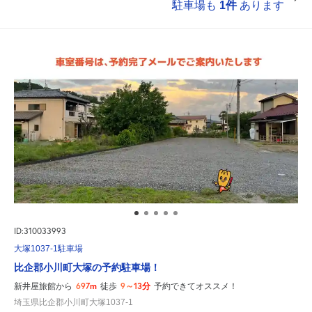
駐車場も
1件
あります
ID:310033993
大塚1037-1駐車場
比企郡小川町大塚の予約駐車場！
697m
9～13分
新井屋旅館から
徒歩
予約できてオススメ！
埼玉県比企郡小川町大塚1037-1