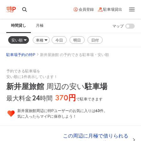
会員登録
駐車場貸出
時間貸し
月極
マップ
安い順
車種
今日
明日
日付
駐車場予約の特P
新井屋旅館 の予約できる駐車場・安い順
予約できる駐車場を
安い順に1件表示しています！
新井屋旅館
周辺の安い
駐車場
370円
24
時間
最大料金
で駐車できます
63
新井屋旅館周辺に特Pユーザーのお気に入りは
件。
気に入ったらマイPに保存しよう！
この周辺に月極で借りられる