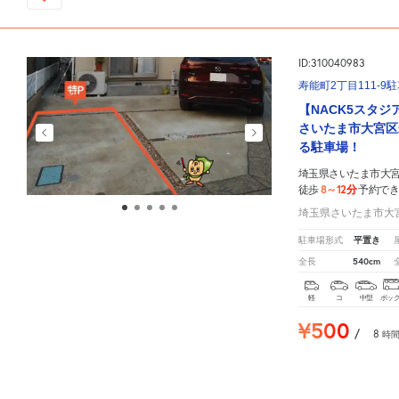
ID:310040983
寿能町2丁目111-9
【NACK5スタジ
さいたま市大宮区
る駐車場！
埼玉県さいたま市大宮区
8～12分
徒歩
予約で
埼玉県さいたま市大宮
平置き
駐車場形式
540cm
全長
軽
コ
中型
ボッ
¥500
/
8
時
埼玉県さいたま市大宮区堀の内町3-227
周辺の格安
駐車場
マップです。他の駐車場がありまし
136
人が
お気に入りの駐車場