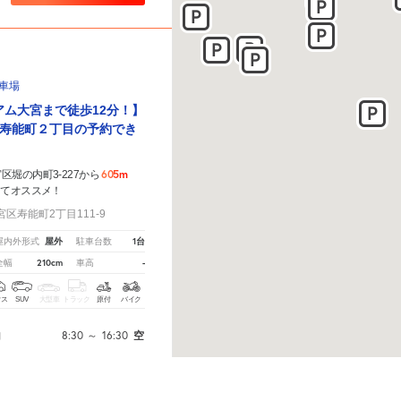
駐車場
アム大宮まで徒歩12分！】
寿能町２丁目の予約でき
605m
堀の内町3-227から
きてオススメ！
区寿能町2丁目111-9
屋外
1台
屋内外形式
駐車台数
210cm
-
全幅
車高
クス
SUV
大型車
トラック
原付
バイク
8:30
～
16:30
空
間
たら、
こちら
から教えてください。
※ご注意ください - 徒歩時間は地形の状況や迂回路を反映でき
予約へ