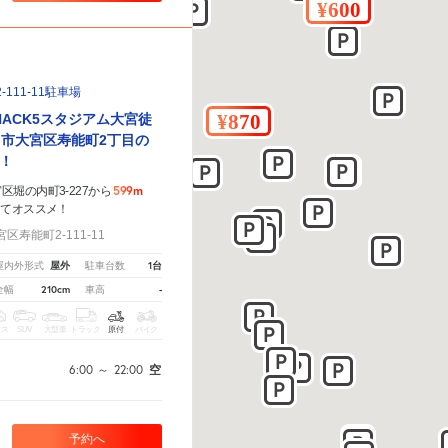
111-11駐車場
NACK5スタジアム大宮徒
ま市大宮区寿能町2丁目の
！
599m
堀の内町3-227から
きてオススメ！
寿能町2-111-11
屋外
1台
屋内外形式
駐車台数
210cm
-
全幅
車高
クス
SUV
大型車
トラック
原付
バイク
6:00
～
22:00
空
予約へ