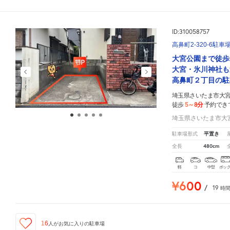
ID:310058757
高鼻町2-320-6駐車
大宮公園まで徒歩
大宮・氷川神社も
高鼻町２丁目の駐
埼玉県さいたま市大宮区
5～8分
徒歩
予約でき
埼玉県さいたま市大宮区
平置き
駐車場形式
480cm
全長
軽
コ
中型
ボッ
¥600
/
19
時
16
人が
お気に入りの駐車場