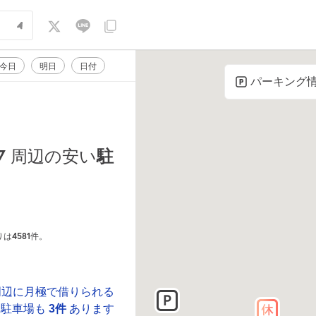
今日
明日
日付
パーキング
7
駐
周辺の安い
4581
りは
件。
周辺に月極で借りられる
駐車場も
3件
あります