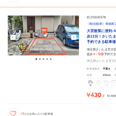
ID:310045578
《軽自動車》寿能町2-
大宮散策に便利♪
歩12分！さいた
予約できる駐車場
埼玉県さいたま市大宮区
8～12分
徒歩
予約で
埼玉県さいたま市大宮区
平置き
駐車場形式
320cm
全長
軽
コ
中型
ボッ
¥430
/
16
時間
53
人が
お気に入りの駐車場