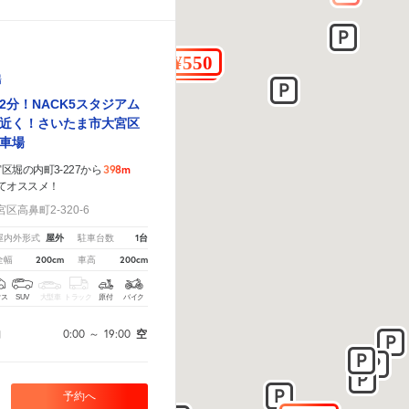
場
2分！NACK5スタジアム
近く！さいたま市大宮区
車場
398m
堀の内町3-227から
てオススメ！
高鼻町2-320-6
屋外
1台
屋内外形式
駐車台数
200cm
200cm
全幅
車高
クス
SUV
大型車
トラック
原付
バイク
0:00
～
19:00
空
間
予約へ