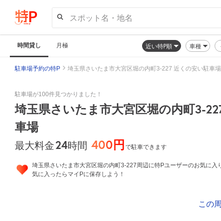
スポット名・地名
時間貸し
月極
近い特P順
車種
駐車場予約の特P
埼玉県さいたま市大宮区堀の内町3-227 近くの安い駐車場
駐車場が100件見つかりました！
埼玉県さいたま市大宮区堀の内町3-22
車場
400円
24
時間
最大料金
で駐車できます
埼玉県さいたま市大宮区堀の内町3-227周辺に特Pユーザーのお気に入
気に入ったらマイPに保存しよう！
この