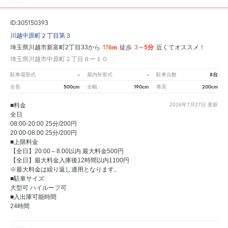
ID:305150393
川越中原町２丁目第３
176m
3～5分
埼玉県川越市新富町2丁目33から
徒歩
近くてオススメ！
埼玉県川越市中原町２丁目８ー１０
-
-
8台
駐車場形式
屋内外形式
駐車台数
500cm
190cm
200cm
全長
全幅
車高
■料金
2026年7月27日
更新
全日
08:00-20:00 25分/200円
20:00-08:00 25分/200円
■上限料金
【全日】20:00～8:00以内 最大料金500円
【全日】最大料金入庫後12時間以内1100円
※最大料金は繰り返し適用となります。
■駐車サイズ
大型可 ハイルーフ可
■入出庫可能時間
24時間