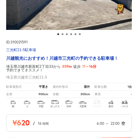
ID:310021591
三光町21-5駐車場
川越観光におすすめ！川越市三光町の予約できる駐車場！
859m
11～16分
埼玉県川越市新富町2丁目33から
徒歩
予約できてオススメ！
埼玉県川越市三光町21-5
平置き
屋外
1台
駐車場形式
屋内外形式
駐車台数
900cm
300cm
-
全長
全幅
車高
軽
コ
中型
ボックス
SUV
大型車
トラック
原付
バイク
¥620
/
16
6:00
～
22:00
空
時間