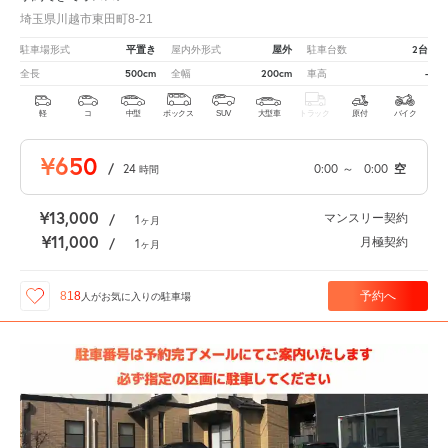
埼玉県川越市東田町8-21
平置き
屋外
2台
駐車場形式
屋内外形式
駐車台数
500cm
200cm
-
全長
全幅
車高
軽
コ
中型
ボックス
SUV
大型車
トラック
原付
バイク
¥650
/
24
0:00
～
0:00
空
時間
¥13,000
マンスリー契約
/
1
ヶ月
¥11,000
月極契約
/
1
ヶ月
予約へ
818
人が
お気に入りの駐車場