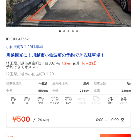
ID:310047552
小仙波町3-1-20駐車場
川越観光に！川越市小仙波町の予約できる駐車場！
1.2km
16～23分
埼玉県川越市新富町2丁目33から
徒歩
予約できてオススメ！
埼玉県川越市小仙波町3-1-20
平置き
屋外
1台
駐車場形式
屋内外形式
駐車台数
550cm
256cm
230cm
全長
全幅
車高
軽
コ
中型
ボックス
SUV
大型車
トラック
原付
バイク
¥500
/
24
0:00
～
0:00
空
時間