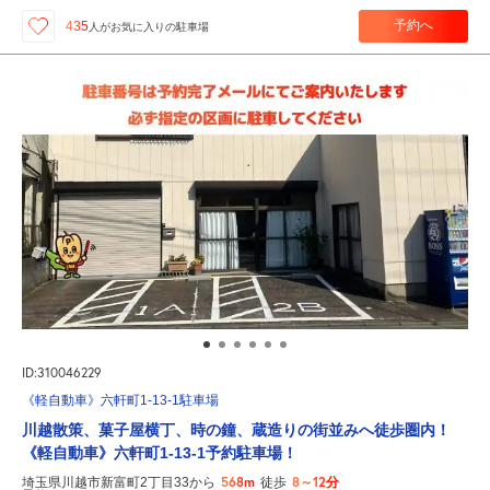
予約へ
435
人が
お気に入りの駐車場
ID:310046229
《軽自動車》六軒町1-13-1駐車場
川越散策、菓子屋横丁、時の鐘、蔵造りの街並みへ徒歩圏内！
《軽自動車》六軒町1-13-1予約駐車場！
568m
8～12分
埼玉県川越市新富町2丁目33から
徒歩