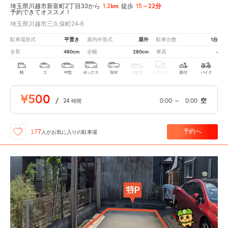
1.2km
15～22分
埼玉県川越市新富町2丁目33から
徒歩
予約できてオススメ！
埼玉県川越市三久保町24-6
平置き
屋外
1台
駐車場形式
屋内外形式
駐車台数
480cm
280cm
-
全長
全幅
車高
軽
コ
中型
ボックス
SUV
大型車
トラック
原付
バイク
¥500
/
24
0:00
～
0:00
空
時間
予約へ
177
人が
お気に入りの駐車場