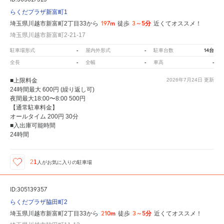
らくだプラザ新富町1
197m
3～5分
埼玉県川越市新富町2丁目33から
徒歩
近くてオススメ！
埼玉県川越市新富町2-21-17
-
-
14台
駐車場形式
屋内外形式
駐車台数
-
-
-
全長
全幅
車高
■上限料金
2026年7月24日
更新
24時間最大 600円 (繰り返し可)
夜間最大18:00〜8:00 500円
【通常駐車料金】
オールタイム 200円 30分
■入出庫可能時間
24時間
21
人が
お気に入りの駐車場
ID:305139357
らくだプラザ脇田町2
210m
3～5分
埼玉県川越市新富町2丁目33から
徒歩
近くてオススメ！