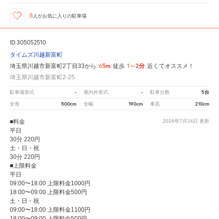
6
人が
お気に入りの駐車場
ID:305052510
タイムズ川越新富町
65m
1～2分
埼玉県川越市新富町2丁目33から
徒歩
近くてオススメ！
埼玉県川越市新富町2-25
-
-
5台
駐車場形式
屋内外形式
駐車台数
500cm
190cm
210cm
全長
全幅
車高
■料金
2026年7月24日
更新
平日
30分 220円
土・日・祝
30分 220円
■上限料金
平日
09:00〜18:00 上限料金1000円
18:00〜09:00 上限料金500円
土・日・祝
09:00〜18:00 上限料金1100円
18:00〜09:00 上限料金500円