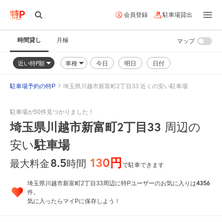
会員登録
駐車場貸出
時間貸し
月極
マップ
近い特P順
車種
今日
明日
日付
駐車場予約の特P
埼玉県川越市新富町2丁目33 近くの安い駐車場
駐車場が50件見つかりました！
埼玉県川越市新富町2丁目33
周辺の
安い
駐車場
130円
8.5
時間
最大料金
で駐車できます
4356
埼玉県川越市新富町2丁目33周辺に特Pユーザーのお気に入りは
件。
気に入ったらマイPに保存しよう！