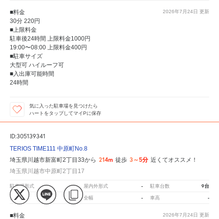
■料金
2026年7月24日
更新
30分 220円
■上限料金
駐車後24時間 上限料金1000円
19:00〜08:00 上限料金400円
■駐車サイズ
大型可 ハイルーフ可
■入出庫可能時間
24時間
気に入った駐車場を見つけたら
ハートをタップしてマイPに保存
ID:305139341
TERIOS TIME111 中原町No.8
214m
3～5分
埼玉県川越市新富町2丁目33から
徒歩
近くてオススメ！
埼玉県川越市中原町2丁目17
-
-
9台
駐車場形式
屋内外形式
駐車台数
-
-
-
全長
全幅
車高
■料金
2026年7月24日
更新