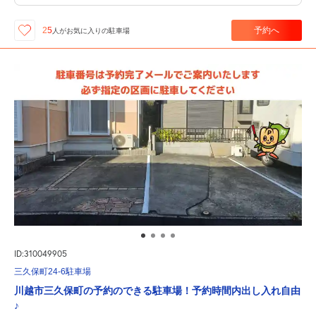
予約へ
25
人が
お気に入りの駐車場
ID:310049905
三久保町24-6駐車場
川越市三久保町の予約のできる駐車場！予約時間内出し入れ自由
♪