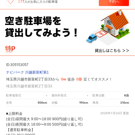
予約へ
177
人が
お気に入りの駐車場
ID:305153057
ナビパーク 川越新富町第1
0m
0分
埼玉県川越市新富町2丁目33から
徒歩
近くてオススメ！
埼玉県川越市新富町2丁目33
-
-
8台
駐車場形式
屋内外形式
駐車台数
500cm
190cm
210cm
全長
全幅
車高
■上限料金
2026年7月24日
更新
(全日)昼間最大 9:00〜18:00 900円(繰り返し可)
(全日)夜間最大 18:00〜9:00 500円(繰り返し可)
【通常駐車料金】