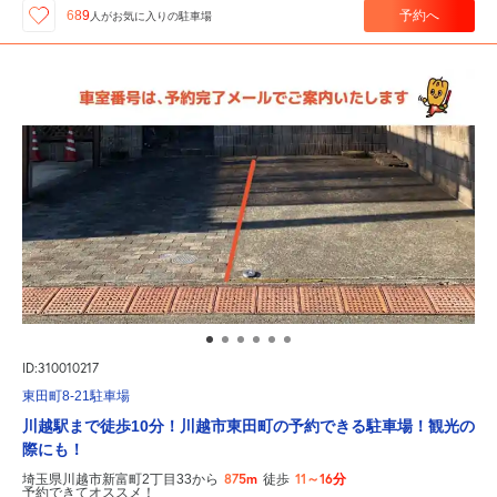
予約へ
689
人が
お気に入りの駐車場
ID:310010217
東田町8-21駐車場
川越駅まで徒歩10分！川越市東田町の予約できる駐車場！観光の
際にも！
875m
11～16分
埼玉県川越市新富町2丁目33から
徒歩
予約できてオススメ！