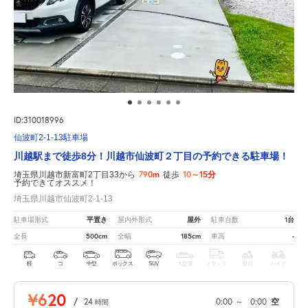
ID:310018996
仙波町2-1-13駐車場
川越駅まで徒歩8分！川越市仙波町２丁目の予約できる駐車場！
790m
10～15分
埼玉県川越市新富町2丁目33から
徒歩
予約できてオススメ！
埼玉県川越市仙波町2-1-13
平置き
屋外
1台
駐車場形式
屋内外形式
駐車台数
500cm
185cm
-
全長
全幅
車高
軽
コ
中型
ボックス
SUV
大型車
トラック
原付
バイク
¥620
/
24
0:00
～
0:00
空
時間