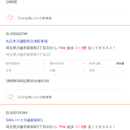
24時間
5
人が
お気に入りの駐車場
ID:305002749
丸広本川越駅前立体駐車場
90m
2～3分
埼玉県川越市新富町2丁目33から
徒歩
近くてオススメ！
埼玉県川越市新富町2丁目23
-
-
352台
駐車場形式
屋内外形式
駐車台数
-
-
-
全長
全幅
車高
1時間¥300以降30分毎¥150
2
人が
お気に入りの駐車場
ID:305139369
SANパーク川越新富町1
99m
2～3分
埼玉県川越市新富町2丁目33から
徒歩
近くてオススメ！