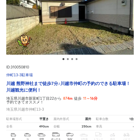
ID:310050810
仲町13-3駐車場
川越 熊野神社まで徒歩7分♪川越市仲町の予約のできる駐車場！
川越観光に便利！
874m
11～16分
埼玉県川越市新富町1丁目22から
徒歩
予約できてオススメ！
埼玉県川越市仲町13-3
平置き
屋外
1台
駐車場形式
屋内外形式
駐車台数
490cm
250cm
-
全長
全幅
車高
軽
コ
中型
ボックス
SUV
大型車
トラック
原付
バイク