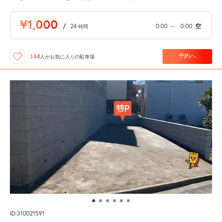
¥1,000
/
24
0:00
～
0:00
空
時間
予約へ
144
人が
お気に入りの駐車場
ID:310021591