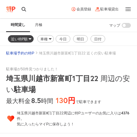
会員登録
駐車場貸出
時間貸し
月極
マップ
近い特P順
車種
今日
明日
日付
駐車場予約の特P
埼玉県川越市新富町1丁目22 近くの安い駐車場
駐車場が50件見つかりました！
埼玉県川越市新富町1丁目22
周辺の安
い
駐車場
130円
8.5
時間
最大料金
で駐車できます
4376
埼玉県川越市新富町1丁目22周辺に特Pユーザーのお気に入りは
件。
気に入ったらマイPに保存しよう！