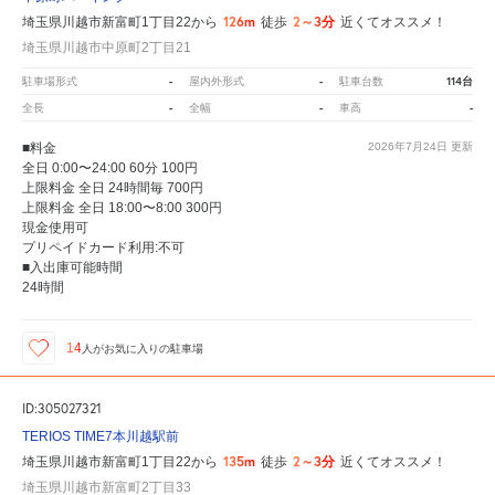
126m
2～3分
埼玉県川越市新富町1丁目22から
徒歩
近くてオススメ！
埼玉県川越市中原町2丁目21
-
-
114台
駐車場形式
屋内外形式
駐車台数
-
-
-
全長
全幅
車高
■料金
2026年7月24日
更新
全日 0:00〜24:00 60分 100円
上限料金 全日 24時間毎 700円
上限料金 全日 18:00〜8:00 300円
現金使用可
プリペイドカード利用:不可
■入出庫可能時間
24時間
14
人が
お気に入りの駐車場
ID:305027321
TERIOS TIME7本川越駅前
135m
2～3分
埼玉県川越市新富町1丁目22から
徒歩
近くてオススメ！
埼玉県川越市新富町2丁目33