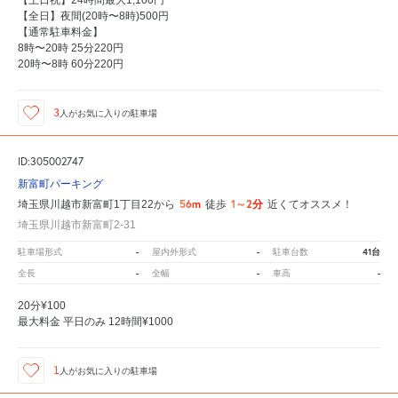
【土日祝】24時間最大1,100円
【全日】夜間(20時〜8時)500円
【通常駐車料金】
8時〜20時 25分220円
20時〜8時 60分220円
3
人が
お気に入りの駐車場
ID:305002747
新富町パーキング
56m
1～2分
埼玉県川越市新富町1丁目22から
徒歩
近くてオススメ！
埼玉県川越市新富町2-31
-
-
41台
駐車場形式
屋内外形式
駐車台数
-
-
-
全長
全幅
車高
20分¥100
最大料金 平日のみ 12時間¥1000
1
人が
お気に入りの駐車場