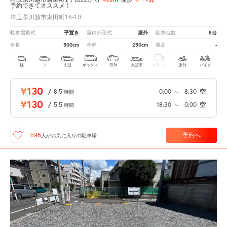
予約できてオススメ！
埼玉県川越市東田町16-10
平置き
屋外
8台
駐車場形式
屋内外形式
駐車台数
500cm
250cm
-
全長
全幅
車高
軽
コ
中型
ボックス
SUV
大型車
トラック
原付
バイク
¥130
/
8.5
0:00
～
8:30
空
時間
¥130
/
5.5
18:30
～
0:00
空
時間
予約へ
696
人が
お気に入りの駐車場