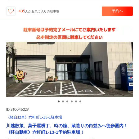
予約へ
435
人が
お気に入りの駐車場
ID:310046229
《軽自動車》六軒町1-13-1駐車場
川越散策、菓子屋横丁、時の鐘、蔵造りの街並みへ徒歩圏内！
《軽自動車》六軒町1-13-1予約駐車場！