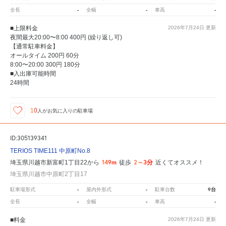
-
-
-
全長
全幅
車高
■上限料金
2026年7月24日
更新
夜間最大20:00〜8:00 400円 (繰り返し可)
【通常駐車料金】
オールタイム 200円 60分
8:00〜20:00 300円 180分
■入出庫可能時間
24時間
10
人が
お気に入りの駐車場
ID:305139341
TERIOS TIME111 中原町No.8
149m
2～3分
埼玉県川越市新富町1丁目22から
徒歩
近くてオススメ！
埼玉県川越市中原町2丁目17
-
-
9台
駐車場形式
屋内外形式
駐車台数
-
-
-
全長
全幅
車高
■料金
2026年7月24日
更新