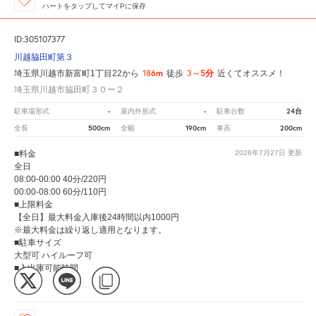
ハートをタップしてマイPに保存
ID:305107377
川越脇田町第３
186m
3～5分
埼玉県川越市新富町1丁目22から
徒歩
近くてオススメ！
埼玉県川越市脇田町３０ー２
-
-
24台
駐車場形式
屋内外形式
駐車台数
500cm
190cm
200cm
全長
全幅
車高
■料金
2026年7月27日
更新
全日
08:00-00:00 40分/220円
00:00-08:00 60分/110円
■上限料金
【全日】最大料金入庫後24時間以内1000円
※最大料金は繰り返し適用となります。
■駐車サイズ
大型可 ハイルーフ可
■入出庫可能時間
24時間