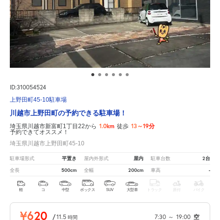
ID:310054524
上野田町45-10駐車場
川越市上野田町の予約できる駐車場！
1.0km
13～19分
埼玉県川越市新富町1丁目22から
徒歩
予約できてオススメ！
埼玉県川越市上野田町45-10
平置き
屋内
2台
駐車場形式
屋内外形式
駐車台数
500cm
200cm
-
全長
全幅
車高
軽
コ
中型
ボックス
SUV
大型車
トラック
原付
バイク
¥620
/
11.5
7:30
～
19:00
空
時間