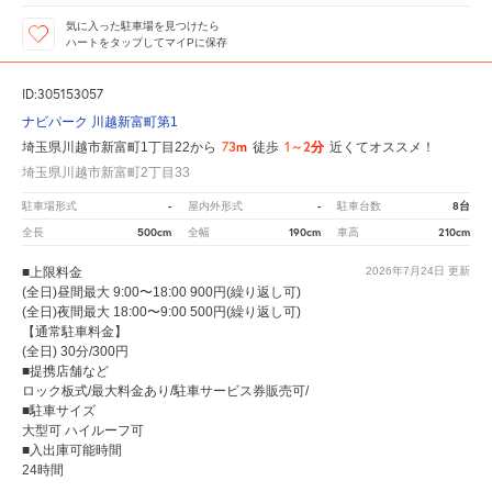
気に入った駐車場を見つけたら
ハートをタップしてマイPに保存
ID:305153057
ナビパーク 川越新富町第1
73m
1～2分
埼玉県川越市新富町1丁目22から
徒歩
近くてオススメ！
埼玉県川越市新富町2丁目33
-
-
8台
駐車場形式
屋内外形式
駐車台数
500cm
190cm
210cm
全長
全幅
車高
■上限料金
2026年7月24日
更新
(全日)昼間最大 9:00〜18:00 900円(繰り返し可)
(全日)夜間最大 18:00〜9:00 500円(繰り返し可)
【通常駐車料金】
(全日) 30分/300円
■提携店舗など
ロック板式/最大料金あり/駐車サービス券販売可/
■駐車サイズ
大型可 ハイルーフ可
■入出庫可能時間
24時間