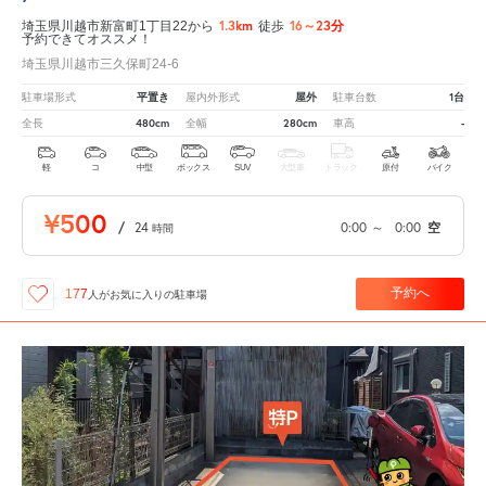
1.3km
16～23分
埼玉県川越市新富町1丁目22から
徒歩
予約できてオススメ！
埼玉県川越市三久保町24-6
平置き
屋外
1台
駐車場形式
屋内外形式
駐車台数
480cm
280cm
-
全長
全幅
車高
軽
コ
中型
ボックス
SUV
大型車
トラック
原付
バイク
¥500
/
24
0:00
～
0:00
空
時間
予約へ
177
人が
お気に入りの駐車場