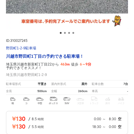
ID:310027245
野田町1-2-9駐車場
川越市野田町1丁目の予約できる駐車場！
463m
6～9分
埼玉県川越市新富町1丁目22から
徒歩
予約できてオススメ！
埼玉県川越市野田町1-2-9
平置き
屋外
7台
駐車場形式
屋内外形式
駐車台数
500cm
260cm
-
全長
全幅
車高
軽
コ
中型
ボックス
SUV
大型車
トラック
原付
バイク
¥130
/
8.5
0:00
～
8:30
空
時間
¥130
/
5.5
18:30
～
0:00
空
時間