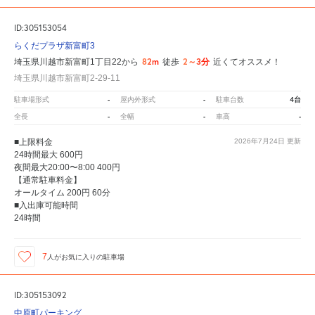
ID:305153054
らくだプラザ新富町3
82m
2～3分
埼玉県川越市新富町1丁目22から
徒歩
近くてオススメ！
埼玉県川越市新富町2-29-11
-
-
4台
駐車場形式
屋内外形式
駐車台数
-
-
-
全長
全幅
車高
■上限料金
2026年7月24日
更新
24時間最大 600円
夜間最大20:00〜8:00 400円
【通常駐車料金】
オールタイム 200円 60分
■入出庫可能時間
24時間
7
人が
お気に入りの駐車場
ID:305153092
中原町パーキング