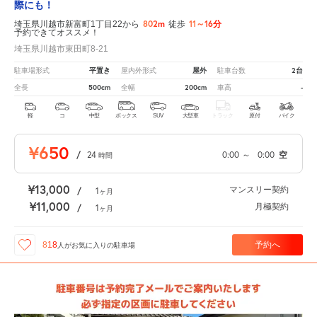
際にも！
802m
11～16分
埼玉県川越市新富町1丁目22から
徒歩
予約できてオススメ！
埼玉県川越市東田町8-21
平置き
屋外
2台
駐車場形式
屋内外形式
駐車台数
500cm
200cm
-
全長
全幅
車高
軽
コ
中型
ボックス
SUV
大型車
トラック
原付
バイク
¥650
/
24
0:00
～
0:00
空
時間
¥13,000
マンスリー契約
/
1
ヶ月
¥11,000
月極契約
/
1
ヶ月
予約へ
818
人が
お気に入りの駐車場