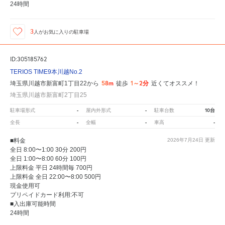
24時間
3
人が
お気に入りの駐車場
ID:305185762
TERIOS TIME9本川越No.2
58m
1～2分
埼玉県川越市新富町1丁目22から
徒歩
近くてオススメ！
埼玉県川越市新富町2丁目25
-
-
10台
駐車場形式
屋内外形式
駐車台数
-
-
-
全長
全幅
車高
■料金
2026年7月24日
更新
全日 8:00〜1:00 30分 200円
全日 1:00〜8:00 60分 100円
上限料金 平日 24時間毎 700円
上限料金 全日 22:00〜8:00 500円
現金使用可
プリペイドカード利用:不可
■入出庫可能時間
24時間