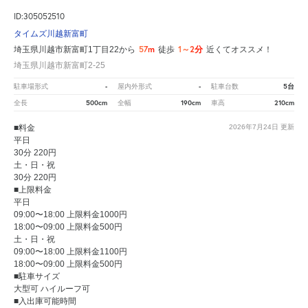
ID:305052510
タイムズ川越新富町
57m
1～2分
埼玉県川越市新富町1丁目22から
徒歩
近くてオススメ！
埼玉県川越市新富町2-25
-
-
5台
駐車場形式
屋内外形式
駐車台数
500cm
190cm
210cm
全長
全幅
車高
■料金
2026年7月24日
更新
平日
30分 220円
土・日・祝
30分 220円
■上限料金
平日
09:00〜18:00 上限料金1000円
18:00〜09:00 上限料金500円
土・日・祝
09:00〜18:00 上限料金1100円
18:00〜09:00 上限料金500円
■駐車サイズ
大型可 ハイルーフ可
■入出庫可能時間