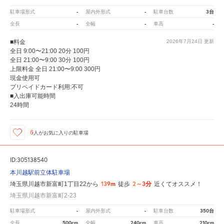
-
-
3台
駐車場形式
屋内外形式
駐車台数
-
-
-
全長
全幅
車高
■料金
2026年7月24日
更新
全日 9:00〜21:00 20分 100円
全日 21:00〜9:00 30分 100円
上限料金 全日 21:00〜9:00 300円
現金使用可
プリペイドカード利用:不可
■入出庫可能時間
24時間
6
人が
お気に入りの駐車場
ID:305138540
本川越駅前立体駐車場
139m
2～3分
埼玉県川越市新富町1丁目22から
徒歩
近くてオススメ！
埼玉県川越市新富町2-23
-
-
350台
駐車場形式
屋内外形式
駐車台数
500cm
240cm
210cm
全長
全幅
車高