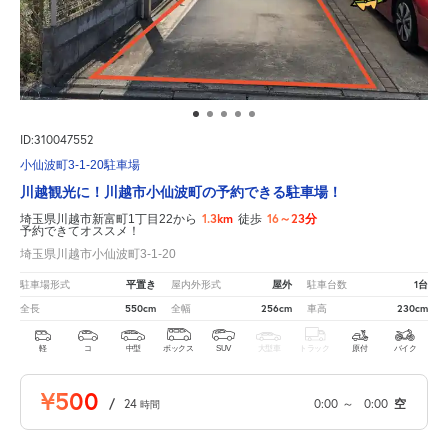
ID:310047552
小仙波町3-1-20駐車場
川越観光に！川越市小仙波町の予約できる駐車場！
1.3km
16～23分
埼玉県川越市新富町1丁目22から
徒歩
予約できてオススメ！
埼玉県川越市小仙波町3-1-20
平置き
屋外
1台
駐車場形式
屋内外形式
駐車台数
550cm
256cm
230cm
全長
全幅
車高
軽
コ
中型
ボックス
SUV
大型車
トラック
原付
バイク
¥500
/
24
0:00
～
0:00
空
時間