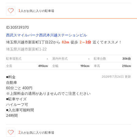
1
人が
お気に入りの駐車場
ID:305139370
西武スマイルパーク西武本川越ステーションビル
82m
2～3分
埼玉県川越市新富町1丁目22から
徒歩
近くてオススメ！
埼玉県川越市新富町1-22
-
-
306台
駐車場形式
屋内外形式
駐車台数
490cm
190cm
210cm
全長
全幅
車高
■料金
2026年7月24日
更新
自動車
60分ごと 400円
※上限料金の適用がありませんのでご注意ください
■駐車サイズ
ハイルーフ可
■入出庫可能時間
24時間
2
人が
お気に入りの駐車場