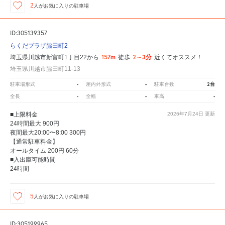
2
人が
お気に入りの駐車場
ID:305139357
らくだプラザ脇田町2
157m
2～3分
埼玉県川越市新富町1丁目22から
徒歩
近くてオススメ！
埼玉県川越市脇田町11-13
-
-
2台
駐車場形式
屋内外形式
駐車台数
-
-
-
全長
全幅
車高
■上限料金
2026年7月24日
更新
24時間最大 900円
夜間最大20:00〜8:00 300円
【通常駐車料金】
オールタイム 200円 60分
■入出庫可能時間
24時間
5
人が
お気に入りの駐車場
ID:305199965