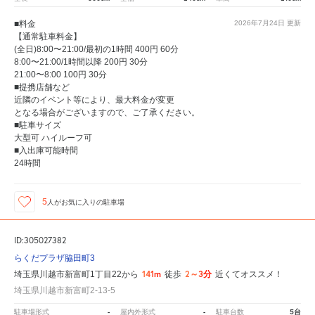
■料金
2026年7月24日
更新
【通常駐車料金】
(全日)8:00〜21:00/最初の1時間 400円 60分
8:00〜21:00/1時間以降 200円 30分
21:00〜8:00 100円 30分
■提携店舗など
近隣のイベント等により、最大料金が変更
となる場合がございますので、ご了承ください。
■駐車サイズ
大型可 ハイルーフ可
■入出庫可能時間
24時間
5
人が
お気に入りの駐車場
ID:305027382
らくだプラザ脇田町3
141m
2～3分
埼玉県川越市新富町1丁目22から
徒歩
近くてオススメ！
埼玉県川越市新富町2-13-5
-
-
5台
駐車場形式
屋内外形式
駐車台数