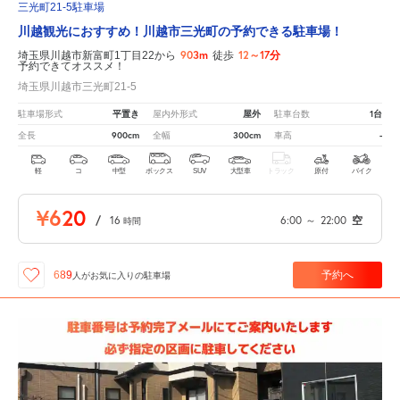
三光町21-5駐車場
川越観光におすすめ！川越市三光町の予約できる駐車場！
903m
12～17分
埼玉県川越市新富町1丁目22から
徒歩
予約できてオススメ！
埼玉県川越市三光町21-5
平置き
屋外
1台
駐車場形式
屋内外形式
駐車台数
900cm
300cm
-
全長
全幅
車高
軽
コ
中型
ボックス
SUV
大型車
トラック
原付
バイク
¥620
/
16
6:00
～
22:00
空
時間
予約へ
689
人が
お気に入りの駐車場