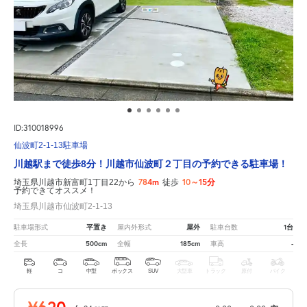
ID:310018996
仙波町2-1-13駐車場
川越駅まで徒歩8分！川越市仙波町２丁目の予約できる駐車場！
784m
10～15分
埼玉県川越市新富町1丁目22から
徒歩
予約できてオススメ！
埼玉県川越市仙波町2-1-13
平置き
屋外
1台
駐車場形式
屋内外形式
駐車台数
500cm
185cm
-
全長
全幅
車高
軽
コ
中型
ボックス
SUV
大型車
トラック
原付
バイク
¥620