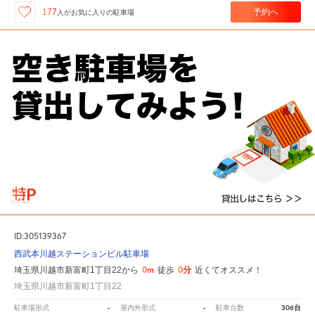
予約へ
177
人が
お気に入りの駐車場
ID:305139367
西武本川越ステーションビル駐車場
0m
0分
埼玉県川越市新富町1丁目22から
徒歩
近くてオススメ！
埼玉県川越市新富町1丁目22
-
-
306台
駐車場形式
屋内外形式
駐車台数