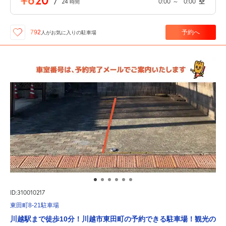
/
24
0:00
～
0:00
空
時間
予約へ
792
人が
お気に入りの駐車場
ID:310010217
東田町8-21駐車場
川越駅まで徒歩10分！川越市東田町の予約できる駐車場！観光の