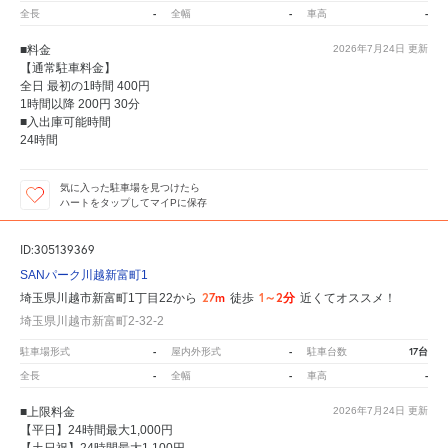
-
-
-
全長
全幅
車高
■料金
2026年7月24日
更新
【通常駐車料金】
全日 最初の1時間 400円
1時間以降 200円 30分
■入出庫可能時間
24時間
気に入った駐車場を見つけたら
ハートをタップしてマイPに保存
ID:305139369
SANパーク川越新富町1
27m
1～2分
埼玉県川越市新富町1丁目22から
徒歩
近くてオススメ！
埼玉県川越市新富町2-32-2
-
-
17台
駐車場形式
屋内外形式
駐車台数
-
-
-
全長
全幅
車高
■上限料金
2026年7月24日
更新
【平日】24時間最大1,000円