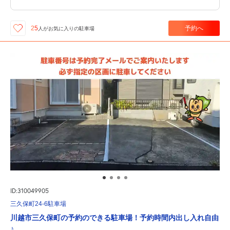
予約へ
25
人が
お気に入りの駐車場
ID:310049905
三久保町24-6駐車場
川越市三久保町の予約のできる駐車場！予約時間内出し入れ自由
♪