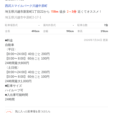
西武スマイルパーク川越中原町
158m
2～3分
埼玉県川越市新富町1丁目22から
徒歩
近くてオススメ！
埼玉県川越市中原町2-17-1
-
-
7台
駐車場形式
屋内外形式
駐車台数
490cm
190cm
210cm
全長
全幅
車高
■料金
2026年7月24日
更新
自動車
〈平日〉
【8:00〜24:00】40分ごと 200円
【0:00〜 8:00】 60分ごと 100円
24時間最大800円
〈土日祝〉
【8:00〜24:00】40分ごと 200円
【0:00〜 8:00】 60分ごと 100円
24時間最大1,000円
■駐車サイズ
ハイルーフ可
■入出庫可能時間
24時間
気に入った駐車場を見つけたら