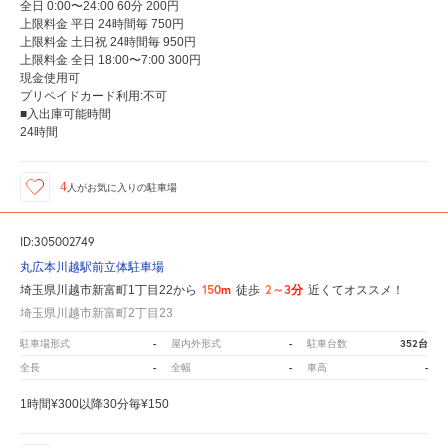
全日 0:00〜24:00 60分 200円
上限料金 平日 24時間毎 750円
上限料金 土日祝 24時間毎 950円
上限料金 全日 18:00〜7:00 300円
現金使用可
プリペイドカード利用:不可
■入出庫可能時間
24時間
4
人が
お気に入りの駐車場
ID:305002749
丸広本川越駅前立体駐車場
150m
2～3分
埼玉県川越市新富町1丁目22から
徒歩
近くてオススメ！
埼玉県川越市新富町2丁目23
-
-
352台
駐車場形式
屋内外形式
駐車台数
-
-
-
全長
全幅
車高
1時間¥300以降30分毎¥150