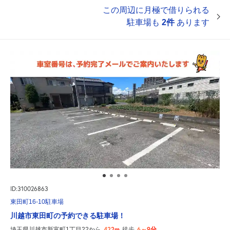
この周辺に月極で借りられる
駐車場も
2件
あります
ID:310026863
東田町16-10駐車場
川越市東田町の予約できる駐車場！
422m
6～9分
埼玉県川越市新富町1丁目22から
徒歩