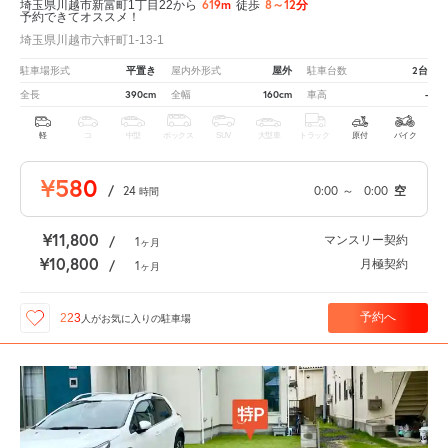
619m
8～12分
埼玉県川越市新富町1丁目22から
徒歩
予約できてオススメ！
埼玉県川越市六軒町1-13-1
平置き
屋外
2台
駐車場形式
屋内外形式
駐車台数
390cm
160cm
-
全長
全幅
車高
軽
コ
中型
ボックス
SUV
大型車
トラック
原付
バイク
¥580
/
24
0:00
～
0:00
空
時間
¥11,800
マンスリー契約
/
1
ヶ月
¥10,800
月極契約
/
1
ヶ月
予約へ
223
人が
お気に入りの駐車場