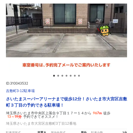
ID:310043532
吉敷町3-12駐車場
さいたまスーパーアリーナまで徒歩12分！さいたま市大宮区吉敷
町３丁目の予約できる駐車場！
967m
埼玉県さいたま市中央区上落合９丁目１７ー１４から
徒歩
13～19分
予約できてオススメ！
埼玉県さいたま市大宮区吉敷町3丁目12番地
平置き
屋外
3台
駐車場形式
屋内外形式
駐車台数