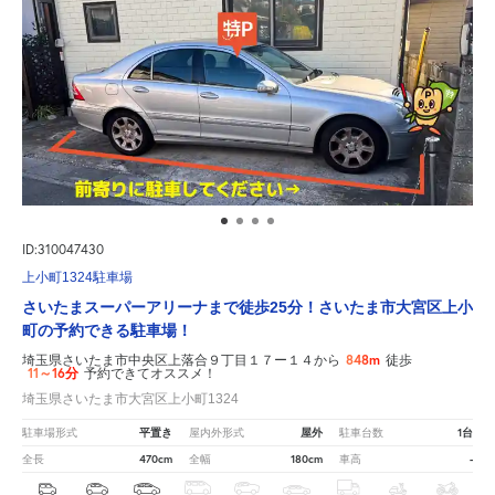
ID:310047430
上小町1324駐車場
さいたまスーパーアリーナまで徒歩25分！さいたま市大宮区上小
町の予約できる駐車場！
848m
埼玉県さいたま市中央区上落合９丁目１７ー１４から
徒歩
11～16分
予約できてオススメ！
埼玉県さいたま市大宮区上小町1324
平置き
屋外
1台
駐車場形式
屋内外形式
駐車台数
470cm
180cm
-
全長
全幅
車高