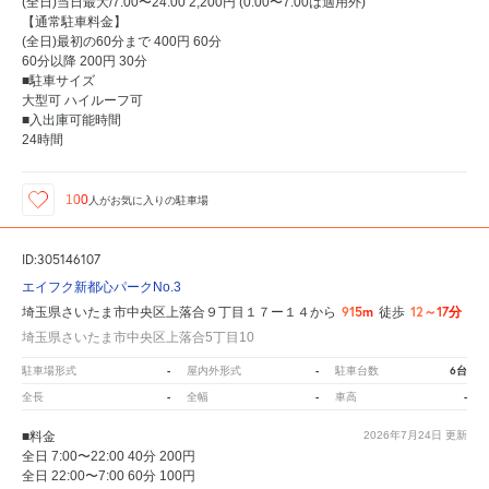
(全日)当日最大/7:00〜24:00 2,200円 (0:00〜7:00は適用外)
【通常駐車料金】
(全日)最初の60分まで 400円 60分
60分以降 200円 30分
■駐車サイズ
大型可 ハイルーフ可
■入出庫可能時間
24時間
100
人が
お気に入りの駐車場
ID:305146107
エイフク新都心パークNo.3
915m
12～17分
埼玉県さいたま市中央区上落合９丁目１７ー１４から
徒歩
埼玉県さいたま市中央区上落合5丁目10
-
-
6台
駐車場形式
屋内外形式
駐車台数
-
-
-
全長
全幅
車高
■料金
2026年7月24日
更新
全日 7:00〜22:00 40分 200円
全日 22:00〜7:00 60分 100円