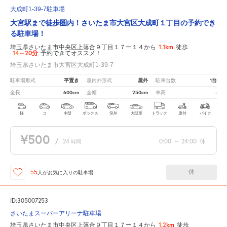
大成町1-39-7駐車場
大宮駅まで徒歩圏内！さいたま市大宮区大成町１丁目の予約でき
る駐車場！
1.1km
埼玉県さいたま市中央区上落合９丁目１７ー１４から
徒歩
14～20分
予約できてオススメ！
埼玉県さいたま市大宮区大成町1-39-7
平置き
屋外
1台
駐車場形式
屋内外形式
駐車台数
600cm
250cm
-
全長
全幅
車高
軽
コ
中型
ボックス
SUV
大型車
トラック
原付
バイク
¥500
/
24
0:00
～
24:00
休
時間
休
55
人が
お気に入りの駐車場
ID:305007253
さいたまスーパーアリーナ駐車場
1.2km
埼玉県さいたま市中央区上落合９丁目１７ー１４から
徒歩