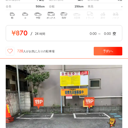
500cm
250cm
-
全長
全幅
車高
軽
コ
中型
ボックス
SUV
大型車
トラック
原付
バイク
¥870
/
24
0:00
～
0:00
空
時間
予約へ
720
人が
お気に入りの駐車場