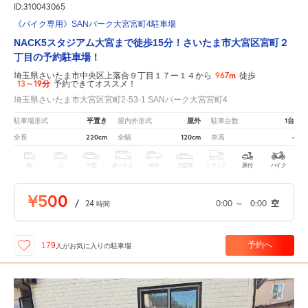
ID:310043065
《バイク専用》SANパーク大宮宮町4駐車場
NACK5スタジアム大宮まで徒歩15分！さいたま市大宮区宮町２
丁目の予約駐車場！
967m
埼玉県さいたま市中央区上落合９丁目１７ー１４から
徒歩
13～19分
予約できてオススメ！
埼玉県さいたま市大宮区宮町2-53-1 SANパーク大宮宮町4
平置き
屋外
1台
駐車場形式
屋内外形式
駐車台数
220cm
120cm
-
全長
全幅
車高
軽
コ
中型
ボックス
SUV
大型車
トラック
原付
バイク
¥500
/
24
0:00
～
0:00
空
時間
予約へ
179
人が
お気に入りの駐車場