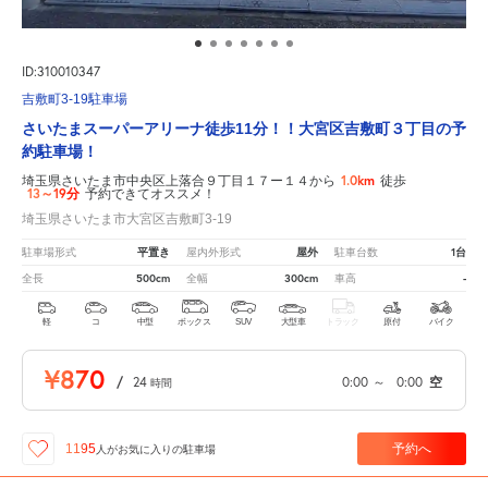
ID:310010347
吉敷町3-19駐車場
さいたまスーパーアリーナ徒歩11分！！大宮区吉敷町３丁目の予
約駐車場！
1.0km
埼玉県さいたま市中央区上落合９丁目１７ー１４から
徒歩
13～19分
予約できてオススメ！
埼玉県さいたま市大宮区吉敷町3-19
平置き
屋外
1台
駐車場形式
屋内外形式
駐車台数
500cm
300cm
-
全長
全幅
車高
軽
コ
中型
ボックス
SUV
大型車
トラック
原付
バイク
¥870
/
24
0:00
～
0:00
空
時間
予約へ
1195
人が
お気に入りの駐車場