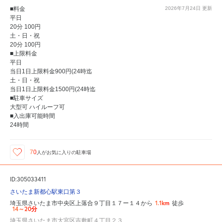
■料金
2026年7月24日
更新
平日
20分 100円
土・日・祝
20分 100円
■上限料金
平日
当日1日上限料金900円(24時迄
土・日・祝
当日1日上限料金1500円(24時迄
■駐車サイズ
大型可 ハイルーフ可
■入出庫可能時間
24時間
70
人が
お気に入りの駐車場
ID:305033411
さいたま新都心駅東口第３
1.1km
埼玉県さいたま市中央区上落合９丁目１７ー１４から
徒歩
14～20分
埼玉県さいたま市大宮区吉敷町４丁目２３