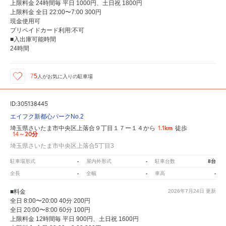
上限料金 24時間毎 平日 1000円、土日祝 1800円
上限料金 全日 22:00〜7:00 300円
現金使用可
プリペイドカード利用:不可
■入出庫可能時間
24時間
75
人が
お気に入りの駐車場
ID:305138445
エイフク新都心パークNo.2
1.1km
埼玉県さいたま市中央区上落合９丁目１７ー１４から
徒歩
14～20分
埼玉県さいたま市中央区上落合5丁目3
-
-
8台
駐車場形式
屋内外形式
駐車台数
-
-
-
全長
全幅
車高
■料金
2026年7月24日
更新
全日 8:00〜20:00 40分 200円
全日 20:00〜8:00 60分 100円
上限料金 12時間毎 平日 900円、土日祝 1600円