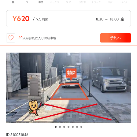
軽
コ
中型
ボックス
SUV
大型車
トラック
原付
バイク
¥620
/
9.5
8:30
～
18:00
空
時間
予約へ
29
人が
お気に入りの駐車場
ID:310051846