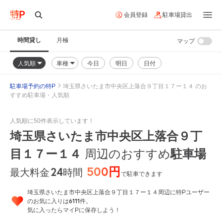
会員登録
駐車場貸出
時間貸し
月極
マップ
人気順
車種
今日
明日
日付
駐車場予約の特P
埼玉県さいたま市中央区上落合９丁目１７ー１４ のお
すすめ駐車場・人気順
人気順に50件表示しています！
埼玉県さいたま市中央区上落合９丁
目１７ー１４
周辺のおすすめ
駐車場
500円
24
時間
最大料金
で駐車できます
埼玉県さいたま市中央区上落合９丁目１７ー１４周辺に特Pユーザー
6111
のお気に入りは
件。
気に入ったらマイPに保存しよう！