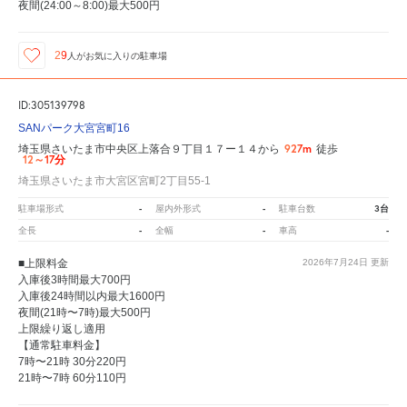
夜間(24:00～8:00)最大500円
29
人が
お気に入りの駐車場
ID:305139798
SANパーク大宮宮町16
927m
埼玉県さいたま市中央区上落合９丁目１７ー１４から
徒歩
12～17分
埼玉県さいたま市大宮区宮町2丁目55-1
-
-
3台
駐車場形式
屋内外形式
駐車台数
-
-
-
全長
全幅
車高
■上限料金
2026年7月24日
更新
入庫後3時間最大700円
入庫後24時間以内最大1600円
夜間(21時〜7時)最大500円
上限繰り返し適用
【通常駐車料金】
7時〜21時 30分220円
21時〜7時 60分110円