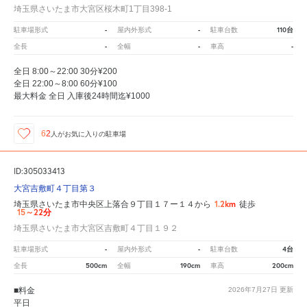
埼玉県さいたま市大宮区桜木町1丁目398-1
-
-
110台
駐車場形式
屋内外形式
駐車台数
-
-
-
全長
全幅
車高
全日 8:00～22:00 30分¥200
全日 22:00～8:00 60分¥100
最大料金 全日 入庫後24時間迄¥1000
62
人が
お気に入りの駐車場
ID:305033413
大宮吉敷町４丁目第３
1.2km
埼玉県さいたま市中央区上落合９丁目１７ー１４から
徒歩
15～22分
埼玉県さいたま市大宮区吉敷町４丁目１９２
-
-
4台
駐車場形式
屋内外形式
駐車台数
500cm
190cm
200cm
全長
全幅
車高
■料金
2026年7月27日
更新
平日