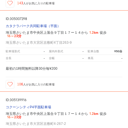
143
人が
お気に入りの駐車場
ID:305007298
カタクラパーク共同駐車場（平面）
1.2km
埼玉県さいたま市中央区上落合９丁目１７ー１４から
徒歩
16～23分
埼玉県さいたま市大宮区吉敷町4丁目263-9
-
-
950台
駐車場形式
屋内外形式
駐車台数
-
-
-
全長
全幅
車高
最初の1時間無料以降30分毎¥200
106
人が
お気に入りの駐車場
ID:305139916
コクーンシティP4平面駐車場
1.2km
埼玉県さいたま市中央区上落合９丁目１７ー１４から
徒歩
16～23分
埼玉県さいたま市大宮区吉敷町4-267-2