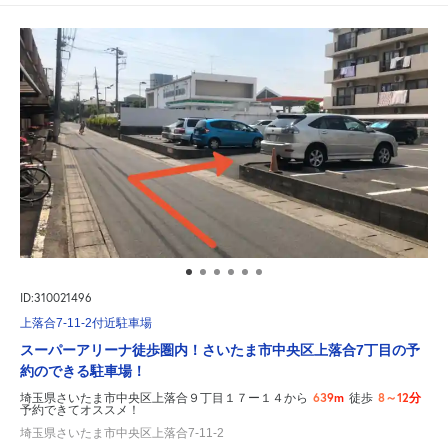
ID:310021496
上落合7-11-2付近駐車場
スーパーアリーナ徒歩圏内！さいたま市中央区上落合7丁目の予
約のできる駐車場！
639m
8～12分
埼玉県さいたま市中央区上落合９丁目１７ー１４から
徒歩
予約できてオススメ！
埼玉県さいたま市中央区上落合7-11-2