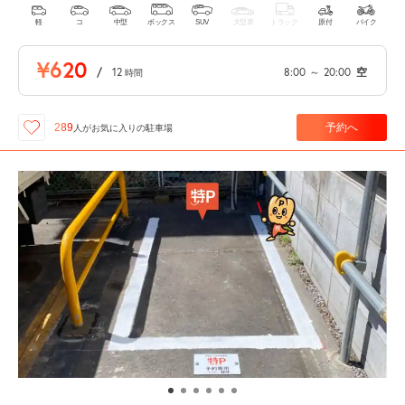
軽
コ
中型
ボックス
SUV
大型車
トラック
原付
バイク
¥620
/
12
8:00
～
20:00
空
時間
予約へ
289
人が
お気に入りの駐車場