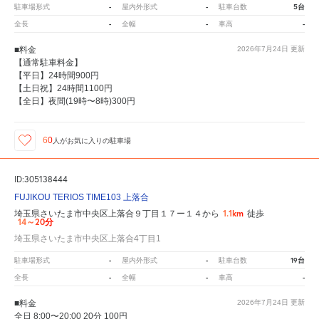
-
-
5台
駐車場形式
屋内外形式
駐車台数
-
-
-
全長
全幅
車高
■料金
2026年7月24日
更新
【通常駐車料金】
【平日】24時間900円
【土日祝】24時間1100円
【全日】夜間(19時〜8時)300円
60
人が
お気に入りの駐車場
ID:305138444
FUJIKOU TERIOS TIME103 上落合
1.1km
埼玉県さいたま市中央区上落合９丁目１７ー１４から
徒歩
14～20分
埼玉県さいたま市中央区上落合4丁目1
-
-
19台
駐車場形式
屋内外形式
駐車台数
-
-
-
全長
全幅
車高
■料金
2026年7月24日
更新
全日 8:00〜20:00 20分 100円