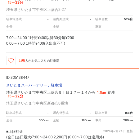
15～22分
埼玉県さいたま市中央区上落合2-27
-
-
524台
駐車場形式
屋内外形式
駐車台数
-
-
-
全長
全幅
車高
7:00～24:00 1時間¥400以降30分毎¥200
0:00～7:00 1時間¥400(入出庫不可)
196
人が
お気に入りの駐車場
ID:305138447
さいたまスーパーアリーナ駐車場
1.1km
埼玉県さいたま市中央区上落合９丁目１７ー１４から
徒歩
15～22分
埼玉県さいたま市中央区新都心8番地
-
-
168台
駐車場形式
屋内外形式
駐車台数
500cm
180cm
200cm
全長
全幅
車高
■上限料金
2026年7月24日
更新
(全日)当日最大/7:00〜24:00 2,200円 (0:00〜7:00は適用外)