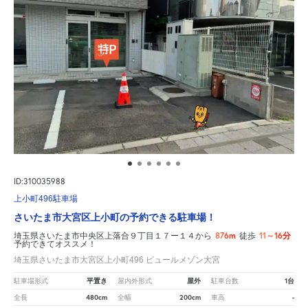
ID:310035988
上小町496駐車場
さいたま市大宮区上小町の予約できる駐車場！
876m
11～16分
埼玉県さいたま市中央区上落合９丁目１７ー１４から
徒歩
予約できてオススメ！
埼玉県さいたま市大宮区上小町496 ピュールメゾン大宮
平置き
屋外
1台
駐車場形式
屋内外形式
駐車台数
480cm
200cm
-
全長
全幅
車高