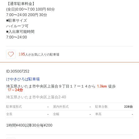
【通常駐車料金】
(全日)0:00〜7:00 100円 60分
7:00〜24:00 200円 30分
■駐車サイズ
ハイルーフ可
■入出庫可能時間
7:00〜24:00
195
人が
お気に入りの駐車場
ID:305007252
けやきひろば駐車場
1.3km
埼玉県さいたま市中央区上落合９丁目１７ー１４から
徒歩
17～24分
埼玉県さいたま市中央区上落合2-40
-
-
228台
駐車場形式
屋内外形式
駐車台数
-
-
-
全長
全幅
車高
1時間¥400以降30分毎¥200