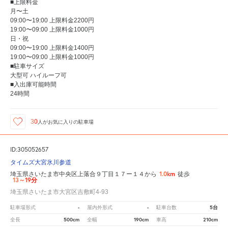
■上限料金
月〜土
09:00〜19:00 上限料金2200円
19:00〜09:00 上限料金1000円
日・祝
09:00〜19:00 上限料金1400円
19:00〜09:00 上限料金1000円
■駐車サイズ
大型可 ハイルーフ可
■入出庫可能時間
24時間
30
人が
お気に入りの駐車場
ID:305052657
タイムズ大宮氷川参道
1.0km
埼玉県さいたま市中央区上落合９丁目１７ー１４から
徒歩
13～19分
埼玉県さいたま市大宮区吉敷町4-93
-
-
5台
駐車場形式
屋内外形式
駐車台数
500cm
190cm
210cm
全長
全幅
車高