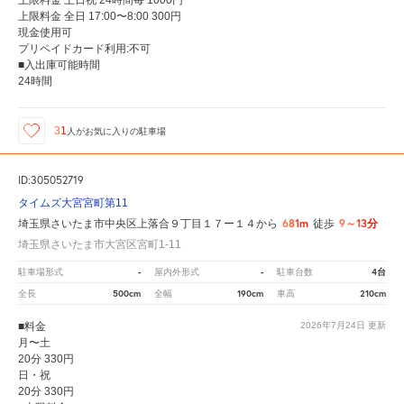
上限料金 全日 17:00〜8:00 300円
現金使用可
プリペイドカード利用:不可
■入出庫可能時間
24時間
31
人が
お気に入りの駐車場
ID:305052719
タイムズ大宮宮町第11
681m
9～13分
埼玉県さいたま市中央区上落合９丁目１７ー１４から
徒歩
埼玉県さいたま市大宮区宮町1-11
-
-
4台
駐車場形式
屋内外形式
駐車台数
500cm
190cm
210cm
全長
全幅
車高
■料金
2026年7月24日
更新
月〜土
20分 330円
日・祝
20分 330円