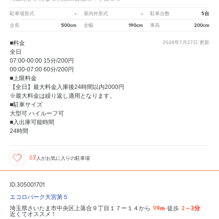
-
-
5台
駐車場形式
屋内外形式
駐車台数
500cm
190cm
200cm
全長
全幅
車高
■料金
2026年7月27日
更新
全日
07:00-00:00 15分/200円
00:00-07:00 60分/200円
■上限料金
【全日】最大料金入庫後24時間以内2000円
※最大料金は繰り返し適用となります。
■駐車サイズ
大型可 ハイルーフ可
■入出庫可能時間
24時間
67
人が
お気に入りの駐車場
ID:305001701
エコロパーク大宮第５
99m
2～3分
埼玉県さいたま市中央区上落合９丁目１７ー１４から
徒歩
近くてオススメ！