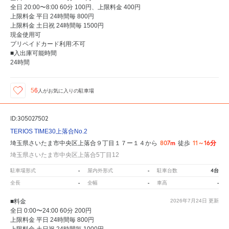
全日 20:00〜8:00 60分 100円、上限料金 400円
上限料金 平日 24時間毎 800円
上限料金 土日祝 24時間毎 1500円
現金使用可
プリペイドカード利用:不可
■入出庫可能時間
24時間
56
人が
お気に入りの駐車場
ID:305027502
TERIOS TIME30上落合No.2
807m
11～16分
埼玉県さいたま市中央区上落合９丁目１７ー１４から
徒歩
埼玉県さいたま市中央区上落合5丁目12
-
-
4台
駐車場形式
屋内外形式
駐車台数
-
-
-
全長
全幅
車高
■料金
2026年7月24日
更新
全日 0:00〜24:00 60分 200円
上限料金 平日 24時間毎 800円
上限料金 土日祝 24時間毎 1000円