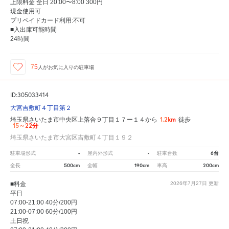
上限料金 全日 20:00〜8:00 300円
現金使用可
プリペイドカード利用:不可
■入出庫可能時間
24時間
75
人が
お気に入りの駐車場
ID:305033414
大宮吉敷町４丁目第２
1.2km
埼玉県さいたま市中央区上落合９丁目１７ー１４から
徒歩
15～22分
埼玉県さいたま市大宮区吉敷町４丁目１９２
-
-
6台
駐車場形式
屋内外形式
駐車台数
500cm
190cm
200cm
全長
全幅
車高
■料金
2026年7月27日
更新
平日
07:00-21:00 40分/200円
21:00-07:00 60分/100円
土日祝