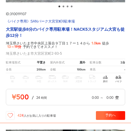
ID:310019107
《バイク専用》SANパーク大宮宮町6駐車場
大宮駅徒歩8分のバイク専用駐車場！NACK5スタジアム大宮も徒
歩12分！
1.0km
埼玉県さいたま市中央区上落合９丁目１７ー１４から
徒歩
13～19分
予約できてオススメ！
埼玉県さいたま市大宮区宮町2-93-5
平置き
屋外
2台
駐車場形式
屋内外形式
駐車台数
200cm
100cm
-
全長
全幅
車高
軽
コ
中型
ボックス
SUV
大型車
トラック
原付
バイク
¥500
/
24
0:00
～
0:00
空
時間
予約へ
424
人が
お気に入りの駐車場