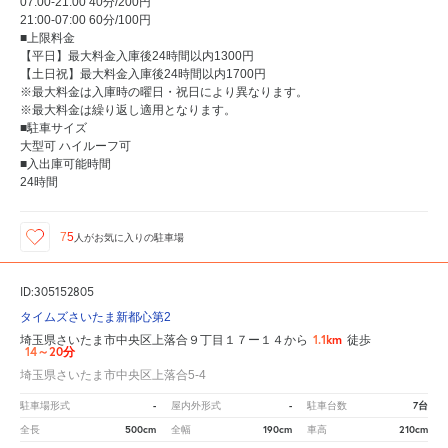
07:00-21:00 40分/200円
21:00-07:00 60分/100円
■上限料金
【平日】最大料金入庫後24時間以内1300円
【土日祝】最大料金入庫後24時間以内1700円
※最大料金は入庫時の曜日・祝日により異なります。
※最大料金は繰り返し適用となります。
■駐車サイズ
大型可 ハイルーフ可
■入出庫可能時間
24時間
75
人が
お気に入りの駐車場
ID:305152805
タイムズさいたま新都心第2
1.1km
埼玉県さいたま市中央区上落合９丁目１７ー１４から
徒歩
14～20分
埼玉県さいたま市中央区上落合5-4
-
-
7台
駐車場形式
屋内外形式
駐車台数
500cm
190cm
210cm
全長
全幅
車高