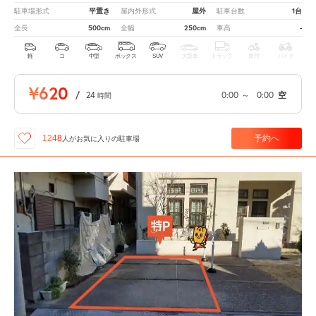
平置き
屋外
1台
駐車場形式
屋内外形式
駐車台数
500cm
250cm
-
全長
全幅
車高
軽
コ
中型
ボックス
SUV
大型車
トラック
原付
バイク
¥620
/
24
0:00
～
0:00
空
時間
予約へ
1248
人が
お気に入りの駐車場