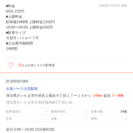
■料金
2026年7月24日
更新
60分 220円
■上限料金
駐車後24時間 上限料金1200円
19:00〜09:00 上限料金500円
■駐車サイズ
大型可 ハイルーフ可
■入出庫可能時間
24時間
30
人が
お気に入りの駐車場
ID:305007284
大栄パーク大宮駅前
345m
5～8分
埼玉県さいたま市中央区上落合９丁目１７ー１４から
徒歩
埼玉県さいたま市大宮区桜木町1丁目1-10
-
-
24台
駐車場形式
屋内外形式
駐車台数
-
-
-
全長
全幅
車高
全日 0:00～24:00 15分毎¥100