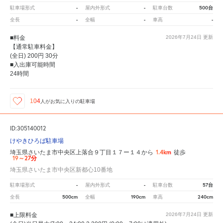
-
-
500台
駐車場形式
屋内外形式
駐車台数
-
-
-
全長
全幅
車高
■料金
2026年7月24日
更新
【通常駐車料金】
(全日) 200円 30分
■入出庫可能時間
24時間
104
人が
お気に入りの駐車場
ID:305140012
けやきひろば駐車場
1.4km
埼玉県さいたま市中央区上落合９丁目１７ー１４から
徒歩
19～27分
埼玉県さいたま市中央区新都心10番地
-
-
57台
駐車場形式
屋内外形式
駐車台数
500cm
190cm
240cm
全長
全幅
車高
■上限料金
2026年7月24日
更新