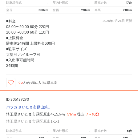
-
-
17台
駐車場形式
屋内外形式
駐車台数
500cm
190cm
210cm
全長
全幅
車高
■料金
2026年7月24日
更新
08:00〜20:00 60分 220円
20:00〜08:00 60分 110円
■上限料金
駐車後24時間 上限料金600円
■駐車サイズ
大型可 ハイルーフ可
■入出庫可能時間
24時間
65
人が
お気に入りの駐車場
ID:305139290
パラカ さいたま市原山第1
517m
7～10分
埼玉県さいたま市緑区原山4-15から
徒歩
埼玉県さいたま市緑区原山1-1-1
-
-
5台
駐車場形式
屋内外形式
駐車台数