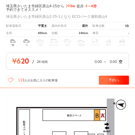
293m
4～6分
埼玉県さいたま市緑区原山4-15から
徒歩
予約できてオススメ！
埼玉県さいたま市緑区原山2-25-1となり ECOパーク浦和原山4
平置き
屋外
1台
駐車場形式
屋内外形式
駐車台数
450cm
240cm
-
全長
全幅
車高
軽
コ
中型
ボックス
SUV
大型車
トラック
原付
バイク
¥620
/
24
0:00
～
0:00
空
時間
予約へ
113
人が
お気に入りの駐車場