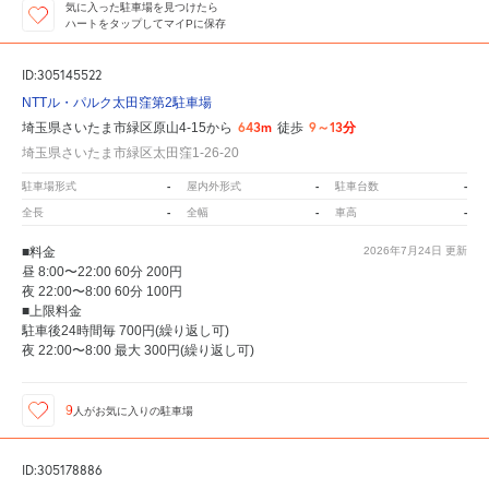
気に入った駐車場を見つけたら
ハートをタップしてマイPに保存
ID:305145522
NTTル・パルク太田窪第2駐車場
643m
9～13分
埼玉県さいたま市緑区原山4-15から
徒歩
埼玉県さいたま市緑区太田窪1-26-20
-
-
-
駐車場形式
屋内外形式
駐車台数
-
-
-
全長
全幅
車高
■料金
2026年7月24日
更新
昼 8:00〜22:00 60分 200円
夜 22:00〜8:00 60分 100円
■上限料金
駐車後24時間毎 700円(繰り返し可)
夜 22:00〜8:00 最大 300円(繰り返し可)
9
人が
お気に入りの駐車場
ID:305178886