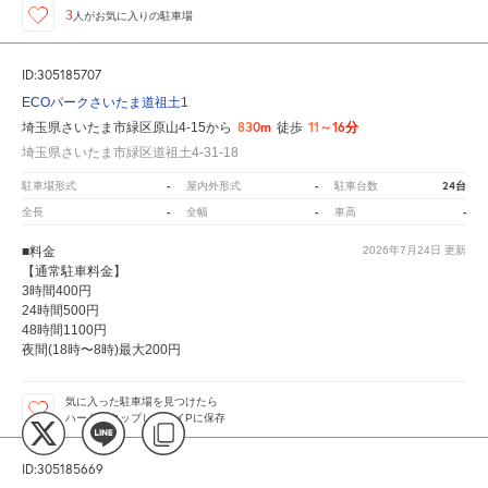
3
人が
お気に入りの駐車場
ID:305185707
ECOパークさいたま道祖土1
830m
11～16分
埼玉県さいたま市緑区原山4-15から
徒歩
埼玉県さいたま市緑区道祖土4-31-18
-
-
24台
駐車場形式
屋内外形式
駐車台数
-
-
-
全長
全幅
車高
■料金
2026年7月24日
更新
【通常駐車料金】
3時間400円
24時間500円
48時間1100円
夜間(18時〜8時)最大200円
気に入った駐車場を見つけたら
ハートをタップしてマイPに保存
ID:305185669