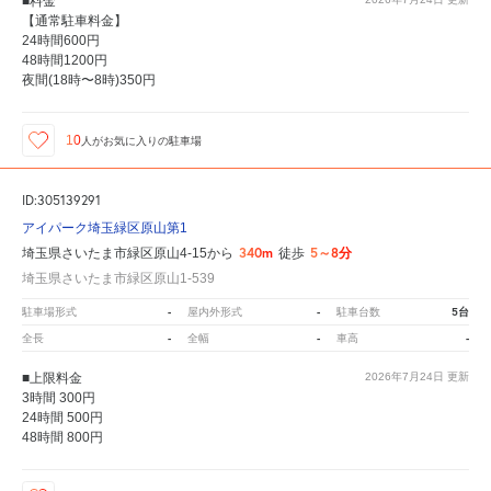
■料金
【通常駐車料金】
24時間600円
48時間1200円
夜間(18時〜8時)350円
10
人が
お気に入りの駐車場
ID:305139291
アイパーク埼玉緑区原山第1
340m
5～8分
埼玉県さいたま市緑区原山4-15から
徒歩
埼玉県さいたま市緑区原山1-539
-
-
5台
駐車場形式
屋内外形式
駐車台数
-
-
-
全長
全幅
車高
■上限料金
2026年7月24日
更新
3時間 300円
24時間 500円
48時間 800円