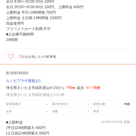
全日 8:00〜20:00 20分 100円
全日 20:00〜8:00 60分 100円、上限料金 400円
上限料金 平日 24時間毎 700円
上限料金 土日祝 24時間毎 1000円
現金使用可
プリペイドカード利用:不可
■入出庫可能時間
24時間
13
人が
お気に入りの駐車場
ID:305139301
らくだプラザ道祖土1
790m
10～15分
埼玉県さいたま市緑区原山4-15から
徒歩
埼玉県さいたま市緑区道祖土1-2-28
-
-
14台
駐車場形式
屋内外形式
駐車台数
-
-
-
全長
全幅
車高
■上限料金
2026年7月24日
更新
(平日)24時間最大 400円
(土日祝)24時間最大 600円