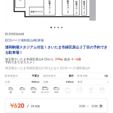
ID:310036668
ECOパーク浦和原山4駐車場
浦和駒場スタジアム付近！さいたま市緑区原山２丁目の予約でき
る駐車場！
299m
4～6分
埼玉県さいたま市緑区原山4-15から
徒歩
予約できてオススメ！
埼玉県さいたま市緑区原山2-25-1となり ECOパーク浦和原山4
平置き
屋外
1台
駐車場形式
屋内外形式
駐車台数
500cm
240cm
-
全長
全幅
車高
軽
コ
中型
ボックス
SUV
大型車
トラック
原付
バイク
¥620
/
24
0:00
～
0:00
空
時間