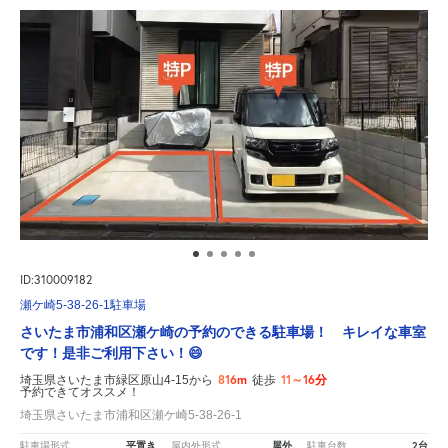
ID:310009182
瀬ケ崎5-38-26-1駐車場
さいたま市浦和区瀬ケ崎の予約のできる駐車場！ キレイな車室
です！是非ご利用下さい！😄
816m
11～16分
埼玉県さいたま市緑区原山4-15から
徒歩
予約できてオススメ！
埼玉県さいたま市浦和区瀬ケ崎5-38-26-1
平置き
屋外
2台
駐車場形式
屋内外形式
駐車台数