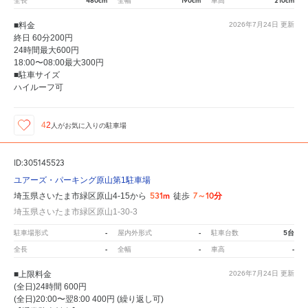
480cm
190cm
210cm
全長
全幅
車高
■料金
2026年7月24日
更新
終日 60分200円
24時間最大600円
18:00〜08:00最大300円
■駐車サイズ
ハイルーフ可
42
人が
お気に入りの駐車場
ID:305145523
ユアーズ・パーキング原山第1駐車場
531m
7～10分
埼玉県さいたま市緑区原山4-15から
徒歩
埼玉県さいたま市緑区原山1-30-3
-
-
5台
駐車場形式
屋内外形式
駐車台数
-
-
-
全長
全幅
車高
■上限料金
2026年7月24日
更新
(全日)24時間 600円
(全日)20:00〜翌8:00 400円 (繰り返し可)