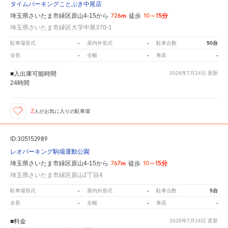
タイムパーキングことぶき中尾店
726m
10～15分
埼玉県さいたま市緑区原山4-15から
徒歩
埼玉県さいたま市緑区大字中尾370-1
-
-
50台
駐車場形式
屋内外形式
駐車台数
-
-
-
全長
全幅
車高
■入出庫可能時間
2026年7月24日
更新
24時間
2
人が
お気に入りの駐車場
ID:305152989
レオパーキング駒場運動公園
767m
10～15分
埼玉県さいたま市緑区原山4-15から
徒歩
埼玉県さいたま市緑区原山2丁目4
-
-
5台
駐車場形式
屋内外形式
駐車台数
-
-
-
全長
全幅
車高
■料金
2026年7月24日
更新