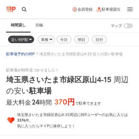
会員登録
駐車場貸出
時間貸し
月極
マップ
近い特P順
車種
今日
明日
日付
駐車場予約の特P
埼玉県さいたま市緑区原山4-15 近くの安い駐車場
駐車場が50件見つかりました！
埼玉県さいたま市緑区原山4-15
周辺
駐車場
の安い
370円
24
時間
最大料金
で駐車できます
埼玉県さいたま市緑区原山4-15周辺に特Pユーザーのお気に入りは
3376
件。
気に入ったらマイPに保存しよう！