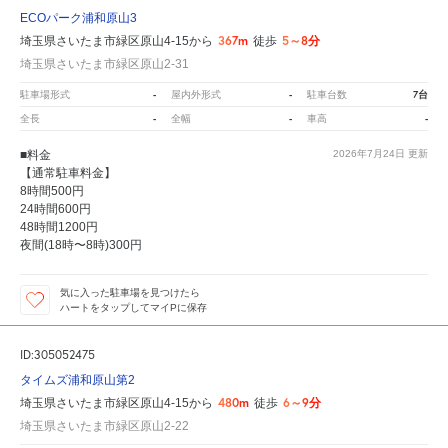
ECOパーク浦和原山3
367m
5～8分
埼玉県さいたま市緑区原山4-15から
徒歩
埼玉県さいたま市緑区原山2-31
-
-
7台
駐車場形式
屋内外形式
駐車台数
-
-
-
全長
全幅
車高
■料金
2026年7月24日
更新
【通常駐車料金】
8時間500円
24時間600円
48時間1200円
夜間(18時〜8時)300円
気に入った駐車場を見つけたら
ハートをタップしてマイPに保存
ID:305052475
タイムズ浦和原山第2
480m
6～9分
埼玉県さいたま市緑区原山4-15から
徒歩
埼玉県さいたま市緑区原山2-22