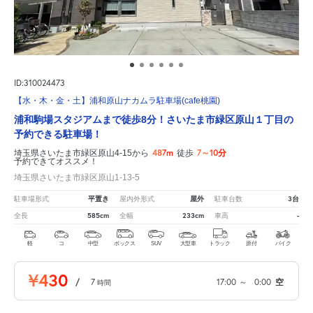
ID:310024473
【水・木・金・土】浦和原山ナカムラ駐車場(cafe桃園)
浦和駒場スタジアムまで徒歩8分！さいたま市緑区原山１丁目の
予約できる駐車場！
487m
7～10分
埼玉県さいたま市緑区原山4-15から
徒歩
予約できてオススメ！
埼玉県さいたま市緑区原山1-13-5
平置き
屋外
3台
駐車場形式
屋内外形式
駐車台数
585cm
233cm
-
全長
全幅
車高
軽
コ
中型
ボックス
SUV
大型車
トラック
原付
バイク
¥430
/
7
17:00
～
0:00
空
時間