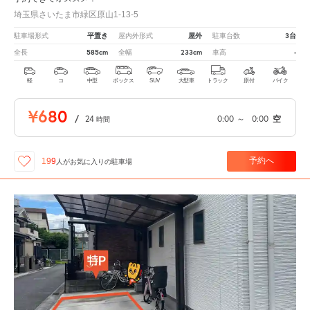
埼玉県さいたま市緑区原山1-13-5
平置き
屋外
3台
駐車場形式
屋内外形式
駐車台数
585cm
233cm
-
全長
全幅
車高
軽
コ
中型
ボックス
SUV
大型車
トラック
原付
バイク
¥680
/
24
0:00
～
0:00
空
時間
予約へ
199
人が
お気に入りの駐車場