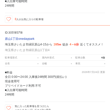
■入出庫可能時間
24時間
8
人が
お気に入りの駐車場
ID:305185718
原山1丁目onedaypark
285m
4～6分
埼玉県さいたま市緑区原山4-15から
徒歩
近くてオススメ！
埼玉県さいたま市緑区原山1丁目4
-
-
4台
駐車場形式
屋内外形式
駐車台数
-
-
-
全長
全幅
車高
■料金
2026年7月24日
更新
全日 0:00〜24:00 入庫後24時間 300円(前払い)
現金使用可
プリペイドカード利用:不可
■入出庫可能時間
24時間
気に入った駐車場を見つけたら
ハートをタップしてマイPに保存