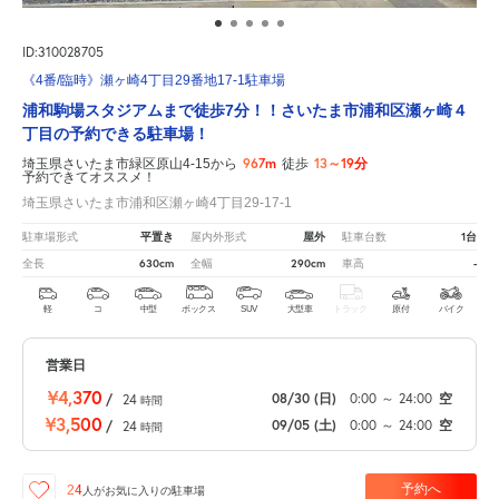
ID:310028705
《4番/臨時》瀬ヶ崎4丁目29番地17-1駐車場
浦和駒場スタジアムまで徒歩7分！！さいたま市浦和区瀬ヶ崎４
丁目の予約できる駐車場！
967m
13～19分
埼玉県さいたま市緑区原山4-15から
徒歩
予約できてオススメ！
埼玉県さいたま市浦和区瀬ヶ崎4丁目29-17-1
平置き
屋外
1台
駐車場形式
屋内外形式
駐車台数
630cm
290cm
-
全長
全幅
車高
軽
コ
中型
ボックス
SUV
大型車
トラック
原付
バイク
営業日
¥4,370
08/30
(日)
0:00
～
24:00
空
/
24
時間
¥3,500
09/05
(土)
0:00
～
24:00
空
/
24
時間
予約へ
24
人が
お気に入りの駐車場