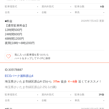
-
-
6台
駐車場形式
屋内外形式
駐車台数
-
-
-
全長
全幅
車高
■料金
2026年7月24日
更新
【通常駐車料金】
12時間500円
24時間600円
48時間1200円
夜間(18時〜8時)200円
気に入った駐車場を見つけたら
ハートをタップしてマイPに保存
ID:305178887
ECOパーク浦和原山4
311m
4～6分
埼玉県さいたま市緑区原山4-15から
徒歩
近くてオススメ！
埼玉県さいたま市緑区原山2-25(-1の隣)
-
-
29台
駐車場形式
屋内外形式
駐車台数
-
-
-
全長
全幅
車高
2026年7月24日
更新