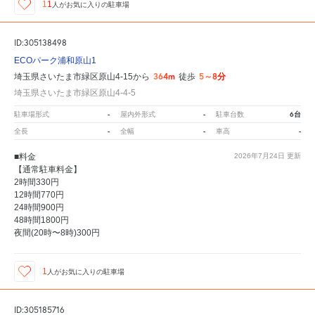
11
人が
お気に入りの駐車場
ID:305138498
ECOパーク浦和原山1
364m
5～8分
埼玉県さいたま市緑区原山4-15から
徒歩
埼玉県さいたま市緑区原山4-4-5
-
-
6台
駐車場形式
屋内外形式
駐車台数
-
-
-
全長
全幅
車高
■料金
2026年7月24日
更新
【通常駐車料金】
2時間330円
12時間770円
24時間900円
48時間1800円
夜間(20時〜8時)300円
1
人が
お気に入りの駐車場
ID:305185716