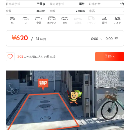
平置き
屋外
1台
駐車場形式
屋内外形式
駐車台数
460cm
240cm
-
全長
全幅
車高
軽
コ
中型
ボックス
SUV
大型車
トラック
原付
バイク
¥620
/
24
0:00
～
0:00
空
時間
予約へ
202
人が
お気に入りの駐車場