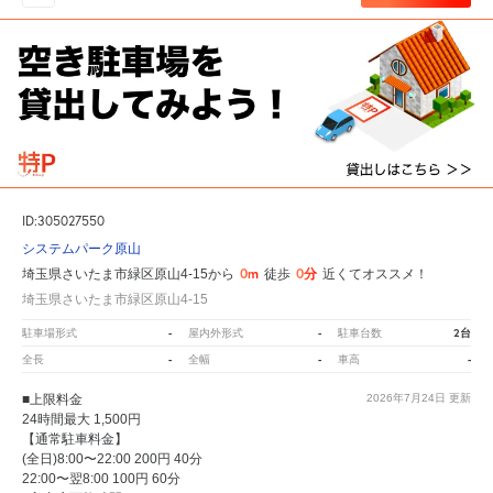
ID:305027550
システムパーク原山
0m
0分
埼玉県さいたま市緑区原山4-15から
徒歩
近くてオススメ！
埼玉県さいたま市緑区原山4-15
-
-
2台
駐車場形式
屋内外形式
駐車台数
-
-
-
全長
全幅
車高
■上限料金
2026年7月24日
更新
24時間最大 1,500円
【通常駐車料金】
(全日)8:00〜22:00 200円 40分
22:00〜翌8:00 100円 60分