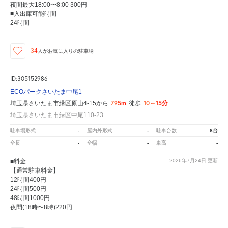
夜間最大18:00〜8:00 300円
■入出庫可能時間
24時間
34
人が
お気に入りの駐車場
ID:305152986
ECOパークさいたま中尾1
795m
10～15分
埼玉県さいたま市緑区原山4-15から
徒歩
埼玉県さいたま市緑区中尾110-23
-
-
8台
駐車場形式
屋内外形式
駐車台数
-
-
-
全長
全幅
車高
■料金
2026年7月24日
更新
【通常駐車料金】
12時間400円
24時間500円
48時間1000円
夜間(18時〜8時)220円