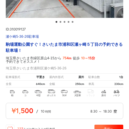
ID:310019127
瀬ケ崎5-36-26駐車場
駒場運動公園すぐ！さいたま市浦和区瀬ヶ崎５丁目の予約できる
駐車場！
754m
10～15分
埼玉県さいたま市緑区原山4-15から
徒歩
予約できてオススメ！
埼玉県さいたま市浦和区瀬ケ崎5-36-26
平置き
屋外
1台
駐車場形式
屋内外形式
駐車台数
640cm
250cm
230cm
全長
全幅
車高
軽
コ
中型
ボックス
SUV
大型車
トラック
原付
バイク
¥1,500
/
10
8:30
～
18:30
空
時間
予約へ