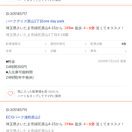
ID:305185717
パークデイズ原山1丁目one day park
285m
4～6分
埼玉県さいたま市緑区原山4-15から
徒歩
近くてオススメ！
埼玉県さいたま市緑区原山1丁目4-16隣
-
-
4台
駐車場形式
屋内外形式
駐車台数
-
-
-
全長
全幅
車高
■料金
2026年7月24日
更新
24時間300円
■入出庫可能時間
24時間(年中無休)
気に入った駐車場を見つけたら
ハートをタップしてマイPに保存
ID:305185715
ECOパーク浦和原山2
294m
4～6分
埼玉県さいたま市緑区原山4-15から
徒歩
近くてオススメ！
埼玉県さいたま市緑区原山1-4