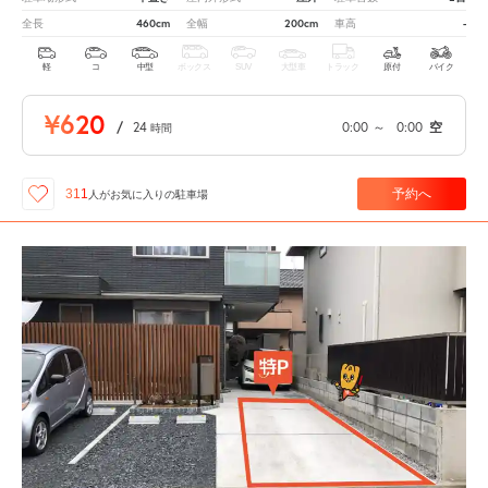
460cm
200cm
-
全長
全幅
車高
軽
コ
中型
ボックス
SUV
大型車
トラック
原付
バイク
¥620
/
24
0:00
～
0:00
空
時間
予約へ
311
人が
お気に入りの駐車場