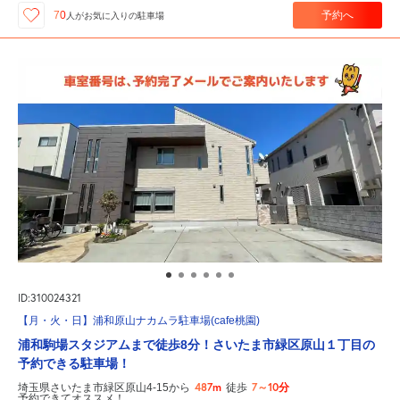
予約へ
70
人が
お気に入りの駐車場
ID:310024321
【月・火・日】浦和原山ナカムラ駐車場(cafe桃園)
浦和駒場スタジアムまで徒歩8分！さいたま市緑区原山１丁目の
予約できる駐車場！
487m
7～10分
埼玉県さいたま市緑区原山4-15から
徒歩
予約できてオススメ！