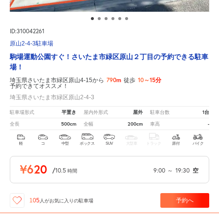
ID:310042261
原山2-4-3駐車場
駒場運動公園すぐ！さいたま市緑区原山２丁目の予約できる駐車
場！
790m
10～15分
埼玉県さいたま市緑区原山4-15から
徒歩
予約できてオススメ！
埼玉県さいたま市緑区原山2-4-3
平置き
屋外
1台
駐車場形式
屋内外形式
駐車台数
500cm
200cm
-
全長
全幅
車高
軽
コ
中型
ボックス
SUV
大型車
トラック
原付
バイク
¥620
/
10.5
9:00
～
19:30
空
時間
予約へ
105
人が
お気に入りの駐車場