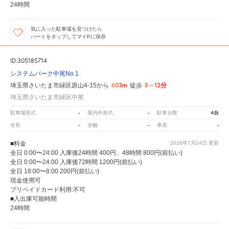
24時間
気に入った駐車場を見つけたら
ハートをタップしてマイPに保存
ID:305185714
システムパーク中尾No.1
603m
8～12分
埼玉県さいたま市緑区原山4-15から
徒歩
埼玉県さいたま市緑区中尾
-
-
4台
駐車場形式
屋内外形式
駐車台数
-
-
-
全長
全幅
車高
■料金
2026年7月24日
更新
全日 0:00〜24:00 入庫後24時間 400円、48時間 800円(前払い)
全日 0:00〜24:00 入庫後72時間 1200円(前払い)
全日 18:00〜8:00 200円(前払い)
現金使用可
プリペイドカード利用:不可
■入出庫可能時間
24時間