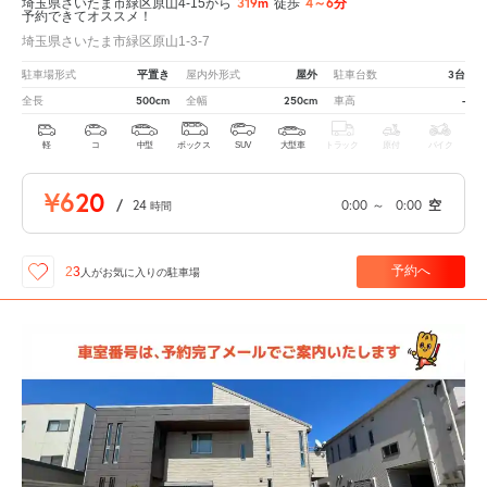
319m
4～6分
埼玉県さいたま市緑区原山4-15から
徒歩
予約できてオススメ！
埼玉県さいたま市緑区原山1-3-7
平置き
屋外
3台
駐車場形式
屋内外形式
駐車台数
500cm
250cm
-
全長
全幅
車高
軽
コ
中型
ボックス
SUV
大型車
トラック
原付
バイク
¥620
/
24
0:00
～
0:00
空
時間
予約へ
23
人が
お気に入りの駐車場