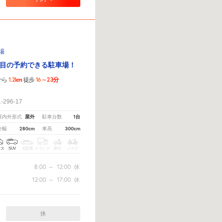
車場
目の予約できる駐車場！
1.2km
16～23分
から
徒歩
！
96-17
屋外
1台
屋内外形式
駐車台数
280cm
300cm
全幅
車高
クス
SUV
大型車
トラック
原付
バイク
8:00
～
12:00
休
12:00
～
17:00
休
休