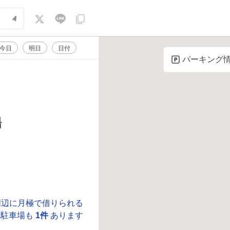
今日
明日
日付
パーキング
場
周辺に月極で借りられる
駐車場も
1件
あります