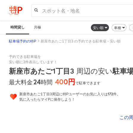
スポット名・地名
時間貸し
月極
安い順
車種
駐車場予約の特P
新座市あたご1丁目3 の予約できる駐車場・安い順
予約できる駐車場を
安い順に3件表示しています！
新座市あたご1丁目3
周辺の安い
駐車
400円
24
時間
最大料金
で駐車できます
172
新座市あたご1丁目3周辺に特Pユーザーのお気に入りは
件。
気に入ったらマイPに保存しよう！
この