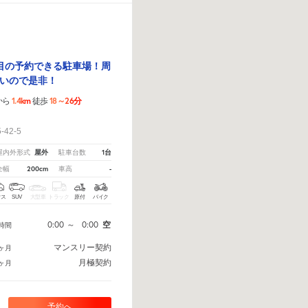
目の予約できる駐車場！周
いので是非！
1.4km
18～26分
から
徒歩
！
42-5
屋外
1台
屋内外形式
駐車台数
200cm
-
全幅
車高
クス
SUV
大型車
トラック
原付
バイク
0:00
～
0:00
空
時間
マンスリー契約
ヶ月
月極契約
ヶ月
予約へ