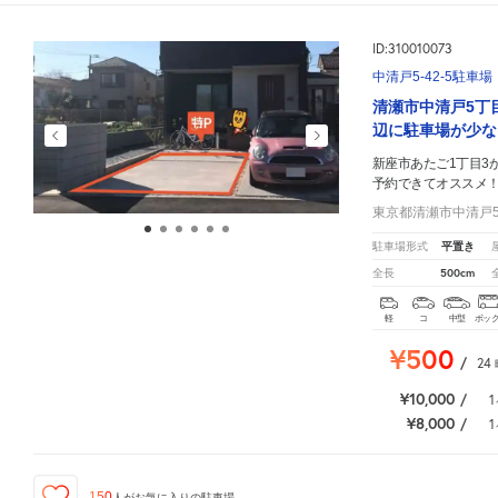
ID:310010073
中清戸5-42-5駐車場
清瀬市中清戸5丁
辺に駐車場が少な
新座市あたご1丁目3
予約できてオススメ
東京都清瀬市中清戸5-
平置き
駐車場形式
500cm
全長
軽
コ
中型
ボッ
¥500
/
24
¥10,000
/
1
¥8,000
/
1
150
人が
お気に入りの駐車場