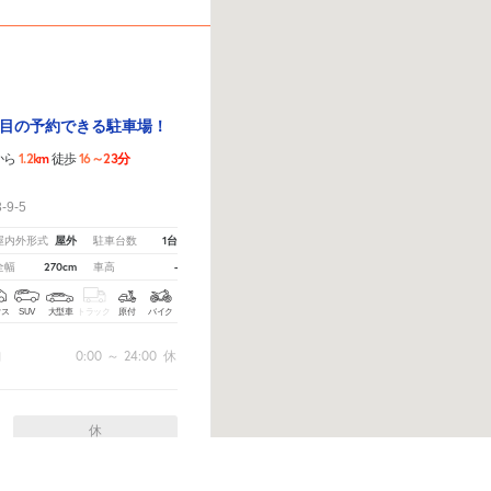
目の予約できる駐車場！
1.2km
16～23分
から
徒歩
！
9-5
屋外
1台
屋内外形式
駐車台数
270cm
-
全幅
車高
クス
SUV
大型車
トラック
原付
バイク
0:00
～
24:00
休
間
休
えてください。
※ご注意ください - 徒歩時間は地形の状況や迂回路を反映できていない場合があり