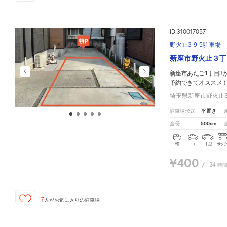
ID:310017057
野火止3-9-5駐車場
新座市野火止３丁
新座市あたご1丁目3
予約できてオススメ
埼玉県新座市野火止3-
平置き
駐車場形式
500cm
全長
軽
コ
中型
ボッ
¥400
/
24
時
7
人が
お気に入りの駐車場
新座市あたご1丁目3
周辺の激安
駐車場
マップです。他の駐車場がありましたら、
こちら
から教