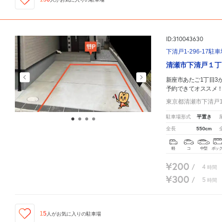
ID:310043630
下清戸1-296-17駐
清瀬市下清戸１丁
新座市あたご1丁目3
予約できてオススメ
東京都清瀬市下清戸1-2
平置き
駐車場形式
550cm
全長
軽
コ
中型
ボッ
¥200
/
4
時間
¥300
/
5
時間
15
人が
お気に入りの駐車場