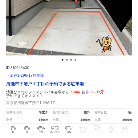
ID:310043630
下清戸1-296-17駐車場
清瀬市下清戸１丁目の予約できる駐車場！
634m
8～12分
清瀬ひまわりフェスティバル会場から
徒歩
予約できてオススメ！
東京都清瀬市下清戸1-296-17
平置き
屋外
1台
駐車場形式
屋内外形式
駐車台数
550cm
280cm
300cm
全長
全幅
車高
軽
コ
中型
ボックス
SUV
大型車
トラック
原付
バイク