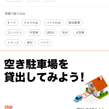
車種で絞り込み
すべて
クルマのみ
バイクのみ
軽自動車
コンパクト
中型車
1BOX
SUV
大型車
トラック
原付
バイク