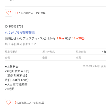
17
人が
お気に入りの駐車場
ID:305138752
らくだプラザ新座新堀
1.1km
14～20分
清瀬ひまわりフェスティバル会場から
徒歩
埼玉県新座市新堀1-2-21
-
-
4台
駐車場形式
屋内外形式
駐車台数
-
-
-
全長
全幅
車高
■上限料金
2026年7月24日
更新
24時間最大 400円
【通常駐車料金】
終日 200円 120分
■入出庫可能時間
24時間
9
人が
お気に入りの駐車場