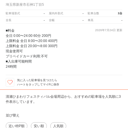
埼玉県新座市石神1丁目5
-
-
3台
駐車場形式
屋内外形式
駐車台数
-
-
-
全長
全幅
車高
■料金
2026年7月24日
更新
全日 0:00〜24:00 60分 200円
上限料金 全日 8:00〜20:00 400円
上限料金 全日 20:00〜8:00 300円
現金使用可
プリペイドカード利用:不可
■入出庫可能時間
24時間
気に入った駐車場を見つけたら
ハートをタップしてマイPに保存
清瀬ひまわりフェスティバル会場周辺から、おすすめの駐車場を人気順に3
件表示しています。
並び替え
近い特P順
安い順
人気順