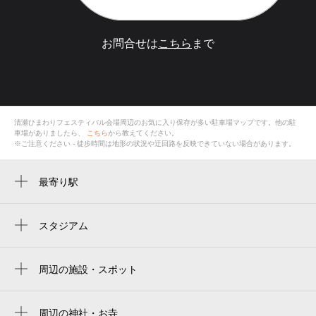
お問合せは
こちら
まで
清瀬ひまわりフェスティバル会場
周辺のお気に入り保存が多い
駐車場
マップです。他の駐
車場がありましたら、
こちら
から教えてください。
※ご注意ください - 徒歩時間は地形の状況や迂回路を反映できていない場合があります。
最寄り駅
周辺に最寄り駅が見つかりませんでした。
スタジアム
周辺にスタジアムが見つかりませんでした。
周辺の施設・スポット
清瀬ひまわりフェスティバル会場
下清戸運動公園
周辺の神社・お寺