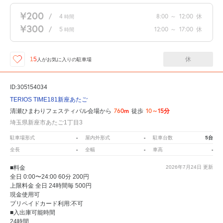
¥200
/
4
8:00
～
12:00
休
時間
¥300
/
5
12:00
～
17:00
休
時間
休
15
人が
お気に入りの駐車場
ID:305154034
TERIOS TIME181新座あたご
760m
10～15分
清瀬ひまわりフェスティバル会場から
徒歩
埼玉県新座市あたご1丁目3
-
-
5台
駐車場形式
屋内外形式
駐車台数
-
-
-
全長
全幅
車高
■料金
2026年7月24日
更新
全日 0:00〜24:00 60分 200円
上限料金 全日 24時間毎 500円
現金使用可
プリペイドカード利用:不可
■入出庫可能時間
24時間