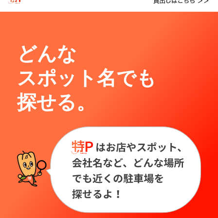
どんな
スポット名でも
探せる。