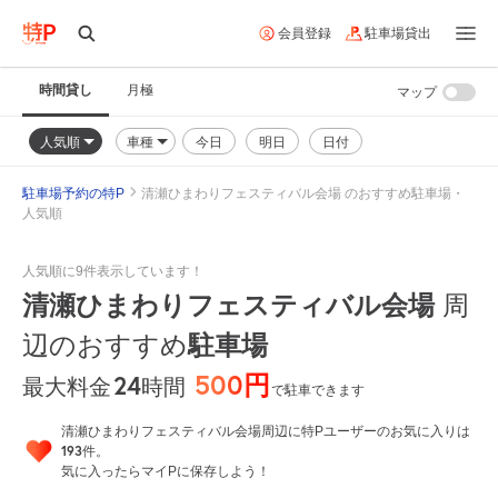
会員登録
駐車場貸出
時間貸し
月極
マップ
人気順
車種
今日
明日
日付
駐車場予約の特P
清瀬ひまわりフェスティバル会場 のおすすめ駐車場・
人気順
人気順に9件表示しています！
清瀬ひまわりフェスティバル会場
周
辺のおすすめ
駐車場
500円
24
時間
最大料金
で駐車できます
清瀬ひまわりフェスティバル会場周辺に特Pユーザーのお気に入りは
193
件。
気に入ったらマイPに保存しよう！