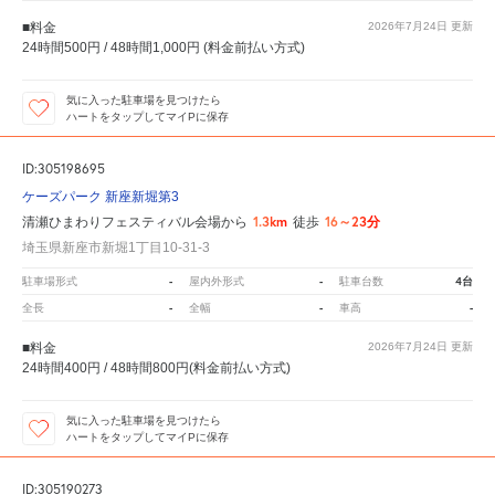
■料金
2026年7月24日
更新
24時間500円 / 48時間1,000円 (料金前払い方式)
気に入った駐車場を見つけたら
ハートをタップしてマイPに保存
ID:305198695
ケーズパーク 新座新堀第3
1.3km
16～23分
清瀬ひまわりフェスティバル会場から
徒歩
埼玉県新座市新堀1丁目10-31-3
-
-
4台
駐車場形式
屋内外形式
駐車台数
-
-
-
全長
全幅
車高
■料金
2026年7月24日
更新
24時間400円 / 48時間800円(料金前払い方式)
気に入った駐車場を見つけたら
ハートをタップしてマイPに保存
ID:305190273