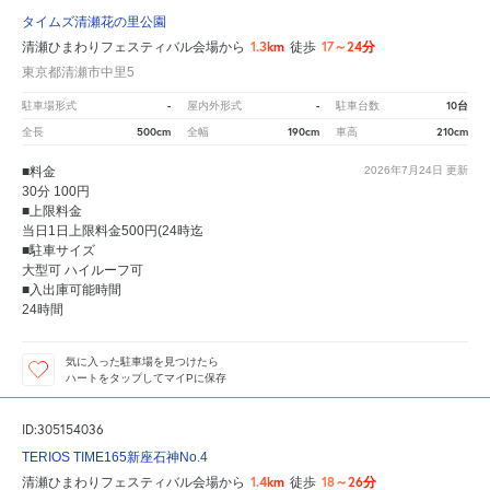
タイムズ清瀬花の里公園
1.3km
17～24分
清瀬ひまわりフェスティバル会場から
徒歩
東京都清瀬市中里5
-
-
10台
駐車場形式
屋内外形式
駐車台数
500cm
190cm
210cm
全長
全幅
車高
■料金
2026年7月24日
更新
30分 100円
■上限料金
当日1日上限料金500円(24時迄
■駐車サイズ
大型可 ハイルーフ可
■入出庫可能時間
24時間
気に入った駐車場を見つけたら
ハートをタップしてマイPに保存
ID:305154036
TERIOS TIME165新座石神No.4
1.4km
18～26分
清瀬ひまわりフェスティバル会場から
徒歩