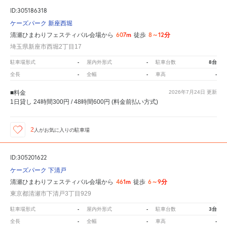
ID:305186318
ケーズパーク 新座西堀
607m
8～12分
清瀬ひまわりフェスティバル会場から
徒歩
埼玉県新座市西堀2丁目17
-
-
8台
駐車場形式
屋内外形式
駐車台数
-
-
-
全長
全幅
車高
■料金
2026年7月24日
更新
1日貸し 24時間300円 / 48時間600円 (料金前払い方式)
2
人が
お気に入りの駐車場
ID:305201622
ケーズパーク 下清戸
461m
6～9分
清瀬ひまわりフェスティバル会場から
徒歩
東京都清瀬市下清戸3丁目929
-
-
3台
駐車場形式
屋内外形式
駐車台数
-
-
-
全長
全幅
車高