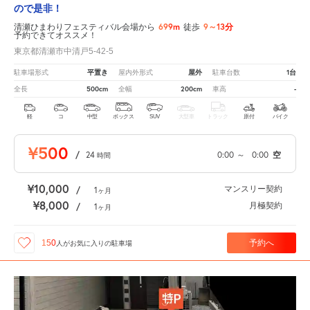
ので是非！
699m
9～13分
清瀬ひまわりフェスティバル会場から
徒歩
予約できてオススメ！
東京都清瀬市中清戸5-42-5
平置き
屋外
1台
駐車場形式
屋内外形式
駐車台数
500cm
200cm
-
全長
全幅
車高
軽
コ
中型
ボックス
SUV
大型車
トラック
原付
バイク
¥500
/
24
0:00
～
0:00
空
時間
¥10,000
マンスリー契約
/
1
ヶ月
¥8,000
月極契約
/
1
ヶ月
予約へ
150
人が
お気に入りの駐車場