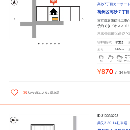
高砂7丁目カーポー
葛飾区高砂７丁目
東京都葛飾福祉工場
予約できてオススメ
東京都葛飾区高砂7-2
平置き
駐車場形式
620cm
全長
軽
コ
中型
ボッ
¥870
/
24
時間
36
人が
お気に入りの駐車場
ID:310030223
柴又3-30-14駐車場