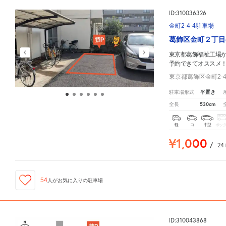
ID:310036326
金町2-4-4駐車場
葛飾区金町２丁目
東京都葛飾福祉工場
予約できてオススメ
東京都葛飾区金町2-4
平置き
駐車場形式
530cm
全長
軽
コ
中型
ボッ
¥1,000
/
24
54
人が
お気に入りの駐車場
ID:310043868