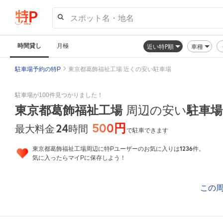
スポット名・地名
時間貸し
月極
近い特P順
車種
駐車場予約の特P
東京都葛飾福祉工場 近くの安い駐車場
駐車場が100件見つかりました！
東京都葛飾福祉工場
周辺の安い
駐車場
500円
24
時間
最大料金
で駐車できます
1236
東京都葛飾福祉工場周辺に特Pユーザーのお気に入りは
件。
気に入ったらマイPに保存しよう！
この