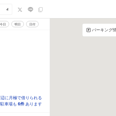
今日
明日
日付
パーキング
周辺に月極で借りられる
駐車場も
6件
あります