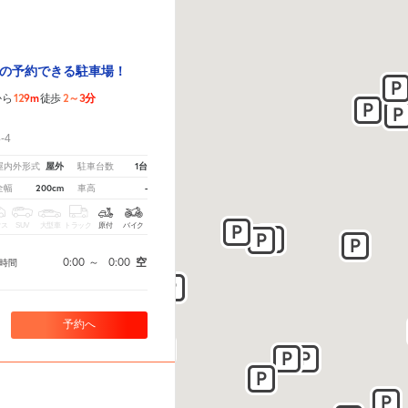
の予約できる駐車場！
129m
2～3分
から
徒歩
！
-4
屋外
1台
屋内外形式
駐車台数
200cm
-
全幅
車高
クス
SUV
大型車
トラック
原付
バイク
0:00
～
0:00
空
時間
予約へ