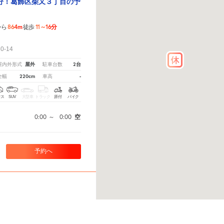
分！葛飾区柴又３丁目の予
864m
11～16分
から
徒歩
！
-14
屋外
2台
屋内外形式
駐車台数
220cm
-
全幅
車高
クス
SUV
大型車
トラック
原付
バイク
0:00
～
0:00
空
予約へ
-5-10駐車場
えてください。
※ご注意ください - 徒歩時間は地形の状況や迂回路を反映できていない場合がありま
3分】葛飾区柴又7丁目の