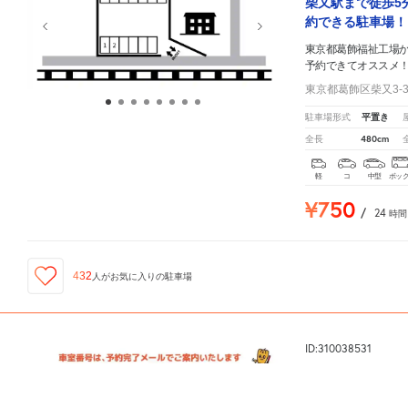
柴又駅まで徒歩5
約できる駐車場！
東京都葛飾福祉工場
予約できてオススメ
東京都葛飾区柴又3-30
平置き
駐車場形式
480cm
全長
軽
コ
中型
ボッ
¥750
/
24
時間
432
人が
お気に入りの駐車場
ID:310038531
【軽自動車専用】柴又7
東京都葛飾福祉工場
周辺の格安
駐車場
マップです。他の駐車場がありましたら、
こちら
から教
【柴又帝釈天徒歩