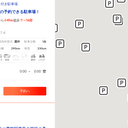
ト付き駐車場
の予約できる駐車場！
849m
11～16分
から
徒歩
！
7-4
屋外
1台
屋内外形式
駐車台数
290cm
230cm
全幅
車高
クス
SUV
大型車
トラック
原付
バイク
0:00
～
0:00
空
予約へ