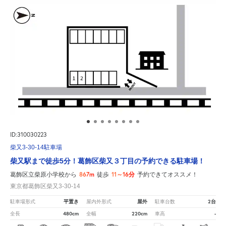
ID:310030223
柴又3-30-14駐車場
柴又駅まで徒歩5分！葛飾区柴又３丁目の予約できる駐車場！
867m
11～16分
葛飾区立柴原小学校から
徒歩
予約できてオススメ！
東京都葛飾区柴又3-30-14
平置き
屋外
2台
駐車場形式
屋内外形式
駐車台数
480cm
220cm
-
全長
全幅
車高