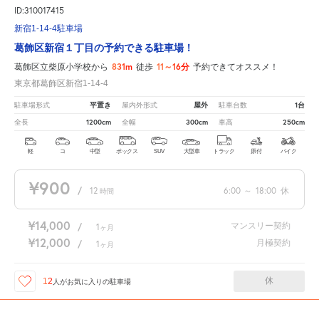
ID:310017415
新宿1-14-4駐車場
葛飾区新宿１丁目の予約できる駐車場！
831m
11～16分
葛飾区立柴原小学校から
徒歩
予約できてオススメ！
東京都葛飾区新宿1-14-4
平置き
屋外
1台
駐車場形式
屋内外形式
駐車台数
1200cm
300cm
250cm
全長
全幅
車高
軽
コ
中型
ボックス
SUV
大型車
トラック
原付
バイク
¥900
/
12
6:00
～
18:00
休
時間
¥14,000
マンスリー契約
/
1
ヶ月
¥12,000
月極契約
/
1
ヶ月
休
12
人が
お気に入りの駐車場