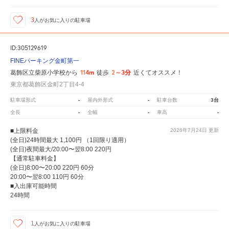
3
人が
お気に入りの駐車場
ID:305129619
FINEパーキング金町第一
114m
2～3分
葛飾区立柴原小学校から
徒歩
近くてオススメ！
東京都葛飾区金町2丁目4-4
-
-
3台
駐車場形式
屋内外形式
駐車台数
-
-
-
全長
全幅
車高
■上限料金
2026年7月24日
更新
(全日)24時間最大 1,100円 （1回限り適用）
(全日)夜間最大/20:00〜翌8:00 220円
【通常駐車料金】
(全日)8:00〜20:00 220円 60分
20:00〜翌8:00 110円 60分
■入出庫可能時間
24時間
1
人が
お気に入りの駐車場