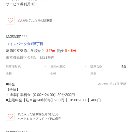
サービス券利用:可
2
人が
お気に入りの駐車場
ID:305201444
コインパーク金町5丁目
347m
5～8分
葛飾区立柴原小学校から
徒歩
東京都葛飾区金町5丁目21番内
-
-
5台
駐車場形式
屋内外形式
駐車台数
-
-
-
全長
全幅
車高
■料金
2026年7月24日
更新
【全日】
・通常駐車料金【0:00〜24:00】30分200円
■上限料金【駐車後24時間毎】900円【18:00〜8:00】400円
気に入った駐車場を見つけたら
ハートをタップしてマイPに保存