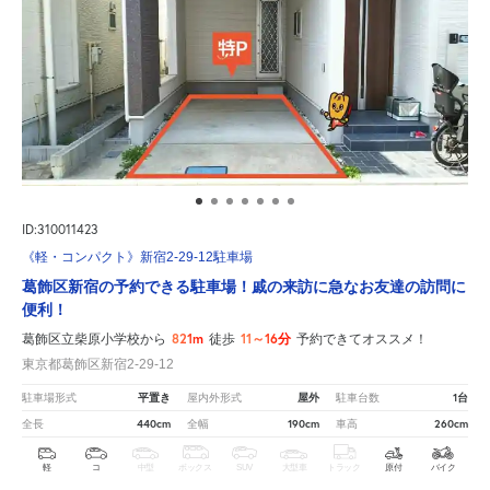
ID:310011423
《軽・コンパクト》新宿2-29-12駐車場
葛飾区新宿の予約できる駐車場！戚の来訪に急なお友達の訪問に
便利！
821m
11～16分
葛飾区立柴原小学校から
徒歩
予約できてオススメ！
東京都葛飾区新宿2-29-12
平置き
屋外
1台
駐車場形式
屋内外形式
駐車台数
440cm
190cm
260cm
全長
全幅
車高
軽
コ
中型
ボックス
SUV
大型車
トラック
原付
バイク