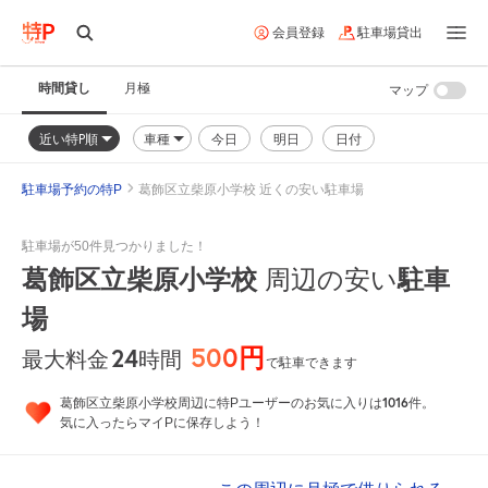
会員登録
駐車場貸出
時間貸し
月極
マップ
近い特P順
車種
今日
明日
日付
駐車場予約の特P
葛飾区立柴原小学校 近くの安い駐車場
駐車場が50件見つかりました！
葛飾区立柴原小学校
駐車
周辺の安い
場
500円
24
時間
最大料金
で駐車できます
1016
葛飾区立柴原小学校周辺に特Pユーザーのお気に入りは
件。
気に入ったらマイPに保存しよう！