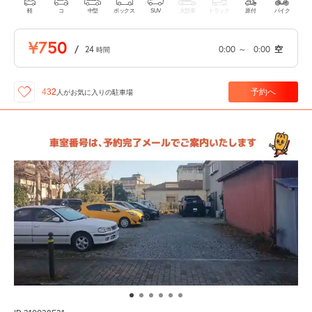
軽
コ
中型
ボックス
SUV
大型車
トラック
原付
バイク
¥750
/
24
0:00
～
0:00
空
時間
予約へ
432
人が
お気に入りの駐車場