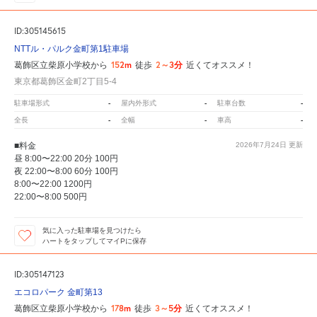
ID:305145615
NTTル・パルク金町第1駐車場
152m
2～3分
葛飾区立柴原小学校から
徒歩
近くてオススメ！
東京都葛飾区金町2丁目5-4
-
-
-
駐車場形式
屋内外形式
駐車台数
-
-
-
全長
全幅
車高
■料金
2026年7月24日
更新
昼 8:00〜22:00 20分 100円
夜 22:00〜8:00 60分 100円
8:00〜22:00 1200円
22:00〜8:00 500円
気に入った駐車場を見つけたら
ハートをタップしてマイPに保存
ID:305147123
エコロパーク 金町第13
178m
3～5分
葛飾区立柴原小学校から
徒歩
近くてオススメ！