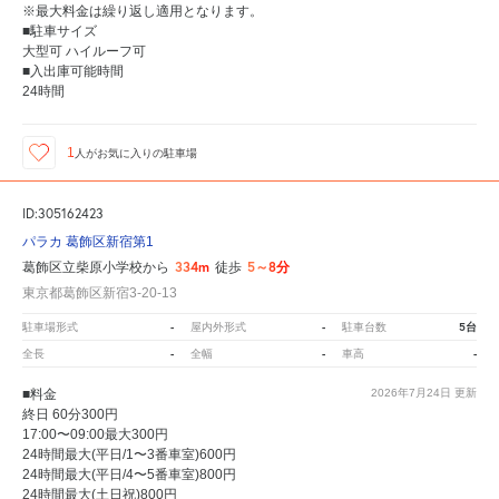
※最大料金は繰り返し適用となります。
■駐車サイズ
大型可 ハイルーフ可
■入出庫可能時間
24時間
1
人が
お気に入りの駐車場
ID:305162423
パラカ 葛飾区新宿第1
334m
5～8分
葛飾区立柴原小学校から
徒歩
東京都葛飾区新宿3-20-13
-
-
5台
駐車場形式
屋内外形式
駐車台数
-
-
-
全長
全幅
車高
■料金
2026年7月24日
更新
終日 60分300円
17:00〜09:00最大300円
24時間最大(平日/1〜3番車室)600円
24時間最大(平日/4〜5番車室)800円
24時間最大(土日祝)800円