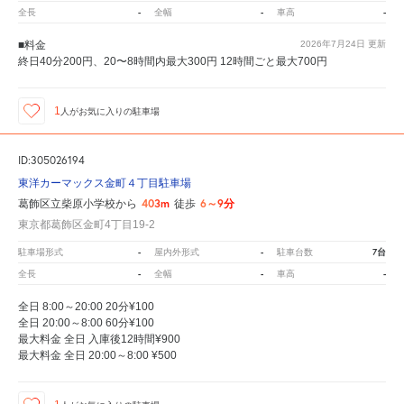
-
-
-
全長
全幅
車高
■料金
2026年7月24日
更新
終日40分200円、20〜8時間内最大300円 12時間ごと最大700円
1
人が
お気に入りの駐車場
ID:305026194
東洋カーマックス金町４丁目駐車場
403m
6～9分
葛飾区立柴原小学校から
徒歩
東京都葛飾区金町4丁目19-2
-
-
7台
駐車場形式
屋内外形式
駐車台数
-
-
-
全長
全幅
車高
全日 8:00～20:00 20分¥100
全日 20:00～8:00 60分¥100
最大料金 全日 入庫後12時間¥900
最大料金 全日 20:00～8:00 ¥500