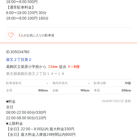
18:00〜8:00 500円
【通常駐車料金】
8:00〜18:00 220円 30分
18:00〜8:00 100円 180分
2
人が
お気に入りの駐車場
ID:305034780
柴又２丁目第２
326m
5～8分
葛飾区立柴原小学校から
徒歩
東京都葛飾区柴又２丁目１４ー１８
-
-
13台
駐車場形式
屋内外形式
駐車台数
500cm
190cm
200cm
全長
全幅
車高
■料金
2026年7月27日
更新
全日
08:00-22:00 60分/330円
22:00-08:00 60分/110円
■上限料金
【全日】22:00～8:00以内 最大料金330円
【全日】最大料金入庫後24時間以内800円