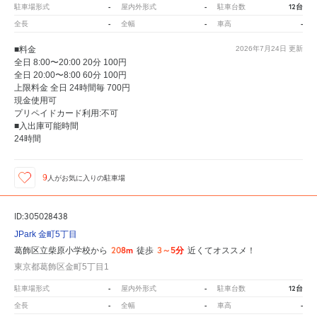
-
-
12台
駐車場形式
屋内外形式
駐車台数
-
-
-
全長
全幅
車高
■料金
2026年7月24日
更新
全日 8:00〜20:00 20分 100円
全日 20:00〜8:00 60分 100円
上限料金 全日 24時間毎 700円
現金使用可
プリペイドカード利用:不可
■入出庫可能時間
24時間
9
人が
お気に入りの駐車場
ID:305028438
JPark 金町5丁目
208m
3～5分
葛飾区立柴原小学校から
徒歩
近くてオススメ！
東京都葛飾区金町5丁目1
-
-
12台
駐車場形式
屋内外形式
駐車台数
-
-
-
全長
全幅
車高