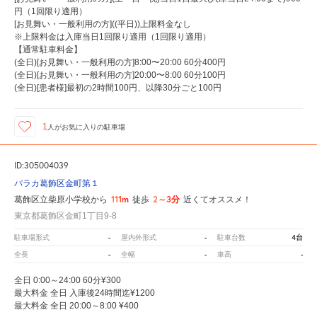
円（1回限り適用）
[お見舞い・一般利用の方]((平日))上限料金なし
※上限料金は入庫当日1回限り適用（1回限り適用）
【通常駐車料金】
(全日)[お見舞い・一般利用の方]8:00〜20:00 60分400円
(全日)[お見舞い・一般利用の方]20:00〜8:00 60分100円
(全日)[患者様]最初の2時間100円、以降30分ごと100円
1
人が
お気に入りの駐車場
ID:305004039
パラカ葛飾区金町第１
111m
2～3分
葛飾区立柴原小学校から
徒歩
近くてオススメ！
東京都葛飾区金町1丁目9-8
-
-
4台
駐車場形式
屋内外形式
駐車台数
-
-
-
全長
全幅
車高
全日 0:00～24:00 60分¥300
最大料金 全日 入庫後24時間迄¥1200
最大料金 全日 20:00～8:00 ¥400