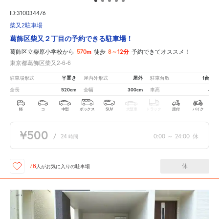
ID:310034476
柴又2駐車場
葛飾区柴又２丁目の予約できる駐車場！
570m
8～12分
葛飾区立柴原小学校から
徒歩
予約できてオススメ！
東京都葛飾区柴又2-6-6
平置き
屋外
1台
駐車場形式
屋内外形式
駐車台数
520cm
300cm
-
全長
全幅
車高
軽
コ
中型
ボックス
SUV
大型車
トラック
原付
バイク
¥500
/
24
0:00
～
24:00
休
時間
休
76
人が
お気に入りの駐車場