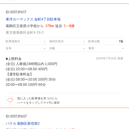
ID:305129617
東洋カーマックス 金町4丁目駐車場
375m
5～8分
葛飾区立柴原小学校から
徒歩
東京都葛飾区金町4-19-2
-
-
7台
駐車場形式
屋内外形式
駐車台数
-
-
-
全長
全幅
車高
■上限料金
2026年7月24日
更新
(全日) 入庫後24時間以内 1,000円
(全日) 20:00〜08:00 400円
【通常駐車料金】
(全日) 08:00〜20:00 200円 30分
20:00〜08:00 100円 60分
気に入った駐車場を見つけたら
ハートをタップしてマイPに保存
ID:305129607
パラカ 葛飾区新宿第2