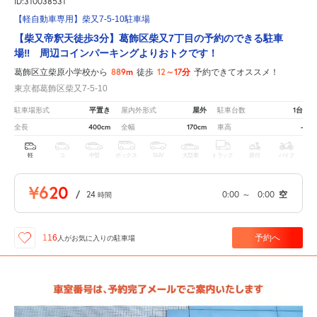
ID:310038531
【軽自動車専用】柴又7-5-10駐車場
【柴又帝釈天徒歩3分】葛飾区柴又7丁目の予約のできる駐車
場‼ 周辺コインパーキングよりおトクです！
889m
12～17分
葛飾区立柴原小学校から
徒歩
予約できてオススメ！
東京都葛飾区柴又7-5-10
平置き
屋外
1台
駐車場形式
屋内外形式
駐車台数
400cm
170cm
-
全長
全幅
車高
軽
コ
中型
ボックス
SUV
大型車
トラック
原付
バイク
¥620
/
24
0:00
～
0:00
空
時間
予約へ
116
人が
お気に入りの駐車場