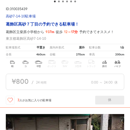
ID:310035439
高砂7-14-10駐車場
葛飾区高砂７丁目の予約できる駐車場！
937m
12～17分
葛飾区立柴原小学校から
徒歩
予約できてオススメ！
東京都葛飾区高砂7-14-10
平置き
屋外
1台
駐車場形式
屋内外形式
駐車台数
460cm
270cm
200cm
全長
全幅
車高
軽
コ
中型
ボックス
SUV
大型車
トラック
原付
バイク
¥800
/
24
0:00
～
24:00
休
時間
休
3
人が
お気に入りの駐車場