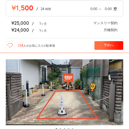
¥1,500
/
24
0:00
～
0:00
空
時間
¥25,000
マンスリー契約
/
1
ヶ月
¥24,000
月極契約
/
1
ヶ月
予約へ
104
人が
お気に入りの駐車場