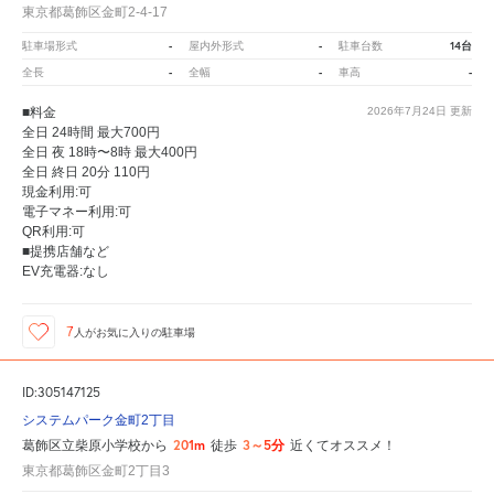
東京都葛飾区金町2-4-17
-
-
14台
駐車場形式
屋内外形式
駐車台数
-
-
-
全長
全幅
車高
■料金
2026年7月24日
更新
全日 24時間 最大700円
全日 夜 18時〜8時 最大400円
全日 終日 20分 110円
現金利用:可
電子マネー利用:可
QR利用:可
■提携店舗など
EV充電器:なし
7
人が
お気に入りの駐車場
ID:305147125
システムパーク金町2丁目
201m
3～5分
葛飾区立柴原小学校から
徒歩
近くてオススメ！
東京都葛飾区金町2丁目3