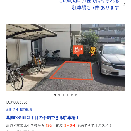
この周辺に月極で借りられる
駐車場も
7件
あります
ID:310036326
金町2-4-4駐車場
葛飾区金町２丁目の予約できる駐車場！
128m
2～3分
葛飾区立柴原小学校から
徒歩
予約できてオススメ！