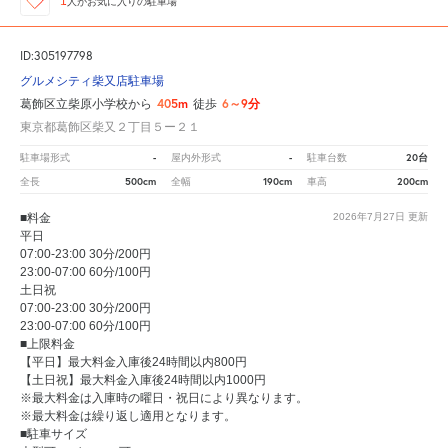
1
人が
お気に入りの駐車場
ID:305197798
グルメシティ柴又店駐車場
405m
6～9分
葛飾区立柴原小学校から
徒歩
東京都葛飾区柴又２丁目５ー２１
-
-
20台
駐車場形式
屋内外形式
駐車台数
500cm
190cm
200cm
全長
全幅
車高
■料金
2026年7月27日
更新
平日
07:00-23:00 30分/200円
23:00-07:00 60分/100円
土日祝
07:00-23:00 30分/200円
23:00-07:00 60分/100円
■上限料金
【平日】最大料金入庫後24時間以内800円
【土日祝】最大料金入庫後24時間以内1000円
※最大料金は入庫時の曜日・祝日により異なります。
※最大料金は繰り返し適用となります。
■駐車サイズ