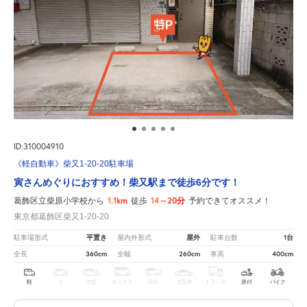
ID:310004910
《軽自動車》柴又1-20-20駐車場
寅さんめぐりにおすすめ！柴又駅まで徒歩6分です！
1.1km
14～20分
葛飾区立柴原小学校から
徒歩
予約できてオススメ！
東京都葛飾区柴又1-20-20
平置き
屋外
1台
駐車場形式
屋内外形式
駐車台数
360cm
260cm
400cm
全長
全幅
車高
軽
コ
中型
ボックス
SUV
大型車
トラック
原付
バイク