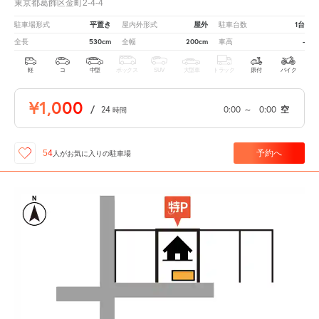
東京都葛飾区金町2-4-4
平置き
屋外
1台
駐車場形式
屋内外形式
駐車台数
530cm
200cm
-
全長
全幅
車高
軽
コ
中型
ボックス
SUV
大型車
トラック
原付
バイク
¥1,000
/
24
0:00
～
0:00
空
時間
予約へ
54
人が
お気に入りの駐車場