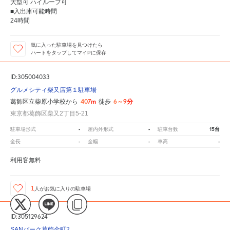
大型可 ハイルーフ可
■入出庫可能時間
24時間
気に入った駐車場を見つけたら
ハートをタップしてマイPに保存
ID:305004033
グルメシティ柴又店第１駐車場
407m
6～9分
葛飾区立柴原小学校から
徒歩
東京都葛飾区柴又2丁目5-21
-
-
15台
駐車場形式
屋内外形式
駐車台数
-
-
-
全長
全幅
車高
利用客無料
1
人が
お気に入りの駐車場
ID:305129624
SANパーク葛飾金町2