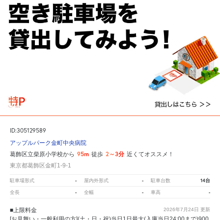
ID:305129589
アップルパーク金町中央病院
95m
2～3分
葛飾区立柴原小学校から
徒歩
近くてオススメ！
東京都葛飾区金町1-9-1
-
-
14台
駐車場形式
屋内外形式
駐車台数
-
-
-
全長
全幅
車高
■上限料金
2026年7月24日
更新
[お見舞い・一般利用の方](土・日・祝)当日1日最大(入庫当日24:00まで)900