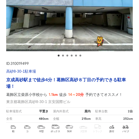
ID:310019499
高砂8-30-1駐車場
京成高砂駅まで徒歩4分！葛飾区高砂８丁目の予約できる駐車
場！
1.1km
14～20分
葛飾区立柴原小学校から
徒歩
予約できてオススメ！
東京都葛飾区高砂8-30-1 京安国際ビル
平置き
屋内
2台
駐車場形式
屋内外形式
駐車台数
480cm
215cm
252cm
全長
全幅
車高
軽
コ
中型
ボックス
SUV
大型車
トラック
原付
バイク