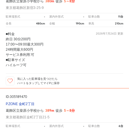
380m
5～8分
葛飾区立柴原小学校から
徒歩
東京都葛飾区新宿3-25-9
-
-
11台
駐車場形式
屋内外形式
駐車台数
480cm
190cm
210cm
全長
全幅
車高
■料金
2026年7月24日
更新
終日 30分200円
17:00〜09:00最大300円
24時間最大600円
サービス券利用:可
■駐車サイズ
ハイルーフ可
気に入った駐車場を見つけたら
ハートをタップしてマイPに保存
ID:305189470
P.ZONE 金町2丁目
389m
5～8分
葛飾区立柴原小学校から
徒歩
東京都葛飾区金町2丁目21-5
-
-
6台
駐車場形式
屋内外形式
駐車台数