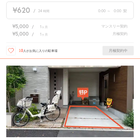
¥620
/
24
0:00
～
0:00
契
時間
¥5,000
マンスリー契約
/
1
ヶ月
¥5,000
月極契約
/
1
ヶ月
月極契約中
10
人が
お気に入りの駐車場