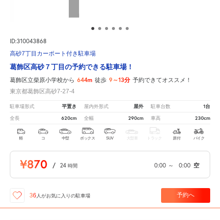
ID:310043868
高砂7丁目カーポート付き駐車場
葛飾区高砂７丁目の予約できる駐車場！
644m
9～13分
葛飾区立柴原小学校から
徒歩
予約できてオススメ！
東京都葛飾区高砂7-27-4
平置き
屋外
1台
駐車場形式
屋内外形式
駐車台数
620cm
290cm
230cm
全長
全幅
車高
軽
コ
中型
ボックス
SUV
大型車
トラック
原付
バイク
¥870
/
24
0:00
～
0:00
空
時間
予約へ
36
人が
お気に入りの駐車場