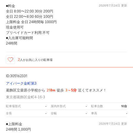
■料金
2026年7月24日
更新
全日 8:00〜22:00 30分 200円
全日 22:00〜8:00 60分 100円
上限料金 全日 24時間毎 1000円
現金使用可
プリペイドカード利用:不可
■入出庫可能時間
24時間
2
人が
お気に入りの駐車場
ID:305162331
アイパーク金町第3
218m
3～5分
葛飾区立柴原小学校から
徒歩
近くてオススメ！
東京都葛飾区金町4-16-3
-
-
10台
駐車場形式
屋内外形式
駐車台数
-
-
-
全長
全幅
車高
■上限料金
2026年7月24日
更新
24時間 1,000円