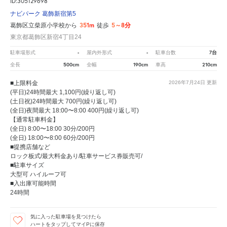
ID:305129698
ナビパーク 葛飾新宿第5
351m
5～8分
葛飾区立柴原小学校から
徒歩
東京都葛飾区新宿4丁目24
-
-
7台
駐車場形式
屋内外形式
駐車台数
500cm
190cm
210cm
全長
全幅
車高
■上限料金
2026年7月24日
更新
(平日)24時間最大 1,100円(繰り返し可)
(土日祝)24時間最大 700円(繰り返し可)
(全日)夜間最大 18:00〜8:00 400円(繰り返し可)
【通常駐車料金】
(全日) 8:00〜18:00 30分/200円
(全日) 18:00〜8:00 60分/200円
■提携店舗など
ロック板式/最大料金あり/駐車サービス券販売可/
■駐車サイズ
大型可 ハイルーフ可
■入出庫可能時間
24時間
気に入った駐車場を見つけたら
ハートをタップしてマイPに保存