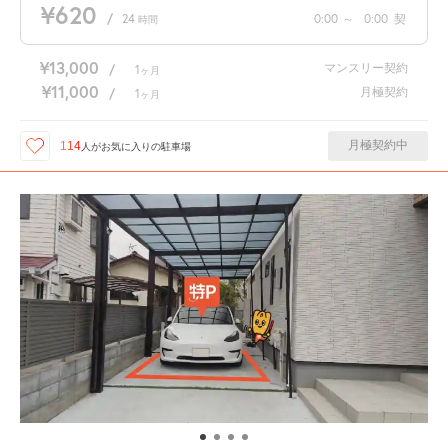
¥620
/
24
0:00
～
0:00
契
時間
¥13,000
マンスリー契約
/
1
ヶ月
¥11,000
月極契約
/
1
ヶ月
月極契約中
114
人が
お気に入りの駐車場