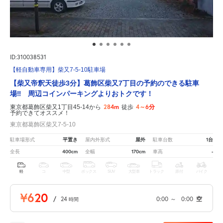
ID:310038531
【軽自動車専用】柴又7-5-10駐車場
【柴又帝釈天徒歩3分】葛飾区柴又7丁目の予約のできる駐車
場‼ 周辺コインパーキングよりおトクです！
284m
4～6分
東京都葛飾区柴又1丁目45-14から
徒歩
予約できてオススメ！
東京都葛飾区柴又7-5-10
平置き
屋外
1台
駐車場形式
屋内外形式
駐車台数
400cm
170cm
-
全長
全幅
車高
軽
コ
中型
ボックス
SUV
大型車
トラック
原付
バイク
¥620
/
24
0:00
～
0:00
空
時間