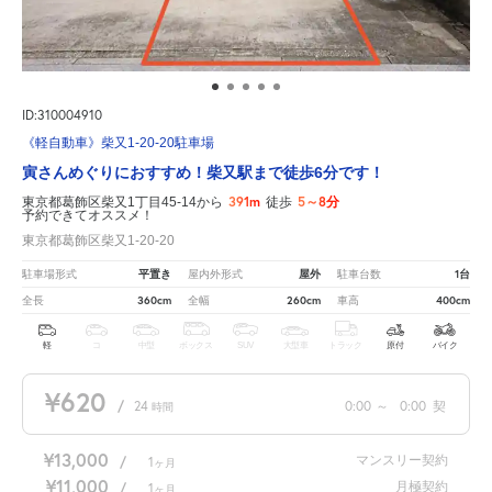
ID:310004910
《軽自動車》柴又1-20-20駐車場
寅さんめぐりにおすすめ！柴又駅まで徒歩6分です！
391m
5～8分
東京都葛飾区柴又1丁目45-14から
徒歩
予約できてオススメ！
東京都葛飾区柴又1-20-20
平置き
屋外
1台
駐車場形式
屋内外形式
駐車台数
360cm
260cm
400cm
全長
全幅
車高
軽
コ
中型
ボックス
SUV
大型車
トラック
原付
バイク
¥620
/
24
0:00
～
0:00
契
時間
¥13,000
マンスリー契約
/
1
ヶ月
¥11,000
月極契約
/
1
ヶ月