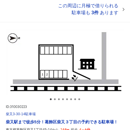
この周辺に月極で借りられる
駐車場も
3件
あります
ID:310030223
柴又3-30-14駐車場
柴又駅まで徒歩5分！葛飾区柴又３丁目の予約できる駐車場！
244m
4～6分
東京都葛飾区柴又1丁目45-14から
徒歩