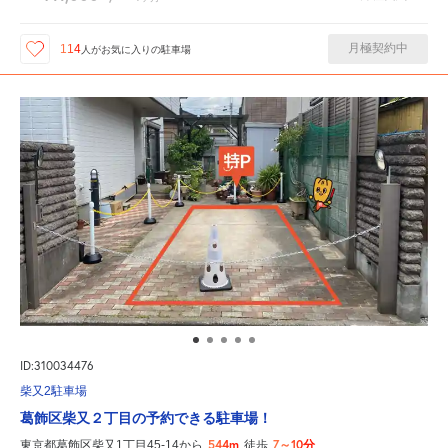
月極契約中
114
人が
お気に入りの駐車場
ID:310034476
柴又2駐車場
葛飾区柴又２丁目の予約できる駐車場！
544m
7～10分
東京都葛飾区柴又1丁目45-14から
徒歩