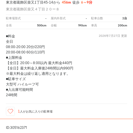
456m
6～9分
東京都葛飾区柴又1丁目45-14から
徒歩
東京都葛飾区柴又４丁目２０ー８
-
-
2台
駐車場形式
屋内外形式
駐車台数
500cm
190cm
200cm
全長
全幅
車高
■料金
2026年7月27日
更新
全日
08:00-20:00 20分/220円
20:00-08:00 60分/110円
■上限料金
【全日】20:00～8:00以内 最大料金440円
【全日】最大料金入庫後24時間以内990円
※最大料金は繰り返し適用となります。
■駐車サイズ
大型可 ハイルーフ可
■入出庫可能時間
24時間
1
人が
お気に入りの駐車場
ID:305162371