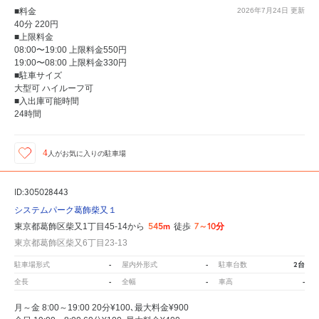
■料金
2026年7月24日
更新
40分 220円
■上限料金
08:00〜19:00 上限料金550円
19:00〜08:00 上限料金330円
■駐車サイズ
大型可 ハイルーフ可
■入出庫可能時間
24時間
4
人が
お気に入りの駐車場
ID:305028443
システムパーク葛飾柴又１
545m
7～10分
東京都葛飾区柴又1丁目45-14から
徒歩
東京都葛飾区柴又6丁目23-13
-
-
2台
駐車場形式
屋内外形式
駐車台数
-
-
-
全長
全幅
車高
月～金 8:00～19:00 20分¥100､最大料金¥900