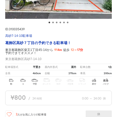
ID:310035439
高砂7-14-10駐車場
葛飾区高砂７丁目の予約できる駐車場！
914m
12～17分
東京都葛飾区柴又1丁目45-14から
徒歩
予約できてオススメ！
東京都葛飾区高砂7-14-10
平置き
屋外
1台
駐車場形式
屋内外形式
駐車台数
460cm
270cm
200cm
全長
全幅
車高
軽
コ
中型
ボックス
SUV
大型車
トラック
原付
バイク
¥800
/
24
0:00
～
24:00
休
時間
休
3
人が
お気に入りの駐車場