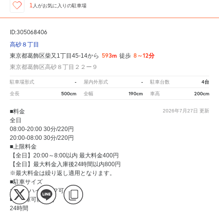
1
人が
お気に入りの駐車場
ID:305068406
高砂８丁目
593m
8～12分
東京都葛飾区柴又1丁目45-14から
徒歩
東京都葛飾区高砂８丁目２２ー９
-
-
4台
駐車場形式
屋内外形式
駐車台数
500cm
190cm
200cm
全長
全幅
車高
■料金
2026年7月27日
更新
全日
08:00-20:00 30分/220円
20:00-08:00 30分/220円
■上限料金
【全日】20:00～8:00以内 最大料金400円
【全日】最大料金入庫後24時間以内800円
※最大料金は繰り返し適用となります。
■駐車サイズ
大型可 ハイルーフ可
■入出庫可能時間
24時間