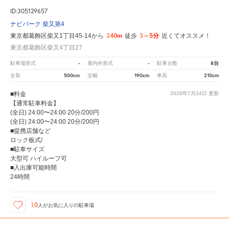
ID:305129657
ナビパーク 柴又第4
240m
3～5分
東京都葛飾区柴又1丁目45-14から
徒歩
近くてオススメ！
東京都葛飾区柴又4丁目27
-
-
8台
駐車場形式
屋内外形式
駐車台数
500cm
190cm
210cm
全長
全幅
車高
■料金
2026年7月24日
更新
【通常駐車料金】
(全日) 24:00〜24:00 20分/200円
(全日) 24:00〜24:00 20分/200円
■提携店舗など
ロック板式/
■駐車サイズ
大型可 ハイルーフ可
■入出庫可能時間
24時間
10
人が
お気に入りの駐車場