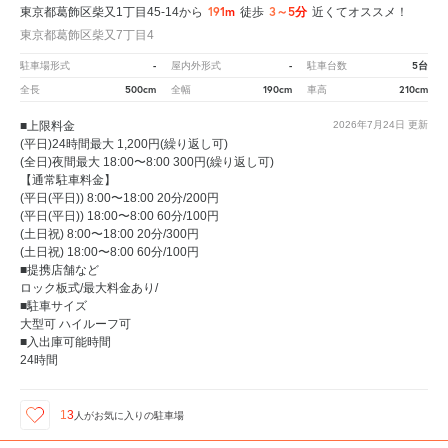
191m
3～5分
東京都葛飾区柴又1丁目45-14から
徒歩
近くてオススメ！
東京都葛飾区柴又7丁目4
-
-
5台
駐車場形式
屋内外形式
駐車台数
500cm
190cm
210cm
全長
全幅
車高
■上限料金
2026年7月24日
更新
(平日)24時間最大 1,200円(繰り返し可)
(全日)夜間最大 18:00〜8:00 300円(繰り返し可)
【通常駐車料金】
(平日(平日)) 8:00〜18:00 20分/200円
(平日(平日)) 18:00〜8:00 60分/100円
(土日祝) 8:00〜18:00 20分/300円
(土日祝) 18:00〜8:00 60分/100円
■提携店舗など
ロック板式/最大料金あり/
■駐車サイズ
大型可 ハイルーフ可
■入出庫可能時間
24時間
13
人が
お気に入りの駐車場