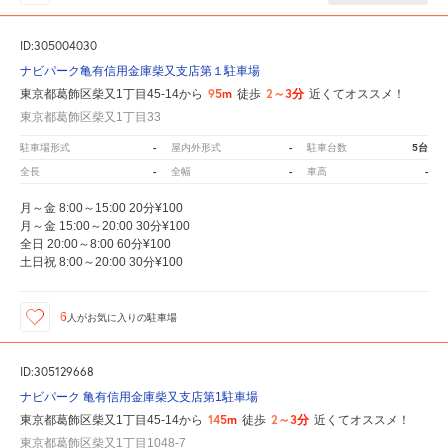
ID:305004030
ナビパーク亀有信用金庫柴又支店第１駐車場
95m
2～3分
東京都葛飾区柴又1丁目45-14から
徒歩
近くてオススメ！
東京都葛飾区柴又1丁目33
-
-
5台
駐車場形式
屋内外形式
駐車台数
-
-
-
全長
全幅
車高
月～金 8:00～15:00 20分¥100
月～金 15:00～20:00 30分¥100
全日 20:00～8:00 60分¥100
土日祝 8:00～20:00 30分¥100
6
人が
お気に入りの駐車場
ID:305129668
ナビパーク 亀有信用金庫柴又支店第1駐車場
145m
2～3分
東京都葛飾区柴又1丁目45-14から
徒歩
近くてオススメ！
東京都葛飾区柴又1丁目1048-7