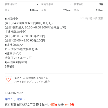
-
-
5台
駐車場形式
屋内外形式
駐車台数
500cm
190cm
210cm
全長
全幅
車高
■上限料金
2026年7月24日
更新
(全日)24時間最大 600円(繰り返し可)
(全日)夜間最大 20:00〜8:00 300円(繰り返し可)
【通常駐車料金】
(全日) 8:00〜20:00 30分/200円
(全日) 20:00〜8:00 60分/100円
■提携店舗など
ロック板式/最大料金あり/
■駐車サイズ
大型可 ハイルーフ可
■入出庫可能時間
24時間
気に入った駐車場を見つけたら
ハートをタップしてマイPに保存
ID:305072552
柴又１丁目第３
417m
6～9分
東京都葛飾区柴又1丁目45-14から
徒歩