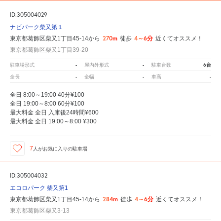
ID:305004029
ナビパーク柴又第１
270m
4～6分
東京都葛飾区柴又1丁目45-14から
徒歩
近くてオススメ！
東京都葛飾区柴又1丁目39-20
-
-
6台
駐車場形式
屋内外形式
駐車台数
-
-
-
全長
全幅
車高
全日 8:00～19:00 40分¥100
全日 19:00～8:00 60分¥100
最大料金 全日 入庫後24時間¥600
最大料金 全日 19:00～8:00 ¥300
7
人が
お気に入りの駐車場
ID:305004032
エコロパーク 柴又第1
284m
4～6分
東京都葛飾区柴又1丁目45-14から
徒歩
近くてオススメ！
東京都葛飾区柴又3-13