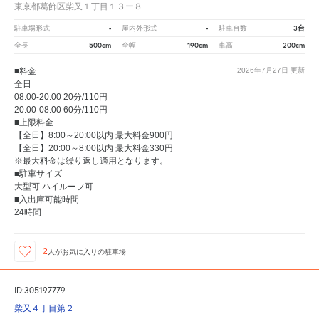
東京都葛飾区柴又１丁目１３ー８
-
-
3台
駐車場形式
屋内外形式
駐車台数
500cm
190cm
200cm
全長
全幅
車高
■料金
2026年7月27日
更新
全日
08:00-20:00 20分/110円
20:00-08:00 60分/110円
■上限料金
【全日】8:00～20:00以内 最大料金900円
【全日】20:00～8:00以内 最大料金330円
※最大料金は繰り返し適用となります。
■駐車サイズ
大型可 ハイルーフ可
■入出庫可能時間
24時間
2
人が
お気に入りの駐車場
ID:305197779
柴又４丁目第２