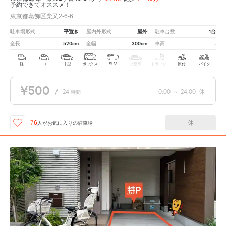
予約できてオススメ！
東京都葛飾区柴又2-6-6
平置き
屋外
1台
駐車場形式
屋内外形式
駐車台数
520cm
300cm
-
全長
全幅
車高
軽
コ
中型
ボックス
SUV
大型車
トラック
原付
バイク
¥500
/
24
0:00
～
24:00
休
時間
休
76
人が
お気に入りの駐車場