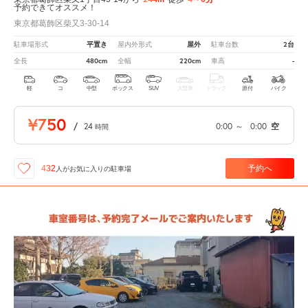
予約できてオススメ！
東京都葛飾区柴又3-30-14
平置き
屋外
2台
駐車場形式
屋内外形式
駐車台数
480cm
220cm
-
全長
全幅
車高
軽
コ
中型
ボックス
SUV
大型車
トラック
原付
バイク
¥750
/
24
0:00
～
0:00
空
時間
予約へ
432
人が
お気に入りの駐車場