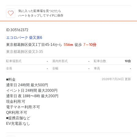
気に入った駐車場を見つけたら
ハートをタップしてマイPに保存
ID:305162372
エコロパーク 柴又第6
556m
7～10分
東京都葛飾区柴又1丁目45-14から
徒歩
東京都葛飾区柴又3-35
-
-
10台
駐車場形式
屋内外形式
駐車台数
-
-
-
全長
全幅
車高
■料金
2026年7月24日
更新
通常日 24時間 最大500円
イベント日 24時間 最大2000円
通常日 夜 18時〜8時 最大200円
現金利用:可
電子マネー利用:不可
QR利用:不可
■提携店舗など
EV充電器:なし