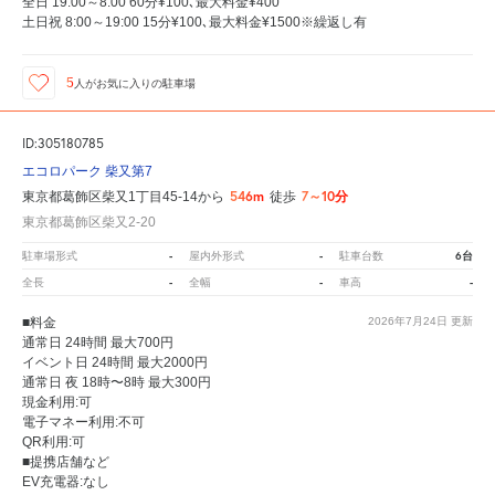
全日 19:00～8:00 60分¥100､最大料金¥400
土日祝 8:00～19:00 15分¥100､最大料金¥1500※繰返し有
5
人が
お気に入りの駐車場
ID:305180785
エコロパーク 柴又第7
546m
7～10分
東京都葛飾区柴又1丁目45-14から
徒歩
東京都葛飾区柴又2-20
-
-
6台
駐車場形式
屋内外形式
駐車台数
-
-
-
全長
全幅
車高
■料金
2026年7月24日
更新
通常日 24時間 最大700円
イベント日 24時間 最大2000円
通常日 夜 18時〜8時 最大300円
現金利用:可
電子マネー利用:不可
QR利用:可
■提携店舗など
EV充電器:なし