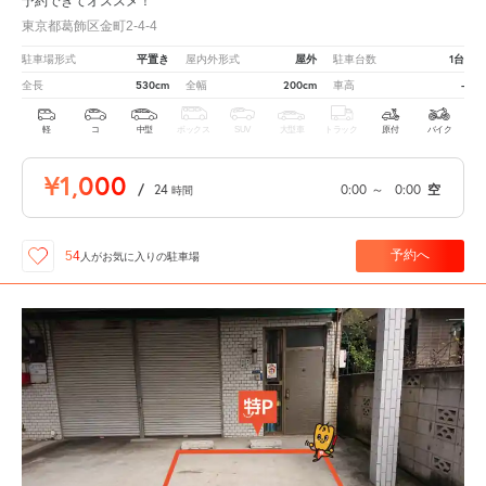
予約できてオススメ！
東京都葛飾区金町2-4-4
平置き
屋外
1台
駐車場形式
屋内外形式
駐車台数
530cm
200cm
-
全長
全幅
車高
軽
コ
中型
ボックス
SUV
大型車
トラック
原付
バイク
¥1,000
/
24
0:00
～
0:00
空
時間
予約へ
54
人が
お気に入りの駐車場