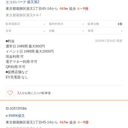
エコロパーク 柴又第2
461m
6～9分
東京都葛飾区柴又1丁目45-14から
徒歩
東京都葛飾区柴又6-9-7
-
-
2台
駐車場形式
屋内外形式
駐車台数
-
-
-
全長
全幅
車高
■料金
2026年7月24日
更新
通常日 24時間 最大800円
イベント日 24時間 最大2000円
現金利用:可
電子マネー利用:不可
QR利用:不可
■提携店舗など
EV充電器:なし
3
人が
お気に入りの駐車場
ID:305129586
e-PARK柴又
467m
6～9分
東京都葛飾区柴又1丁目45-14から
徒歩