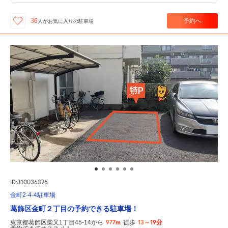
予約へ
36
人が
お気に入りの駐車場
ID:310036326
金町2-4-4駐車場
葛飾区金町２丁目の予約できる駐車場！
977m
13～19分
東京都葛飾区柴又1丁目45-14から
徒歩