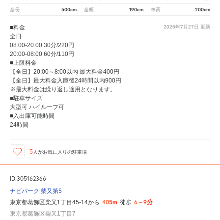
500cm
190cm
200cm
全長
全幅
車高
■料金
2026年7月27日
更新
全日
08:00-20:00 30分/220円
20:00-08:00 60分/110円
■上限料金
【全日】20:00～8:00以内 最大料金400円
【全日】最大料金入庫後24時間以内900円
※最大料金は繰り返し適用となります。
■駐車サイズ
大型可 ハイルーフ可
■入出庫可能時間
24時間
5
人が
お気に入りの駐車場
ID:305162366
ナビパーク 柴又第5
405m
6～9分
東京都葛飾区柴又1丁目45-14から
徒歩
東京都葛飾区柴又1丁目7