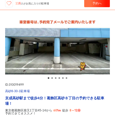
予約へ
116
人が
お気に入りの駐車場
ID:310019499
高砂8-30-1駐車場
京成高砂駅まで徒歩4分！葛飾区高砂８丁目の予約できる駐車
場！
601m
8～12分
東京都葛飾区柴又1丁目45-14から
徒歩
予約できてオススメ！