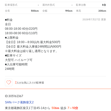
-
-
8台
駐車場形式
屋内外形式
駐車台数
500cm
190cm
200cm
全長
全幅
車高
■料金
2026年7月27日
更新
全日
08:00-18:00 40分/220円
18:00-08:00 60分/110円
■上限料金
【全日】18:00～8:00以内 最大料金500円
【全日】最大料金入庫後24時間以内900円
※最大料金は繰り返し適用となります。
■駐車サイズ
大型可 ハイルーフ可
■入出庫可能時間
24時間
2
人が
お気に入りの駐車場
ID:305162367
SANパーク葛飾柴又2
506m
7～10分
東京都葛飾区柴又1丁目45-14から
徒歩