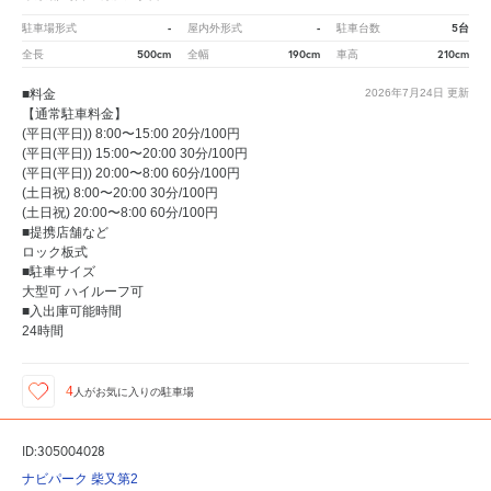
-
-
5台
駐車場形式
屋内外形式
駐車台数
500cm
190cm
210cm
全長
全幅
車高
■料金
2026年7月24日
更新
【通常駐車料金】
(平日(平日)) 8:00〜15:00 20分/100円
(平日(平日)) 15:00〜20:00 30分/100円
(平日(平日)) 20:00〜8:00 60分/100円
(土日祝) 8:00〜20:00 30分/100円
(土日祝) 20:00〜8:00 60分/100円
■提携店舗など
ロック板式
■駐車サイズ
大型可 ハイルーフ可
■入出庫可能時間
24時間
4
人が
お気に入りの駐車場
ID:305004028
ナビパーク 柴又第2