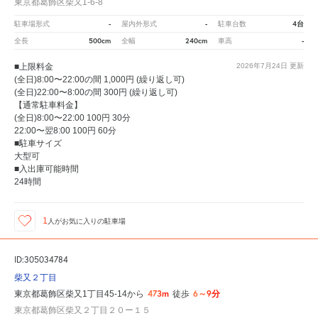
東京都葛飾区柴又1-6-8
-
-
4台
駐車場形式
屋内外形式
駐車台数
500cm
240cm
-
全長
全幅
車高
■上限料金
2026年7月24日
更新
(全日)8:00〜22:00の間 1,000円 (繰り返し可)
(全日)22:00〜8:00の間 300円 (繰り返し可)
【通常駐車料金】
(全日)8:00〜22:00 100円 30分
22:00〜翌8:00 100円 60分
■駐車サイズ
大型可
■入出庫可能時間
24時間
1
人が
お気に入りの駐車場
ID:305034784
柴又２丁目
473m
6～9分
東京都葛飾区柴又1丁目45-14から
徒歩
東京都葛飾区柴又２丁目２０ー１５