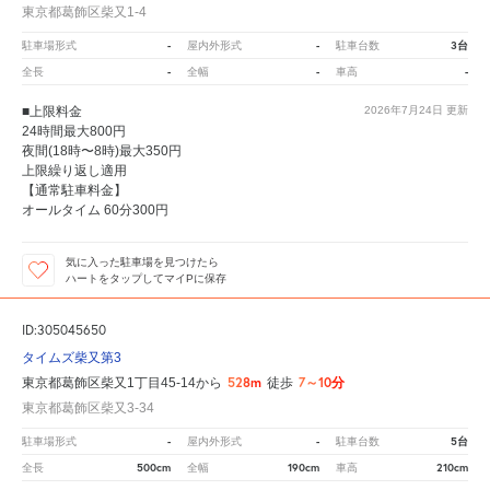
東京都葛飾区柴又1-4
-
-
3台
駐車場形式
屋内外形式
駐車台数
-
-
-
全長
全幅
車高
■上限料金
2026年7月24日
更新
24時間最大800円
夜間(18時〜8時)最大350円
上限繰り返し適用
【通常駐車料金】
オールタイム 60分300円
気に入った駐車場を見つけたら
ハートをタップしてマイPに保存
ID:305045650
タイムズ柴又第3
528m
7～10分
東京都葛飾区柴又1丁目45-14から
徒歩
東京都葛飾区柴又3-34
-
-
5台
駐車場形式
屋内外形式
駐車台数
500cm
190cm
210cm
全長
全幅
車高