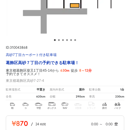
ID:310043868
高砂7丁目カーポート付き駐車場
葛飾区高砂７丁目の予約できる駐車場！
630m
8～12分
東京都葛飾区柴又1丁目45-14から
徒歩
予約できてオススメ！
東京都葛飾区高砂7-27-4
平置き
屋外
1台
駐車場形式
屋内外形式
駐車台数
620cm
290cm
230cm
全長
全幅
車高
軽
コ
中型
ボックス
SUV
大型車
トラック
原付
バイク
¥870
/
24
0:00
～
0:00
空
時間