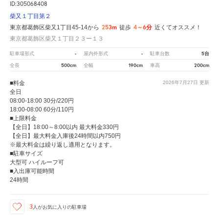
ID:305068408
柴又１丁目第２
253m
4～6分
東京都葛飾区柴又1丁目45-14から
徒歩
近くてオススメ！
東京都葛飾区柴又１丁目２３ー１３
-
-
5台
駐車場形式
屋内外形式
駐車台数
500cm
190cm
200cm
全長
全幅
車高
■料金
2026年7月27日
更新
全日
08:00-18:00 30分/220円
18:00-08:00 60分/110円
■上限料金
【全日】18:00～8:00以内 最大料金330円
【全日】最大料金入庫後24時間以内750円
※最大料金は繰り返し適用となります。
■駐車サイズ
大型可 ハイルーフ可
■入出庫可能時間
24時間
3
人が
お気に入りの駐車場