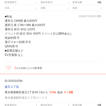
-
-
5台
駐車場形式
屋内外形式
駐車台数
-
-
-
全長
全幅
車高
■料金
2026年7月24日
更新
通常日 24時間 最大600円
通常日 夜 17時〜8時 最大400円
通常日 終日 40分 220円
イベント日 終日 30分 400円 イベント日上限料金なし
現金利用:可
電子マネー利用:不可
QR利用:可
■提携店舗など
EV充電器:なし
2
人が
お気に入りの駐車場
ID:305034786
柴又４丁目
321m
5～8分
東京都葛飾区柴又1丁目45-14から
徒歩
東京都葛飾区柴又４丁目５ー１２
-
-
5台
駐車場形式
屋内外形式
駐車台数