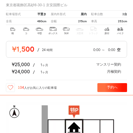
東京都葛飾区高砂8-30-1 京安国際ビル
平置き
屋内
2台
駐車場形式
屋内外形式
駐車台数
480cm
215cm
252cm
全長
全幅
車高
軽
コ
中型
ボックス
SUV
大型車
トラック
原付
バイク
¥1,500
/
24
0:00
～
0:00
空
時間
¥25,000
マンスリー契約
/
1
ヶ月
¥24,000
月極契約
/
1
ヶ月
予約へ
104
人が
お気に入りの駐車場