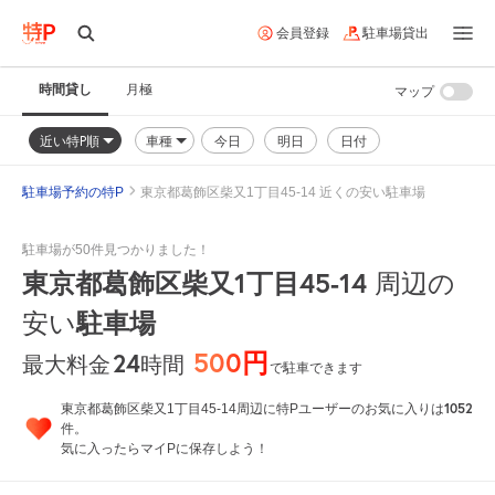
会員登録
駐車場貸出
時間貸し
月極
マップ
近い特P順
車種
今日
明日
日付
駐車場予約の特P
東京都葛飾区柴又1丁目45-14 近くの安い駐車場
駐車場が50件見つかりました！
東京都葛飾区柴又1丁目45-14
周辺の
駐車場
安い
500円
24
時間
最大料金
で駐車できます
1052
東京都葛飾区柴又1丁目45-14周辺に特Pユーザーのお気に入りは
件。
気に入ったらマイPに保存しよう！