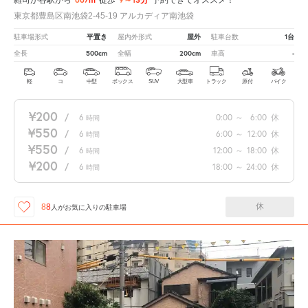
雑司が谷駅から
徒歩
予約できてオススメ！
東京都豊島区南池袋2-45-19 アルカディア南池袋
平置き
屋外
1台
駐車場形式
屋内外形式
駐車台数
500cm
200cm
-
全長
全幅
車高
軽
コ
中型
ボックス
SUV
大型車
トラック
原付
バイク
¥200
/
6
0:00
～
6:00
休
時間
¥550
/
6
6:00
～
12:00
休
時間
¥550
/
6
12:00
～
18:00
休
時間
¥200
/
6
18:00
～
24:00
休
時間
休
88
人が
お気に入りの駐車場