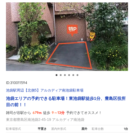
ID:310011594
池袋駅周辺【北側5】アルカディア南池袋駐車場
池袋エリアの予約できる駐車場！東池袋駅徒歩1分、豊島区役所
目の前！！
679m
9～13分
雑司が谷駅から
徒歩
予約できてオススメ！
東京都豊島区南池袋2-45-19 アルカディア南池袋
平置き
屋外
1台
駐車場形式
屋内外形式
駐車台数