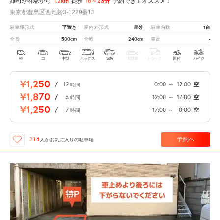
1.2km
16～23分
雑司が谷駅から
徒歩
予約できてオススメ！
東京都豊島区西池袋3-1229番13
平置き
屋外
1台
駐車場形式
屋内外形式
駐車台数
500cm
240cm
-
全長
全幅
車高
軽
コ
中型
ボックス
SUV
大型車
トラック
原付
バイク
¥1,250
/
12
0:00
～
12:00
空
時間
¥1,870
/
5
12:00
～
17:00
空
時間
¥1,250
/
7
17:00
～
0:00
空
時間
予約へ
314
人が
お気に入りの駐車場