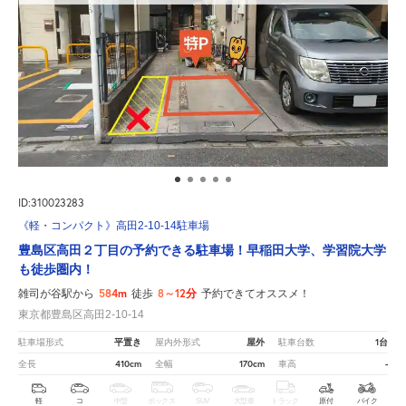
ID:310023283
《軽・コンパクト》高田2-10-14駐車場
豊島区高田２丁目の予約できる駐車場！早稲田大学、学習院大学
も徒歩圏内！
584m
8～12分
雑司が谷駅から
徒歩
予約できてオススメ！
東京都豊島区高田2-10-14
平置き
屋外
1台
駐車場形式
屋内外形式
駐車台数
410cm
170cm
-
全長
全幅
車高
軽
コ
中型
ボックス
SUV
大型車
トラック
原付
バイク