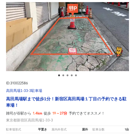
ID:310022586
高田馬場1-33-3駐車場
高田馬場駅まで徒歩1分！新宿区高田馬場１丁目の予約できる駐
車場！
1.4km
19～27分
雑司が谷駅から
徒歩
予約できてオススメ！
東京都新宿区高田馬場1-33-3
平置き
屋外
1台
駐車場形式
屋内外形式
駐車台数