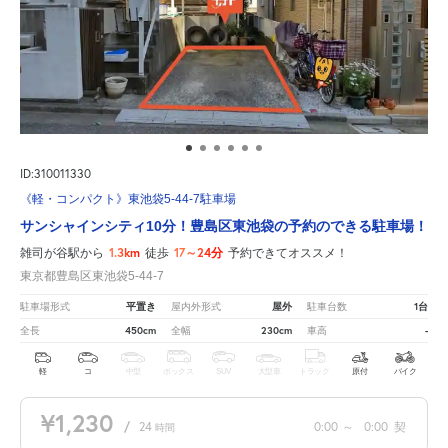
ID:310011330
《軽・コンパクト》東池袋5-44-7駐車場
サンシャインシティ10分！豊島区東池袋の予約のできる駐車場！
1.3km
17～24分
雑司が谷駅から
徒歩
予約できてオススメ！
東京都豊島区東池袋5-44-7
平置き
屋外
1台
駐車場形式
屋内外形式
駐車台数
450cm
230cm
-
全長
全幅
車高
軽
コ
中型
ボックス
SUV
大型車
トラック
原付
バイク
¥1,230
/
24
0:00
～
0:00
契
時間