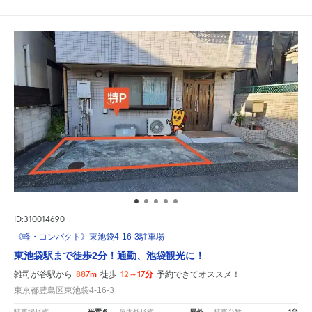
ID:310014690
《軽・コンパクト》東池袋4-16-3駐車場
東池袋駅まで徒歩2分！通勤、池袋観光に！
887m
12～17分
雑司が谷駅から
徒歩
予約できてオススメ！
東京都豊島区東池袋4-16-3
平置き
屋外
1台
駐車場形式
屋内外形式
駐車台数