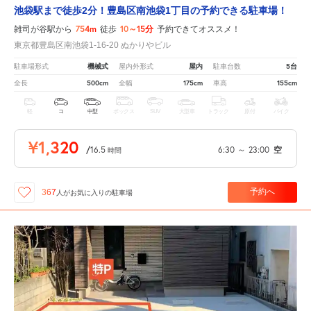
池袋駅まで徒歩2分！豊島区南池袋1丁目の予約できる駐車場！
754m
10～15分
雑司が谷駅から
徒歩
予約できてオススメ！
東京都豊島区南池袋1-16-20 ぬかりやビル
機械式
屋内
5台
駐車場形式
屋内外形式
駐車台数
500cm
175cm
155cm
全長
全幅
車高
軽
コ
中型
ボックス
SUV
大型車
トラック
原付
バイク
¥1,320
/
16.5
6:30
～
23:00
空
時間
予約へ
367
人が
お気に入りの駐車場