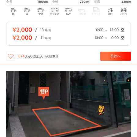
500cm
230cm
220cm
全長
全幅
車高
軽
コ
中型
ボックス
SUV
大型車
トラック
原付
バイク
¥2,000
/
13
0:00
～
13:00
空
時間
¥2,000
/
11
13:00
～
0:00
空
時間
予約へ
674
人が
お気に入りの駐車場