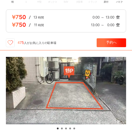
軽
コ
中型
ボックス
SUV
大型車
トラック
原付
バイク
¥750
/
13
0:00
～
13:00
空
時間
¥750
/
11
13:00
～
0:00
空
時間
予約へ
475
人が
お気に入りの駐車場