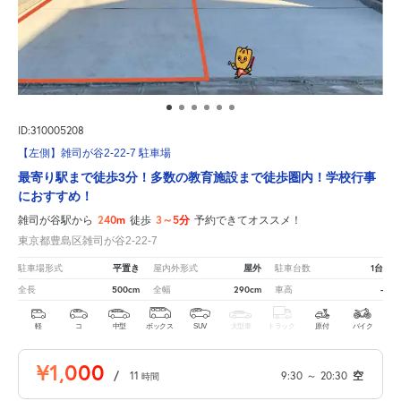
ID:310005208
【左側】雑司が谷2-22-7 駐車場
最寄り駅まで徒歩3分！多数の教育施設まで徒歩圏内！学校行事
におすすめ！
240m
3～5分
雑司が谷駅から
徒歩
予約できてオススメ！
東京都豊島区雑司が谷2-22-7
平置き
屋外
1台
駐車場形式
屋内外形式
駐車台数
500cm
290cm
-
全長
全幅
車高
軽
コ
中型
ボックス
SUV
大型車
トラック
原付
バイク
¥1,000
/
11
9:30
～
20:30
空
時間