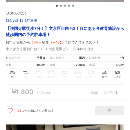
ID:310001236
目白台2-12-1駐車場
【護国寺駅徒歩7分！】文京区目白台2丁目にある各教育施設から
徒歩圏内の予約駐車場！
654m
9～13分
雑司が谷駅から
徒歩
予約できてオススメ！
東京都文京区目白台2-12-1 大山電機ビル DOMA目白台
平置き
屋内
1台
駐車場形式
屋内外形式
駐車台数
400cm
200cm
270cm
全長
全幅
車高
軽
コ
中型
ボックス
SUV
大型車
トラック
原付
バイク
¥1,800
/
24
0:00
～
24:00
休
時間
休
22
人が
お気に入りの駐車場