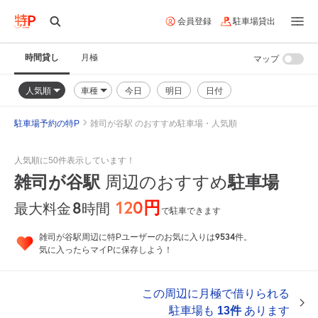
会員登録
駐車場貸出
時間貸し
月極
マップ
人気順
車種
今日
明日
日付
駐車場予約の特P
雑司が谷駅 のおすすめ駐車場・人気順
人気順に50件表示しています！
雑司が谷駅
周辺のおすすめ
駐車場
120円
8
時間
最大料金
で駐車できます
9534
雑司が谷駅周辺に特Pユーザーのお気に入りは
件。
気に入ったらマイPに保存しよう！
この周辺に月極で借りられる
駐車場も
13件
あります