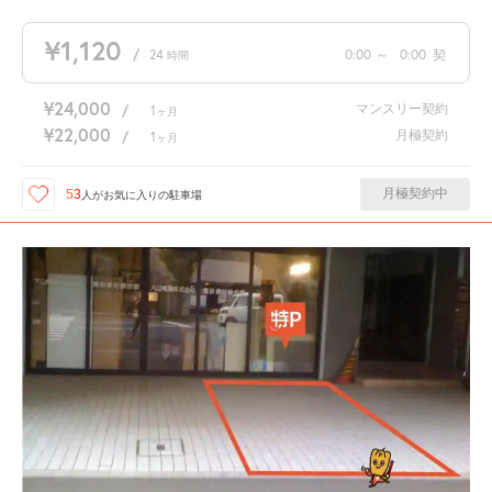
¥1,120
/
24
0:00
～
0:00
契
時間
¥24,000
マンスリー契約
/
1
ヶ月
¥22,000
月極契約
/
1
ヶ月
月極契約中
53
人が
お気に入りの駐車場