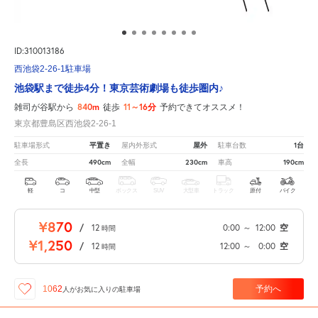
ID:310013186
西池袋2-26-1駐車場
池袋駅まで徒歩4分！東京芸術劇場も徒歩圏内♪
840m
11～16分
雑司が谷駅から
徒歩
予約できてオススメ！
東京都豊島区西池袋2-26-1
平置き
屋外
1台
駐車場形式
屋内外形式
駐車台数
490cm
230cm
190cm
全長
全幅
車高
軽
コ
中型
ボックス
SUV
大型車
トラック
原付
バイク
¥870
/
12
0:00
～
12:00
空
時間
¥1,250
/
12
12:00
～
0:00
空
時間
予約へ
1062
人が
お気に入りの駐車場