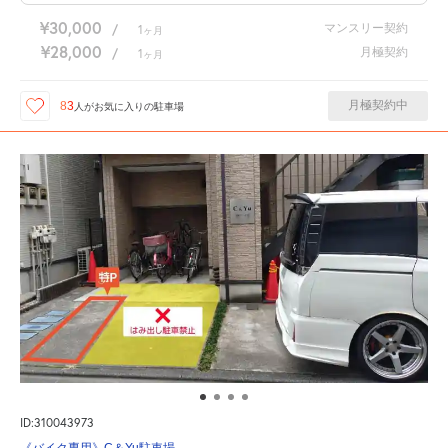
¥30,000
マンスリー契約
/
1
ヶ月
¥28,000
月極契約
/
1
ヶ月
月極契約中
83
人が
お気に入りの駐車場
ID:310043973