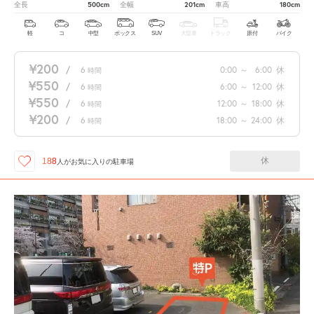
500cm
201cm
180cm
全長
全幅
車高
軽
コ
中型
ボックス
SUV
大型車
トラック
原付
バイク
¥200
/
6
0:00
～
6:00
休
時間
¥550
/
6
6:00
～
12:00
休
時間
¥550
/
6
12:00
～
18:00
休
時間
¥200
/
6
18:00
～
24:00
休
時間
休
188
人が
お気に入りの駐車場