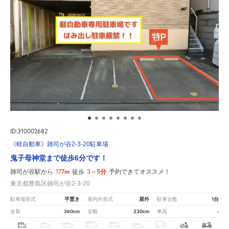
ID:310002682
《軽自動車》雑司が谷2-3-20駐車場
鬼子母神堂まで徒歩6分です！
177m
3～5分
雑司が谷駅から
徒歩
予約できてオススメ！
東京都豊島区雑司が谷2-3-20
平置き
屋外
1台
駐車場形式
屋内外形式
駐車台数
360cm
230cm
-
全長
全幅
車高