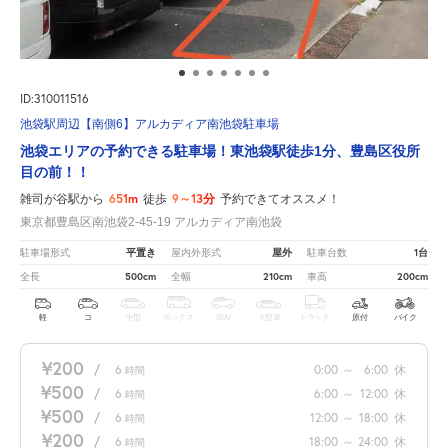
ID:310011516
池袋駅周辺【南側6】アルカディア南池袋駐車場
池袋エリアの予約できる駐車場！東池袋駅徒歩1分、豊島区役所
目の前！！
651m
9～13分
雑司が谷駅から
徒歩
予約できてオススメ！
東京都豊島区南池袋2-45-19 アルカディア南池袋
平置き
屋外
1台
駐車場形式
屋内外形式
駐車台数
500cm
210cm
200cm
全長
全幅
車高
軽
コ
中型
ボックス
SUV
大型車
トラック
原付
バイク
¥200
/
6
0:00
～
6:00
休
時間
¥500
/
6
6:00
～
12:00
休
時間
¥500
/
6
12:00
～
18:00
休
時間
¥200
/
6
18:00
～
24:00
休
時間