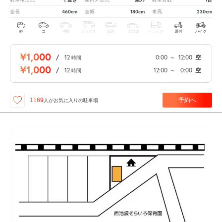
460cm
180cm
230cm
全長
全幅
車高
軽
コ
中型
ボックス
SUV
大型車
トラック
原付
バイク
¥1,000
/
12
0:00
～
12:00
空
時間
¥1,000
/
12
12:00
～
0:00
空
時間
予約へ
1169
人が
お気に入りの駐車場