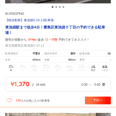
ID:310027940
【軽自動車】東池袋5-10-11駐車場
東池袋駅まで徒歩4分！豊島区東池袋５丁目の予約できる駐車
場！
894m
12～17分
雑司が谷駅から
徒歩
予約できてオススメ！
東京都豊島区東池袋5-10-11
平置き
屋外
1台
駐車場形式
屋内外形式
駐車台数
430cm
180cm
-
全長
全幅
車高
軽
コ
中型
ボックス
SUV
大型車
トラック
原付
バイク
¥1,370
/
24
0:00
～
0:00
空
時間
予約へ
495
人が
お気に入りの駐車場