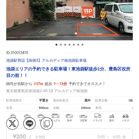
ID:310013815
池袋駅周辺【南側3】アルカディア南池袋駐車場
池袋エリアの予約できる駐車場！東池袋駅徒歩1分、豊島区役所
目の前！！
657m
9～13分
雑司が谷駅から
徒歩
予約できてオススメ！
東京都豊島区南池袋2-45-19 アルカディア南池袋
平置き
屋外
1台
駐車場形式
屋内外形式
駐車台数
500cm
200cm
-
全長
全幅
車高
軽
コ
中型
ボックス
SUV
大型車
トラック
原付
バイク
¥200
/
6
0:00
～
6:00
休
時間