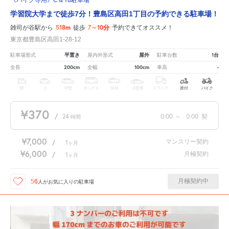
《バイク専用》C＆Yu駐車場
学習院大学まで徒歩7分！豊島区高田1丁目の予約できる駐車場！
518m
7～10分
雑司が谷駅から
徒歩
予約できてオススメ！
東京都豊島区高田1-28-12
平置き
屋外
1台
駐車場形式
屋内外形式
駐車台数
200cm
100cm
-
全長
全幅
車高
軽
コ
中型
ボックス
SUV
大型車
トラック
原付
バイク
¥370
/
24
0:00
～
0:00
契
時間
¥7,000
マンスリー契約
/
1
ヶ月
¥6,000
月極契約
/
1
ヶ月
月極契約中
56
人が
お気に入りの駐車場