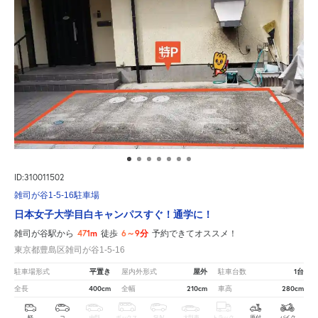
ID:310011502
雑司が谷1-5-16駐車場
日本女子大学目白キャンパスすぐ！通学に！
471m
6～9分
雑司が谷駅から
徒歩
予約できてオススメ！
東京都豊島区雑司が谷1-5-16
平置き
屋外
1台
駐車場形式
屋内外形式
駐車台数
400cm
210cm
280cm
全長
全幅
車高
軽
コ
中型
ボックス
SUV
大型車
トラック
原付
バイク