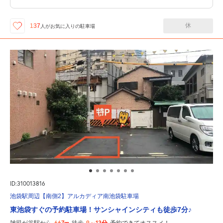
休
137
人が
お気に入りの駐車場
ID:310013816
池袋駅周辺【南側2】アルカディア南池袋駐車場
東池袋すぐの予約駐車場！サンシャインシティも徒歩7分♪
667m
9～13分