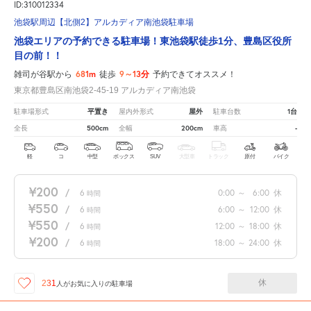
ID:310012334
池袋駅周辺【北側2】アルカディア南池袋駐車場
池袋エリアの予約できる駐車場！東池袋駅徒歩1分、豊島区役所
目の前！！
681m
9～13分
雑司が谷駅から
徒歩
予約できてオススメ！
東京都豊島区南池袋2-45-19 アルカディア南池袋
平置き
屋外
1台
駐車場形式
屋内外形式
駐車台数
500cm
200cm
-
全長
全幅
車高
軽
コ
中型
ボックス
SUV
大型車
トラック
原付
バイク
¥200
/
6
0:00
～
6:00
休
時間
¥550
/
6
6:00
～
12:00
休
時間
¥550
/
6
12:00
～
18:00
休
時間
¥200
/
6
18:00
～
24:00
休
時間
休
231
人が
お気に入りの駐車場