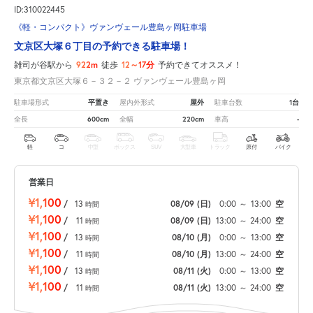
ID:310022445
《軽・コンパクト》ヴァンヴェール豊島ヶ岡駐車場
文京区大塚６丁目の予約できる駐車場！
922m
12～17分
雑司が谷駅から
徒歩
予約できてオススメ！
東京都文京区大塚６－３２－２ ヴァンヴェール豊島ヶ岡
平置き
屋外
1台
駐車場形式
屋内外形式
駐車台数
600cm
220cm
-
全長
全幅
車高
軽
コ
中型
ボックス
SUV
大型車
トラック
原付
バイク
営業日
¥1,100
/
13
08/09
(日)
0:00
～
13:00
空
時間
¥1,100
/
11
08/09
(日)
13:00
～
24:00
空
時間
¥1,100
/
13
08/10
(月)
0:00
～
13:00
空
時間
¥1,100
/
11
08/10
(月)
13:00
～
24:00
空
時間
¥1,100
/
13
08/11
(火)
0:00
～
13:00
空
時間
¥1,100
/
11
08/11
(火)
13:00
～
24:00
空
時間