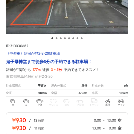
ID:310030682
《中型車》雑司が谷2-3-20駐車場
鬼子母神堂まで徒歩6分の予約できる駐車場！
177m
3～5分
雑司が谷駅から
徒歩
予約できてオススメ！
東京都豊島区雑司が谷2-3-20
平置き
屋外
1台
駐車場形式
屋内外形式
駐車台数
180cm
470cm
180cm
全長
全幅
車高
軽
コ
中型
ボックス
SUV
大型車
トラック
原付
バイク
¥930
/
13
0:00
～
13:00
空
時間
¥930
/
11
13:00
～
0:00
空
時間