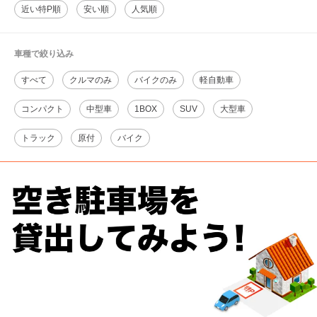
近い特P順
安い順
人気順
車種で絞り込み
すべて
クルマのみ
バイクのみ
軽自動車
コンパクト
中型車
1BOX
SUV
大型車
トラック
原付
バイク