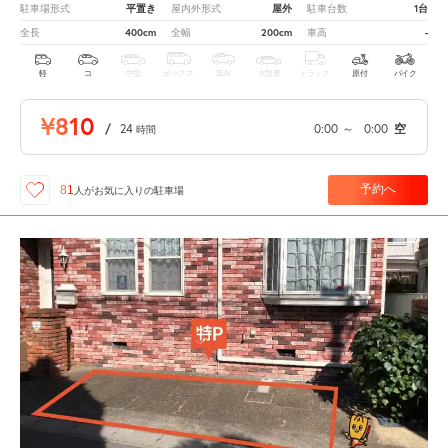
平置き
屋外
1台
駐車場形式
屋内外形式
駐車台数
400cm
200cm
-
全長
全幅
車高
軽
コ
中型
ボックス
SUV
大型車
トラック
原付
バイク
¥810
/
24
0:00
～
0:00
空
時間
予約へ
81
人が
お気に入りの駐車場