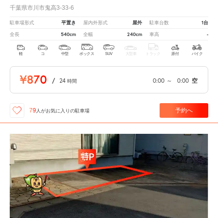
千葉県市川市鬼高3-33-6
平置き
屋外
1台
駐車場形式
屋内外形式
駐車台数
540cm
240cm
-
全長
全幅
車高
軽
コ
中型
ボックス
SUV
大型車
トラック
原付
バイク
¥870
/
24
0:00
～
0:00
空
時間
予約へ
79
人が
お気に入りの駐車場