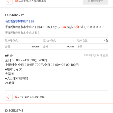
月極契約中
88
人が
お気に入りの駐車場
ID:305154949
名鉄協商本中山2丁目
0m
0分
千葉県船橋市本中山2丁目308-15,17から
徒歩
近くてオススメ！
千葉県船橋市本中山2-5-3
-
-
6台
駐車場形式
屋内外形式
駐車台数
500cm
190cm
-
全長
全幅
車高
■料金
2026年7月24日
更新
全日 00:00〜24:00 30分 200円
上限料金 全日 24時間 700円/全日 18:00〜08:00 400円
■駐車サイズ
大型可
■入出庫可能時間
24時間
5
人が
お気に入りの駐車場
ID:305125748