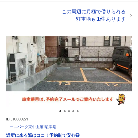
この周辺に月極で借りられる
駐車場も
1件
あります
ID:310000291
エースパーク東中山第1駐車場
近所に来る際はココ！予約制で安心😃