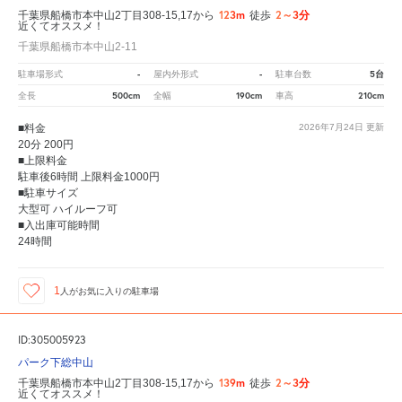
123m
2～3分
千葉県船橋市本中山2丁目308-15,17から
徒歩
近くてオススメ！
千葉県船橋市本中山2-11
-
-
5台
駐車場形式
屋内外形式
駐車台数
500cm
190cm
210cm
全長
全幅
車高
■料金
2026年7月24日
更新
20分 200円
■上限料金
駐車後6時間 上限料金1000円
■駐車サイズ
大型可 ハイルーフ可
■入出庫可能時間
24時間
1
人が
お気に入りの駐車場
ID:305005923
パーク下総中山
139m
2～3分
千葉県船橋市本中山2丁目308-15,17から
徒歩
近くてオススメ！