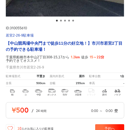
ID:310055610
若宮2-26-9駐車場
【中山競馬場中央門まで徒歩11分の好立地！】市川市若宮2丁目
の予約できる駐車場！
1.2km
15～22分
千葉県船橋市本中山2丁目308-15,17から
徒歩
予約できてオススメ！
千葉県市川市若宮2-26-9
平置き
屋外
1台
駐車場形式
屋内外形式
駐車台数
500cm
255cm
-
全長
全幅
車高
軽
コ
中型
ボックス
SUV
大型車
トラック
原付
バイク
¥500
/
24
0:00
～
0:00
空
時間
予約へ
10
人が
お気に入りの駐車場