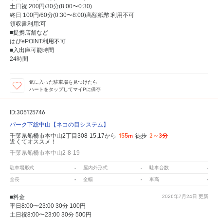
土日祝 200円/30分(8:00〜0:30)
終日 100円/60分(0:30〜8:00)高額紙幣:利用不可
領収書利用:可
■提携店舗など
はぴePOINT利用不可
■入出庫可能時間
24時間
気に入った駐車場を見つけたら
ハートをタップしてマイPに保存
ID:305125746
パーク下総中山【ネコの目システム】
155m
2～3分
千葉県船橋市本中山2丁目308-15,17から
徒歩
近くてオススメ！
千葉県船橋市本中山2-8-19
-
-
-
駐車場形式
屋内外形式
駐車台数
-
-
-
全長
全幅
車高
■料金
2026年7月24日
更新
平日8:00〜23:00 30分 100円
土日祝8:00〜23:00 30分 500円