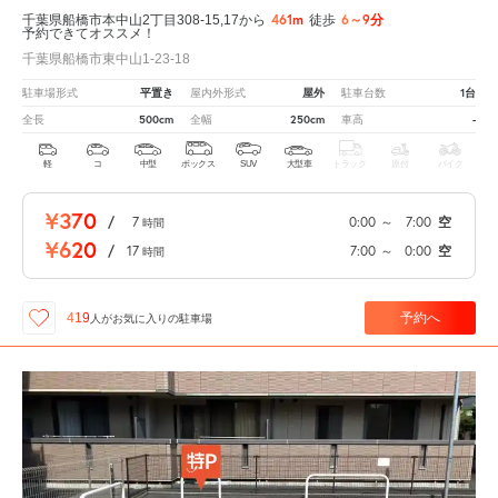
461m
6～9分
千葉県船橋市本中山2丁目308-15,17から
徒歩
予約できてオススメ！
千葉県船橋市東中山1-23-18
平置き
屋外
1台
駐車場形式
屋内外形式
駐車台数
500cm
250cm
-
全長
全幅
車高
軽
コ
中型
ボックス
SUV
大型車
トラック
原付
バイク
¥370
/
7
0:00
～
7:00
空
時間
¥620
/
17
7:00
～
0:00
空
時間
予約へ
419
人が
お気に入りの駐車場