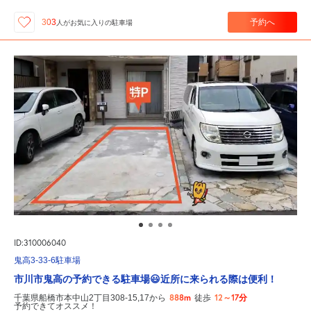
予約へ
303
人が
お気に入りの駐車場
ID:310006040
鬼高3-33-6駐車場
市川市鬼高の予約できる駐車場😃近所に来られる際は便利！
888m
12～17分
千葉県船橋市本中山2丁目308-15,17から
徒歩
予約できてオススメ！