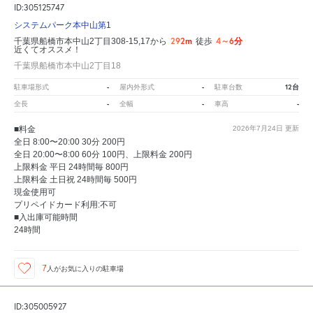
ID:305125747
システムパーク本中山第1
292m
4～6分
千葉県船橋市本中山2丁目308-15,17から
徒歩
近くてオススメ！
千葉県船橋市本中山2丁目18
-
-
12台
駐車場形式
屋内外形式
駐車台数
-
-
-
全長
全幅
車高
■料金
2026年7月24日
更新
全日 8:00〜20:00 30分 200円
全日 20:00〜8:00 60分 100円、上限料金 200円
上限料金 平日 24時間毎 800円
上限料金 土日祝 24時間毎 500円
現金使用可
プリペイドカード利用:不可
■入出庫可能時間
24時間
7
人が
お気に入りの駐車場
ID:305005927