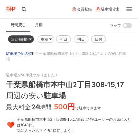
会員登録
駐車場貸出
時間貸し
月極
マップ
近い特P順
車種
今日
明日
日付
駐車場予約の特P
千葉県船橋市本中山2丁目308-15,17 近くの安い駐車
場
駐車場が50件見つかりました！
千葉県船橋市本中山2丁目308-15,17
周辺の安い
駐車場
500円
24
時間
最大料金
で駐車できます
千葉県船橋市本中山2丁目308-15,17周辺に特Pユーザーのお気に入り
1043
は
件。
気に入ったらマイPに保存しよう！