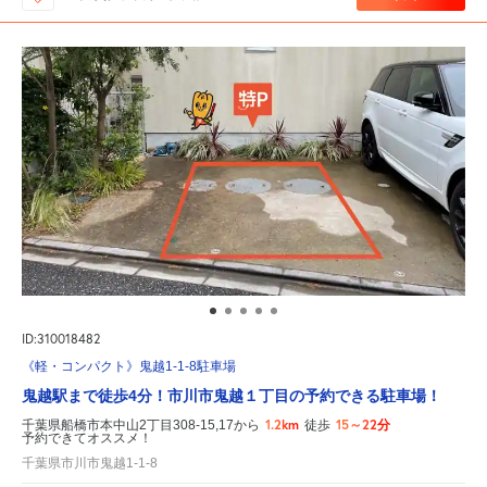
ID:310018482
《軽・コンパクト》鬼越1-1-8駐車場
鬼越駅まで徒歩4分！市川市鬼越１丁目の予約できる駐車場！
1.2km
15～22分
千葉県船橋市本中山2丁目308-15,17から
徒歩
予約できてオススメ！
千葉県市川市鬼越1-1-8