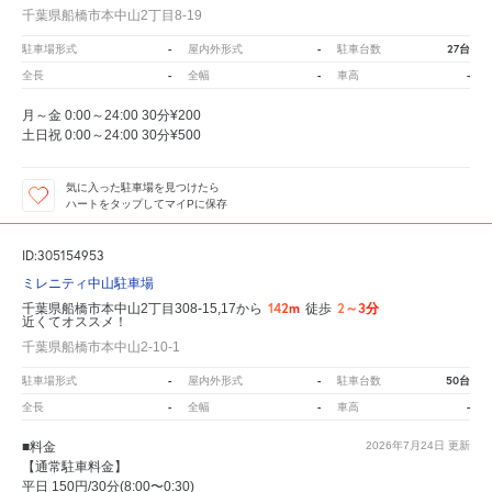
千葉県船橋市本中山2丁目8-19
-
-
27台
駐車場形式
屋内外形式
駐車台数
-
-
-
全長
全幅
車高
月～金 0:00～24:00 30分¥200
土日祝 0:00～24:00 30分¥500
気に入った駐車場を見つけたら
ハートをタップしてマイPに保存
ID:305154953
ミレニティ中山駐車場
142m
2～3分
千葉県船橋市本中山2丁目308-15,17から
徒歩
近くてオススメ！
千葉県船橋市本中山2-10-1
-
-
50台
駐車場形式
屋内外形式
駐車台数
-
-
-
全長
全幅
車高
■料金
2026年7月24日
更新
【通常駐車料金】
平日 150円/30分(8:00〜0:30)