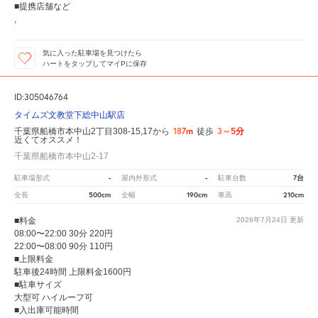
■提携店舗など
,
気に入った駐車場を見つけたら
ハートをタップしてマイPに保存
ID:305046764
タイムズ文教堂下総中山駅店
187m
3～5分
千葉県船橋市本中山2丁目308-15,17から
徒歩
近くてオススメ！
千葉県船橋市本中山2-17
-
-
7台
駐車場形式
屋内外形式
駐車台数
500cm
190cm
210cm
全長
全幅
車高
■料金
2026年7月24日
更新
08:00〜22:00 30分 220円
22:00〜08:00 90分 110円
■上限料金
駐車後24時間 上限料金1600円
■駐車サイズ
大型可 ハイルーフ可
■入出庫可能時間