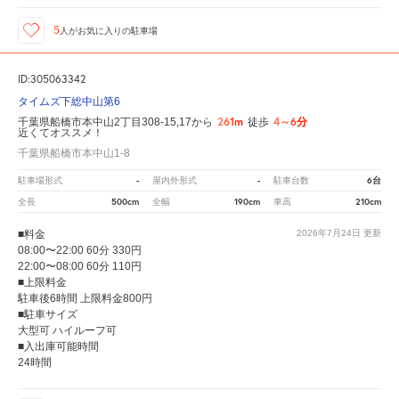
5
人が
お気に入りの駐車場
ID:305063342
タイムズ下総中山第6
261m
4～6分
千葉県船橋市本中山2丁目308-15,17から
徒歩
近くてオススメ！
千葉県船橋市本中山1-8
-
-
6台
駐車場形式
屋内外形式
駐車台数
500cm
190cm
210cm
全長
全幅
車高
■料金
2026年7月24日
更新
08:00〜22:00 60分 330円
22:00〜08:00 60分 110円
■上限料金
駐車後6時間 上限料金800円
■駐車サイズ
大型可 ハイルーフ可
■入出庫可能時間
24時間