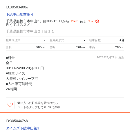
ID:305034006
下総中山駅前第４
117m
2～3分
千葉県船橋市本中山2丁目308-15,17から
徒歩
近くてオススメ！
千葉県船橋市本中山２丁目１１
-
-
4台
駐車場形式
屋内外形式
駐車台数
500cm
190cm
200cm
全長
全幅
車高
■料金
2026年7月27日
更新
全日
00:00-24:00 20分/200円
■駐車サイズ
大型可 ハイルーフ可
■入出庫可能時間
24時間
気に入った駐車場を見つけたら
ハートをタップしてマイPに保存
ID:305046768
タイムズ下総中山第3