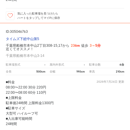
気に入った駐車場を見つけたら
ハートをタップしてマイPに保存
ID:305046763
タイムズ下総中山第5
236m
3～5分
千葉県船橋市本中山2丁目308-15,17から
徒歩
近くてオススメ！
千葉県船橋市本中山3-14
-
-
6台
駐車場形式
屋内外形式
駐車台数
500cm
190cm
210cm
全長
全幅
車高
■料金
2026年7月24日
更新
08:00〜22:00 30分 220円
22:00〜08:00 60分 110円
■上限料金
駐車後24時間 上限料金1300円
■駐車サイズ
大型可 ハイルーフ可
■入出庫可能時間
24時間