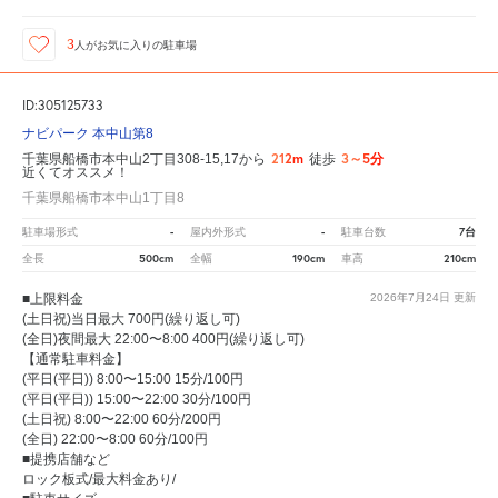
3
人が
お気に入りの駐車場
ID:305125733
ナビパーク 本中山第8
212m
3～5分
千葉県船橋市本中山2丁目308-15,17から
徒歩
近くてオススメ！
千葉県船橋市本中山1丁目8
-
-
7台
駐車場形式
屋内外形式
駐車台数
500cm
190cm
210cm
全長
全幅
車高
■上限料金
2026年7月24日
更新
(土日祝)当日最大 700円(繰り返し可)
(全日)夜間最大 22:00〜8:00 400円(繰り返し可)
【通常駐車料金】
(平日(平日)) 8:00〜15:00 15分/100円
(平日(平日)) 15:00〜22:00 30分/100円
(土日祝) 8:00〜22:00 60分/200円
(全日) 22:00〜8:00 60分/100円
■提携店舗など
ロック板式/最大料金あり/