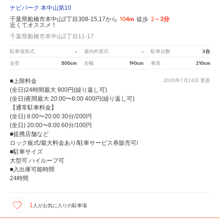
ナビパーク 本中山第10
104m
2～3分
千葉県船橋市本中山2丁目308-15,17から
徒歩
近くてオススメ！
千葉県船橋市本中山2丁目11-17
-
-
3台
駐車場形式
屋内外形式
駐車台数
500cm
190cm
210cm
全長
全幅
車高
■上限料金
2026年7月24日
更新
(全日)24時間最大 900円(繰り返し可)
(全日)夜間最大 20:00〜8:00 400円(繰り返し可)
【通常駐車料金】
(全日) 8:00〜20:00 30分/200円
(全日) 20:00〜8:00 60分/100円
■提携店舗など
ロック板式/最大料金あり/駐車サービス券販売可/
■駐車サイズ
大型可 ハイルーフ可
■入出庫可能時間
24時間
1
人が
お気に入りの駐車場