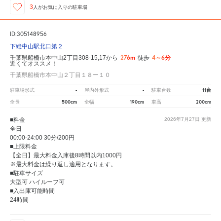
3
人が
お気に入りの駐車場
ID:305148956
下総中山駅北口第２
276m
4～6分
千葉県船橋市本中山2丁目308-15,17から
徒歩
近くてオススメ！
千葉県船橋市本中山２丁目１８ー１０
-
-
11台
駐車場形式
屋内外形式
駐車台数
500cm
190cm
200cm
全長
全幅
車高
■料金
2026年7月27日
更新
全日
00:00-24:00 30分/200円
■上限料金
【全日】最大料金入庫後8時間以内1000円
※最大料金は繰り返し適用となります。
■駐車サイズ
大型可 ハイルーフ可
■入出庫可能時間
24時間