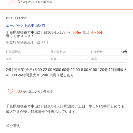
3
人が
お気に入りの駐車場
ID:310002195
エーパーク下総中山駅前
301m
4～6分
千葉県船橋市本中山2丁目308-15,17から
徒歩
近くてオススメ！
千葉県船橋市本中山3-22-1
-
-
13台
駐車場形式
屋内外形式
駐車台数
-
-
-
全長
全幅
車高
24時間営業(全日) 8:00-22:00 \\300 60分 22:00-8:00 \\100 120分 12時間最大
\\1,000 24時間最大 \\1,200 ※繰り返しあり
3
人が
お気に入りの駐車場
千葉県船橋市本中山2丁目308-15,17周辺の、土日・平日NaN時間とめても
最大料金が安い駐車場を7件表示しています。
並び替え