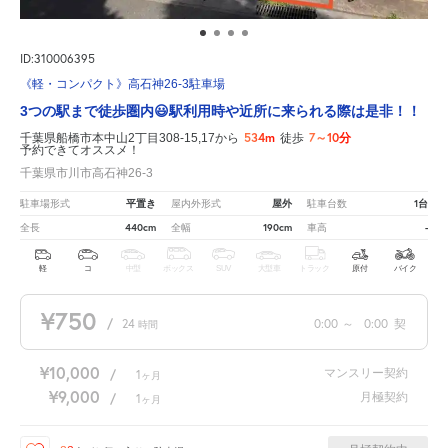
ID:310006395
《軽・コンパクト》高石神26-3駐車場
3つの駅まで徒歩圏内😃駅利用時や近所に来られる際は是非！！
534m
7～10分
千葉県船橋市本中山2丁目308-15,17から
徒歩
予約できてオススメ！
千葉県市川市高石神26-3
平置き
屋外
1台
駐車場形式
屋内外形式
駐車台数
440cm
190cm
-
全長
全幅
車高
軽
コ
中型
ボックス
SUV
大型車
トラック
原付
バイク
¥750
/
24
0:00
～
0:00
契
時間
¥10,000
マンスリー契約
/
1
ヶ月
¥9,000
月極契約
/
1
ヶ月