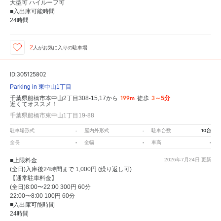
大型可 ハイルーフ可
■入出庫可能時間
24時間
2
人が
お気に入りの駐車場
ID:305125802
Parking in 東中山1丁目
199m
3～5分
千葉県船橋市本中山2丁目308-15,17から
徒歩
近くてオススメ！
千葉県船橋市東中山1丁目19-88
-
-
10台
駐車場形式
屋内外形式
駐車台数
-
-
-
全長
全幅
車高
■上限料金
2026年7月24日
更新
(全日)入庫後24時間まで 1,000円 (繰り返し可)
【通常駐車料金】
(全日)8:00〜22:00 300円 60分
22:00〜8:00 100円 60分
■入出庫可能時間
24時間