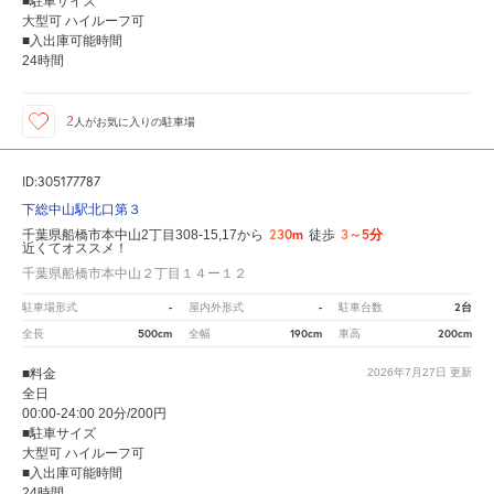
■駐車サイズ
大型可 ハイルーフ可
■入出庫可能時間
24時間
2
人が
お気に入りの駐車場
ID:305177787
下総中山駅北口第３
230m
3～5分
千葉県船橋市本中山2丁目308-15,17から
徒歩
近くてオススメ！
千葉県船橋市本中山２丁目１４ー１２
-
-
2台
駐車場形式
屋内外形式
駐車台数
500cm
190cm
200cm
全長
全幅
車高
■料金
2026年7月27日
更新
全日
00:00-24:00 20分/200円
■駐車サイズ
大型可 ハイルーフ可
■入出庫可能時間
24時間