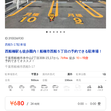
ID:310036930
西船5-17駐車場
西船橋駅も徒歩圏内！船橋市西船５丁目の予約できる駐車場！
769m
10～15分
千葉県船橋市本中山2丁目308-15,17から
徒歩
予約できてオススメ！
千葉県船橋市西船5-17
平置き
屋外
1台
駐車場形式
屋内外形式
駐車台数
500cm
230cm
-
全長
全幅
車高
軽
コ
中型
ボックス
SUV
大型車
トラック
原付
バイク
¥680
/
24
0:00
～
0:00
空
時間