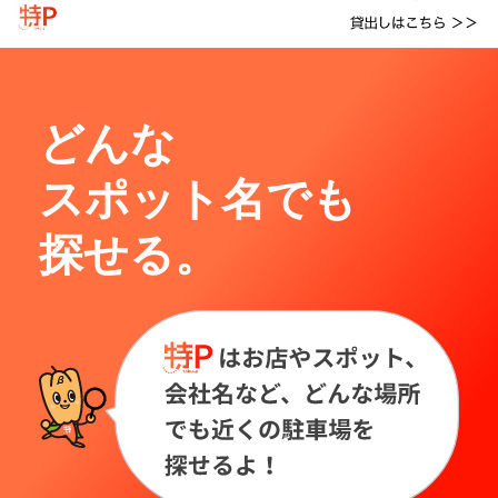
どんな
スポット名でも
探せる。