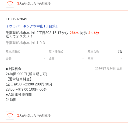
3
人が
お気に入りの駐車場
ID:305027845
ミウラパーキング本中山1丁目第1
286m
4～6分
千葉県船橋市本中山2丁目308-15,17から
徒歩
近くてオススメ！
千葉県船橋市本中山1-9-3
-
-
7台
駐車場形式
屋内外形式
駐車台数
-
-
-
全長
全幅
車高
■上限料金
2026年7月24日
更新
24時間 900円 (繰り返し可)
【通常駐車料金】
(全日)9:00〜23:00 200円 30分
23:00〜翌9:00 100円 60分
■入出庫可能時間
24時間
2
人が
お気に入りの駐車場