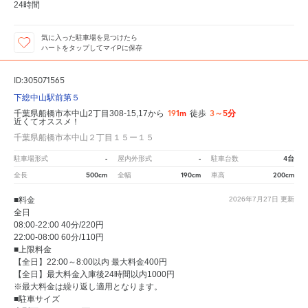
24時間
気に入った駐車場を見つけたら
ハートをタップしてマイPに保存
ID:305071565
下総中山駅前第５
191m
3～5分
千葉県船橋市本中山2丁目308-15,17から
徒歩
近くてオススメ！
千葉県船橋市本中山２丁目１５ー１５
-
-
4台
駐車場形式
屋内外形式
駐車台数
500cm
190cm
200cm
全長
全幅
車高
■料金
2026年7月27日
更新
全日
08:00-22:00 40分/220円
22:00-08:00 60分/110円
■上限料金
【全日】22:00～8:00以内 最大料金400円
【全日】最大料金入庫後24時間以内1000円
※最大料金は繰り返し適用となります。
■駐車サイズ