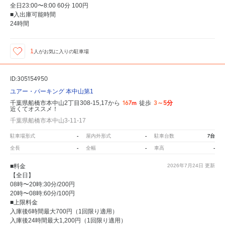
全日23:00〜8:00 60分 100円
■入出庫可能時間
24時間
1
人が
お気に入りの駐車場
ID:305154950
ユアー・パーキング 本中山第1
167m
3～5分
千葉県船橋市本中山2丁目308-15,17から
徒歩
近くてオススメ！
千葉県船橋市本中山3-11-17
-
-
7台
駐車場形式
屋内外形式
駐車台数
-
-
-
全長
全幅
車高
■料金
2026年7月24日
更新
【全日】
08時〜20時:30分/200円
20時〜08時:60分/100円
■上限料金
入庫後6時間最大700円（1回限り適用）
入庫後24時間最大1,200円（1回限り適用）