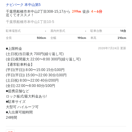
ナビパーク 本中山第5
299m
4～6分
千葉県船橋市本中山2丁目308-15,17から
徒歩
近くてオススメ！
千葉県船橋市本中山1丁目10-5
-
-
14台
駐車場形式
屋内外形式
駐車台数
500cm
190cm
210cm
全長
全幅
車高
■上限料金
2026年7月24日
更新
(土日祝)当日最大 700円(繰り返し可)
(全日)夜間最大 22:00〜8:00 300円(繰り返し可)
【通常駐車料金】
(平日(平日)) 8:00〜15:00 15分/100円
(平日(平日)) 15:00〜22:00 30分/100円
(土日祝) 8:00〜22:00 40分/200円
(全日) 22:00〜8:00 60分/100円
■提携店舗など
ロック板式/最大料金あり/
■駐車サイズ
大型可 ハイルーフ可
■入出庫可能時間
24時間