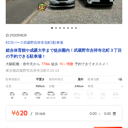
ID:310059829
ECOパーク武蔵野吉祥寺北町2駐車場
総合体育館や成蹊大学まで徒歩圏内！武蔵野市吉祥寺北町３丁目
の予約できる駐車場！
773m
10～15分
大駱駝艦・壺中天から
徒歩
予約できてオススメ！
東京都武蔵野市吉祥寺北町3-13-13
平置き
屋外
1台
駐車場形式
屋内外形式
駐車台数
500cm
240cm
-
全長
全幅
車高
軽
コ
中型
ボックス
SUV
大型車
トラック
原付
バイク
¥620
/
24
0:00
～
0:00
空
時間