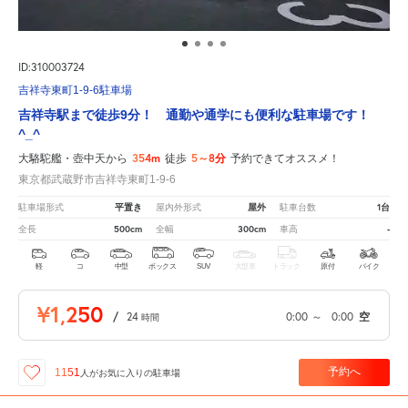
ID:310003724
吉祥寺東町1-9-6駐車場
吉祥寺駅まで徒歩9分！ 通勤や通学にも便利な駐車場です！
^_^
354m
5～8分
大駱駝艦・壺中天から
徒歩
予約できてオススメ！
東京都武蔵野市吉祥寺東町1-9-6
平置き
屋外
1台
駐車場形式
屋内外形式
駐車台数
500cm
300cm
-
全長
全幅
車高
軽
コ
中型
ボックス
SUV
大型車
トラック
原付
バイク
¥1,250
/
24
0:00
～
0:00
空
時間
予約へ
1151
人が
お気に入りの駐車場