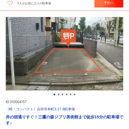
予約へ
8
人が
お気に入りの駐車場
ID:310004157
《軽・コンパクト》吉祥寺本町3-17-9駐車場
井の頭通りすぐ！三鷹の森ジブリ美術館まで徒歩15分の駐車場で
す♪