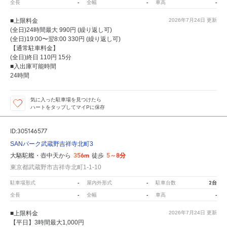
-
-
-
全長
全幅
車高
■上限料金
2026年7月24日
更新
(全日)24時間最大 990円 (繰り返し可)
(全日)19:00〜翌8:00 330円 (繰り返し可)
【通常駐車料金】
(全日)終日 110円 15分
■入出庫可能時間
24時間
気に入った駐車場を見つけたら
ハートをタップしてマイPに保存
ID:305146577
SANパーク武蔵野吉祥寺北町3
356m
5～8分
大駱駝艦・壺中天から
徒歩
東京都武蔵野市吉祥寺北町1-1-10
-
-
2台
駐車場形式
屋内外形式
駐車台数
-
-
-
全長
全幅
車高
■上限料金
2026年7月24日
更新
【平日】3時間最大1,000円