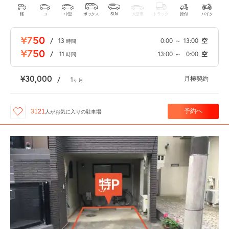
軽
コ
中型
ボックス
SUV
大型車
トラック
原付
バイク
¥750
/
13
0:00
～
13:00
空
時間
¥750
/
11
13:00
～
0:00
空
時間
¥30,000
月極契約
/
1
ヶ月
予約へ
3121
人が
お気に入りの駐車場