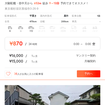
652m
9～13分
大駱駝艦・壺中天から
徒歩
予約できてオススメ！
東京都杉並区善福寺3-26-9
平置き
屋外
1台
駐車場形式
屋内外形式
駐車台数
470cm
200cm
-
全長
全幅
車高
軽
コ
中型
ボックス
SUV
大型車
トラック
原付
バイク
¥870
/
24
0:00
～
0:00
空
時間
¥16,000
マンスリー契約
/
1
ヶ月
¥15,000
月極契約
/
1
ヶ月
予約へ
36
人が
お気に入りの駐車場