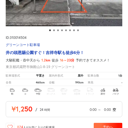
ID:310014504
グリーンコート駐車場
井の頭恩賜公園すぐ！吉祥寺駅も徒歩6分！
1.2km
16～23分
大駱駝艦・壺中天から
徒歩
予約できてオススメ！
東京都武蔵野市御殿山1-8-19 グリーンコート
平置き
屋外
1台
駐車場形式
屋内外形式
駐車台数
460cm
190cm
-
全長
全幅
車高
軽
コ
中型
ボックス
SUV
大型車
トラック
原付
バイク
¥1,250
/
24
0:00
～
0:00
空
時間
予約へ
824
人が
お気に入りの駐車場