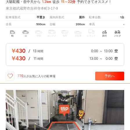
1.2km
15～22分
大駱駝艦・壺中天から
徒歩
予約できてオススメ！
東京都武蔵野市吉祥寺本町3-17-9
平置き
屋外
1台
駐車場形式
屋内外形式
駐車台数
500cm
200cm
-
全長
全幅
車高
軽
コ
中型
ボックス
SUV
大型車
トラック
原付
バイク
¥430
/
13
0:00
～
13:00
空
時間
¥430
/
11
13:00
～
0:00
空
時間
予約へ
770
人が
お気に入りの駐車場