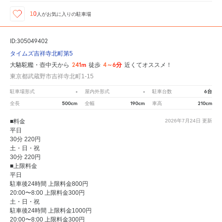
10
人が
お気に入りの駐車場
ID:305049402
タイムズ吉祥寺北町第5
241m
4～6分
大駱駝艦・壺中天から
徒歩
近くてオススメ！
東京都武蔵野市吉祥寺北町1-15
-
-
6台
駐車場形式
屋内外形式
駐車台数
500cm
190cm
210cm
全長
全幅
車高
■料金
2026年7月24日
更新
平日
30分 220円
土・日・祝
30分 220円
■上限料金
平日
駐車後24時間 上限料金800円
20:00〜8:00 上限料金300円
土・日・祝
駐車後24時間 上限料金1000円
20:00〜8:00 上限料金300円