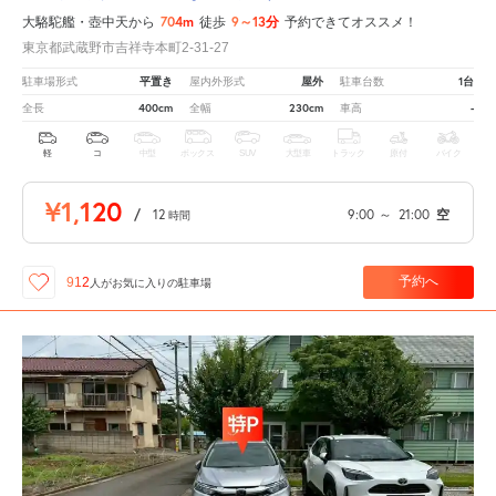
704m
9～13分
大駱駝艦・壺中天から
徒歩
予約できてオススメ！
東京都武蔵野市吉祥寺本町2-31-27
平置き
屋外
1台
駐車場形式
屋内外形式
駐車台数
400cm
230cm
-
全長
全幅
車高
軽
コ
中型
ボックス
SUV
大型車
トラック
原付
バイク
¥1,120
/
12
9:00
～
21:00
空
時間
予約へ
912
人が
お気に入りの駐車場