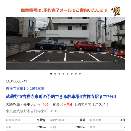
ID:310008741
吉祥寺東町1-6-19駐車場
武蔵野市吉祥寺東町の予約できる駐車場!!吉祥寺駅まで7分!!
406m
6～9分
大駱駝艦・壺中天から
徒歩
予約できてオススメ！
東京都武蔵野市吉祥寺東町1-6-19
平置き
屋外
4台
駐車場形式
屋内外形式
駐車台数
520cm
280cm
-
全長
全幅
車高