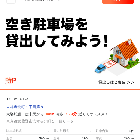
ID:305107128
吉祥寺北町１丁目第８
148m
2～3分
大駱駝艦・壺中天から
徒歩
近くてオススメ！
東京都武蔵野市吉祥寺北町１丁目６ー５
-
-
8台
駐車場形式
屋内外形式
駐車台数
500cm
190cm
200cm
全長
全幅
車高