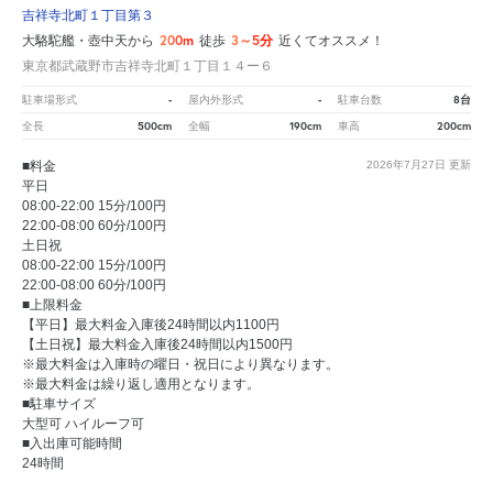
吉祥寺北町１丁目第３
200m
3～5分
大駱駝艦・壺中天から
徒歩
近くてオススメ！
東京都武蔵野市吉祥寺北町１丁目１４ー６
-
-
8台
駐車場形式
屋内外形式
駐車台数
500cm
190cm
200cm
全長
全幅
車高
■料金
2026年7月27日
更新
平日
08:00-22:00 15分/100円
22:00-08:00 60分/100円
土日祝
08:00-22:00 15分/100円
22:00-08:00 60分/100円
■上限料金
【平日】最大料金入庫後24時間以内1100円
【土日祝】最大料金入庫後24時間以内1500円
※最大料金は入庫時の曜日・祝日により異なります。
※最大料金は繰り返し適用となります。
■駐車サイズ
大型可 ハイルーフ可
■入出庫可能時間
24時間