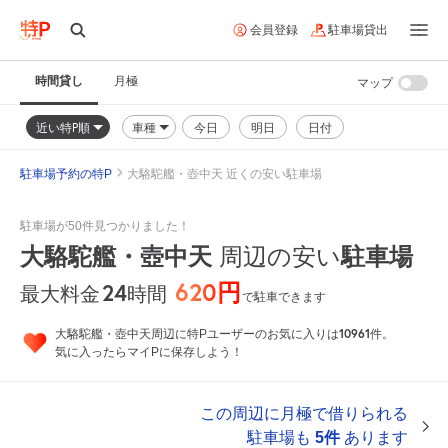
会員登録
駐車場貸出
時間貸し
月極
マップ
近い特P順
車種
今日
明日
日付
駐車場予約の特P
大駱駝艦・壺中天 近くの安い駐車場
駐車場が50件見つかりました！
大駱駝艦・壺中天
周辺の安い
駐車場
620円
24
時間
最大料金
で駐車できます
10961
大駱駝艦・壺中天周辺に特Pユーザーのお気に入りは
件。
気に入ったらマイPに保存しよう！
この周辺に月極で借りられる
駐車場も
5件
あります