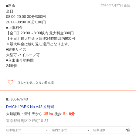
■料金
2026年7月27日
更新
全日
08:00-20:00 30分/300円
20:00-08:00 30分/100円
■上限料金
【全日】20:00～8:00以内 最大料金300円
【全日】最大料金入庫後24時間以内900円
※最大料金は繰り返し適用となります。
■駐車サイズ
大型可 ハイルーフ可
■入出庫可能時間
24時間
3
人が
お気に入りの駐車場
ID:305161740
DAICHI PARK No.A43 立野町
351m
5～8分
大駱駝艦・壺中天から
徒歩
東京都練馬区立野町10-37
-
-
7台
駐車場形式
屋内外形式
駐車台数