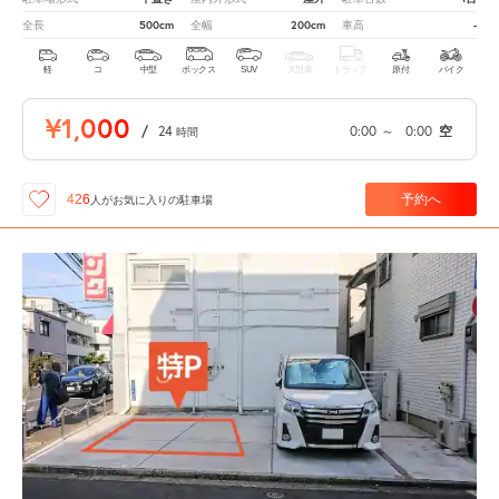
500cm
200cm
-
全長
全幅
車高
軽
コ
中型
ボックス
SUV
大型車
トラック
原付
バイク
¥1,000
/
24
0:00
～
0:00
空
時間
予約へ
426
人が
お気に入りの駐車場