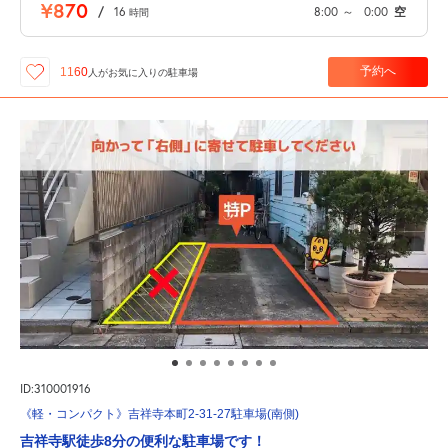
¥870
/
16
8:00
～
0:00
空
時間
予約へ
1160
人が
お気に入りの駐車場
ID:310001916
《軽・コンパクト》吉祥寺本町2-31-27駐車場(南側)
吉祥寺駅徒歩8分の便利な駐車場です！