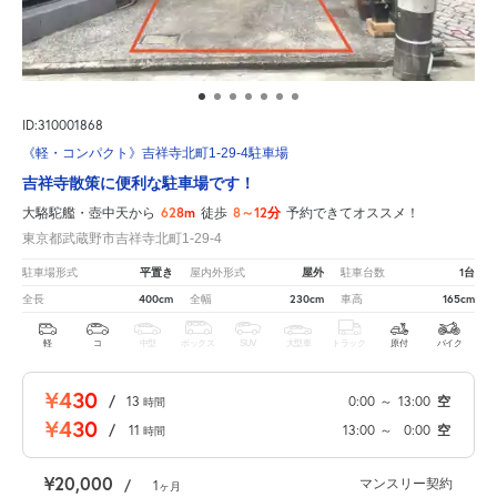
ID:310001868
《軽・コンパクト》吉祥寺北町1-29-4駐車場
吉祥寺散策に便利な駐車場です！
628m
8～12分
大駱駝艦・壺中天から
徒歩
予約できてオススメ！
東京都武蔵野市吉祥寺北町1-29-4
平置き
屋外
1台
駐車場形式
屋内外形式
駐車台数
400cm
230cm
165cm
全長
全幅
車高
軽
コ
中型
ボックス
SUV
大型車
トラック
原付
バイク
¥430
/
13
0:00
～
13:00
空
時間
¥430
/
11
13:00
～
0:00
空
時間
¥20,000
マンスリー契約
/
1
ヶ月