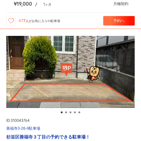
¥19,000
月極契約
/
1
ヶ月
予約へ
677
人が
お気に入りの駐車場
ID:310043764
善福寺3-26-9駐車場
杉並区善福寺３丁目の予約できる駐車場！