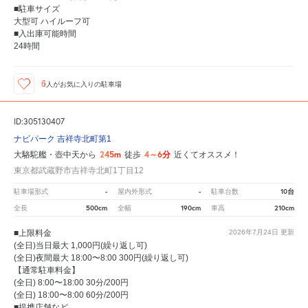
■駐車サイズ
大型可 ハイルーフ可
■入出庫可能時間
24時間
6
人が
お気に入りの駐車場
ID:305130407
ナビパーク 吉祥寺北町第1
245m
4～6分
大駱駝艦・壺中天から
徒歩
近くてオススメ！
東京都武蔵野市吉祥寺北町1丁目12
-
-
10台
駐車場形式
屋内外形式
駐車台数
500cm
190cm
210cm
全長
全幅
車高
■上限料金
2026年7月24日
更新
(全日)当日最大 1,000円(繰り返し可)
(全日)夜間最大 18:00〜8:00 300円(繰り返し可)
【通常駐車料金】
(全日) 8:00〜18:00 30分/200円
(全日) 18:00〜8:00 60分/200円
■提携店舗など