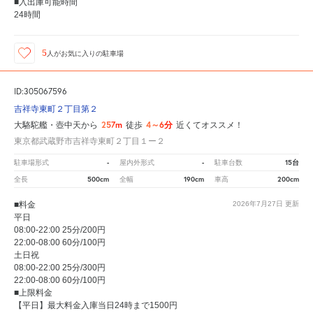
■入出庫可能時間
24時間
5
人が
お気に入りの駐車場
ID:305067596
吉祥寺東町２丁目第２
257m
4～6分
大駱駝艦・壺中天から
徒歩
近くてオススメ！
東京都武蔵野市吉祥寺東町２丁目１ー２
-
-
15台
駐車場形式
屋内外形式
駐車台数
500cm
190cm
200cm
全長
全幅
車高
■料金
2026年7月27日
更新
平日
08:00-22:00 25分/200円
22:00-08:00 60分/100円
土日祝
08:00-22:00 25分/300円
22:00-08:00 60分/100円
■上限料金
【平日】最大料金入庫当日24時まで1500円