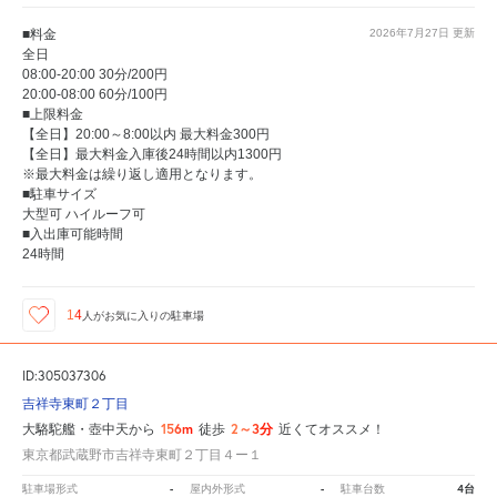
■料金
2026年7月27日
更新
全日
08:00-20:00 30分/200円
20:00-08:00 60分/100円
■上限料金
【全日】20:00～8:00以内 最大料金300円
【全日】最大料金入庫後24時間以内1300円
※最大料金は繰り返し適用となります。
■駐車サイズ
大型可 ハイルーフ可
■入出庫可能時間
24時間
14
人が
お気に入りの駐車場
ID:305037306
吉祥寺東町２丁目
156m
2～3分
大駱駝艦・壺中天から
徒歩
近くてオススメ！
東京都武蔵野市吉祥寺東町２丁目４ー１
-
-
4台
駐車場形式
屋内外形式
駐車台数