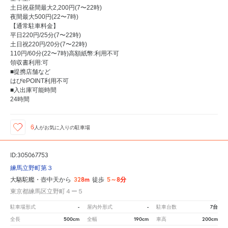
土日祝昼間最大2,200円(7〜22時)
夜間最大500円(22〜7時)
【通常駐車料金】
平日220円/25分(7〜22時)
土日祝220円/20分(7〜22時)
110円/60分(22〜7時)高額紙幣:利用不可
領収書利用:可
■提携店舗など
はぴePOINT利用不可
■入出庫可能時間
24時間
6
人が
お気に入りの駐車場
ID:305067753
練馬立野町第３
328m
5～8分
大駱駝艦・壺中天から
徒歩
東京都練馬区立野町４ー５
-
-
7台
駐車場形式
屋内外形式
駐車台数
500cm
190cm
200cm
全長
全幅
車高