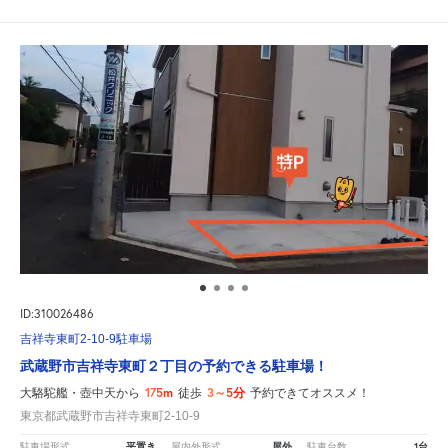
ID:310026486
吉祥寺東町2-10-9駐車場
武蔵野市吉祥寺東町２丁目の予約できる駐車場！
175m
3～5分
大駱駝艦・壺中天から
徒歩
予約できてオススメ！
東京都武蔵野市吉祥寺東町2-10-9
平置き
屋外
1台
駐車場形式
屋内外形式
駐車台数