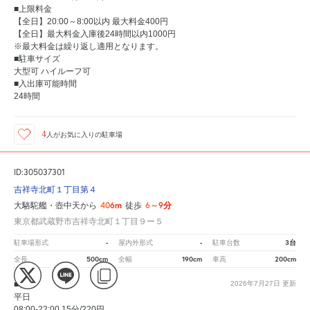
■上限料金
【全日】20:00～8:00以内 最大料金400円
【全日】最大料金入庫後24時間以内1000円
※最大料金は繰り返し適用となります。
■駐車サイズ
大型可 ハイルーフ可
■入出庫可能時間
24時間
4
人が
お気に入りの駐車場
ID:305037301
吉祥寺北町１丁目第４
406m
6～9分
大駱駝艦・壺中天から
徒歩
東京都武蔵野市吉祥寺北町１丁目９ー５
-
-
3台
駐車場形式
屋内外形式
駐車台数
500cm
190cm
200cm
全長
全幅
車高
■料金
2026年7月27日
更新
平日
08:00-22:00 15分/220円