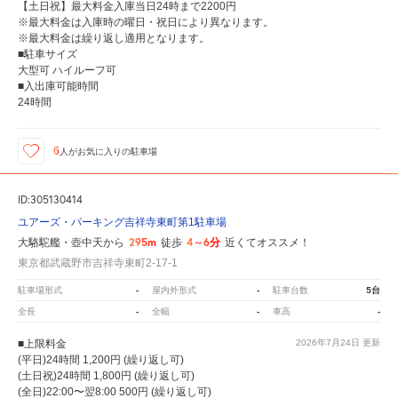
【土日祝】最大料金入庫当日24時まで2200円
※最大料金は入庫時の曜日・祝日により異なります。
※最大料金は繰り返し適用となります。
■駐車サイズ
大型可 ハイルーフ可
■入出庫可能時間
24時間
6
人が
お気に入りの駐車場
ID:305130414
ユアーズ・パーキング吉祥寺東町第1駐車場
295m
4～6分
大駱駝艦・壺中天から
徒歩
近くてオススメ！
東京都武蔵野市吉祥寺東町2-17-1
-
-
5台
駐車場形式
屋内外形式
駐車台数
-
-
-
全長
全幅
車高
■上限料金
2026年7月24日
更新
(平日)24時間 1,200円 (繰り返し可)
(土日祝)24時間 1,800円 (繰り返し可)
(全日)22:00〜翌8:00 500円 (繰り返し可)