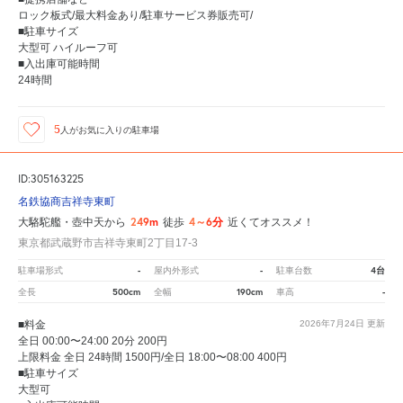
ロック板式/最大料金あり/駐車サービス券販売可/
■駐車サイズ
大型可 ハイルーフ可
■入出庫可能時間
24時間
5
人が
お気に入りの駐車場
ID:305163225
名鉄協商吉祥寺東町
249m
4～6分
大駱駝艦・壺中天から
徒歩
近くてオススメ！
東京都武蔵野市吉祥寺東町2丁目17-3
-
-
4台
駐車場形式
屋内外形式
駐車台数
500cm
190cm
-
全長
全幅
車高
■料金
2026年7月24日
更新
全日 00:00〜24:00 20分 200円
上限料金 全日 24時間 1500円/全日 18:00〜08:00 400円
■駐車サイズ
大型可