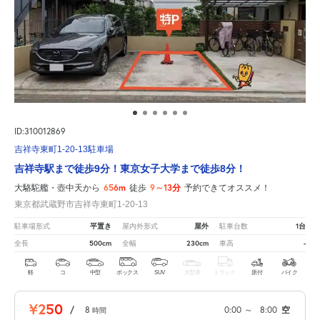
ID:310012869
吉祥寺東町1-20-13駐車場
吉祥寺駅まで徒歩9分！東京女子大学まで徒歩8分！
656m
9～13分
大駱駝艦・壺中天から
徒歩
予約できてオススメ！
東京都武蔵野市吉祥寺東町1-20-13
平置き
屋外
1台
駐車場形式
屋内外形式
駐車台数
500cm
230cm
-
全長
全幅
車高
軽
コ
中型
ボックス
SUV
大型車
トラック
原付
バイク
¥250
/
8
0:00
～
8:00
空
時間