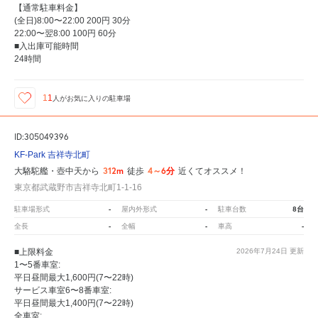
【通常駐車料金】
(全日)8:00〜22:00 200円 30分
22:00〜翌8:00 100円 60分
■入出庫可能時間
24時間
11
人が
お気に入りの駐車場
ID:305049396
KF-Park 吉祥寺北町
312m
4～6分
大駱駝艦・壺中天から
徒歩
近くてオススメ！
東京都武蔵野市吉祥寺北町1-1-16
-
-
8台
駐車場形式
屋内外形式
駐車台数
-
-
-
全長
全幅
車高
■上限料金
2026年7月24日
更新
1〜5番車室:
平日昼間最大1,600円(7〜22時)
サービス車室6〜8番車室:
平日昼間最大1,400円(7〜22時)
全車室: