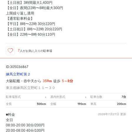
【土日祝】3時間最大1,400円
【全日】夜間(22時〜8時)最大300円
上限繰り返し適用
【通常駐車料金】
【平日】8時〜22時 30分220円
【土日祝日】8時〜22時 20分220円
【全日】22時〜8時 60分110円
7
人が
お気に入りの駐車場
ID:305036867
練馬立野町第２
359m
5～8分
大駱駝艦・壺中天から
徒歩
東京都練馬区立野町１１ー３０
-
-
7台
駐車場形式
屋内外形式
駐車台数
500cm
190cm
200cm
全長
全幅
車高
■料金
2026年7月27日
更新
全日
08:00-20:00 30分/200円
20:00-08:00 40分/100円