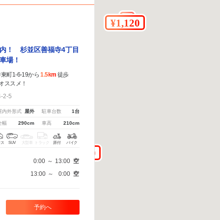
内！ 杉並区善福寺4丁目
車場！
町1-6-19から
1.5km
徒歩
オススメ！
2-5
屋内外形式
屋外
駐車台数
1台
全幅
290cm
車高
210cm
クス
SUV
大型車
トラック
原付
バイク
0:00
～
13:00
空
13:00
～
0:00
空
予約へ