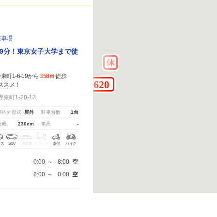
駐車場
9分！東京女子大学まで徒
町1-6-19から
358m
徒歩
ススメ！
町1-20-13
屋内外形式
屋外
駐車台数
1台
全幅
230cm
車高
-
クス
SUV
大型車
トラック
原付
バイク
0:00
～
8:00
空
8:00
～
0:00
空
こちら
から教えてください。
※ご注意ください - 徒歩時間は地形の状況や迂回路を反映できていな
予約へ