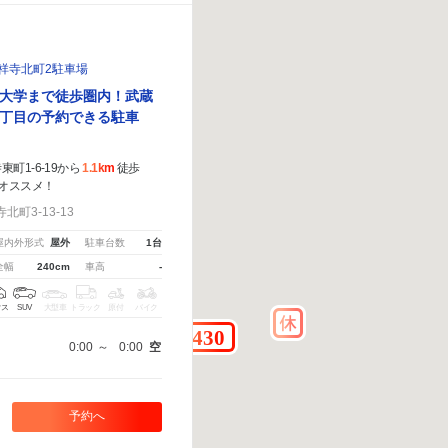
祥寺北町2駐車場
大学まで徒歩圏内！武蔵
丁目の予約できる駐車
町1-6-19から
1.1km
徒歩
オススメ！
町3-13-13
屋内外形式
屋外
駐車台数
1台
全幅
240cm
車高
-
クス
SUV
大型車
トラック
原付
バイク
0:00
～
0:00
空
予約へ