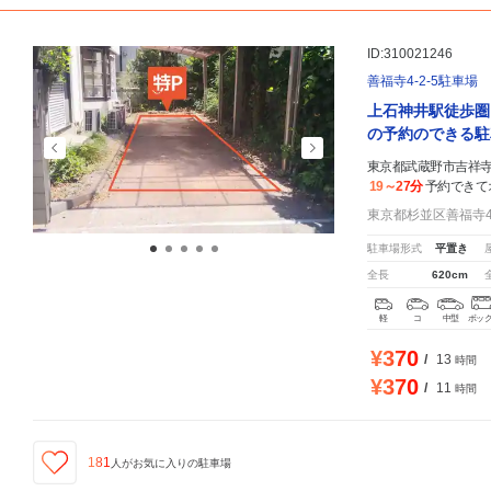
ID:310021246
善福寺4-2-5駐車場
上石神井駅徒歩圏
の予約のできる駐
東京都武蔵野市吉祥寺東
19～27分
予約できて
東京都杉並区善福寺4-
駐車場形式
平置き
全長
620cm
軽
コ
中型
ボッ
¥370
/
13
時間
¥370
/
11
時間
181
人が
お気に入りの駐車場