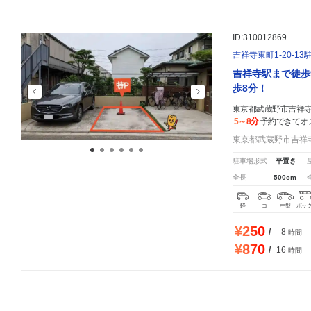
ID:310012869
吉祥寺東町1-20-13
吉祥寺駅まで徒歩
歩8分！
東京都武蔵野市吉祥寺東
5～8分
予約できてオ
東京都武蔵野市吉祥寺東
駐車場形式
平置き
全長
500cm
軽
コ
中型
ボッ
¥250
/
8
時間
¥870
/
16
時間
東京都武蔵野市吉祥寺東町1-6-19
周辺の激安
駐車場
マップです。他の駐車場がありましたら、
1155
人が
お気に入りの駐車場