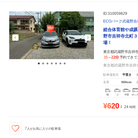
ID:310059829
ECOパーク武蔵野吉
総合体育館や成蹊
野市吉祥寺北町３
場！
東京都武蔵野市吉祥寺東
15～22分
予約できて
東京都武蔵野市吉祥寺北
駐車場形式
平置き
全長
500cm
軽
コ
中型
ボッ
¥620
/
24
時間
7
人が
お気に入りの駐車場