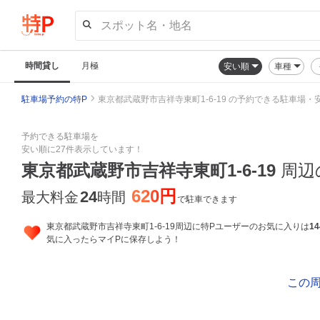
スポット名・地名
時間貸し
月極
安い順
車種
駐車場予約の特P
東京都武蔵野市吉祥寺東町1-6-19 の予約できる駐車場・
予約できる駐車場を
安い順に27件表示しています！
東京都武蔵野市吉祥寺東町1-6-19
周辺
620円
24
最大料金
時間
で駐車できます
東京都武蔵野市吉祥寺東町1-6-19周辺に特Pユーザーのお気に入りは
14
気に入ったらマイPに保存しよう！
この