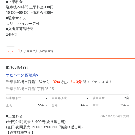
■上限料金
駐車後24時間 上限料金800円
18:00〜08:00 上限料金400円
■駐車サイズ
大型可 ハイルーフ可
■入出庫可能時間
24時間
1
人が
お気に入りの駐車場
ID:305154839
ナビパーク 西船第5
132m
2～3分
千葉県船橋市西船1-24から
徒歩
近くてオススメ！
千葉県船橋市西船1丁目25-15
-
-
7台
駐車場形式
屋内外形式
駐車台数
500cm
190cm
210cm
全長
全幅
車高
■上限料金
2026年7月24日
更新
(全日)24時間最大 600円(繰り返し可)
(全日)夜間最大 19:00〜8:00 300円(繰り返し可)
【通常駐車料金】