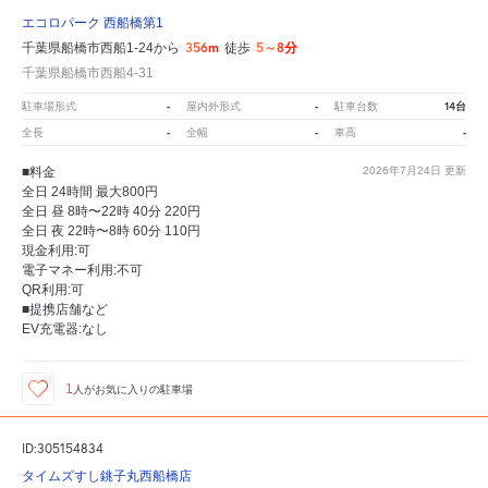
エコロパーク 西船橋第1
356m
5～8分
千葉県船橋市西船1-24から
徒歩
千葉県船橋市西船4-31
-
-
14台
駐車場形式
屋内外形式
駐車台数
-
-
-
全長
全幅
車高
■料金
2026年7月24日
更新
全日 24時間 最大800円
全日 昼 8時〜22時 40分 220円
全日 夜 22時〜8時 60分 110円
現金利用:可
電子マネー利用:不可
QR利用:可
■提携店舗など
EV充電器:なし
1
人が
お気に入りの駐車場
ID:305154834
タイムズすし銚子丸西船橋店