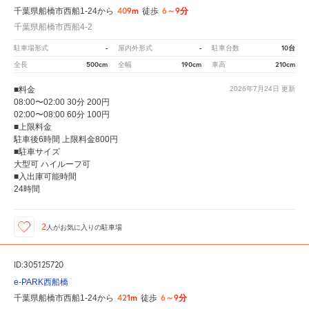
409m
6～9分
千葉県船橋市西船1-24から
徒歩
千葉県船橋市西船4-2
-
-
10台
駐車場形式
屋内外形式
駐車台数
500cm
190cm
210cm
全長
全幅
車高
■料金
2026年7月24日
更新
08:00〜02:00 30分 200円
02:00〜08:00 60分 100円
■上限料金
駐車後6時間 上限料金800円
■駐車サイズ
大型可 ハイルーフ可
■入出庫可能時間
24時間
2
人が
お気に入りの駐車場
ID:305125720
e-PARK西船橋
421m
6～9分
千葉県船橋市西船1-24から
徒歩