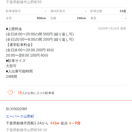
千葉県船橋市山野町65
-
-
22台
駐車場形式
屋内外形式
駐車台数
500cm
240cm
-
全長
全幅
車高
■上限料金
2026年7月24日
更新
(全日)8:00〜20:00の間 500円 (繰り返し可)
(全日)20:00〜8:00の間 200円 (繰り返し可)
【通常駐車料金】
(全日)8:00〜20:00 200円 40分
20:00〜翌8:00 100円 60分
■駐車サイズ
大型可
■入出庫可能時間
24時間
16
人が
お気に入りの駐車場
ID:310002189
エーパーク山野町
432m
6～9分
千葉県船橋市西船1-24から
徒歩
千葉県船橋市山野町68-16