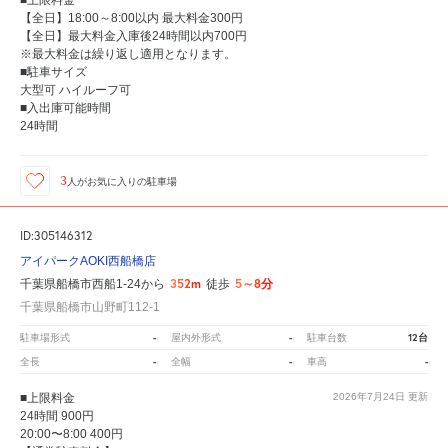
【全日】18:00～8:00以内 最大料金300円
【全日】最大料金入庫後24時間以内700円
※最大料金は繰り返し適用となります。
■駐車サイズ
大型可 ハイルーフ可
■入出庫可能時間
24時間
3
人が
お気に入りの駐車場
ID:305146312
アイパークAOKI西船橋店
352m
5～8分
千葉県船橋市西船1-24から
徒歩
千葉県船橋市山野町112-1
-
-
12台
駐車場形式
屋内外形式
駐車台数
-
-
-
全長
全幅
車高
■上限料金
2026年7月24日
更新
24時間 900円
20:00〜8:00 400円