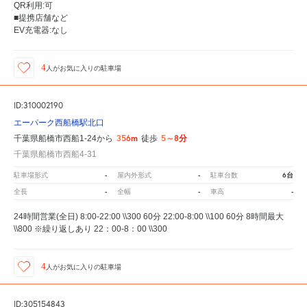
QR利用:可
■提携店舗など
EV充電器:なし
4
人が
お気に入りの駐車場
ID:310002190
エーパーク西船橋駅北口
356m
5～8分
千葉県船橋市西船1-24から
徒歩
千葉県船橋市西船4-31
-
-
6台
駐車場形式
屋内外形式
駐車台数
-
-
-
全長
全幅
車高
24時間営業(全日) 8:00-22:00 \\300 60分 22:00-8:00 \\100 60分 8時間最大
\\800 ※繰り返しあり 22：00-8：00 \\300
4
人が
お気に入りの駐車場
ID:305154843