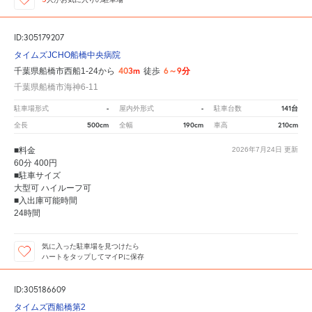
ID:305179207
タイムズJCHO船橋中央病院
403m
6～9分
千葉県船橋市西船1-24から
徒歩
千葉県船橋市海神6-11
-
-
141台
駐車場形式
屋内外形式
駐車台数
500cm
190cm
210cm
全長
全幅
車高
■料金
2026年7月24日
更新
60分 400円
■駐車サイズ
大型可 ハイルーフ可
■入出庫可能時間
24時間
気に入った駐車場を見つけたら
ハートをタップしてマイPに保存
ID:305186609
タイムズ西船橋第2