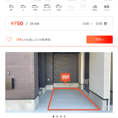
軽
コ
中型
ボックス
SUV
大型車
トラック
原付
バイク
¥750
/
24
0:00
～
0:00
空
時間
予約へ
288
人が
お気に入りの駐車場