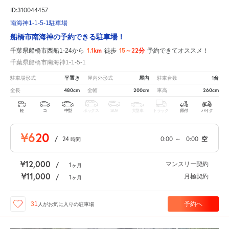
ID:310044457
南海神1-1-5-1駐車場
船橋市南海神の予約できる駐車場！
1.1km
15～22分
千葉県船橋市西船1-24から
徒歩
予約できてオススメ！
千葉県船橋市南海神1-1-5-1
平置き
屋内
1台
駐車場形式
屋内外形式
駐車台数
480cm
200cm
260cm
全長
全幅
車高
軽
コ
中型
ボックス
SUV
大型車
トラック
原付
バイク
¥620
/
24
0:00
～
0:00
空
時間
¥12,000
マンスリー契約
/
1
ヶ月
¥11,000
月極契約
/
1
ヶ月
予約へ
31
人が
お気に入りの駐車場