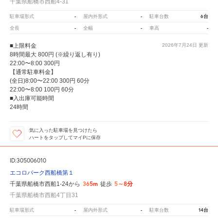
千葉県船橋市西船4-31
-
-
6台
駐車場形式
屋内外形式
駐車台数
-
-
-
全長
全幅
車高
■上限料金
2026年7月24日
更新
8時間最大 800円 (※繰り返し有り)
22:00〜8:00 300円
【通常駐車料金】
(全日)8:00〜22:00 300円 60分
22:00〜8:00 100円 60分
■入出庫可能時間
24時間
気に入った駐車場を見つけたら
ハートをタップしてマイPに保存
ID:305006010
エコロパーク西船橋第１
365m
5～8分
千葉県船橋市西船1-24から
徒歩
千葉県船橋市西船4丁目31
-
-
14台
駐車場形式
屋内外形式
駐車台数