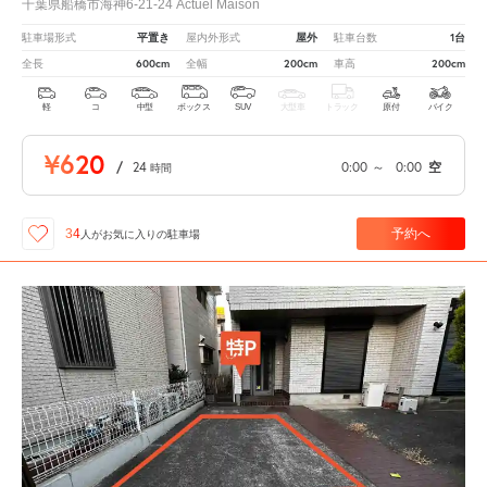
千葉県船橋市海神6-21-24 Actuel Maison
平置き
屋外
1台
駐車場形式
屋内外形式
駐車台数
600cm
200cm
200cm
全長
全幅
車高
軽
コ
中型
ボックス
SUV
大型車
トラック
原付
バイク
¥620
/
24
0:00
～
0:00
空
時間
予約へ
34
人が
お気に入りの駐車場