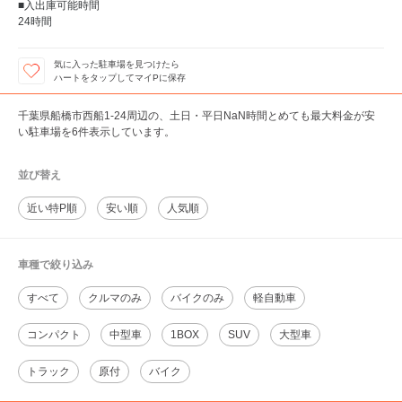
■入出庫可能時間
24時間
気に入った駐車場を見つけたら
ハートをタップしてマイPに保存
千葉県船橋市西船1-24周辺の、土日・平日NaN時間とめても最大料金が安
い駐車場を6件表示しています。
並び替え
近い特P順
安い順
人気順
車種で絞り込み
すべて
クルマのみ
バイクのみ
軽自動車
コンパクト
中型車
1BOX
SUV
大型車
トラック
原付
バイク