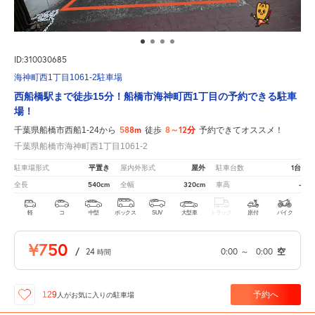
ID:310030685
海神町西1丁目1061-2駐車場
西船橋駅まで徒歩15分！船橋市海神町西1丁目の予約できる駐車
場！
588m
8～12分
千葉県船橋市西船1-24から
徒歩
予約できてオススメ！
千葉県船橋市海神町西1丁目1061-2
平置き
屋外
1台
駐車場形式
屋内外形式
駐車台数
540cm
320cm
-
全長
全幅
車高
軽
コ
中型
ボックス
SUV
大型車
トラック
原付
バイク
¥750
/
24
0:00
～
0:00
空
時間
予約へ
129
人が
お気に入りの駐車場