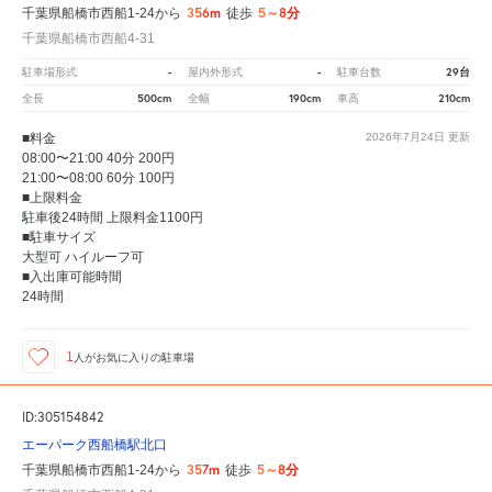
356m
5～8分
千葉県船橋市西船1-24から
徒歩
千葉県船橋市西船4-31
-
-
29台
駐車場形式
屋内外形式
駐車台数
500cm
190cm
210cm
全長
全幅
車高
■料金
2026年7月24日
更新
08:00〜21:00 40分 200円
21:00〜08:00 60分 100円
■上限料金
駐車後24時間 上限料金1100円
■駐車サイズ
大型可 ハイルーフ可
■入出庫可能時間
24時間
1
人が
お気に入りの駐車場
ID:305154842
エーパーク西船橋駅北口
357m
5～8分
千葉県船橋市西船1-24から
徒歩