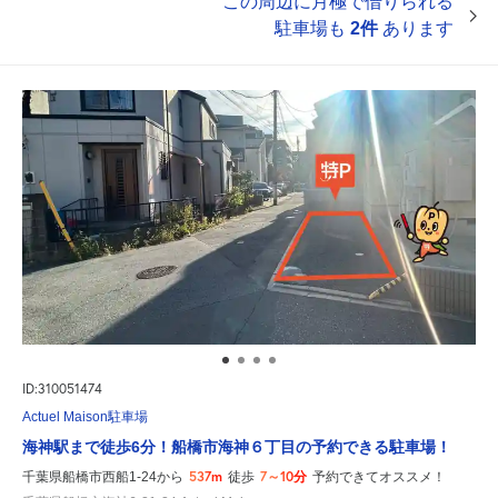
この周辺に月極で借りられる
駐車場も
2件
あります
ID:310051474
Actuel Maison駐車場
海神駅まで徒歩6分！船橋市海神６丁目の予約できる駐車場！
537m
7～10分
千葉県船橋市西船1-24から
徒歩
予約できてオススメ！