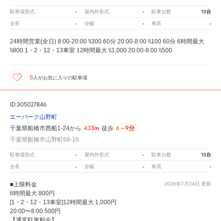
-
-
13台
駐車場形式
屋内外形式
駐車台数
-
-
-
全長
全幅
車高
24時間営業(全日) 8:00-20:00 \\300 60分 20:00-8:00 \\100 60分 6時間最大
\\800 1・2・12・13車室 12時間最大 \\1,000 20:00-8:00 \\500
6
人が
お気に入りの駐車場
ID:305027846
エーパーク山野町
433m
6～9分
千葉県船橋市西船1-24から
徒歩
千葉県船橋市山野町68-16
-
-
13台
駐車場形式
屋内外形式
駐車台数
-
-
-
全長
全幅
車高
■上限料金
2026年7月24日
更新
6時間最大 800円
[1・2・12・13車室]12時間最大 1,000円
20:00〜8:00 500円
【通常駐車料金】