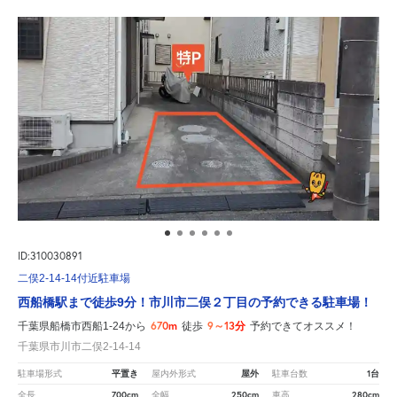
ID:310030891
二俣2-14-14付近駐車場
西船橋駅まで徒歩9分！市川市二俣２丁目の予約できる駐車場！
670m
9～13分
千葉県船橋市西船1-24から
徒歩
予約できてオススメ！
千葉県市川市二俣2-14-14
平置き
屋外
1台
駐車場形式
屋内外形式
駐車台数
700cm
250cm
280cm
全長
全幅
車高