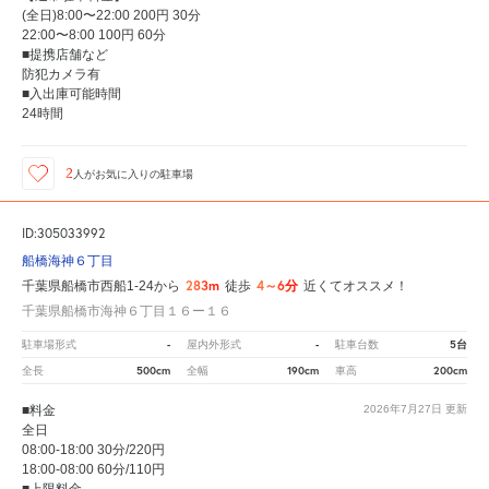
(全日)8:00〜22:00 200円 30分
22:00〜8:00 100円 60分
■提携店舗など
防犯カメラ有
■入出庫可能時間
24時間
2
人が
お気に入りの駐車場
ID:305033992
船橋海神６丁目
283m
4～6分
千葉県船橋市西船1-24から
徒歩
近くてオススメ！
千葉県船橋市海神６丁目１６ー１６
-
-
5台
駐車場形式
屋内外形式
駐車台数
500cm
190cm
200cm
全長
全幅
車高
■料金
2026年7月27日
更新
全日
08:00-18:00 30分/220円
18:00-08:00 60分/110円
■上限料金