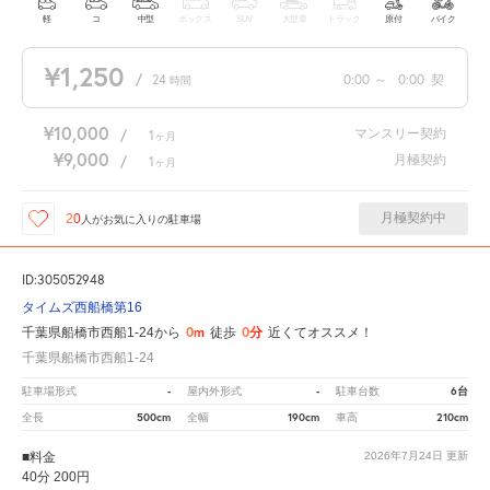
軽
コ
中型
ボックス
SUV
大型車
トラック
原付
バイク
¥1,250
/
24
0:00
～
0:00
契
時間
¥10,000
マンスリー契約
/
1
ヶ月
¥9,000
月極契約
/
1
ヶ月
月極契約中
20
人が
お気に入りの駐車場
ID:305052948
タイムズ西船橋第16
0m
0分
千葉県船橋市西船1-24から
徒歩
近くてオススメ！
千葉県船橋市西船1-24
-
-
6台
駐車場形式
屋内外形式
駐車台数
500cm
190cm
210cm
全長
全幅
車高
■料金
2026年7月24日
更新
40分 200円