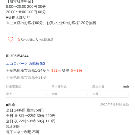
【通常駐車料金】
8:00〜20:00 200円 30分
20:00〜8:00 100円 60分
■提携店舗など
※ご来店のお客様60分、お買い上げのお客様120分無料
5
人が
お気に入りの駐車場
ID:305154844
エコロパーク 西船橋第3
352m
5～8分
千葉県船橋市西船1-24から
徒歩
千葉県船橋市西船4-31-8
-
-
16台
駐車場形式
屋内外形式
駐車台数
-
-
-
全長
全幅
車高
■料金
2026年7月24日
更新
全日 24時間 最大750円
全日 昼 8時〜22時 30分 220円
全日 夜 22時〜8時 60分 110円
現金利用:可
電子マネー利用:不可