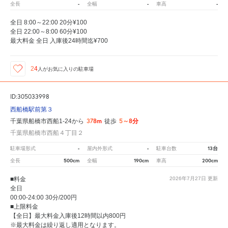
-
-
-
全長
全幅
車高
全日 8:00～22:00 20分¥100
全日 22:00～8:00 60分¥100
最大料金 全日 入庫後24時間迄¥700
24
人が
お気に入りの駐車場
ID:305033998
西船橋駅前第３
378m
5～8分
千葉県船橋市西船1-24から
徒歩
千葉県船橋市西船４丁目２
-
-
13台
駐車場形式
屋内外形式
駐車台数
500cm
190cm
200cm
全長
全幅
車高
■料金
2026年7月27日
更新
全日
00:00-24:00 30分/200円
■上限料金
【全日】最大料金入庫後12時間以内800円
※最大料金は繰り返し適用となります。