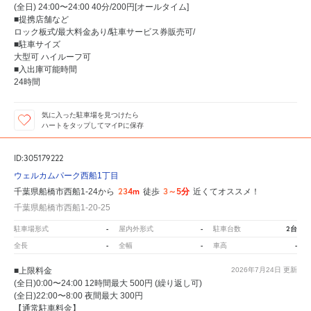
(全日) 24:00〜24:00 40分/200円[オールタイム]
■提携店舗など
ロック板式/最大料金あり/駐車サービス券販売可/
■駐車サイズ
大型可 ハイルーフ可
■入出庫可能時間
24時間
気に入った駐車場を見つけたら
ハートをタップしてマイPに保存
ID:305179222
ウェルカムパーク西船1丁目
234m
3～5分
千葉県船橋市西船1-24から
徒歩
近くてオススメ！
千葉県船橋市西船1-20-25
-
-
2台
駐車場形式
屋内外形式
駐車台数
-
-
-
全長
全幅
車高
■上限料金
2026年7月24日
更新
(全日)0:00〜24:00 12時間最大 500円 (繰り返し可)
(全日)22:00〜8:00 夜間最大 300円
【通常駐車料金】