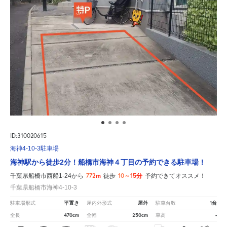
ID:310020615
海神4-10-3駐車場
海神駅から徒歩2分！船橋市海神４丁目の予約できる駐車場！
772m
10～15分
千葉県船橋市西船1-24から
徒歩
予約できてオススメ！
千葉県船橋市海神4-10-3
平置き
屋外
1台
駐車場形式
屋内外形式
駐車台数
470cm
250cm
-
全長
全幅
車高