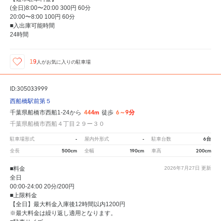
(全日)8:00〜20:00 300円 60分
20:00〜8:00 100円 60分
■入出庫可能時間
24時間
19
人が
お気に入りの駐車場
ID:305033999
西船橋駅前第５
444m
6～9分
千葉県船橋市西船1-24から
徒歩
千葉県船橋市西船４丁目２９ー３０
-
-
6台
駐車場形式
屋内外形式
駐車台数
500cm
190cm
200cm
全長
全幅
車高
■料金
2026年7月27日
更新
全日
00:00-24:00 20分/200円
■上限料金
【全日】最大料金入庫後12時間以内1200円
※最大料金は繰り返し適用となります。