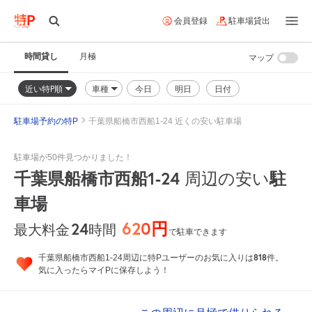
会員登録
駐車場貸出
時間貸し
月極
マップ
近い特P順
車種
今日
明日
日付
駐車場予約の特P
千葉県船橋市西船1-24 近くの安い駐車場
駐車場が50件見つかりました！
千葉県船橋市西船1-24
周辺の安い
駐
車場
620円
24
時間
最大料金
で駐車できます
818
千葉県船橋市西船1-24周辺に特Pユーザーのお気に入りは
件。
気に入ったらマイPに保存しよう！