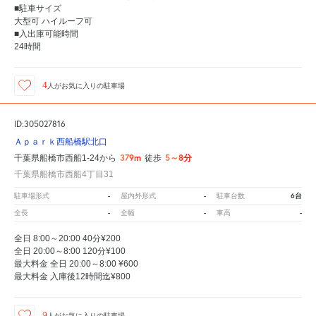
■駐車サイズ
大型可 ハイルーフ可
■入出庫可能時間
24時間
4
人が
お気に入りの駐車場
ID:305027816
Ａｐａｒｋ西船橋駅北口
379m
5～8分
千葉県船橋市西船1-24から
徒歩
千葉県船橋市西船4丁目31
-
-
6台
駐車場形式
屋内外形式
駐車台数
-
-
-
全長
全幅
車高
全日 8:00～20:00 40分¥200
全日 20:00～8:00 120分¥100
最大料金 全日 20:00～8:00 ¥600
最大料金 入庫後12時間迄¥800
9
人が
お気に入りの駐車場